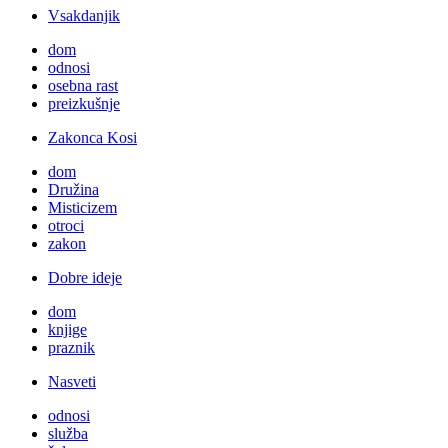
Vsakdanjik
dom
odnosi
osebna rast
preizkušnje
Zakonca Kosi
dom
Družina
Misticizem
otroci
zakon
Dobre ideje
dom
knjige
praznik
Nasveti
odnosi
služba