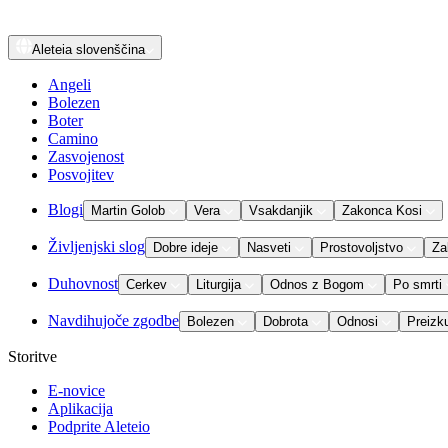
Aleteia
slovenščina
Angeli
Bolezen
Boter
Camino
Zasvojenost
Posvojitev
Blogi
Martin Golob
Vera
Vsakdanjik
Zakonca Kosi
Življenjski slog
Dobre ideje
Nasveti
Prostovoljstvo
Za
Duhovnost
Cerkev
Liturgija
Odnos z Bogom
Po smrti
Navdihujoče zgodbe
Bolezen
Dobrota
Odnosi
Preizk
Storitve
E-novice
Aplikacija
Podprite Aleteio