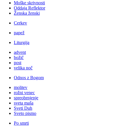
Moške skrivnosti
Oddaja Reflektor
Ženska ženski
Cerkev
papež
Liturgija
advent
božič
post
velika noč
Odnos z Bogom
molitev
rožni venec
spreobrnjenje
sveta maša
Sveti Duh
Sveto pismo
Po smrti