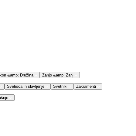
kon &amp; Družina
Zanjo &amp; Zanj
Svetišča in slavljenje
Svetniki
Zakramenti
ušnje