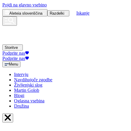
Pojdi na glavno vsebino
Iskanje
Aleteia
slovenščina
Razdelki
Storitve
Podprite nas
Podprite nas
Menu
Intervju
Navdihujoče zgodbe
Življenjski slog
Martin Golob
Blogi
Oglasna vsebina
Družina