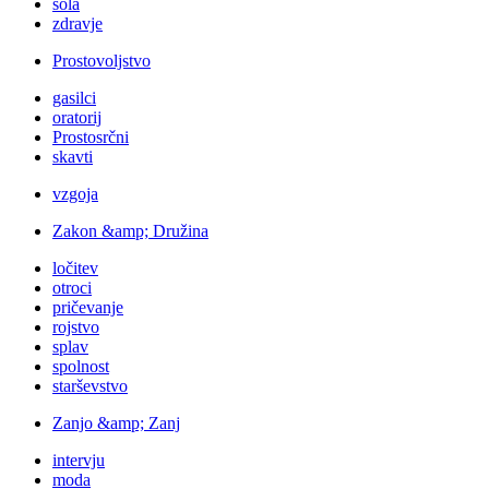
šola
zdravje
Prostovoljstvo
gasilci
oratorij
Prostosrčni
skavti
vzgoja
Zakon &amp; Družina
ločitev
otroci
pričevanje
rojstvo
splav
spolnost
starševstvo
Zanjo &amp; Zanj
intervju
moda