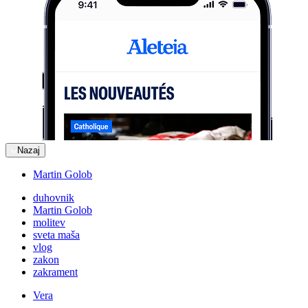
Nazaj
Martin Golob
duhovnik
Martin Golob
molitev
sveta maša
vlog
zakon
zakrament
Vera