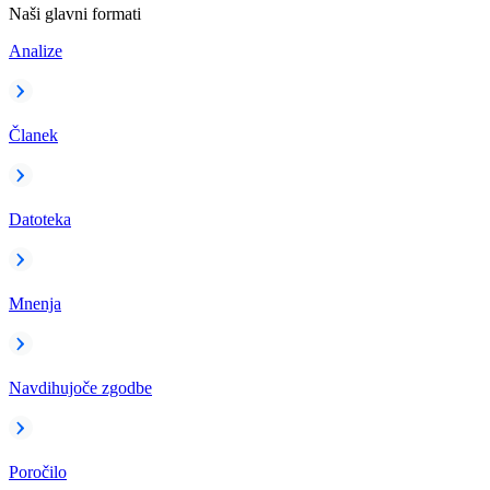
Naši glavni formati
Analize
Članek
Datoteka
Mnenja
Navdihujoče zgodbe
Poročilo