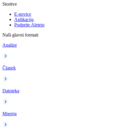
Storitve
E-novice
Aplikacija
Podprite Aleteio
Naši glavni formati
Analize
Članek
Datoteka
Mnenja