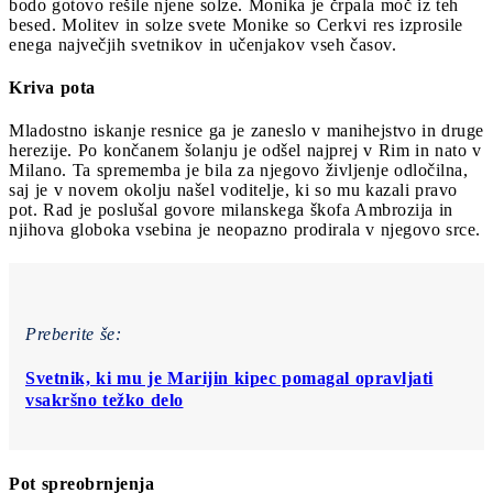
bodo gotovo rešile njene solze. Monika je črpala moč iz teh
besed. Molitev in solze svete Monike so Cerkvi res izprosile
enega največjih svetnikov in učenjakov vseh časov.
Kriva pota
Mladostno iskanje resnice ga je zaneslo v manihejstvo in druge
herezije. Po končanem šolanju je odšel najprej v Rim in nato v
Milano. Ta sprememba je bila za njegovo življenje odločilna,
saj je v novem okolju našel voditelje, ki so mu kazali pravo
pot. Rad je poslušal govore milanskega škofa Ambrozija in
njihova globoka vsebina je neopazno prodirala v njegovo srce.
Preberite še:
Svetnik, ki mu je Marijin kipec pomagal opravljati
vsakršno težko delo
Pot spreobrnjenja