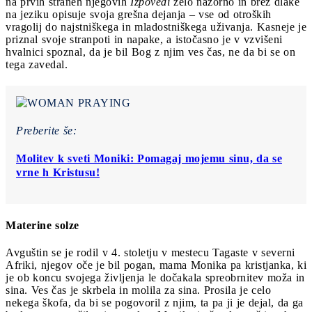
na prvih straneh njegovih
Izpovedi
zelo nazorno in brez dlake
na jeziku opisuje svoja grešna dejanja – vse od otroških
vragolij do najstniškega in mladostniškega uživanja. Kasneje je
priznal svoje stranpoti in napake, a istočasno je v vzvišeni
hvalnici spoznal, da je bil Bog z njim ves čas, ne da bi se on
tega zavedal.
Preberite še:
Molitev k sveti Moniki: Pomagaj mojemu sinu, da se
vrne h Kristusu!
Materine solze
Avguštin se je rodil v 4. stoletju v mestecu Tagaste v severni
Afriki, njegov oče je bil pogan, mama Monika pa kristjanka, ki
je ob koncu svojega življenja le dočakala spreobrnitev moža in
sina. Ves čas je skrbela in molila za sina. Prosila je celo
nekega škofa, da bi se pogovoril z njim, ta pa ji je dejal, da ga