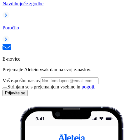
Navdihujoče zgodbe
Poročilo
E-novice
Prejemajte Aleteio vsak dan na svoj e-naslov.
Vaš e-poštni naslov
Strinjam se s prejemanjem vsebine in
pogoji.
Prijavite se