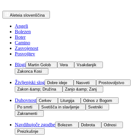
Aleteia
slovenščina
Angeli
Bolezen
Boter
Camino
Zasvojenost
Posvojitev
Blogi
Martin Golob
Vera
Vsakdanjik
Zakonca Kosi
Življenjski slog
Dobre ideje
Nasveti
Prostovoljstvo
Zakon &amp; Družina
Zanjo &amp; Zanj
Duhovnost
Cerkev
Liturgija
Odnos z Bogom
Po smrti
Svetišča in slavljenje
Svetniki
Zakramenti
Navdihujoče zgodbe
Bolezen
Dobrota
Odnosi
Preizkušnje