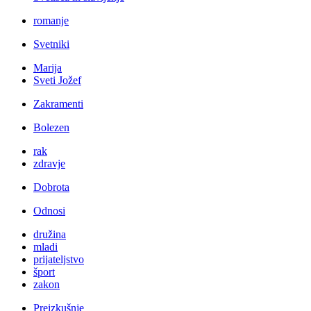
romanje
Svetniki
Marija
Sveti Jožef
Zakramenti
Bolezen
rak
zdravje
Dobrota
Odnosi
družina
mladi
prijateljstvo
šport
zakon
Preizkušnje