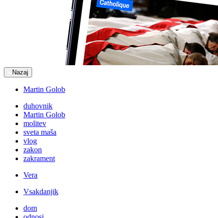
Nazaj
Martin Golob
duhovnik
Martin Golob
molitev
sveta maša
vlog
zakon
zakrament
Vera
Vsakdanjik
dom
odnosi