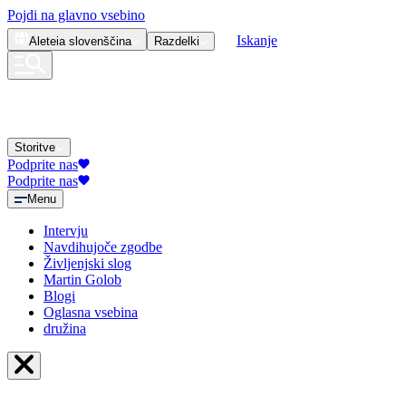
Pojdi na glavno vsebino
Iskanje
Aleteia
slovenščina
Razdelki
Storitve
Podprite nas
Podprite nas
Menu
Intervju
Navdihujoče zgodbe
Življenjski slog
Martin Golob
Blogi
Oglasna vsebina
družina