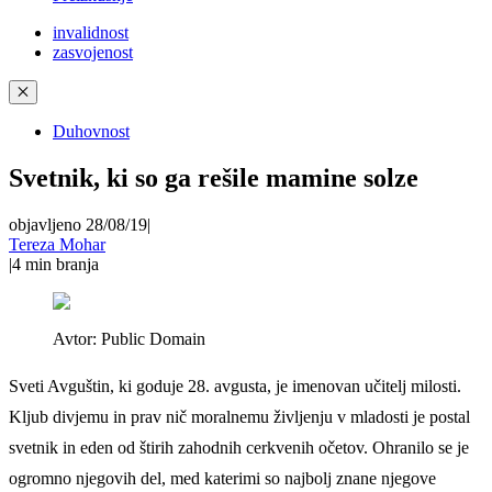
invalidnost
zasvojenost
✕
Duhovnost
Svetnik, ki so ga rešile mamine solze
objavljeno 28/08/19
|
Tereza Mohar
|
4
min branja
Avtor:
Public Domain
Sveti Avguštin, ki goduje 28. avgusta, je imenovan učitelj milosti.
Kljub divjemu in prav nič moralnemu življenju v mladosti je postal
svetnik in eden od štirih zahodnih cerkvenih očetov. Ohranilo se je
ogromno njegovih del, med katerimi so najbolj znane njegove