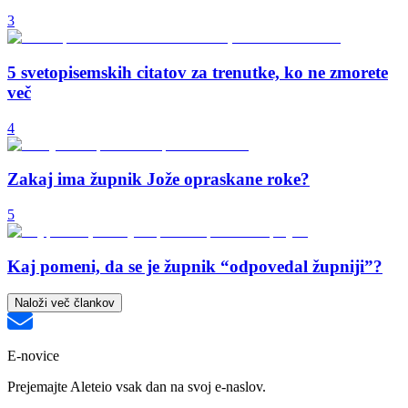
3
5 svetopisemskih citatov za trenutke, ko ne zmorete
več
4
Zakaj ima župnik Jože opraskane roke?
5
Kaj pomeni, da se je župnik “odpovedal župniji”?
Naloži več člankov
E-novice
Prejemajte Aleteio vsak dan na svoj e-naslov.