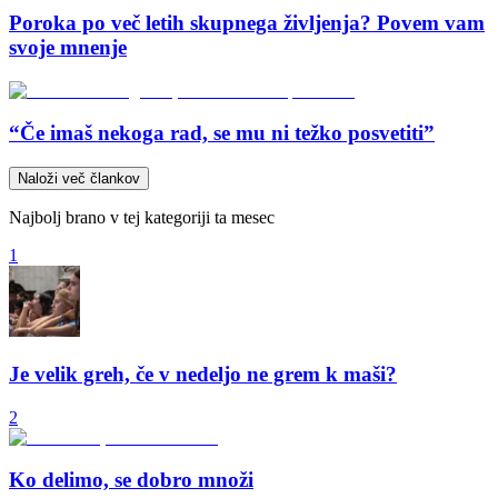
Poroka po več letih skupnega življenja? Povem vam
svoje mnenje
“Če imaš nekoga rad, se mu ni težko posvetiti”
Naloži več člankov
Najbolj brano v tej kategoriji ta mesec
1
Je velik greh, če v nedeljo ne grem k maši?
2
Ko delimo, se dobro množi