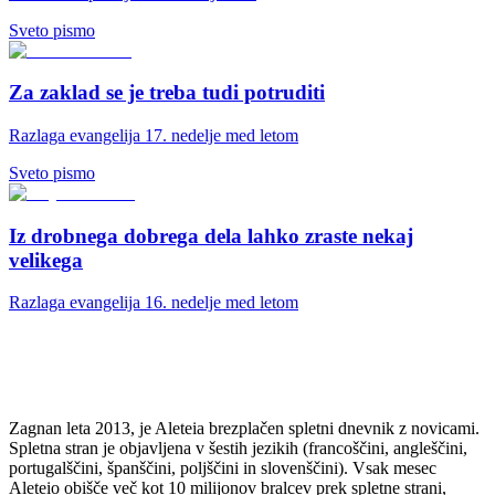
Sveto pismo
Za zaklad se je treba tudi potruditi
Razlaga evangelija 17. nedelje med letom
Sveto pismo
Iz drobnega dobrega dela lahko zraste nekaj
velikega
Razlaga evangelija 16. nedelje med letom
Zagnan leta 2013, je Aleteia brezplačen spletni dnevnik z novicami.
Spletna stran je objavljena v šestih jezikih (francoščini, angleščini,
portugalščini, španščini, poljščini in slovenščini). Vsak mesec
Aleteio obišče več kot 10 milijonov bralcev prek spletne strani,