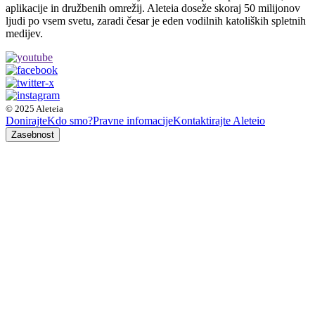
aplikacije in družbenih omrežij. Aleteia doseže skoraj 50 milijonov
ljudi po vsem svetu, zaradi česar je eden vodilnih katoliških spletnih
medijev.
© 2025 Aleteia
Donirajte
Kdo smo?
Pravne infomacije
Kontaktirajte Aleteio
Zasebnost