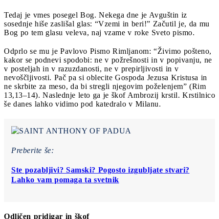
Tedaj je vmes posegel Bog. Nekega dne je Avguštin iz
sosednje hiše zaslišal glas: “Vzemi in beri!” Začutil je, da mu
Bog po tem glasu veleva, naj vzame v roke Sveto pismo.
Odprlo se mu je Pavlovo Pismo Rimljanom: “Živimo pošteno,
kakor se podnevi spodobi: ne v požrešnosti in v popivanju, ne
v posteljah in v razuzdanosti, ne v prepirljivosti in v
nevoščljivosti. Pač pa si oblecite Gospoda Jezusa Kristusa in
ne skrbite za meso, da bi stregli njegovim poželenjem” (Rim
13,13–14). Naslednje leto ga je škof Ambrozij krstil. Krstilnico
še danes lahko vidimo pod katedralo v Milanu.
Preberite še:
Ste pozabljivi? Samski? Pogosto izgubljate stvari?
Lahko vam pomaga ta svetnik
Odličen pridigar in škof