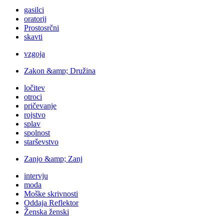
gasilci
oratorij
Prostosrčni
skavti
vzgoja
Zakon &amp; Družina
ločitev
otroci
pričevanje
rojstvo
splav
spolnost
starševstvo
Zanjo &amp; Zanj
intervju
moda
Moške skrivnosti
Oddaja Reflektor
Ženska ženski