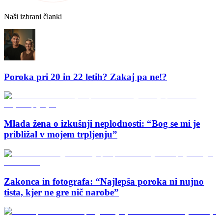
Naši izbrani članki
Poroka pri 20 in 22 letih? Zakaj pa ne!?
Mlada žena o izkušnji neplodnosti: “Bog se mi je
približal v mojem trpljenju”
Zakonca in fotografa: “Najlepša poroka ni nujno
tista, kjer ne gre nič narobe”