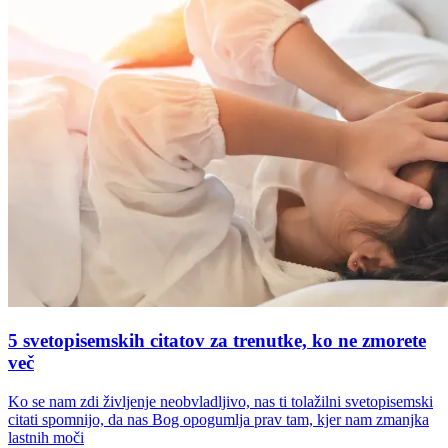
5 svetopisemskih citatov za trenutke, ko ne zmorete
več
Ko se nam zdi življenje neobvladljivo, nas ti tolažilni svetopisemski
citati spomnijo, da nas Bog opogumlja prav tam, kjer nam zmanjka
lastnih moči