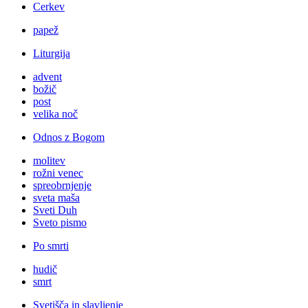
Cerkev
papež
Liturgija
advent
božič
post
velika noč
Odnos z Bogom
molitev
rožni venec
spreobrnjenje
sveta maša
Sveti Duh
Sveto pismo
Po smrti
hudič
smrt
Svetišča in slavljenje