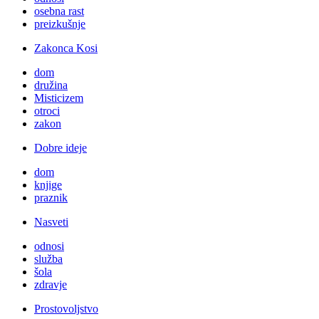
osebna rast
preizkušnje
Zakonca Kosi
dom
družina
Misticizem
otroci
zakon
Dobre ideje
dom
knjige
praznik
Nasveti
odnosi
služba
šola
zdravje
Prostovoljstvo