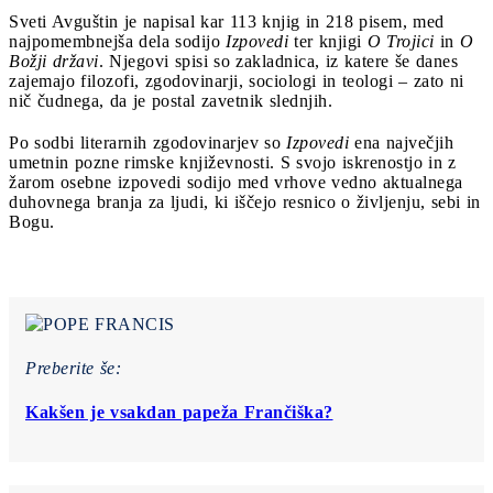
Sveti Avguštin je napisal kar 113 knjig in 218 pisem, med
najpomembnejša dela sodijo
Izpovedi
ter knjigi
O Trojici
in
O
Božji državi
. Njegovi spisi so zakladnica, iz katere še danes
zajemajo filozofi, zgodovinarji, sociologi in teologi – zato ni
nič čudnega, da je postal zavetnik slednjih.
Po sodbi literarnih zgodovinarjev so
Izpovedi
ena največjih
umetnin pozne rimske književnosti. S svojo iskrenostjo in z
žarom osebne izpovedi sodijo med vrhove vedno aktualnega
duhovnega branja za ljudi, ki iščejo resnico o življenju, sebi in
Bogu.
Preberite še:
Kakšen je vsakdan papeža Frančiška?