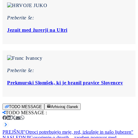
Preberite še:
Jezuit med žurerji na Ultri
Preberite še:
Prekmurski Slomšek, ki je branil pravice Slovencev
TODO MESSAGE
Arhiviraj članek
TODO MESSAGE
:
PREJŠNJI
"Otroci potrebujejo meje, red, izkušnje in našo ljubezen"
NASLEDNJI
Govorjenje o drugih – zaseben pogovor med