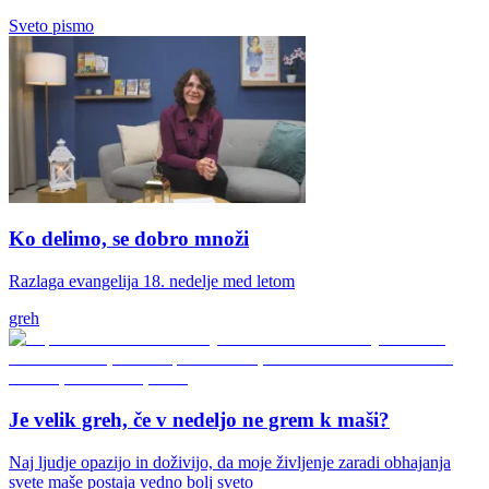
Sveto pismo
Ko delimo, se dobro množi
Razlaga evangelija 18. nedelje med letom
greh
Je velik greh, če v nedeljo ne grem k maši?
Naj ljudje opazijo in doživijo, da moje življenje zaradi obhajanja
svete maše postaja vedno bolj sveto