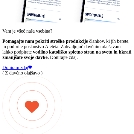
Vam je všeč naša vsebina?
Pomagajte nam pokriti stroške produkcije
člankov, ki jih berete,
in podprite poslanstvo Aleteia. Zahvaljujoč davčnim olajšavam
lahko podpirate
vodilno katoliško spletno stran na svetu in hkrati
zmanjšate svoje davke.
Donirajte zdaj.
Doniram zdaj
( Z davčno olajšavo )