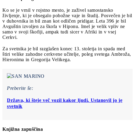
Ko se je vrnil v rojstno mesto, je zaživel samostansko
življenje, ki je obsegalo pobožne vaje in študij. Posvečen je bil
v duhovnika in bil znan kot odličen pridigar. Leta 396 je bil
Avguštin izvoljen za škofa v Hiponu. Imel je velik vpliv ne
samo v svoji škofiji, ampak tudi sicer v Afriki in v vsej
Cerkvi.
Za svetnika je bil razglašen konec 13. stoletja in spada med
štiri velike zahodne cerkvene učitelje, poleg svetega Ambroža,
Hieronima in Gregorija Velikega.
Preberite še:
Država, ki šteje več vozil kakor ljudi. Ustanovil jo je
svetnik
Knjižna zapuščina