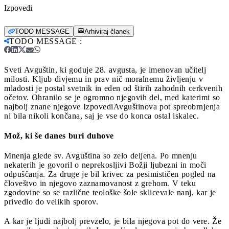
Izpovedi
TODO MESSAGE
Arhiviraj članek
TODO MESSAGE
:
Sveti Avguštin, ki goduje 28. avgusta, je imenovan učitelj
milosti. Kljub divjemu in prav nič moralnemu življenju v
mladosti je postal svetnik in eden od štirih zahodnih cerkvenih
očetov. Ohranilo se je ogromno njegovih del, med katerimi so
najbolj znane njegove Izpovedi
Avguštinova pot spreobrnjenja
ni bila nikoli končana, saj je vse do konca ostal iskalec.
Mož, ki še danes buri duhove
Mnenja glede sv. Avguština so zelo deljena. Po mnenju
nekaterih je govoril o neprekosljivi Božji ljubezni in moči
odpuščanja. Za druge je bil krivec za pesimističen pogled na
človeštvo in njegovo zaznamovanost z grehom. V teku
zgodovine so se različne teološke šole sklicevale nanj, kar je
privedlo do velikih sporov.
A kar je ljudi najbolj prevzelo, je bila njegova pot do vere. Že