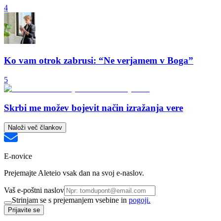
4
Ko vam otrok zabrusi: “Ne verjamem v Boga”
5
Skrbi me možev bojevit način izražanja vere
Naloži več člankov
E-novice
Prejemajte Aleteio vsak dan na svoj e-naslov.
Vaš e-poštni naslov
Strinjam se s prejemanjem vsebine in
pogoji.
Prijavite se