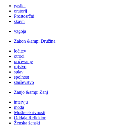
gasilci
oratorij
Prostosrčni
skavti
vzgoja
Zakon &amp; Družina
ločitev
otroci
pričevanje
rojstvo
splav
spolnost
starševstvo
Zanjo &amp; Zanj
intervju
moda
Moške skrivnosti
Oddaja Reflektor
Ženska ženski