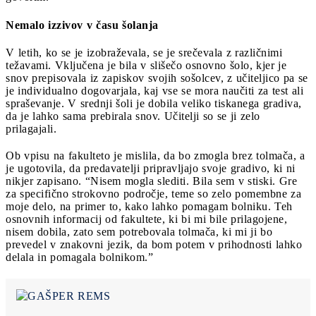
Nemalo izzivov v času šolanja
V letih, ko se je izobraževala, se je srečevala z različnimi
težavami. Vključena je bila v slišečo osnovno šolo, kjer je
snov prepisovala iz zapiskov svojih sošolcev, z učiteljico pa se
je individualno dogovarjala, kaj vse se mora naučiti za test ali
spraševanje. V srednji šoli je dobila veliko tiskanega gradiva,
da je lahko sama prebirala snov. Učitelji so se ji zelo
prilagajali.
Ob vpisu na fakulteto je mislila, da bo zmogla brez tolmača, a
je ugotovila, da predavatelji pripravljajo svoje gradivo, ki ni
nikjer zapisano. “Nisem mogla slediti. Bila sem v stiski. Gre
za specifično strokovno področje, teme so zelo pomembne za
moje delo, na primer to, kako lahko pomagam bolniku. Teh
osnovnih informacij od fakultete, ki bi mi bile prilagojene,
nisem dobila, zato sem potrebovala tolmača, ki mi ji bo
prevedel v znakovni jezik, da bom potem v prihodnosti lahko
delala in pomagala bolnikom.”