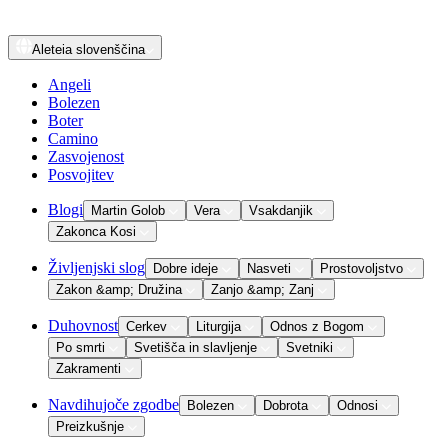
Aleteia
slovenščina
Angeli
Bolezen
Boter
Camino
Zasvojenost
Posvojitev
Blogi
Martin Golob
Vera
Vsakdanjik
Zakonca Kosi
Življenjski slog
Dobre ideje
Nasveti
Prostovoljstvo
Zakon &amp; Družina
Zanjo &amp; Zanj
Duhovnost
Cerkev
Liturgija
Odnos z Bogom
Po smrti
Svetišča in slavljenje
Svetniki
Zakramenti
Navdihujoče zgodbe
Bolezen
Dobrota
Odnosi
Preizkušnje