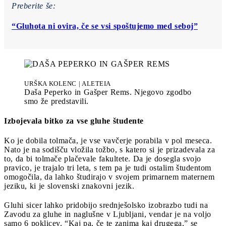
Preberite še:
“Gluhota ni ovira, če se vsi spoštujemo med seboj”
URŠKA KOLENC | ALETEIA
Daša Peperko in Gašper Rems. Njegovo zgodbo
smo že predstavili.
Izbojevala bitko za vse gluhe študente
Ko je dobila tolmača, je vse vavčerje porabila v pol meseca.
Nato je na sodišču vložila tožbo, s katero si je prizadevala za
to, da bi tolmače plačevale fakultete. Da je dosegla svojo
pravico, je trajalo tri leta, s tem pa je tudi ostalim študentom
omogočila, da lahko študirajo v svojem primarnem maternem
jeziku, ki je slovenski znakovni jezik.
Gluhi sicer lahko pridobijo srednješolsko izobrazbo tudi na
Zavodu za gluhe in naglušne v Ljubljani, vendar je na voljo
samo 6 poklicev. “Kaj pa, če te zanima kaj drugega,” se