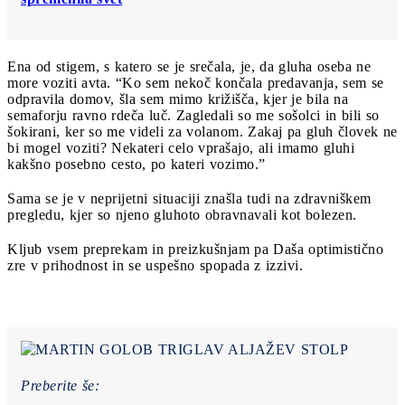
Ena od stigem, s katero se je srečala, je, da gluha oseba ne
more voziti avta. “Ko sem nekoč končala predavanja, sem se
odpravila domov, šla sem mimo križišča, kjer je bila na
semaforju ravno rdeča luč. Zagledali so me sošolci in bili so
šokirani, ker so me videli za volanom. Zakaj pa gluh človek ne
bi mogel voziti? Nekateri celo vprašajo, ali imamo gluhi
kakšno posebno cesto, po kateri vozimo.”
Sama se je v neprijetni situaciji znašla tudi na zdravniškem
pregledu, kjer so njeno gluhoto obravnavali kot bolezen.
Kljub vsem preprekam in preizkušnjam pa Daša optimistično
zre v prihodnost in se uspešno spopada z izzivi.
Preberite še: