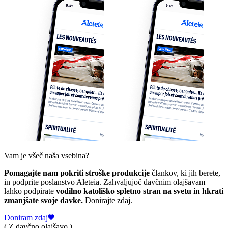
Vam je všeč naša vsebina?
Pomagajte nam pokriti stroške produkcije
člankov, ki jih berete,
in podprite poslanstvo Aleteia. Zahvaljujoč davčnim olajšavam
lahko podpirate
vodilno katoliško spletno stran na svetu in hkrati
zmanjšate svoje davke.
Donirajte zdaj.
Doniram zdaj
( Z davčno olajšavo )