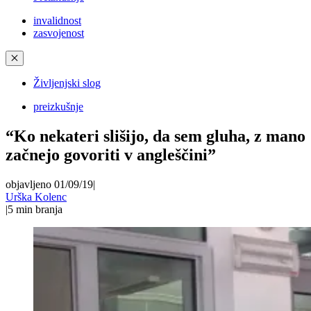
invalidnost
zasvojenost
✕
Življenjski slog
preizkušnje
“Ko nekateri slišijo, da sem gluha, z mano
začnejo govoriti v angleščini”
objavljeno 01/09/19
|
Urška Kolenc
|
5
min branja