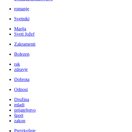
romanje
Svetniki
Marija
Sveti Jožef
Zakramenti
Bolezen
rak
zdravje
Dobrota
Odnosi
Družina
mladi
prijateljstvo
šport
zakon
Preizkušnje