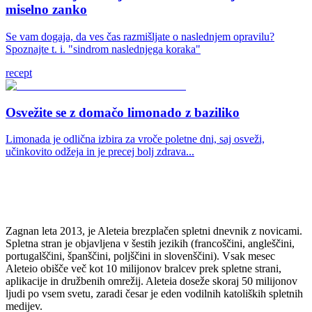
miselno zanko
Se vam dogaja, da ves čas razmišljate o naslednjem opravilu?
Spoznajte t. i. "sindrom naslednjega koraka"
recept
Osvežite se z domačo limonado z baziliko
Limonada je odlična izbira za vroče poletne dni, saj osveži,
učinkovito odžeja in je precej bolj zdrava...
Zagnan leta 2013, je Aleteia brezplačen spletni dnevnik z novicami.
Spletna stran je objavljena v šestih jezikih (francoščini, angleščini,
portugalščini, španščini, poljščini in slovenščini). Vsak mesec
Aleteio obišče več kot 10 milijonov bralcev prek spletne strani,
aplikacije in družbenih omrežij. Aleteia doseže skoraj 50 milijonov
ljudi po vsem svetu, zaradi česar je eden vodilnih katoliških spletnih
medijev.