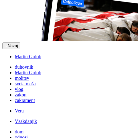
Nazaj
Martin Golob
duhovnik
Martin Golob
molitev
sveta maša
vlog
zakon
zakrament
Vera
Vsakdanjik
dom
odnosi