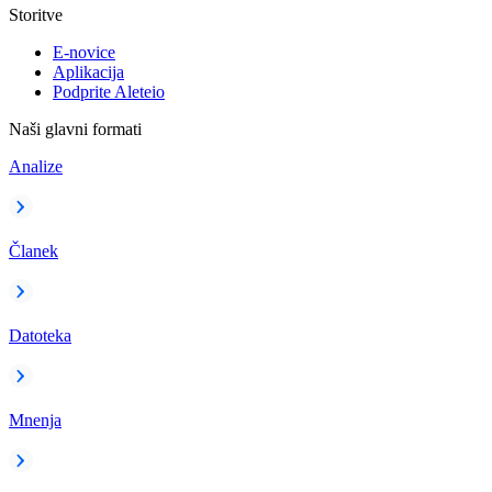
Storitve
E-novice
Aplikacija
Podprite Aleteio
Naši glavni formati
Analize
Članek
Datoteka
Mnenja