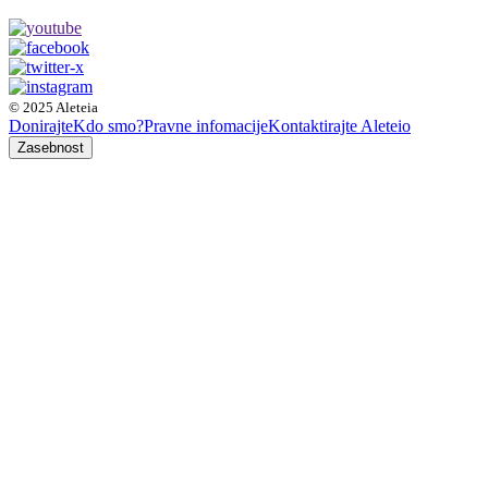
© 2025 Aleteia
Donirajte
Kdo smo?
Pravne infomacije
Kontaktirajte Aleteio
Zasebnost