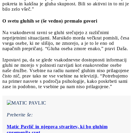
pokreta in kakšna je gluha skupnost. Bili so aktivni in to mi je
bilo zelo všeč.”
O svetu gluhih se (še vedno) premalo govori
Na vsakodnevni ravni se gluhi srečujejo z različnimi
neprijetnimi situacijami. Marsikdo morda večkrat pomisli, česa
vsega osebe, ki ne slišijo, ne zmorejo, a je to le eno od
napačnih prepričanj. “Gluha oseba zmore enako,” pravi Daša.
Izpostavi pa, da se glede vsakodnevne dostopnosti informacij
gluhi ne morejo v polnosti razvijati kot enakovredne osebe
naše družbe. Vsebine na radiu namreč gluhim niso prilagojene
čisto nič, prav tako ne vse vsebine na televiziji. “Potrebujemo
na primer nasvete s področja psihologije, kako poskrbeti sami
zase in podobno, te vsebine pa nam niso prilagojene.”
Preberite še:
Matic Pavlič in njegova stvaritev, ki bo gluhim
spremenila svet