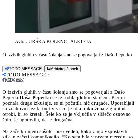
Avtor:
URŠKA KOLENC | ALETEIA
O izzivih gluhih v času šolanja smo se pogovarjali z Dašo Peperko
TODO MESSAGE
Arhiviraj članek
TODO MESSAGE
:
O izzivih gluhih v času šolanja smo se pogovarjali z Dašo
Peperko
Daša Peperko
se je rodila gluhim staršem. Ker ni
poznala druge izkušnje, se ni počutila nič drugače. Uporabljali
so znakovni jezik, tudi v vrtcu je bila obkrožena z gluhimi
otroki, ki so kretali. Šele ko se je vključila v slišečo osnovno
šolo, je ugotovila, da je drugačna.
Na začetku njeni sošolci niso vedeli, kako z njo vzpostaviti
stik in začeti komunikacijo. “Ko sem bila v prvem razredu, so