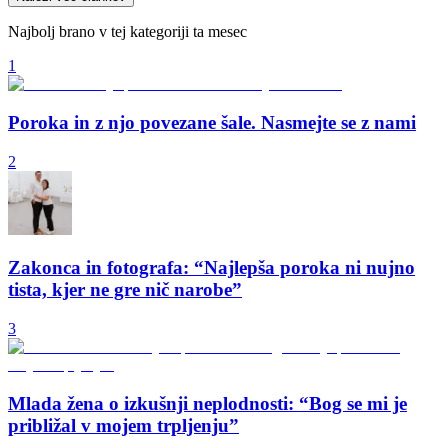
Najbolj brano v tej kategoriji ta mesec
1
Poroka in z njo povezane šale. Nasmejte se z nami
2
Zakonca in fotografa: “Najlepša poroka ni nujno
tista, kjer ne gre nič narobe”
3
Mlada žena o izkušnji neplodnosti: “Bog se mi je
približal v mojem trpljenju”