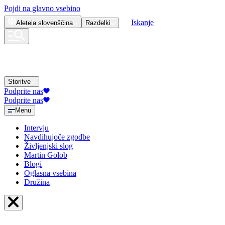
Pojdi na glavno vsebino
Iskanje
Aleteia
slovenščina
Razdelki
Storitve
Podprite nas
Podprite nas
Menu
Intervju
Navdihujoče zgodbe
Življenjski slog
Martin Golob
Blogi
Oglasna vsebina
Družina