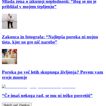
Mlada žena o izkušnji neplodnosti: “Bog se mi je
približal v mojem trpljenju”
Zakonca in fotografa: “Najlepša poroka ni nujno
tista, kjer ne gre nič narobe”
Poroka po več letih skupnega življenja? Povem vam
svoje mnenje
“Če imaš nekoga rad, se mu ni težko posvetiti”
Naloži več člankov