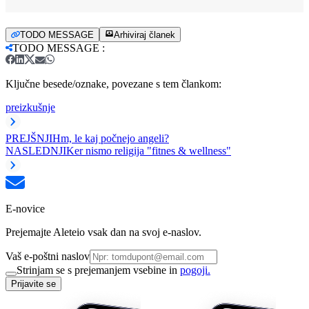
TODO MESSAGE
Arhiviraj članek
TODO MESSAGE
:
Ključne besede/oznake, povezane s tem člankom:
preizkušnje
PREJŠNJI
Hm, le kaj počnejo angeli?
NASLEDNJI
Ker nismo religija "fitnes & wellness"
E-novice
Prejemajte Aleteio vsak dan na svoj e-naslov.
Vaš e-poštni naslov
Strinjam se s prejemanjem vsebine in
pogoji.
Prijavite se