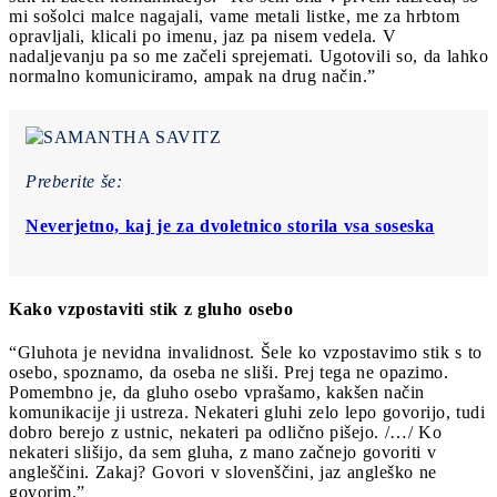
mi sošolci malce nagajali, vame metali listke, me za hrbtom
opravljali, klicali po imenu, jaz pa nisem vedela. V
nadaljevanju pa so me začeli sprejemati. Ugotovili so, da lahko
normalno komuniciramo, ampak na drug način.”
Preberite še:
Neverjetno, kaj je za dvoletnico storila vsa soseska
Kako vzpostaviti stik z gluho osebo
“Gluhota je nevidna invalidnost. Šele ko vzpostavimo stik s to
osebo, spoznamo, da oseba ne sliši. Prej tega ne opazimo.
Pomembno je, da gluho osebo vprašamo, kakšen način
komunikacije ji ustreza. Nekateri gluhi zelo lepo govorijo, tudi
dobro berejo z ustnic, nekateri pa odlično pišejo. /…/ Ko
nekateri slišijo, da sem gluha, z mano začnejo govoriti v
angleščini. Zakaj? Govori v slovenščini, jaz angleško ne
govorim.”