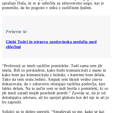
sprašuje Daša, ki se je odločila za zdravstveno nego, kar je
pomenilo, da bo pogosto v stiku z različnimi ljudmi.
Preberite še:
Gluhi Tadej in njegova zgodovinska medalja med
slišečimi
“Profesorji so imeli različne pomisleke. Tudi sama sem jih
imela. Bili so prestrašeni, kako bodo komunicirali z mano in
kako bom jaz komunicirala z bolniki, s katerimi bom delala.
Tako da sem orala ledino. Ampak sem hkrati vedno znova
dokazovala, da v zdravstvu obstajajo različna področja, kjer
lahko delam. Na ta način sem se tudi borila s pomisleki, ki so
jih imeli zaradi mojih posebnih potreb.” Zaveda se, da je od
delodajalca odvisno, ali bo sprejel gluhoto kot del nje in ali jo
bo zaposlil.
Sošolci so jo dobro sprejeli. “Spraševali so me, kako se kaj