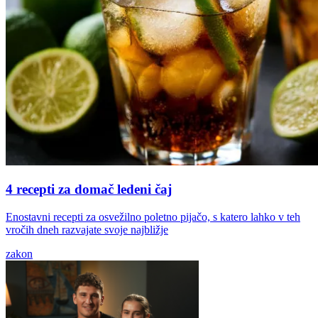
4 recepti za domač ledeni čaj
Enostavni recepti za osvežilno poletno pijačo, s katero lahko v teh
vročih dneh razvajate svoje najbližje
zakon