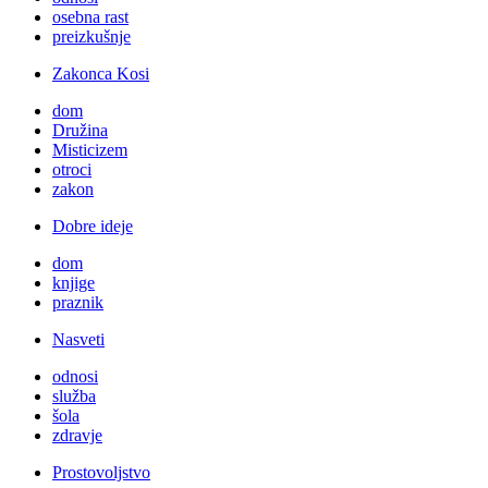
osebna rast
preizkušnje
Zakonca Kosi
dom
Družina
Misticizem
otroci
zakon
Dobre ideje
dom
knjige
praznik
Nasveti
odnosi
služba
šola
zdravje
Prostovoljstvo