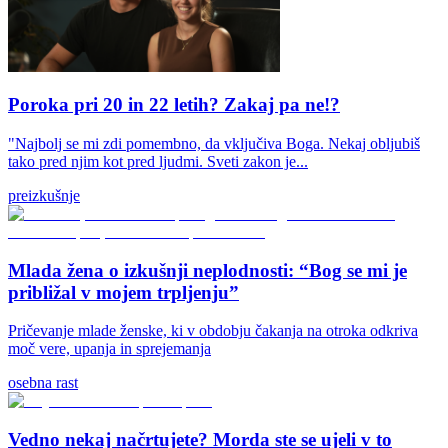
Poroka pri 20 in 22 letih? Zakaj pa ne!?
"Najbolj se mi zdi pomembno, da vključiva Boga. Nekaj obljubiš
tako pred njim kot pred ljudmi. Sveti zakon je...
preizkušnje
Mlada žena o izkušnji neplodnosti: “Bog se mi je
približal v mojem trpljenju”
Pričevanje mlade ženske, ki v obdobju čakanja na otroka odkriva
moč vere, upanja in sprejemanja
osebna rast
Vedno nekaj načrtujete? Morda ste se ujeli v to