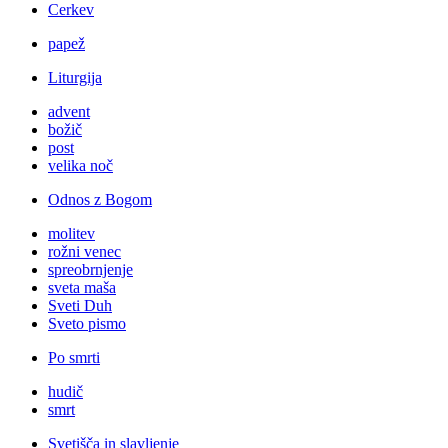
Cerkev
papež
Liturgija
advent
božič
post
velika noč
Odnos z Bogom
molitev
rožni venec
spreobrnjenje
sveta maša
Sveti Duh
Sveto pismo
Po smrti
hudič
smrt
Svetišča in slavljenje