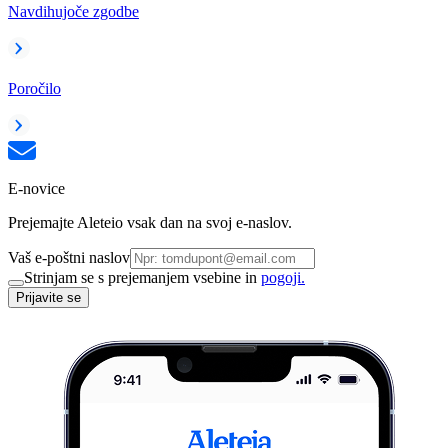
Navdihujoče zgodbe
Poročilo
E-novice
Prejemajte Aleteio vsak dan na svoj e-naslov.
Vaš e-poštni naslov
Strinjam se s prejemanjem vsebine in
pogoji.
Prijavite se