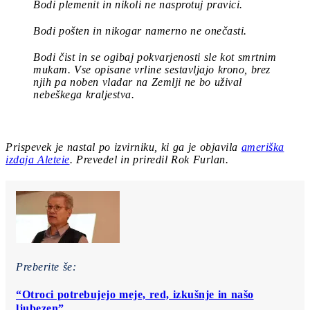
Bodi plemenit
in nikoli ne nasprotuj pravici.
Bodi pošten
in nikogar namerno ne onečasti.
Bodi čist in se ogibaj pokvarjenosti sle kot smrtnim
mukam
.
Vse opisane vrline sestavljajo krono, brez
njih pa noben vladar na Zemlji ne bo užival
nebeškega kraljestva.
Prispevek je nastal po izvirniku, ki ga je objavila
ameriška
izdaja Aleteie
. Prevedel in priredil Rok Furlan.
Preberite še:
“Otroci potrebujejo meje, red, izkušnje in našo
ljubezen”