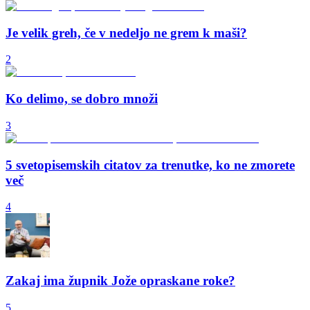
Je velik greh, če v nedeljo ne grem k maši?
2
Ko delimo, se dobro množi
3
5 svetopisemskih citatov za trenutke, ko ne zmorete
več
4
Zakaj ima župnik Jože opraskane roke?
5