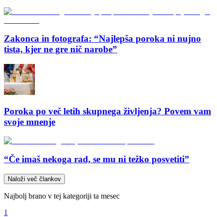
Zakonca in fotografa: “Najlepša poroka ni nujno
tista, kjer ne gre nič narobe”
Poroka po več letih skupnega življenja? Povem vam
svoje mnenje
“Če imaš nekoga rad, se mu ni težko posvetiti”
Naloži več člankov
Najbolj brano v tej kategoriji ta mesec
1