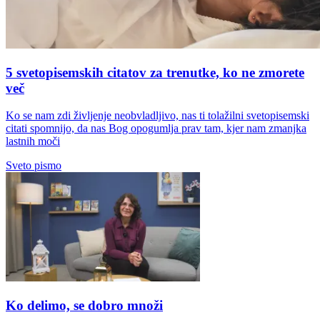
5 svetopisemskih citatov za trenutke, ko ne zmorete
več
Ko se nam zdi življenje neobvladljivo, nas ti tolažilni svetopisemski
citati spomnijo, da nas Bog opogumlja prav tam, kjer nam zmanjka
lastnih moči
Sveto pismo
Ko delimo, se dobro množi