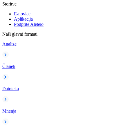
Storitve
E-novice
Aplikacija
Podprite Aleteio
Naši glavni formati
Analize
Članek
Datoteka
Mnenja