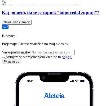
Kaj pomeni, da se je župnik “odpovedal župniji”?
Naloži več člankov
E-novice
Prejemajte Aleteio vsak dan na svoj e-naslov.
Vaš e-poštni naslov
Strinjam se s prejemanjem vsebine in
pogoji.
Prijavite se