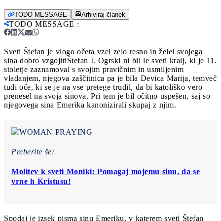
TODO MESSAGE
Arhiviraj članek
TODO MESSAGE
:
Sveti Štefan je vlogo očeta vzel zelo resno in želel svojega
sina dobro vzgojiti
Štefan I. Ogrski ni bil le sveti kralj, ki je 11.
stoletje zaznamoval s svojim pravičnim in usmiljenim
vladanjem, njegova zaščitnica pa je bila Devica Marija, temveč
tudi oče, ki se je na vse pretege trudil, da bi katoliško vero
prenesel na svoja sinova. Pri tem je bil očitno uspešen, saj so
njegovega sina Emerika kanonizirali skupaj z njim.
Preberite še:
Molitev k sveti Moniki: Pomagaj mojemu sinu, da se
vrne h Kristusu!
Spodaj je izsek pisma sinu Emeriku, v katerem sveti Štefan