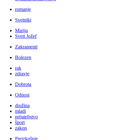
romanje
Svetniki
Marija
Sveti Jožef
Zakramenti
Bolezen
rak
zdravje
Dobrota
Odnosi
družina
mladi
prijateljstvo
šport
zakon
Preizkušnje