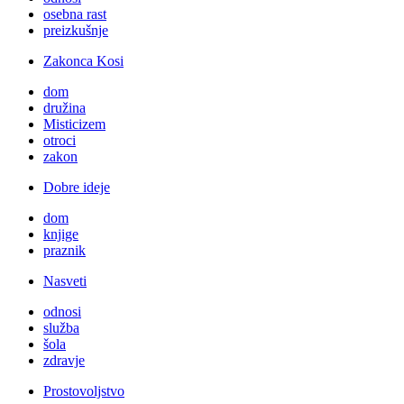
osebna rast
preizkušnje
Zakonca Kosi
dom
družina
Misticizem
otroci
zakon
Dobre ideje
dom
knjige
praznik
Nasveti
odnosi
služba
šola
zdravje
Prostovoljstvo