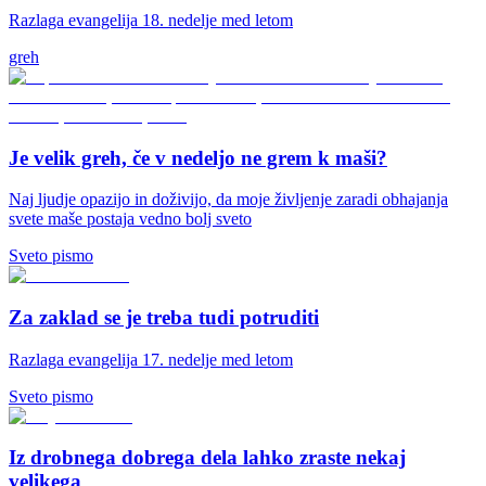
Razlaga evangelija 18. nedelje med letom
greh
Je velik greh, če v nedeljo ne grem k maši?
Naj ljudje opazijo in doživijo, da moje življenje zaradi obhajanja
svete maše postaja vedno bolj sveto
Sveto pismo
Za zaklad se je treba tudi potruditi
Razlaga evangelija 17. nedelje med letom
Sveto pismo
Iz drobnega dobrega dela lahko zraste nekaj
velikega