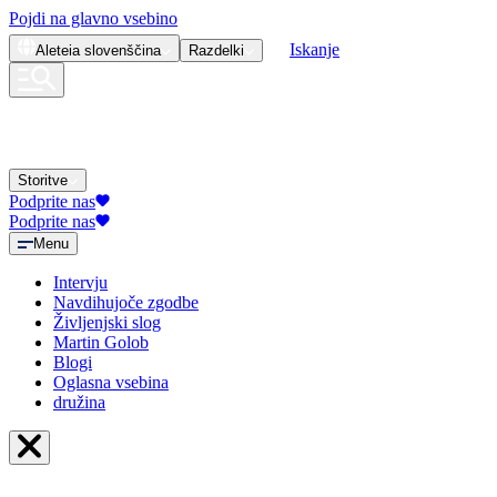
Pojdi na glavno vsebino
Iskanje
Aleteia
slovenščina
Razdelki
Storitve
Podprite nas
Podprite nas
Menu
Intervju
Navdihujoče zgodbe
Življenjski slog
Martin Golob
Blogi
Oglasna vsebina
družina