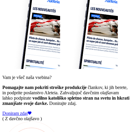
Vam je všeč naša vsebina?
Pomagajte nam pokriti stroške produkcije
člankov, ki jih berete,
in podprite poslanstvo Aleteia. Zahvaljujoč davčnim olajšavam
lahko podpirate
vodilno katoliško spletno stran na svetu in hkrati
zmanjšate svoje davke.
Donirajte zdaj.
Doniram zdaj
( Z davčno olajšavo )