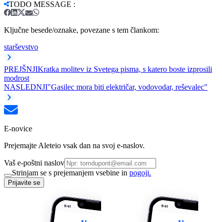
TODO MESSAGE
:
Ključne besede/oznake, povezane s tem člankom:
starševstvo
PREJŠNJI
Kratka molitev iz Svetega pisma, s katero boste izprosili
modrost
NASLEDNJI
"Gasilec mora biti električar, vodovodar, reševalec"
E-novice
Prejemajte Aleteio vsak dan na svoj e-naslov.
Vaš e-poštni naslov
Strinjam se s prejemanjem vsebine in
pogoji.
Prijavite se