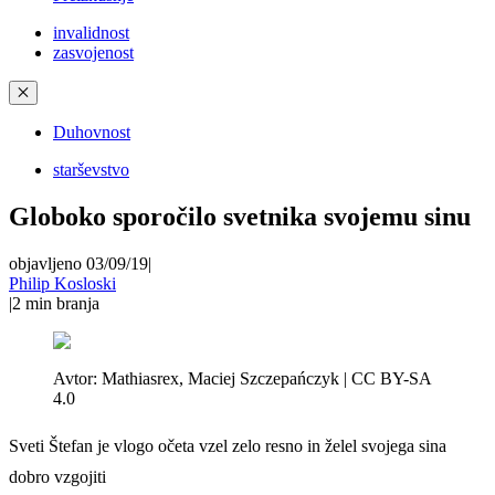
invalidnost
zasvojenost
✕
Duhovnost
starševstvo
Globoko sporočilo svetnika svojemu sinu
objavljeno 03/09/19
|
Philip Kosloski
|
2
min branja
Avtor:
Mathiasrex, Maciej Szczepańczyk | CC BY-SA
4.0
Sveti Štefan je vlogo očeta vzel zelo resno in želel svojega sina
dobro vzgojiti