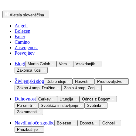
Aleteia
slovenščina
Angeli
Bolezen
Boter
Camino
Zasvojenost
Posvojitev
Blogi
Martin Golob
Vera
Vsakdanjik
Zakonca Kosi
Življenjski slog
Dobre ideje
Nasveti
Prostovoljstvo
Zakon &amp; Družina
Zanjo &amp; Zanj
Duhovnost
Cerkev
Liturgija
Odnos z Bogom
Po smrti
Svetišča in slavljenje
Svetniki
Zakramenti
Navdihujoče zgodbe
Bolezen
Dobrota
Odnosi
Preizkušnje