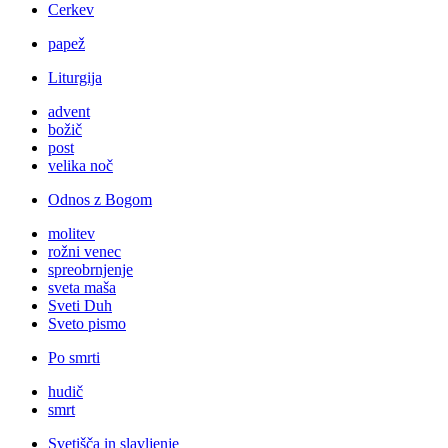
Cerkev
papež
Liturgija
advent
božič
post
velika noč
Odnos z Bogom
molitev
rožni venec
spreobrnjenje
sveta maša
Sveti Duh
Sveto pismo
Po smrti
hudič
smrt
Svetišča in slavljenje