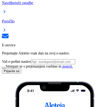
Navdihujoče zgodbe
Poročilo
E-novice
Prejemajte Aleteio vsak dan na svoj e-naslov.
Vaš e-poštni naslov
Strinjam se s prejemanjem vsebine in
pogoji.
Prijavite se