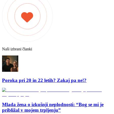
Naši izbrani članki
Poroka pri 20 in 22 letih? Zakaj pa ne!?
Mlada žena o izkušnji neplodnosti: “Bog se mi je
približal v mojem trpljenju”