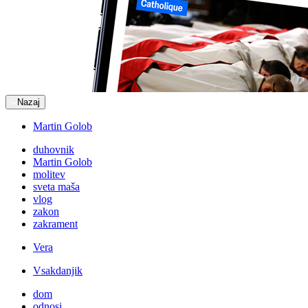
Nazaj
Martin Golob
duhovnik
Martin Golob
molitev
sveta maša
vlog
zakon
zakrament
Vera
Vsakdanjik
dom
odnosi