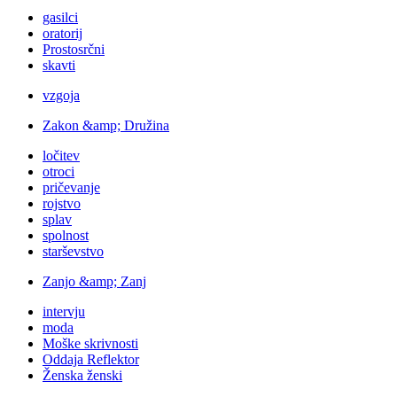
gasilci
oratorij
Prostosrčni
skavti
vzgoja
Zakon &amp; Družina
ločitev
otroci
pričevanje
rojstvo
splav
spolnost
starševstvo
Zanjo &amp; Zanj
intervju
moda
Moške skrivnosti
Oddaja Reflektor
Ženska ženski