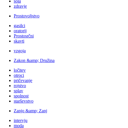
šola
zdravje
Prostovoljstvo
gasilci
oratorij
Prostosrčni
skavti
vzgoja
Zakon &amp; Družina
ločitev
otroci
pričevanje
rojstvo
splav
spolnost
starševstvo
Zanjo &amp; Zanj
intervju
moda