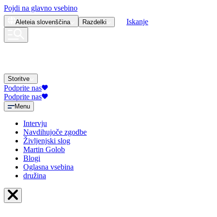
Pojdi na glavno vsebino
Iskanje
Aleteia
slovenščina
Razdelki
Storitve
Podprite nas
Podprite nas
Menu
Intervju
Navdihujoče zgodbe
Življenjski slog
Martin Golob
Blogi
Oglasna vsebina
družina