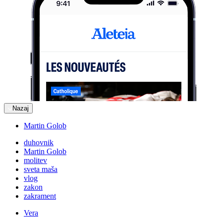
Nazaj
Martin Golob
duhovnik
Martin Golob
molitev
sveta maša
vlog
zakon
zakrament
Vera