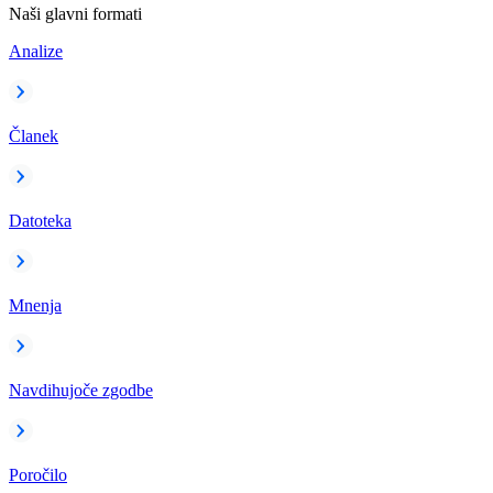
Naši glavni formati
Analize
Članek
Datoteka
Mnenja
Navdihujoče zgodbe
Poročilo