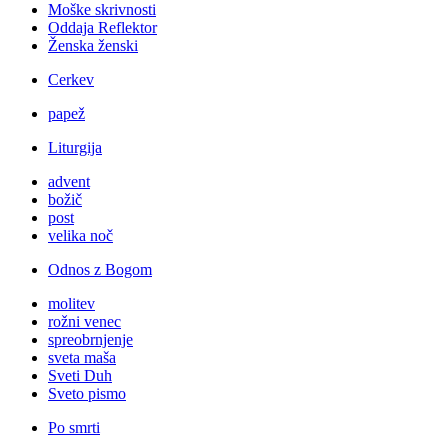
Moške skrivnosti
Oddaja Reflektor
Ženska ženski
Cerkev
papež
Liturgija
advent
božič
post
velika noč
Odnos z Bogom
molitev
rožni venec
spreobrnjenje
sveta maša
Sveti Duh
Sveto pismo
Po smrti