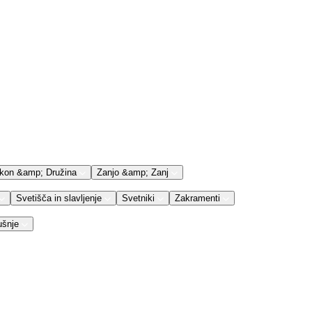
kon &amp; Družina
Zanjo &amp; Zanj
Svetišča in slavljenje
Svetniki
Zakramenti
ušnje