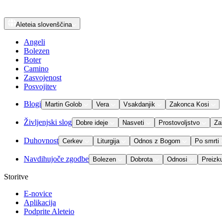
Aleteia
slovenščina
Angeli
Bolezen
Boter
Camino
Zasvojenost
Posvojitev
Blogi
Martin Golob
Vera
Vsakdanjik
Zakonca Kosi
Življenjski slog
Dobre ideje
Nasveti
Prostovoljstvo
Za
Duhovnost
Cerkev
Liturgija
Odnos z Bogom
Po smrti
Navdihujoče zgodbe
Bolezen
Dobrota
Odnosi
Preizk
Storitve
E-novice
Aplikacija
Podprite Aleteio