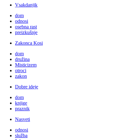
Vsakdanjik
dom
odnosi
osebna rast
preizkušnje
Zakonca Kosi
dom
družina
Misticizem
otroci
zakon
Dobre ideje
dom
knjige
praznik
Nasveti
odnosi
služba