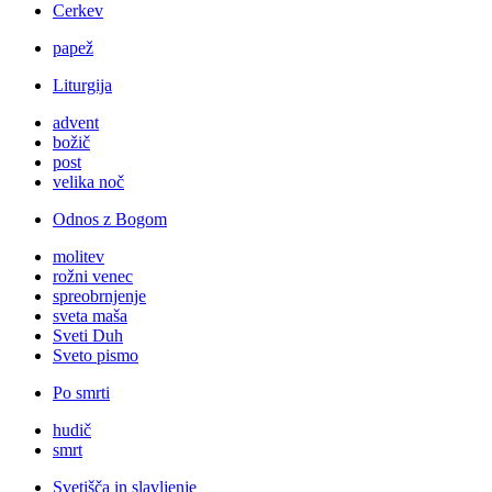
Cerkev
papež
Liturgija
advent
božič
post
velika noč
Odnos z Bogom
molitev
rožni venec
spreobrnjenje
sveta maša
Sveti Duh
Sveto pismo
Po smrti
hudič
smrt
Svetišča in slavljenje