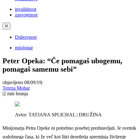
invalidnost
zasvojenost
✕
Duhovnost
misijonar
Peter Opeka: “Če pomagaš ubogemu,
pomagaš samemu sebi”
objavljeno 08/09/19
|
Tereza Mohar
|
2
min branja
Avtor:
TATJANA SPLICHAL | DRUŽINA
Misijonarja Petra Opeke ni potrebno posebej predstavljati. Je svetnik
sodobnega časa, ki že več kot štiri desetletja spreminja življenje