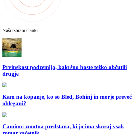
Naši izbrani članki
Prvinskost podzemlja, kakršno boste težko občutili
drugje
Kam na kopanje, ko so Bled, Bohinj in morje preveč
oblegani?
Camino: zmotna predstava, ki jo ima skoraj vsak
romar začetnik