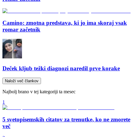
Camino: zmotna predstava, ki jo ima skoraj vsak
romar začetnik
Deček kljub težki diagnozi naredil prve korake
Naloži več člankov
Najbolj brano v tej kategoriji ta mesec
1
5 svetopisemskih citatov za trenutke, ko ne zmorete
več