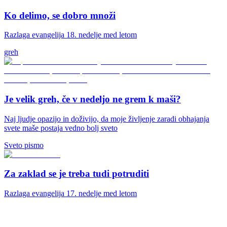
Ko delimo, se dobro množi
Razlaga evangelija 18. nedelje med letom
greh
Je velik greh, če v nedeljo ne grem k maši?
Naj ljudje opazijo in doživijo, da moje življenje zaradi obhajanja
svete maše postaja vedno bolj sveto
Sveto pismo
Za zaklad se je treba tudi potruditi
Razlaga evangelija 17. nedelje med letom