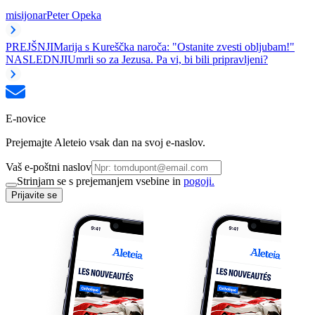
misijonar
Peter Opeka
PREJŠNJI
Marija s Kureščka naroča: "Ostanite zvesti obljubam!"
NASLEDNJI
Umrli so za Jezusa. Pa vi, bi bili pripravljeni?
E-novice
Prejemajte Aleteio vsak dan na svoj e-naslov.
Vaš e-poštni naslov
Strinjam se s prejemanjem vsebine in
pogoji.
Prijavite se