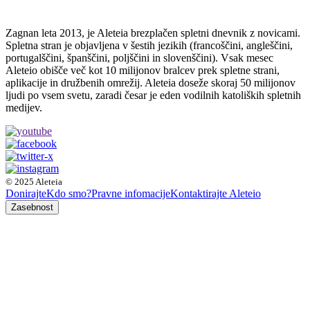
Zagnan leta 2013, je Aleteia brezplačen spletni dnevnik z novicami.
Spletna stran je objavljena v šestih jezikih (francoščini, angleščini,
portugalščini, španščini, poljščini in slovenščini). Vsak mesec
Aleteio obišče več kot 10 milijonov bralcev prek spletne strani,
aplikacije in družbenih omrežij. Aleteia doseže skoraj 50 milijonov
ljudi po vsem svetu, zaradi česar je eden vodilnih katoliških spletnih
medijev.
© 2025 Aleteia
Donirajte
Kdo smo?
Pravne infomacije
Kontaktirajte Aleteio
Zasebnost