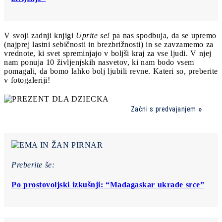
V svoji zadnji knjigi
Uprite se!
pa nas spodbuja, da se upremo
(najprej lastni sebičnosti in brezbrižnosti) in se zavzamemo za
vrednote, ki svet spreminjajo v boljši kraj za vse ljudi. V njej
nam ponuja 10 življenjskih nasvetov, ki nam bodo vsem
pomagali, da bomo lahko bolj ljubili revne. Kateri so, preberite
v fotogaleriji!
Začni s predvajanjem
Preberite še:
Po prostovoljski izkušnji: “Madagaskar ukrade srce”