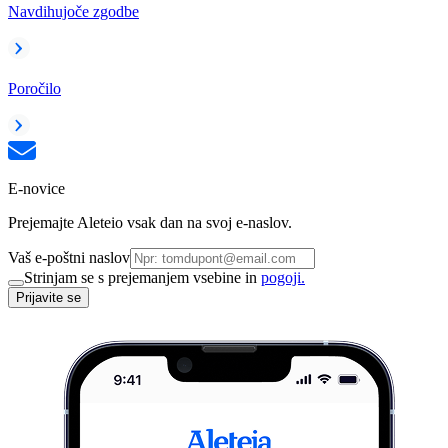
Navdihujoče zgodbe
Poročilo
E-novice
Prejemajte Aleteio vsak dan na svoj e-naslov.
Vaš e-poštni naslov
Strinjam se s prejemanjem vsebine in
pogoji.
Prijavite se