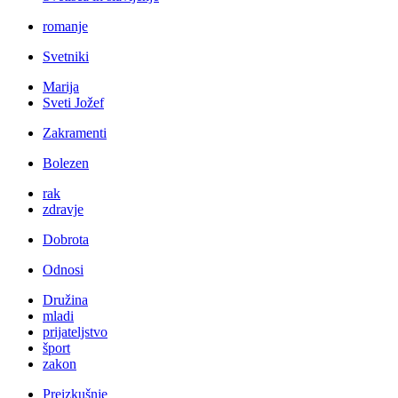
romanje
Svetniki
Marija
Sveti Jožef
Zakramenti
Bolezen
rak
zdravje
Dobrota
Odnosi
Družina
mladi
prijateljstvo
šport
zakon
Preizkušnje