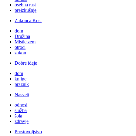
osebna rast
preizkušnje
Zakonca Kosi
dom
Družina
Misticizem
otroci
zakon
Dobre ideje
dom
knjige
praznik
Nasveti
odnosi
služba
šola
zdravje
Prostovoljstvo