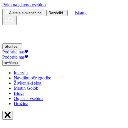
Pojdi na glavno vsebino
Iskanje
Aleteia
slovenščina
Razdelki
Storitve
Podprite nas
Podprite nas
Menu
Intervju
Navdihujoče zgodbe
Življenjski slog
Martin Golob
Blogi
Oglasna vsebina
Družina