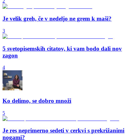
2
Je velik greh, če v nedeljo ne grem k maši?
3
5 svetopisemskih citatov, ki vam bodo dali nov
zagon
4
Ko delimo, se dobro množi
5
Je res neprimerno sedeti v cerkvi s prekrižanimi
nogami?