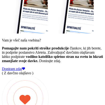
Vam je všeč naša vsebina?
Pomagajte nam pokriti stroške produkcije
člankov, ki jih berete,
in podprite poslanstvo Aleteia. Zahvaljujoč davčnim olajšavam
lahko podpirate
vodilno katoliško spletno stran na svetu in hkrati
zmanjšate svoje davke.
Donirajte zdaj.
Doniram zdaj
( Z davčno olajšavo )