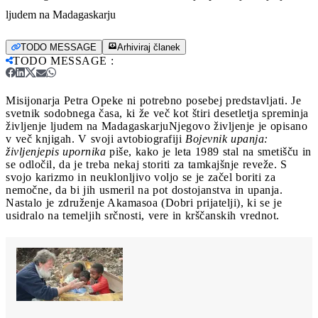
ljudem na Madagaskarju
TODO MESSAGE
Arhiviraj članek
TODO MESSAGE
:
Misijonarja Petra Opeke ni potrebno posebej predstavljati. Je
svetnik sodobnega časa, ki že več kot štiri desetletja spreminja
življenje ljudem na Madagaskarju
Njegovo življenje je opisano
v več knjigah. V svoji avtobiografiji
Bojevnik upanja:
življenjepis upornika
piše, kako je leta 1989 stal na smetišču in
se odločil, da je treba nekaj storiti za tamkajšnje reveže. S
svojo karizmo in neuklonljivo voljo se je začel boriti za
nemočne, da bi jih usmeril na pot dostojanstva in upanja.
Nastalo je združenje Akamasoa (Dobri prijatelji), ki se je
usidralo na temeljih srčnosti, vere in krščanskih vrednot.