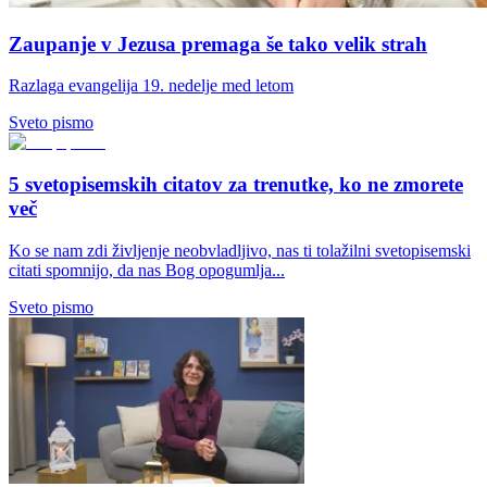
Zaupanje v Jezusa premaga še tako velik strah
Razlaga evangelija 19. nedelje med letom
Sveto pismo
5 svetopisemskih citatov za trenutke, ko ne zmorete
več
Ko se nam zdi življenje neobvladljivo, nas ti tolažilni svetopisemski
citati spomnijo, da nas Bog opogumlja...
Sveto pismo