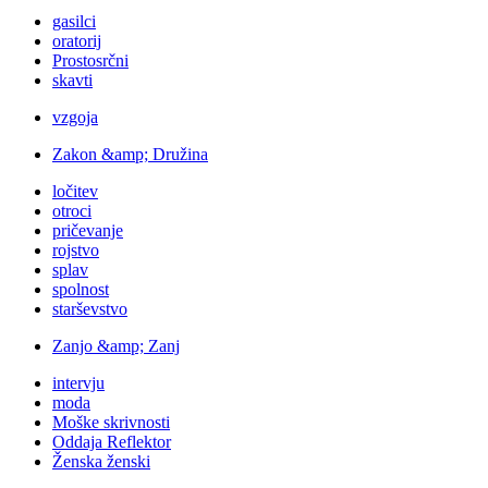
gasilci
oratorij
Prostosrčni
skavti
vzgoja
Zakon &amp; Družina
ločitev
otroci
pričevanje
rojstvo
splav
spolnost
starševstvo
Zanjo &amp; Zanj
intervju
moda
Moške skrivnosti
Oddaja Reflektor
Ženska ženski