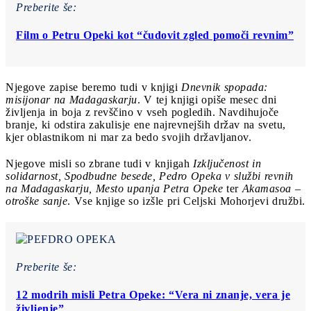
Preberite še:
Film o Petru Opeki kot “čudovit zgled pomoči revnim”
Njegove zapise beremo tudi v knjigi
Dnevnik spopada:
misijonar na Madagaskarju
. V tej knjigi opiše mesec dni
življenja in boja z revščino v vseh pogledih. Navdihujoče
branje, ki odstira zakulisje ene najrevnejših držav na svetu,
kjer oblastnikom ni mar za bedo svojih državljanov.
Njegove misli so zbrane tudi v knjigah
Izključenost in
solidarnost, Spodbudne besede, Pedro Opeka v službi revnih
na Madagaskarju, Mesto upanja Petra Opeke
ter
Akamasoa –
otroške sanje
. Vse knjige so izšle pri Celjski Mohorjevi družbi.
Preberite še:
12 modrih misli Petra Opeke: “Vera ni znanje, vera je
življenje”