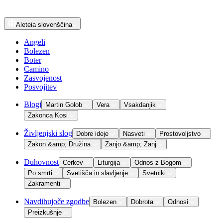
Aleteia
slovenščina
Angeli
Bolezen
Boter
Camino
Zasvojenost
Posvojitev
Blogi
Martin Golob
Vera
Vsakdanjik
Zakonca Kosi
Življenjski slog
Dobre ideje
Nasveti
Prostovoljstvo
Zakon &amp; Družina
Zanjo &amp; Zanj
Duhovnost
Cerkev
Liturgija
Odnos z Bogom
Po smrti
Svetišča in slavljenje
Svetniki
Zakramenti
Navdihujoče zgodbe
Bolezen
Dobrota
Odnosi
Preizkušnje