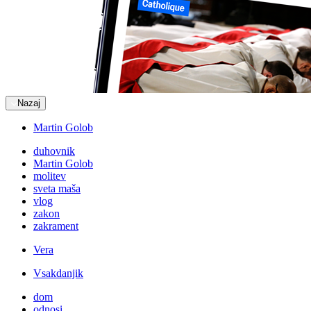
Nazaj
Martin Golob
duhovnik
Martin Golob
molitev
sveta maša
vlog
zakon
zakrament
Vera
Vsakdanjik
dom
odnosi