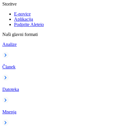
Storitve
E-novice
Aplikacija
Podprite Aleteio
Naši glavni formati
Analize
Članek
Datoteka
Mnenja