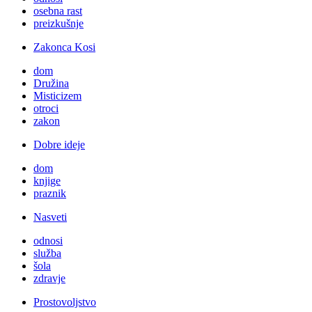
osebna rast
preizkušnje
Zakonca Kosi
dom
Družina
Misticizem
otroci
zakon
Dobre ideje
dom
knjige
praznik
Nasveti
odnosi
služba
šola
zdravje
Prostovoljstvo