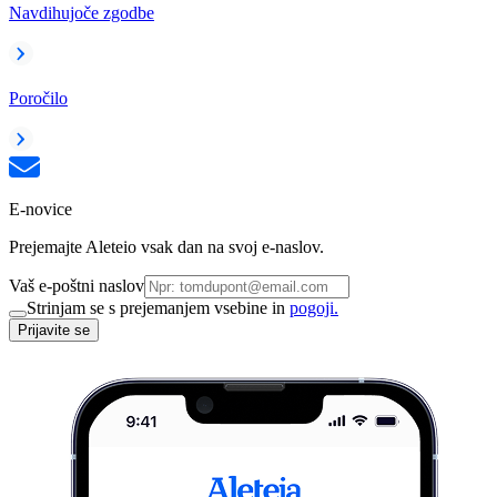
Navdihujoče zgodbe
Poročilo
E-novice
Prejemajte Aleteio vsak dan na svoj e-naslov.
Vaš e-poštni naslov
Strinjam se s prejemanjem vsebine in
pogoji.
Prijavite se