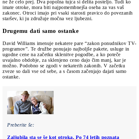
ne že celo prej. Dva popolna tujca si delita posteljo. Tudi ko
imate otroke, mora biti najpomembnejša oseba za vas vaš
zakonec. Otroci imajo pri vsaki starosti pravico do povezanih
staršev, ki ju združuje močna vez ljubezni.
Drugemu dati samo ostanke
David Williams imenuje nekatere pare “zakon ponudnikov TV-
programov”. Te družbe ponujajo najboljše pakete, usluge in
ugodne cene na začetku sklenitve pogodbe, a ko poteče
uvajalno obdobje, za sklenjeno ceno dajo čim manj, kar je
možno. Podobno se zgodi v nekaterih zakonih. V začetku
zveze so dali vse od sebe, a s časom začenjajo dajati samo
ostanke.
Preberite še:
Zaljubila sta se še kot otroka. Po 74 letih poznata