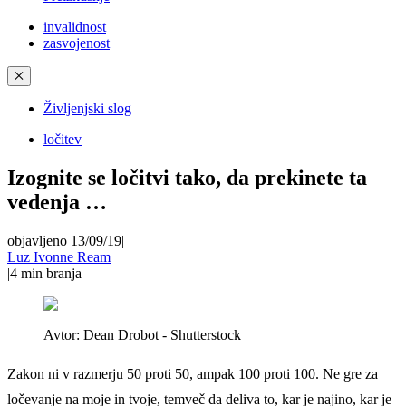
invalidnost
zasvojenost
✕
Življenjski slog
ločitev
Izognite se ločitvi tako, da prekinete ta
vedenja …
objavljeno 13/09/19
|
Luz Ivonne Ream
|
4
min branja
Avtor:
Dean Drobot - Shutterstock
Zakon ni v razmerju 50 proti 50, ampak 100 proti 100. Ne gre za
ločevanje na moje in tvoje, temveč da deliva to, kar je najino, kar je