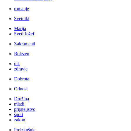
romanje
Svetniki
Marija
Sveti Jožef
Zakramenti
Bolezen
rak
zdravje
Dobrota
Odnosi
Družina
mladi
prijateljstvo
šport
zakon
Preizkušnje