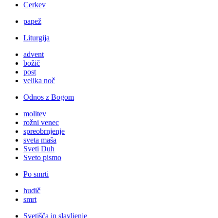
Cerkev
papež
Liturgija
advent
božič
post
velika noč
Odnos z Bogom
molitev
rožni venec
spreobrnjenje
sveta maša
Sveti Duh
Sveto pismo
Po smrti
hudič
smrt
Svetišča in slavljenje