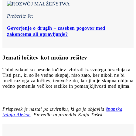
Preberite še:
Govorjenje o drugih – zaseben pogovor med
zakoncema ali opravljanje?
Jemati ločitev kot možno rešitev
Trdni zakoni so besedo ločitev izbrisali iz svojega besednjaka.
Tisti pari, ki so še vedno skupaj, niso zato, ker nikoli ne bi
imeli razloga za ločitev, temveč zato, ker jim je skupna obljuba
vedno pomenila več kot razlike in pomanjkljivosti med njima.
Prispevek je nastal po izvirniku, ki ga je objavila
španska
izdaja Aleteie
. Prevedla in priredila Katja Tušek.