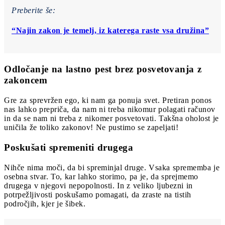
Preberite še:
“Najin zakon je temelj, iz katerega raste vsa družina”
Odločanje na lastno pest brez posvetovanja z
zakoncem
Gre za sprevržen ego, ki nam ga ponuja svet. Pretiran ponos
nas lahko prepriča, da nam ni treba nikomur polagati računov
in da se nam ni treba z nikomer posvetovati. Takšna oholost je
uničila že toliko zakonov! Ne pustimo se zapeljati!
Poskušati spremeniti drugega
Nihče nima moči, da bi spreminjal druge. Vsaka sprememba je
osebna stvar. To, kar lahko storimo, pa je, da sprejmemo
drugega v njegovi nepopolnosti. In z veliko ljubezni in
potrpežljivosti poskušamo pomagati, da zraste na tistih
področjih, kjer je šibek.