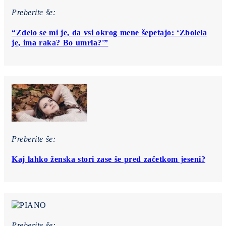
Preberite še:
“Zdelo se mi je, da vsi okrog mene šepetajo: ‘Zbolela
je, ima raka? Bo umrla?'”
Preberite še:
Kaj lahko ženska stori zase še pred začetkom jeseni?
Preberite še: