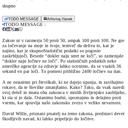
skupno
TODO MESSAGE
Arhiviraj članek
TODO MESSAGE
:
Zakon ni v razmerju 50 proti 50, ampak 100 proti 100. Ne gre
za ločevanje na moje in tvoje, temveč da deliva to, kar je
najino, kar je skupno
Statistični podatki so pogosto
zaskrbljujoči. Besede “dokler naju smrt ne loči”, so zamenjale
“dokler naju ločitev ne loči”. Po statističnih podatkih neke
ameriške agencije za zdravje lahko ocenimo, da se vsakih 36
sekund en par loči. To pomeni približno 2400 ločitev na dan.
A ne ostanimo pri številkah, ki ne dajejo upanja, in zavihajmo
rokave, da te številke zmanjšamo. Kako? Tako, da vsak naredi
svoj delež in imata oba zakonca v mislih življenjsko zaobljubo,
ki sta si jo dala. Ostanimo budni, spoznajmo in delajmo proti
vsemu, kar spravlja našo zakonsko zvezo v veliko nevarnost.
David Willis, priznani pisatelj na temo zakona, predstavi devet
škodljivih navad, ki lahko pripeljejo do ločitve.