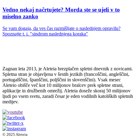
Vedno nekaj načrtujete? Morda ste se ujeli v to
miselno zanko
Se vam dogaja, da ves čas razmišljate o naslednjem opravilu?
Spoznajte t. i. "sindrom naslednjega koraka"
Zagnan leta 2013, je Aleteia brezplačen spletni dnevnik z novicami.
Spletna stran je objavljena v šestih jezikih (francoščini, angleščini,
portugalščini, španščini, poljščini in slovenščini). Vsak mesec
Aleteio obišče več kot 10 milijonov bralcev prek spletne strani,
aplikacije in družbenih omrežij. Aleteia doseže skoraj 50 milijonov
ljudi po vsem svetu, zaradi česar je eden vodilnih katoliških spletnih
medijev.
© 2025 Aleteia