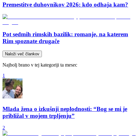
Premestitve duhovnikov 2026: kdo odhaja kam?
Pot sedmih rimskih bazilik: romanje, na katerem
Rim spoznate drugače
Naloži več člankov
Najbolj brano v tej kategoriji ta mesec
1
Mlada žena o izkušnji neplodnosti: “Bog se mi je
približal v mojem trpljenju”
2