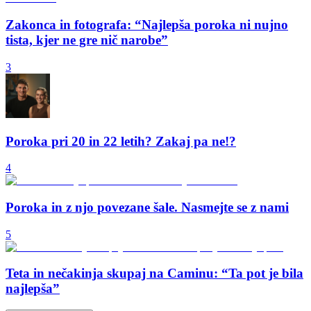
Zakonca in fotografa: “Najlepša poroka ni nujno
tista, kjer ne gre nič narobe”
3
Poroka pri 20 in 22 letih? Zakaj pa ne!?
4
Poroka in z njo povezane šale. Nasmejte se z nami
5
Teta in nečakinja skupaj na Caminu: “Ta pot je bila
najlepša”