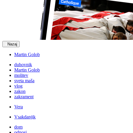
Nazaj
Martin Golob
duhovnik
Martin Golob
molitev
sveta maša
vlog
zakon
zakrament
Vera
Vsakdanjik
dom
odnosi