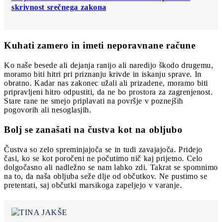
skrivnost srečnega zakona
Kuhati zamero in imeti neporavnane račune
Ko naše besede ali dejanja ranijo ali naredijo škodo drugemu,
moramo biti hitri pri priznanju krivde in iskanju sprave. In
obratno. Kadar nas zakonec užali ali prizadene, moramo biti
pripravljeni hitro odpustiti, da ne bo prostora za zagrenjenost.
Stare rane ne smejo priplavati na površje v poznejših
pogovorih ali nesoglasjih.
Bolj se zanašati na čustva kot na obljubo
Čustva so zelo spreminjajoča se in tudi zavajajoča. Pridejo
časi, ko se kot poročeni ne počutimo nič kaj prijetno. Celo
dolgočasno ali nadležno se nam lahko zdi. Takrat se spomnimo
na to, da naša obljuba seže dlje od občutkov. Ne pustimo se
pretentati, saj občutki marsikoga zapeljejo v varanje.