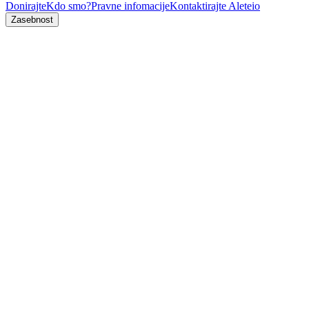
Donirajte
Kdo smo?
Pravne infomacije
Kontaktirajte Aleteio
Zasebnost