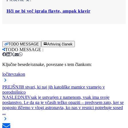
Hči ne bi več igrala flavte, ampak klavir
TODO MESSAGE
Arhiviraj članek
TODO MESSAGE
:
Ključne besede/oznake, povezane s tem člankom:
ločitev
zakon
PREJŠNJI
8 stvari, ki naj jih katoliške mamice vzamejo v
porodnišnico
NASLEDNJI
Vsak je ustvarjen z namenom, vsak ima svoje
poslanstvo. Le da ga je včasih težko opaziti – predvsem zato, ker se
pogosto iščemo v vlogi astronavta, ko nas v resnici potrebuje sosed
...