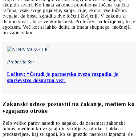
skupnih stvari. Ko imata zakonca popolnoma ločena bančna
računa, vsak svoje prijatelje, sanje, cilje, skoraj vse ločeno,
tvegata, da bosta zgradila dve ločeni življenji. V zakonu si
delimo stvari, to je velikodušnost. Pri ločitvi pa ločujemo, to je
egoizem. Več kot si lahko delita in imata skupnega, močnejši
bo vajin zakon.
Preberite še:
Ločitev: “Četudi je partnerska zveza razpadla, je
starševstvo dosmrtna vez”
Zakonski odnos postaviti na čakanje, medtem ko
vzgajamo otroke
Zelo veliko parov naredi to napako, da zanemari zakonski
odnos, medtem ko vzgajajo in skrbijo za otroke. Lahko si
predstavljate, kaj se zgodi, ko se gnezdo naenkrat izprazni, če