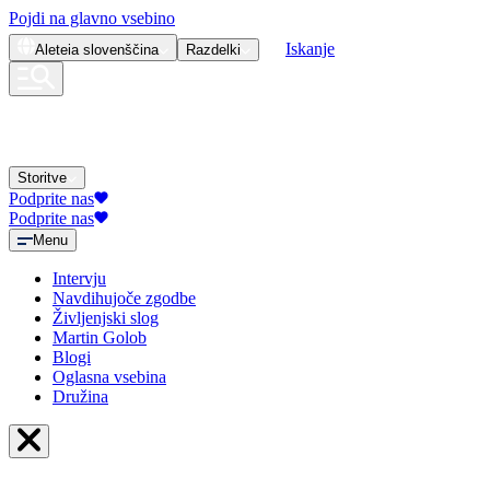
Pojdi na glavno vsebino
Iskanje
Aleteia
slovenščina
Razdelki
Storitve
Podprite nas
Podprite nas
Menu
Intervju
Navdihujoče zgodbe
Življenjski slog
Martin Golob
Blogi
Oglasna vsebina
Družina