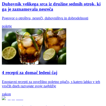
Duhovnik velikega srca iz družine sedmih otrok, ki
ga je zaznamovala nesreča
Pogovor o otroštvu, nesreči, duhovništvu in dobrodelnosti
poletje
4 recepti za domač ledeni čaj
Enostavni recepti za osvežilno poletno pijačo, s katero lahko v teh
vročih dneh razvajate svoje najbližje
zakon