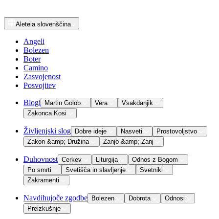
Aleteia
slovenščina
Angeli
Bolezen
Boter
Camino
Zasvojenost
Posvojitev
Blogi
Martin Golob
Vera
Vsakdanjik
Zakonca Kosi
Življenjski slog
Dobre ideje
Nasveti
Prostovoljstvo
Zakon &amp; Družina
Zanjo &amp; Zanj
Duhovnost
Cerkev
Liturgija
Odnos z Bogom
Po smrti
Svetišča in slavljenje
Svetniki
Zakramenti
Navdihujoče zgodbe
Bolezen
Dobrota
Odnosi
Preizkušnje