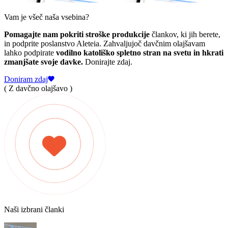
Vam je všeč naša vsebina?
Pomagajte nam pokriti stroške produkcije
člankov, ki jih berete,
in podprite poslanstvo Aleteia. Zahvaljujoč davčnim olajšavam
lahko podpirate
vodilno katoliško spletno stran na svetu in hkrati
zmanjšate svoje davke.
Donirajte zdaj.
Doniram zdaj
( Z davčno olajšavo )
Naši izbrani članki