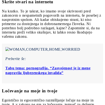
Skrite stvari na internetu
Na kratko. To je takrat, ko imamo svoje skrivnosti pred
zakoncem o nespametnih pogovorih na internetu, še posebej z
nasprotnim spolom. Ali kadar obiskujemo strani, ki niso
primerne za dostojnega in dobronamernega človeka. Ni
potrebno bolj podrobno razlagati, kajne? Zapomnite si, da na
internetu preži veliko skušnjav, ki lahko resno škodujejo
vašemu zakonu.
Preberite še:
Tabu tema: pornografija. “Zasvojenost je iz mene
napravila ljubezenskega invalida”
Ločevanje na moje in tvoje
Egoistično in egocentrično razmišljanje ločuje na moje in
tvoje. A v zakonu ne gre za ločevanje, temveč za deljenje