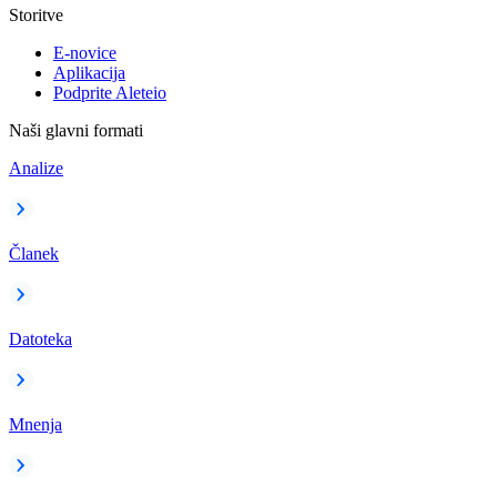
Storitve
E-novice
Aplikacija
Podprite Aleteio
Naši glavni formati
Analize
Članek
Datoteka
Mnenja