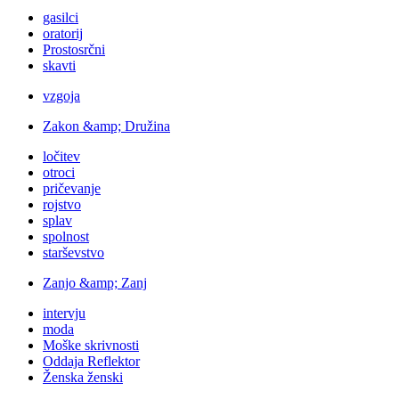
gasilci
oratorij
Prostosrčni
skavti
vzgoja
Zakon &amp; Družina
ločitev
otroci
pričevanje
rojstvo
splav
spolnost
starševstvo
Zanjo &amp; Zanj
intervju
moda
Moške skrivnosti
Oddaja Reflektor
Ženska ženski