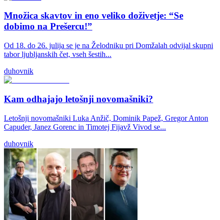
Množica skavtov in eno veliko doživetje: “Se
dobimo na Prešercu!”
Od 18. do 26. julija se je na Želodniku pri Domžalah odvijal skupni
tabor ljubljanskih čet, vseh šestih...
duhovnik
Kam odhajajo letošnji novomašniki?
Letošnji novomašniki Luka Anžič, Dominik Papež, Gregor Anton
Capuder, Janez Gorenc in Timotej Fijavž Vivod se...
duhovnik