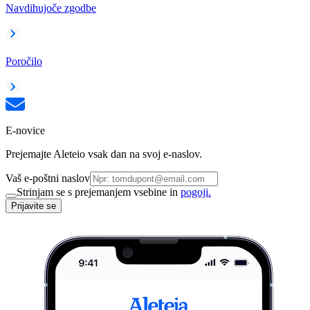
Navdihujoče zgodbe
Poročilo
E-novice
Prejemajte Aleteio vsak dan na svoj e-naslov.
Vaš e-poštni naslov
Strinjam se s prejemanjem vsebine in
pogoji.
Prijavite se