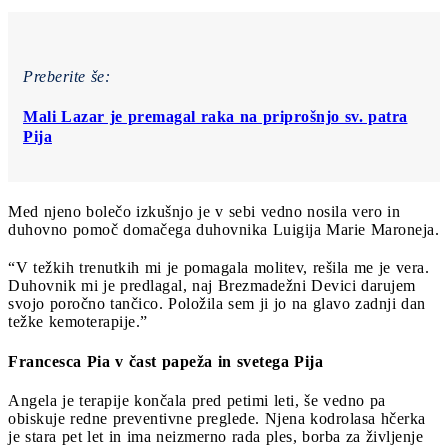
Preberite še:
Mali Lazar je premagal raka na priprošnjo sv. patra
Pija
Med njeno bolečo izkušnjo je v sebi vedno nosila vero in
duhovno pomoč domačega duhovnika Luigija Marie Maroneja.
“V težkih trenutkih mi je pomagala molitev, rešila me je vera.
Duhovnik mi je predlagal, naj Brezmadežni Devici darujem
svojo poročno tančico. Položila sem ji jo na glavo zadnji dan
težke kemoterapije.”
Francesca Pia v čast papeža in svetega Pija
Angela je terapije končala pred petimi leti, še vedno pa
obiskuje redne preventivne preglede. Njena kodrolasa hčerka
je stara pet let in ima neizmerno rada ples, borba za življenje