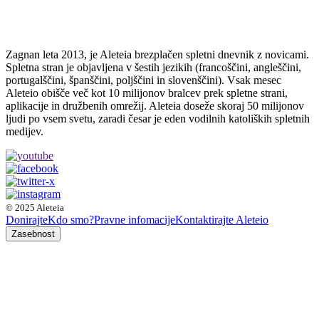
Zagnan leta 2013, je Aleteia brezplačen spletni dnevnik z novicami.
Spletna stran je objavljena v šestih jezikih (francoščini, angleščini,
portugalščini, španščini, poljščini in slovenščini). Vsak mesec
Aleteio obišče več kot 10 milijonov bralcev prek spletne strani,
aplikacije in družbenih omrežij. Aleteia doseže skoraj 50 milijonov
ljudi po vsem svetu, zaradi česar je eden vodilnih katoliških spletnih
medijev.
© 2025 Aleteia
Donirajte
Kdo smo?
Pravne infomacije
Kontaktirajte Aleteio
Zasebnost