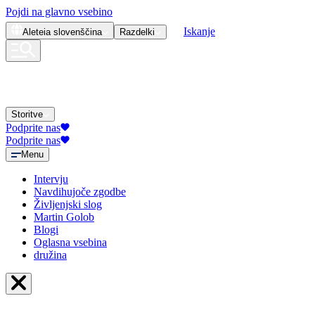
Pojdi na glavno vsebino
Iskanje
Aleteia
slovenščina
Razdelki
Storitve
Podprite nas
Podprite nas
Menu
Intervju
Navdihujoče zgodbe
Življenjski slog
Martin Golob
Blogi
Oglasna vsebina
družina