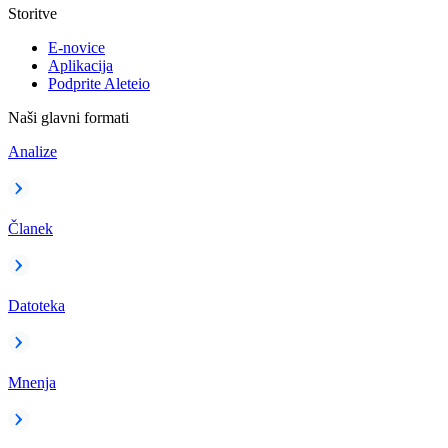
Storitve
E-novice
Aplikacija
Podprite Aleteio
Naši glavni formati
Analize
Članek
Datoteka
Mnenja