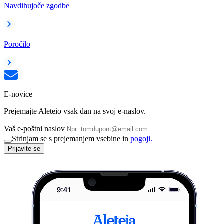
Navdihujoče zgodbe
Poročilo
E-novice
Prejemajte Aleteio vsak dan na svoj e-naslov.
Vaš e-poštni naslov
Strinjam se s prejemanjem vsebine in
pogoji.
Prijavite se