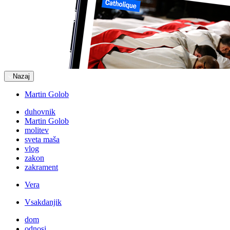
Nazaj
Martin Golob
duhovnik
Martin Golob
molitev
sveta maša
vlog
zakon
zakrament
Vera
Vsakdanjik
dom
odnosi