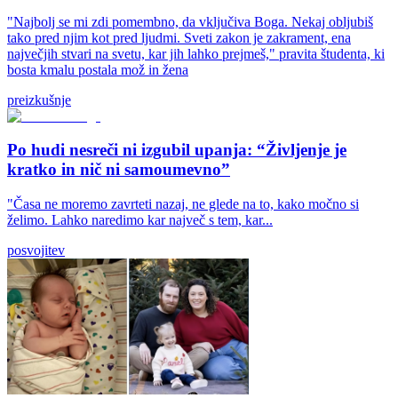
"Najbolj se mi zdi pomembno, da vključiva Boga. Nekaj obljubiš
tako pred njim kot pred ljudmi. Sveti zakon je zakrament, ena
največjih stvari na svetu, kar jih lahko prejmeš," pravita študenta, ki
bosta kmalu postala mož in žena
preizkušnje
Po hudi nesreči ni izgubil upanja: “Življenje je
kratko in nič ni samoumevno”
"Časa ne moremo zavrteti nazaj, ne glede na to, kako močno si
želimo. Lahko naredimo kar največ s tem, kar...
posvojitev