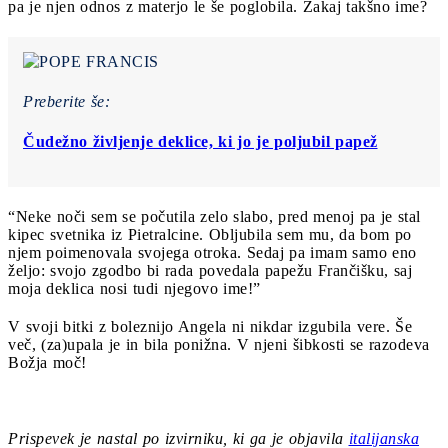
pa je njen odnos z materjo le še poglobila. Zakaj takšno ime?
Preberite še:
Čudežno življenje deklice, ki jo je poljubil papež
“Neke noči sem se počutila zelo slabo, pred menoj pa je stal
kipec svetnika iz Pietralcine. Obljubila sem mu, da bom po
njem poimenovala svojega otroka. Sedaj pa imam samo eno
željo: svojo zgodbo bi rada povedala papežu Frančišku, saj
moja deklica nosi tudi njegovo ime!”
V svoji bitki z boleznijo Angela ni nikdar izgubila vere. Še
več, (za)upala je in bila ponižna. V njeni šibkosti se razodeva
Božja moč!
Prispevek je nastal po izvirniku, ki ga je objavila
italijanska