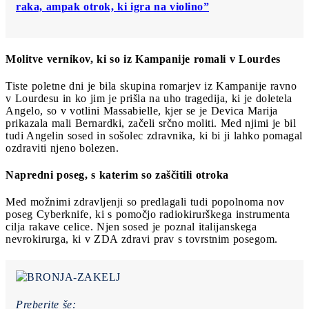
raka, ampak otrok, ki igra na violino”
Molitve vernikov, ki so iz Kampanije romali v Lourdes
Tiste poletne dni je bila skupina romarjev iz Kampanije ravno
v Lourdesu in ko jim je prišla na uho tragedija, ki je doletela
Angelo, so v votlini Massabielle, kjer se je Devica Marija
prikazala mali Bernardki, začeli srčno moliti. Med njimi je bil
tudi Angelin sosed in sošolec zdravnika, ki bi ji lahko pomagal
ozdraviti njeno bolezen.
Napredni poseg, s katerim so zaščitili otroka
Med možnimi zdravljenji so predlagali tudi popolnoma nov
poseg Cyberknife, ki s pomočjo radiokirurškega instrumenta
cilja rakave celice. Njen sosed je poznal italijanskega
nevrokirurga, ki v ZDA zdravi prav s tovrstnim posegom.
Preberite še: