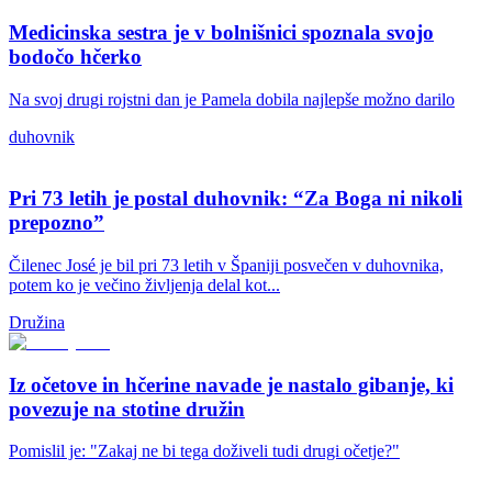
Medicinska sestra je v bolnišnici spoznala svojo
bodočo hčerko
Na svoj drugi rojstni dan je Pamela dobila najlepše možno darilo
duhovnik
Pri 73 letih je postal duhovnik: “Za Boga ni nikoli
prepozno”
Čilenec José je bil pri 73 letih v Španiji posvečen v duhovnika,
potem ko je večino življenja delal kot...
Družina
Iz očetove in hčerine navade je nastalo gibanje, ki
povezuje na stotine družin
Pomislil je: "Zakaj ne bi tega doživeli tudi drugi očetje?"