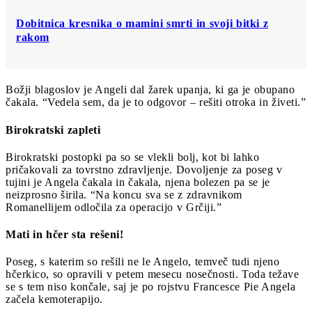
Dobitnica kresnika o mamini smrti in svoji bitki z
rakom
Božji blagoslov je Angeli dal žarek upanja, ki ga je obupano
čakala. “Vedela sem, da je to odgovor – rešiti otroka in živeti.”
Birokratski zapleti
Birokratski postopki pa so se vlekli bolj, kot bi lahko
pričakovali za tovrstno zdravljenje. Dovoljenje za poseg v
tujini je Angela čakala in čakala, njena bolezen pa se je
neizprosno širila. “Na koncu sva se z zdravnikom
Romanellijem odločila za operacijo v Grčiji.”
Mati in hčer sta rešeni!
Poseg, s katerim so rešili ne le Angelo, temveč tudi njeno
hčerkico, so opravili v petem mesecu nosečnosti. Toda težave
se s tem niso končale, saj je po rojstvu Francesce Pie Angela
začela kemoterapijo.