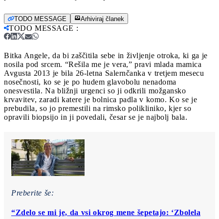
TODO MESSAGE
Arhiviraj članek
TODO MESSAGE
:
Bitka Angele, da bi zaščitila sebe in življenje otroka, ki ga je
nosila pod srcem. “Rešila me je vera,” pravi mlada mamica
Avgusta 2013 je bila 26-letna Salernčanka v tretjem mesecu
nosečnosti, ko se je po hudem glavobolu nenadoma
onesvestila. Na bližnji urgenci so ji odkrili možgansko
krvavitev, zaradi katere je bolnica padla v komo. Ko se je
prebudila, so jo premestili na rimsko polikliniko, kjer so
opravili biopsijo in ji povedali, česar se je najbolj bala.
Preberite še:
“Zdelo se mi je, da vsi okrog mene šepetajo: ‘Zbolela