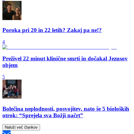
Poroka pri 20 in 22 letih? Zakaj pa ne!?
4
Preživel 22 minut klinične smrti in dočakal Jezusov
objem
5
Bolečina neplodnosti, posvojitev, nato še 5 bioloških
otrok: “Sprejela sva Božji načrt”
Naloži več člankov