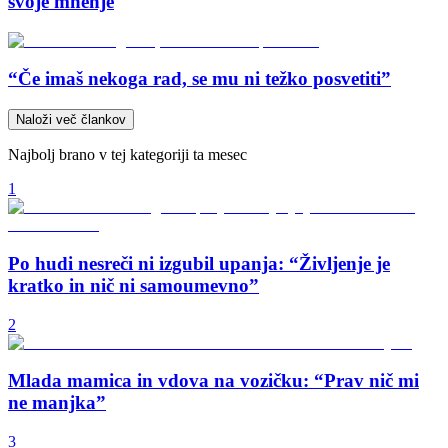
svoje mnenje
“Če imaš nekoga rad, se mu ni težko posvetiti”
Naloži več člankov
Najbolj brano v tej kategoriji ta mesec
1
Po hudi nesreči ni izgubil upanja: “Življenje je
kratko in nič ni samoumevno”
2
Mlada mamica in vdova na vozičku: “Prav nič mi
ne manjka”
3