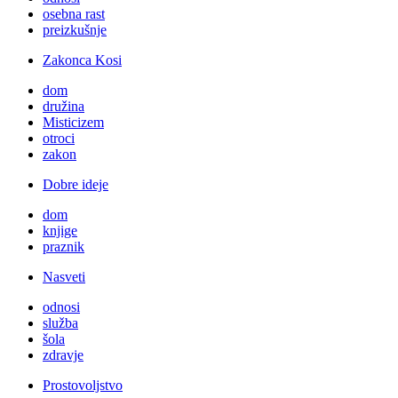
osebna rast
preizkušnje
Zakonca Kosi
dom
družina
Misticizem
otroci
zakon
Dobre ideje
dom
knjige
praznik
Nasveti
odnosi
služba
šola
zdravje
Prostovoljstvo