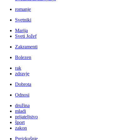
romanje
Svetniki
Marija
Sveti Jožef
Zakramenti
Bolezen
rak
zdravje
Dobrota
Odnosi
družina
mladi
prijateljstvo
šport
zakon
Preizkušnje