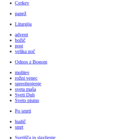
Cerkev
papež
Liturgija
advent
božič
post
velika noč
Odnos z Bogom
molitev
rožni venec
spreobrnjenje
sveta maša
Sveti Duh
Sveto pismo
Po smrti
hudič
smrt
Svetišča in slavljenje