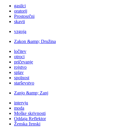
gasilci
oratorij
Prostosrčni
skavti
vzgoja
Zakon &amp; Družina
ločitev
otroci
pričevanje
rojstvo
splav
spolnost
starševstvo
Zanjo &amp; Zanj
intervju
moda
Moške skrivnosti
Oddaja Reflektor
Ženska ženski