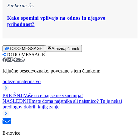
Preberite še:
Kako spomini vplivajo na odnos in njegovo
prihodnost?
TODO MESSAGE
Arhiviraj članek
TODO MESSAGE
:
Ključne besede/oznake, povezane s tem člankom:
bolezen
materinstvo
PREJŠNJI
Vaše srce naj se ne vznemirja!
NASLEDNJI
Imate doma najstnika ali najstnico? Tu je nekaj
predlogov dobrih knjig zanje
E-novice