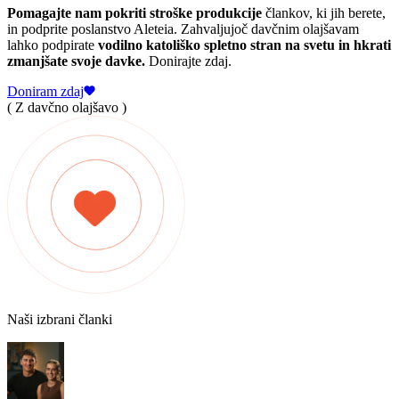
Pomagajte nam pokriti stroške produkcije
člankov, ki jih berete,
in podprite poslanstvo Aleteia. Zahvaljujoč davčnim olajšavam
lahko podpirate
vodilno katoliško spletno stran na svetu in hkrati
zmanjšate svoje davke.
Donirajte zdaj.
Doniram zdaj
( Z davčno olajšavo )
Naši izbrani članki