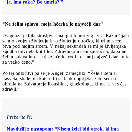
je, ima raka? Bo umrla?'”
“Ne želim splava, moja hčerka je največji dar”
Diagnoza je bila strašljiva: maligni tumor v glavi. “Razmišljala
sem o svojem življenju in o življenju otročka, ki tri mesece
biva pod mojim srcem. V nekaj sekundah se mi je življenjska
zgodba odvrtela kot film. Zdravnikom sem sporočila, da si ne
želim splava in da naj se hčerka rodi kot moj največji dar. In to
za vsako ceno.”
Po tej odločitvi pa se je Angeli zameglilo. “Želela sem si
nasveta, skale, na katero bi se lahko oprijela, zato sem se
obrnila na Salvatoreja Ronsijina, ginekologa, ki me je ves čas
zdravil.”
Preberite še:
Navdušil z nastopom: “Nisem želel biti otrok, ki ima