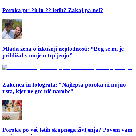
Poroka pri 20 in 22 letih? Zakaj pa ne!?
Mlada žena o izkušnji neplodnosti: “Bog se mi je
približal v mojem trpljenju”
Zakonca in fotografa: “Najlepša poroka ni nujno
tista, kjer ne gre nič narobe”
Poroka po več letih skupnega življenja? Povem vam