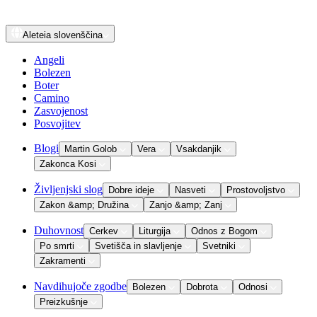
Aleteia
slovenščina
Angeli
Bolezen
Boter
Camino
Zasvojenost
Posvojitev
Blogi
Martin Golob
Vera
Vsakdanjik
Zakonca Kosi
Življenjski slog
Dobre ideje
Nasveti
Prostovoljstvo
Zakon &amp; Družina
Zanjo &amp; Zanj
Duhovnost
Cerkev
Liturgija
Odnos z Bogom
Po smrti
Svetišča in slavljenje
Svetniki
Zakramenti
Navdihujoče zgodbe
Bolezen
Dobrota
Odnosi
Preizkušnje