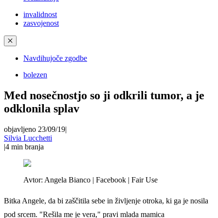
invalidnost
zasvojenost
✕
Navdihujoče zgodbe
bolezen
Med nosečnostjo so ji odkrili tumor, a je
odklonila splav
objavljeno 23/09/19
|
Silvia Lucchetti
|
4
min branja
Avtor:
Angela Bianco | Facebook | Fair Use
Bitka Angele, da bi zaščitila sebe in življenje otroka, ki ga je nosila
pod srcem. "Rešila me je vera," pravi mlada mamica