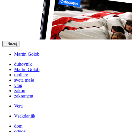
Nazaj
Martin Golob
duhovnik
Martin Golob
molitev
sveta maša
vlog
zakon
zakrament
Vera
Vsakdanjik
dom
odnosi