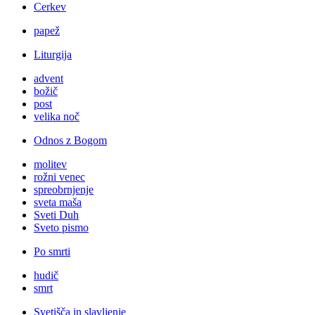
Cerkev
papež
Liturgija
advent
božič
post
velika noč
Odnos z Bogom
molitev
rožni venec
spreobrnjenje
sveta maša
Sveti Duh
Sveto pismo
Po smrti
hudič
smrt
Svetišča in slavljenje