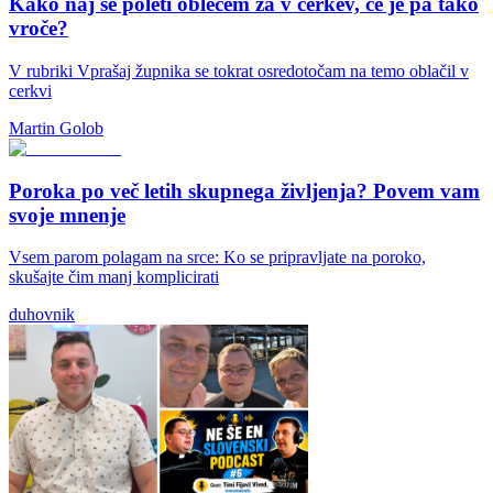
Kako naj se poleti oblečem za v cerkev, če je pa tako
vroče?
V rubriki Vprašaj župnika se tokrat osredotočam na temo oblačil v
cerkvi
Martin Golob
Poroka po več letih skupnega življenja? Povem vam
svoje mnenje
Vsem parom polagam na srce: Ko se pripravljate na poroko,
skušajte čim manj komplicirati
duhovnik