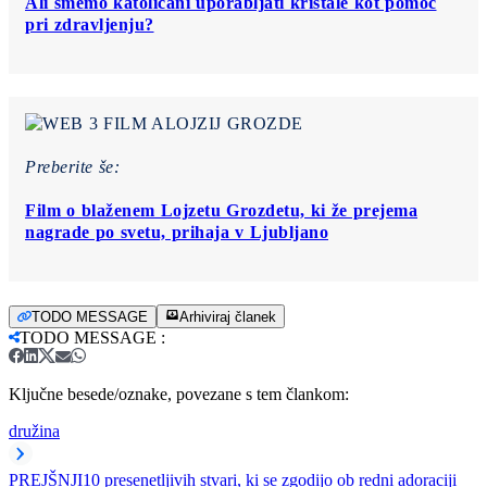
Ali smemo katoličani uporabljati kristale kot pomoč
pri zdravljenju?
Preberite še:
Film o blaženem Lojzetu Grozdetu, ki že prejema
nagrade po svetu, prihaja v Ljubljano
TODO MESSAGE
Arhiviraj članek
TODO MESSAGE
:
Ključne besede/oznake, povezane s tem člankom:
družina
PREJŠNJI
10 presenetljivih stvari, ki se zgodijo ob redni adoraciji