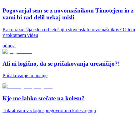
Pogovarjal sem se z novomašnikom Timotejem in z
vami bi rad delil nekaj misli
Kako razmišlja eden od letošnjih slovenskih novomašnikov? O tem
v tokratnem videu
odnosi
Ali ni logično, da se pričakovanja uresničijo?!
Pričakovanje in upanje
Kje me lahko srečate na kolesu?
Tokrat vam v vlogu spregovorim o kolesarjenju