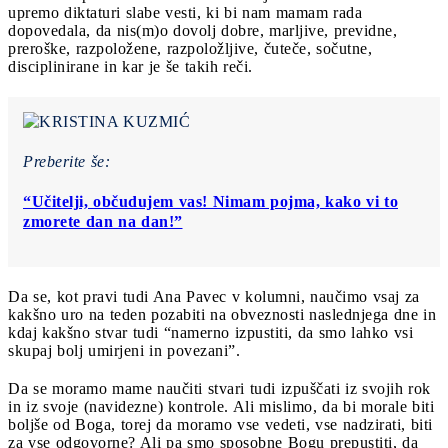
upremo diktaturi slabe vesti, ki bi nam mamam rada
dopovedala, da nis(m)o dovolj dobre, marljive, previdne,
preroške, razpoložene, razpoložljive, čuteče, sočutne,
disciplinirane in kar je še takih reči.
Preberite še:
“Učitelji, občudujem vas! Nimam pojma, kako vi to
zmorete dan na dan!”
Da se, kot pravi tudi Ana Pavec v kolumni, naučimo vsaj za
kakšno uro na teden pozabiti na obveznosti naslednjega dne in
kdaj kakšno stvar tudi “namerno izpustiti, da smo lahko vsi
skupaj bolj umirjeni in povezani”.
Da se moramo mame naučiti stvari tudi izpuščati iz svojih rok
in iz svoje (navidezne) kontrole. Ali mislimo, da bi morale biti
boljše od Boga, torej da moramo vse vedeti, vse nadzirati, biti
za vse odgovorne? Ali pa smo sposobne Bogu prepustiti, da