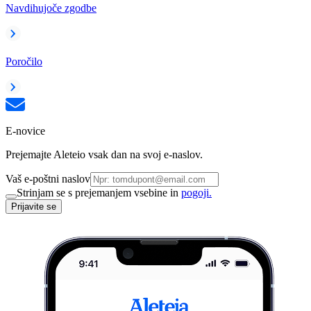
Navdihujoče zgodbe
Poročilo
E-novice
Prejemajte Aleteio vsak dan na svoj e-naslov.
Vaš e-poštni naslov
Strinjam se s prejemanjem vsebine in
pogoji.
Prijavite se