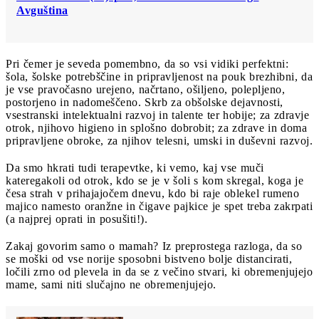
Avguština
Pri čemer je seveda pomembno, da so vsi vidiki perfektni:
šola, šolske potrebščine in pripravljenost na pouk brezhibni, da
je vse pravočasno urejeno, načrtano, ošiljeno, polepljeno,
postorjeno in nadomeščeno. Skrb za obšolske dejavnosti,
vsestranski intelektualni razvoj in talente ter hobije; za zdravje
otrok, njihovo higieno in splošno dobrobit; za zdrave in doma
pripravljene obroke, za njihov telesni, umski in duševni razvoj.
Da smo hkrati tudi terapevtke, ki vemo, kaj vse muči
kateregakoli od otrok, kdo se je v šoli s kom skregal, koga je
česa strah v prihajajočem dnevu, kdo bi raje oblekel rumeno
majico namesto oranžne in čigave pajkice je spet treba zakrpati
(a najprej oprati in posušiti!).
Zakaj govorim samo o mamah? Iz preprostega razloga, da so
se moški od vse norije sposobni bistveno bolje distancirati,
ločili zrno od plevela in da se z večino stvari, ki obremenjujejo
mame, sami niti slučajno ne obremenjujejo.