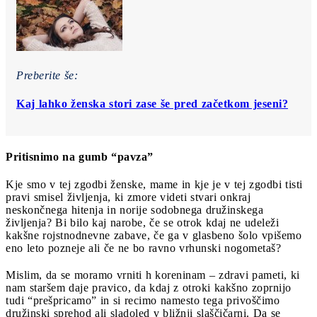
Preberite še:
Kaj lahko ženska stori zase še pred začetkom jeseni?
Pritisnimo na gumb “pavza”
Kje smo v tej zgodbi ženske, mame in kje je v tej zgodbi tisti
pravi smisel življenja, ki zmore videti stvari onkraj
neskončnega hitenja in norije sodobnega družinskega
življenja? Bi bilo kaj narobe, če se otrok kdaj ne udeleži
kakšne rojstnodnevne zabave, če ga v glasbeno šolo vpišemo
eno leto pozneje ali če ne bo ravno vrhunski nogometaš?
Mislim, da se moramo vrniti h koreninam – zdravi pameti, ki
nam staršem daje pravico, da kdaj z otroki kakšno zoprnijo
tudi “prešpricamo” in si recimo namesto tega privoščimo
družinski sprehod ali sladoled v bližnji slaščičarni. Da se