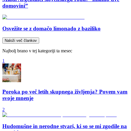
domovini”
Osvežite se z domačo limonado z baziliko
Naloži več člankov
Najbolj brano v tej kategoriji ta mesec
1
Poroka po več letih skupnega življenja? Povem vam
svoje mnenje
2
Hudomušne in nerodne stvari, ki so se mi zgodile na