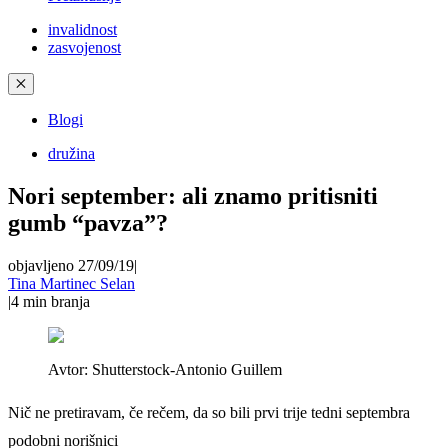
invalidnost
zasvojenost
✕
Blogi
družina
Nori september: ali znamo pritisniti
gumb “pavza”?
objavljeno 27/09/19
|
Tina Martinec Selan
|
4
min branja
Avtor:
Shutterstock-Antonio Guillem
Nič ne pretiravam, če rečem, da so bili prvi trije tedni septembra
podobni norišnici