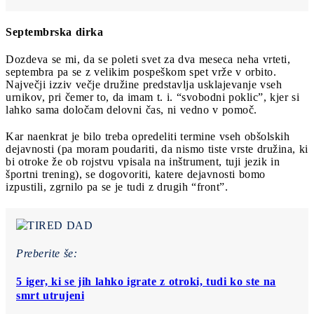
Septembrska dirka
Dozdeva se mi, da se poleti svet za dva meseca neha vrteti,
septembra pa se z velikim pospeškom spet vrže v orbito.
Največji izziv večje družine predstavlja usklajevanje vseh
urnikov, pri čemer to, da imam t. i. “svobodni poklic”, kjer si
lahko sama določam delovni čas, ni vedno v pomoč.
Kar naenkrat je bilo treba opredeliti termine vseh obšolskih
dejavnosti (pa moram poudariti, da nismo tiste vrste družina, ki
bi otroke že ob rojstvu vpisala na inštrument, tuji jezik in
športni trening), se dogovoriti, katere dejavnosti bomo
izpustili, zgrnilo pa se je tudi z drugih “front”.
Preberite še:
5 iger, ki se jih lahko igrate z otroki, tudi ko ste na
smrt utrujeni