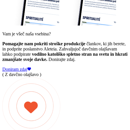
Vam je všeč naša vsebina?
Pomagajte nam pokriti stroške produkcije
člankov, ki jih berete,
in podprite poslanstvo Aleteia. Zahvaljujoč davčnim olajšavam
lahko podpirate
vodilno katoliško spletno stran na svetu in hkrati
zmanjšate svoje davke.
Donirajte zdaj.
Doniram zdaj
( Z davčno olajšavo )