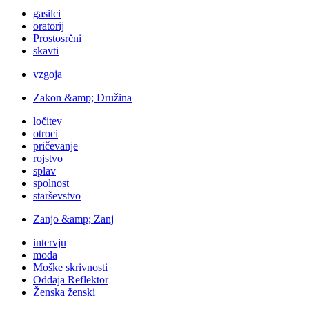
gasilci
oratorij
Prostosrčni
skavti
vzgoja
Zakon &amp; Družina
ločitev
otroci
pričevanje
rojstvo
splav
spolnost
starševstvo
Zanjo &amp; Zanj
intervju
moda
Moške skrivnosti
Oddaja Reflektor
Ženska ženski