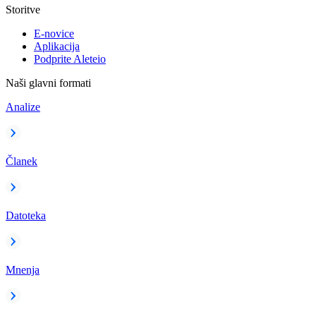
Storitve
E-novice
Aplikacija
Podprite Aleteio
Naši glavni formati
Analize
Članek
Datoteka
Mnenja