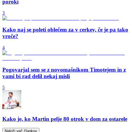
poroki
3
Kako naj se poleti oblečem za v cerkev, če je pa tako
vroče?
4
Pogovarjal sem se z novomašnikom Timotejem in z
vami bi rad delil nekaj misli
5
Kako je, ko Martin pelje 80 otrok v dom za ostarele
Naloži več člankov