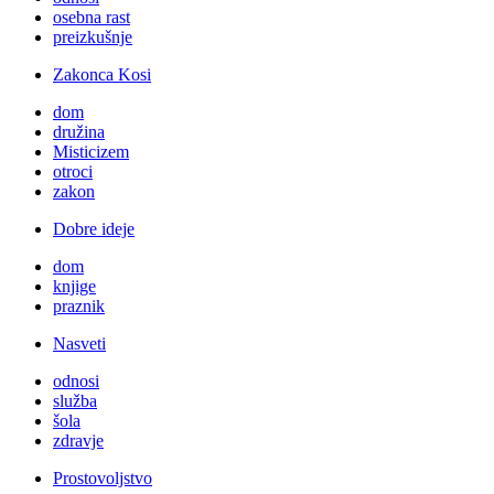
osebna rast
preizkušnje
Zakonca Kosi
dom
družina
Misticizem
otroci
zakon
Dobre ideje
dom
knjige
praznik
Nasveti
odnosi
služba
šola
zdravje
Prostovoljstvo