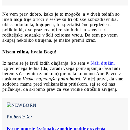
Ne vem prav dobro, kako je to mogoče, a v dveh tednih so
imeli moji trije otroci v seštevku tri obiske zobozdravnika,
obisk ortodonta, logopeda, tri specialistične preglede na
polikliniki, dve praznovanji rojstnih dni in seveda tri
roditeljske sestanke v šoli oziroma vrtcu. Da sem po vsem
skupaj nekoliko utrujena, je malce premil izraz.
Nisem edina, hvala Bogu!
Iz mene se je izvil izdih olajšanja, ko sem v
Naši družini
izpred enega tedna (da, zaradi vsega pomanjkanja časa tudi
berem s časovnim zamikom) prebrala kolumno Ane Pavec z
naslovom
Vsaka najmanjša podrobnost
. V njej pravi, da smo
sodobne mame pred velikanskim pritiskom, saj se od nas
pričakuje, da skrbimo prav za vse vidike otroških življenj.
Preberite še:
Ko ne morete (za)spati, zmolite molitev svetega