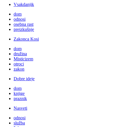
Vsakdanjik
dom
odnosi
osebna rast
preizkušnje
Zakonca Kosi
dom
družina
Misticizem
otroci
zakon
Dobre ideje
dom
knjige
praznik
Nasveti
odnosi
služba