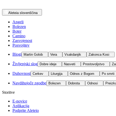
Aleteia
slovenščina
Angeli
Bolezen
Boter
Camino
Zasvojenost
Posvojitev
Blogi
Martin Golob
Vera
Vsakdanjik
Zakonca Kosi
Življenjski slog
Dobre ideje
Nasveti
Prostovoljstvo
Za
Duhovnost
Cerkev
Liturgija
Odnos z Bogom
Po smrti
Navdihujoče zgodbe
Bolezen
Dobrota
Odnosi
Preizk
Storitve
E-novice
Aplikacija
Podprite Aleteio