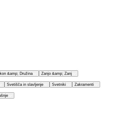
kon &amp; Družina
Zanjo &amp; Zanj
Svetišča in slavljenje
Svetniki
Zakramenti
ušnje