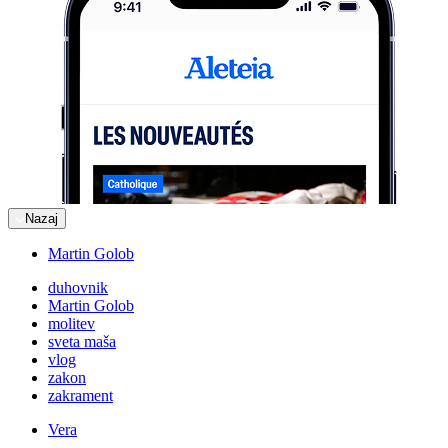
Nazaj
Martin Golob
duhovnik
Martin Golob
molitev
sveta maša
vlog
zakon
zakrament
Vera