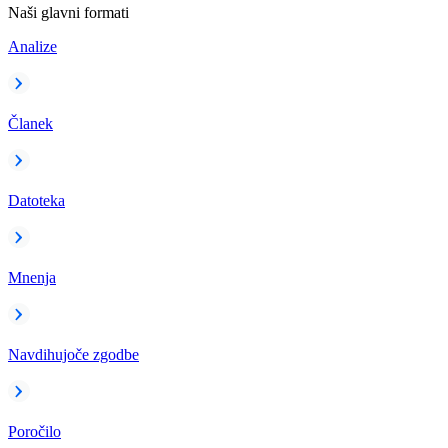
Naši glavni formati
Analize
Članek
Datoteka
Mnenja
Navdihujoče zgodbe
Poročilo