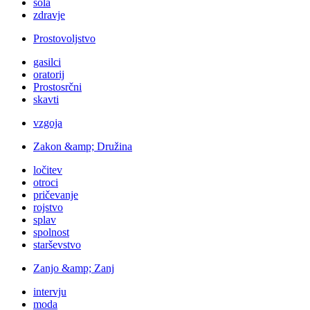
šola
zdravje
Prostovoljstvo
gasilci
oratorij
Prostosrčni
skavti
vzgoja
Zakon &amp; Družina
ločitev
otroci
pričevanje
rojstvo
splav
spolnost
starševstvo
Zanjo &amp; Zanj
intervju
moda