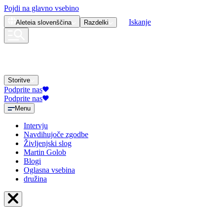
Pojdi na glavno vsebino
Iskanje
Aleteia
slovenščina
Razdelki
Storitve
Podprite nas
Podprite nas
Menu
Intervju
Navdihujoče zgodbe
Življenjski slog
Martin Golob
Blogi
Oglasna vsebina
družina