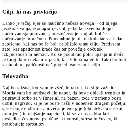
Cilji, ki nas privlačijo
Lahko je tečaj, kjer se naučimo nečesa novega – od tujega
jezika, šivanja, ikonografije. Cilj je lahko izvedba dolgo
načrtovanega potovanja, uresničevanje sanj ali boljše
načrtovanje proračuna. Pomembno je, da na koledar vsak dan
zapišemo, kaj nas bo še bolj približalo temu cilju. Predvsem
zato, ker apatičnost krade čas ter povečuje občutek
izključenosti in nemoči. Ko se počutimo polni upanja in moči,
je torej dobro nekam zapisati, kaj želimo narediti. Tako bo tudi
v obdobju apatičnosti naš pogled usmerjen k cilju.
Telovadba
Naj bo takšna, kot vam je všeč, in takrat, ko si jo zaželite.
Morda vam bo predstavljalo napor, da boste oblekli trenirko in
pripravili torbo za v fitnes ali na bazen, toda v zameno boste
dobili nagrado, ki je ne boste našli v nobenem drugem početju:
sproščanje endorfina, povečanje energije (občutek, da ste kot
prerojeni) in olajšanje napetosti, ki se v nas nabira kot
posledica čezmerne psihične aktivnosti, stresa in čustev, ki
potrebujejo sprostitev.