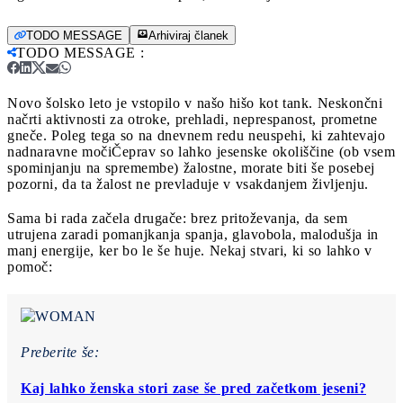
TODO MESSAGE
Arhiviraj članek
TODO MESSAGE
:
Novo šolsko leto je vstopilo v našo hišo kot tank. Neskončni
načrti aktivnosti za otroke, prehladi, neprespanost, prometne
gneče. Poleg tega so na dnevnem redu neuspehi, ki zahtevajo
nadnaravne moči
Čeprav so lahko jesenske okoliščine (ob vsem
spominjanju na spremembe) žalostne, morate biti še posebej
pozorni, da ta žalost ne prevladuje v vsakdanjem življenju.
Sama bi rada začela drugače: brez pritoževanja, da sem
utrujena zaradi pomanjkanja spanja, glavobola, malodušja in
manj energije, ker bo le še huje. Nekaj stvari, ki so lahko v
pomoč:
Preberite še:
Kaj lahko ženska stori zase še pred začetkom jeseni?