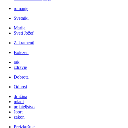
romanje
Svetniki
Marija
Sveti Jožef
Zakramenti
Bolezen
rak
zdravje
Dobrota
Odnosi
družina
mladi
prijateljstvo
šport
zakon
Preizkušnje