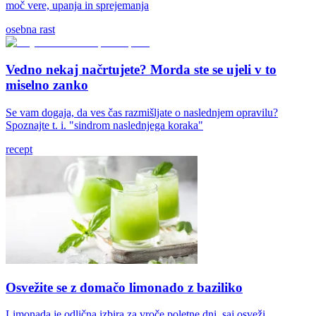
moč vere, upanja in sprejemanja
osebna rast
Vedno nekaj načrtujete? Morda ste se ujeli v to
miselno zanko
Se vam dogaja, da ves čas razmišljate o naslednjem opravilu?
Spoznajte t. i. "sindrom naslednjega koraka"
recept
Osvežite se z domačo limonado z baziliko
Limonada je odlična izbira za vroče poletne dni, saj osveži,