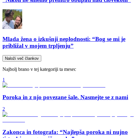
Mlada žena o izkušnji neplodnosti: “Bog se mi je
približal v mojem trpljenju”
Naloži več člankov
Najbolj brano v tej kategoriji ta mesec
1
Poroka in z njo povezane šale. Nasmejte se z nami
2
Zakonca in fotografa: “Najlepša poroka ni nujno