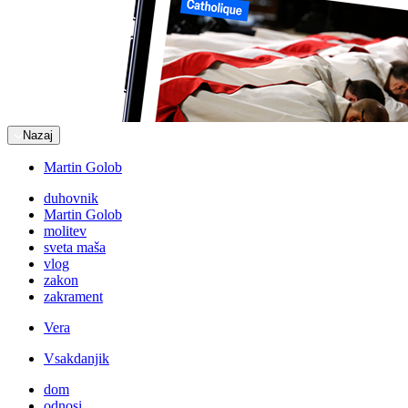
Nazaj
Martin Golob
duhovnik
Martin Golob
molitev
sveta maša
vlog
zakon
zakrament
Vera
Vsakdanjik
dom
odnosi