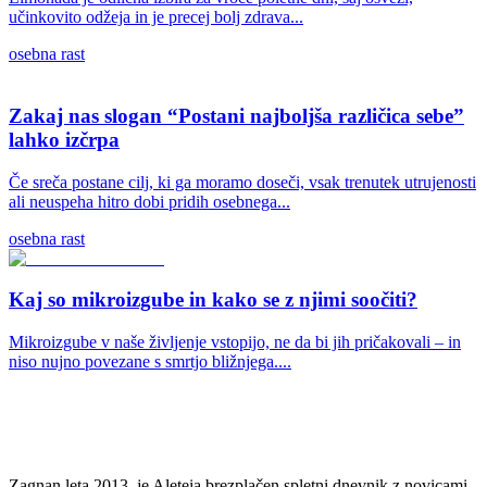
učinkovito odžeja in je precej bolj zdrava...
osebna rast
Zakaj nas slogan “Postani najboljša različica sebe”
lahko izčrpa
Če sreča postane cilj, ki ga moramo doseči, vsak trenutek utrujenosti
ali neuspeha hitro dobi pridih osebnega...
osebna rast
Kaj so mikroizgube in kako se z njimi soočiti?
Mikroizgube v naše življenje vstopijo, ne da bi jih pričakovali – in
niso nujno povezane s smrtjo bližnjega....
Zagnan leta 2013, je Aleteia brezplačen spletni dnevnik z novicami.