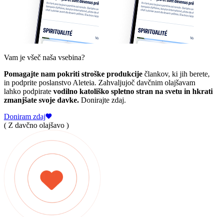
Vam je všeč naša vsebina?
Pomagajte nam pokriti stroške produkcije
člankov, ki jih berete,
in podprite poslanstvo Aleteia. Zahvaljujoč davčnim olajšavam
lahko podpirate
vodilno katoliško spletno stran na svetu in hkrati
zmanjšate svoje davke.
Donirajte zdaj.
Doniram zdaj
( Z davčno olajšavo )