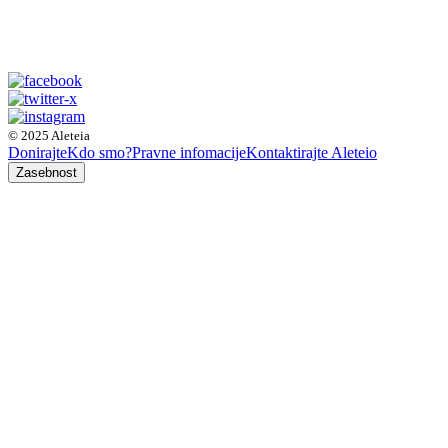
© 2025 Aleteia
Donirajte
Kdo smo?
Pravne infomacije
Kontaktirajte Aleteio
Zasebnost