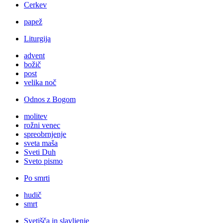
Cerkev
papež
Liturgija
advent
božič
post
velika noč
Odnos z Bogom
molitev
rožni venec
spreobrnjenje
sveta maša
Sveti Duh
Sveto pismo
Po smrti
hudič
smrt
Svetišča in slavljenje