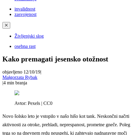
invalidnost
zasvojenost
✕
Življenjski slog
osebna rast
Kako premagati jesensko otožnost
objavljeno 12/10/19
|
Małgorzata Rybak
|
4
min branja
Avtor:
Pexels | CC0
Novo šolsko leto je vstopilo v našo hišo kot tank. Neskončni načrti
aktivnosti za otroke, prehladi, neprespanost, prometne gneče. Poleg
tega so na dnevnem redu neuspehi, ki zahtevajo nadnaravne moči