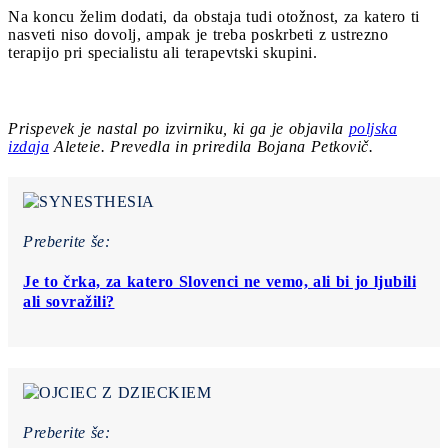
Na koncu želim dodati, da obstaja tudi otožnost, za katero ti
nasveti niso dovolj, ampak je treba poskrbeti z ustrezno
terapijo pri specialistu ali terapevtski skupini.
Prispevek je nastal po izvirniku, ki ga je objavila
poljska
izdaja
Aleteie. Prevedla in priredila Bojana Petkovič.
Preberite še:
Je to črka, za katero Slovenci ne vemo, ali bi jo ljubili
ali sovražili?
Preberite še: