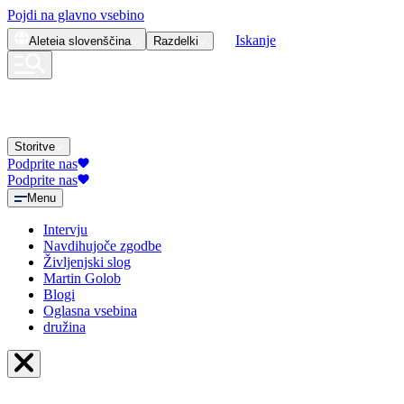
Pojdi na glavno vsebino
Iskanje
Aleteia
slovenščina
Razdelki
Storitve
Podprite nas
Podprite nas
Menu
Intervju
Navdihujoče zgodbe
Življenjski slog
Martin Golob
Blogi
Oglasna vsebina
družina