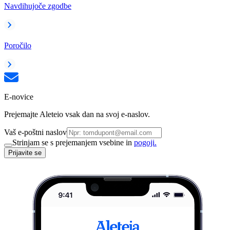
Navdihujoče zgodbe
Poročilo
E-novice
Prejemajte Aleteio vsak dan na svoj e-naslov.
Vaš e-poštni naslov
Strinjam se s prejemanjem vsebine in
pogoji.
Prijavite se