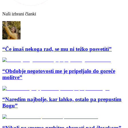
Naši izbrani članki
“Če imaš nekoga rad, se mu ni težko posvetiti”
“Obdobje negotovosti me je pripeljalo do goreče
molitve”
“Naredim najbolje, kar lahko, ostalo pa prepustim
Bogu”
“Nikoli ne smemo prehitro obupati nad človekom”