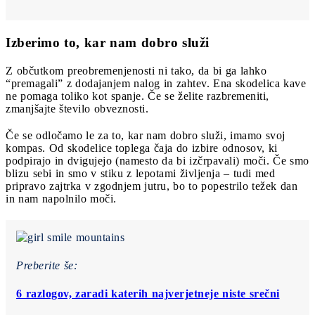
Izberimo to, kar nam dobro služi
Z občutkom preobremenjenosti ni tako, da bi ga lahko
“premagali” z dodajanjem nalog in zahtev. Ena skodelica kave
ne pomaga toliko kot spanje. Če se želite razbremeniti,
zmanjšajte število obveznosti.
Če se odločamo le za to, kar nam dobro služi, imamo svoj
kompas. Od skodelice toplega čaja do izbire odnosov, ki
podpirajo in dvigujejo (namesto da bi izčrpavali) moči. Če smo
blizu sebi in smo v stiku z lepotami življenja – tudi med
pripravo zajtrka v zgodnjem jutru, bo to popestrilo težek dan
in nam napolnilo moči.
Preberite še:
6 razlogov, zaradi katerih najverjetneje niste srečni