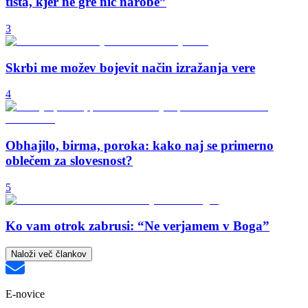
tista, kjer ne gre nič narobe”
3
Skrbi me možev bojevit način izražanja vere
4
Obhajilo, birma, poroka: kako naj se primerno
oblečem za slovesnost?
5
Ko vam otrok zabrusi: “Ne verjamem v Boga”
Naloži več člankov
E-novice