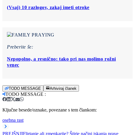
(Vsaj) 10 razlogov, zakaj imeti otroke
Preberite še:
Nepopolno, a resnično: tako pri nas molimo rožni
venec
TODO MESSAGE
Arhiviraj članek
TODO MESSAGE
:
Ključne besede/oznake, povezane s tem člankom:
osebna rast
PREJŠNJI
Flirtanje ali zmenkarije? Štirje načini iskanja prave