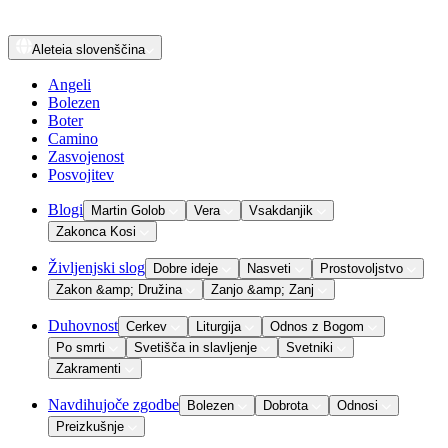
Aleteia
slovenščina
Angeli
Bolezen
Boter
Camino
Zasvojenost
Posvojitev
Blogi
Martin Golob
Vera
Vsakdanjik
Zakonca Kosi
Življenjski slog
Dobre ideje
Nasveti
Prostovoljstvo
Zakon &amp; Družina
Zanjo &amp; Zanj
Duhovnost
Cerkev
Liturgija
Odnos z Bogom
Po smrti
Svetišča in slavljenje
Svetniki
Zakramenti
Navdihujoče zgodbe
Bolezen
Dobrota
Odnosi
Preizkušnje