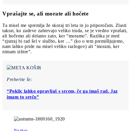
Vprašajte se, ali morate ali hočete
Ta misel me spremlja že skoraj tri leta in jo priporočam. Zlasti
takrat, ko zadeve zahtevajo veliko truda, se je vredno vprašati,
ali hočemo ali delamo zato, ker “moramo”. Razlika je med
“zjutraj bi rad šel v službo, ker …” (ko o tem premišljujemo,
nam lahko pride na misel veliko razlogov) ali “moram, ker
nimam izbire”.
Preberite še:
“Poklic lahko opravljaš s srcem, če ga imaš rad. Jaz
imam to srečo”
Pixabay