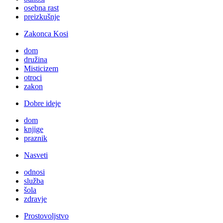
osebna rast
preizkušnje
Zakonca Kosi
dom
družina
Misticizem
otroci
zakon
Dobre ideje
dom
knjige
praznik
Nasveti
odnosi
služba
šola
zdravje
Prostovoljstvo