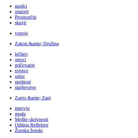
gasilci
oratorij
Prostosrčni
skavti
vzgoja
Zakon &amp; Družina
ločitev
otroci
pričevanje
rojstvo
splav
spolnost
starševstvo
Zanjo &amp; Zanj
intervju
moda
Moške skrivnosti
Oddaja Reflektor
Ženska ženski