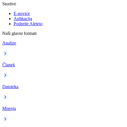
Storitve
E-novice
Aplikacija
Podprite Aleteio
Naši glavni formati
Analize
Članek
Datoteka
Mnenja