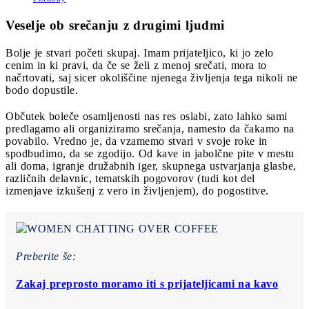
Veselje ob srečanju z drugimi ljudmi
Bolje je stvari početi skupaj. Imam prijateljico, ki jo zelo
cenim in ki pravi, da če se želi z menoj srečati, mora to
načrtovati, saj sicer okoliščine njenega življenja tega nikoli ne
bodo dopustile.
Občutek boleče osamljenosti nas res oslabi, zato lahko sami
predlagamo ali organiziramo srečanja, namesto da čakamo na
povabilo. Vredno je, da vzamemo stvari v svoje roke in
spodbudimo, da se zgodijo. Od kave in jabolčne pite v mestu
ali doma, igranje družabnih iger, skupnega ustvarjanja glasbe,
različnih delavnic, tematskih pogovorov (tudi kot del
izmenjave izkušenj z vero in življenjem), do pogostitve.
Preberite še:
Zakaj preprosto moramo iti s prijateljicami na kavo