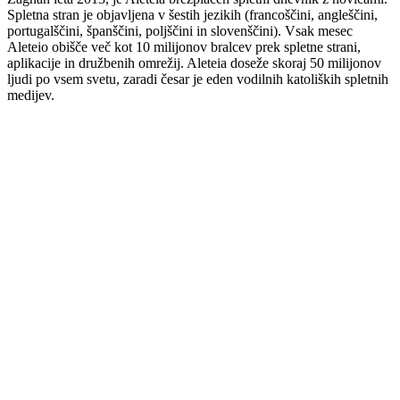
Spletna stran je objavljena v šestih jezikih (francoščini, angleščini,
portugalščini, španščini, poljščini in slovenščini). Vsak mesec
Aleteio obišče več kot 10 milijonov bralcev prek spletne strani,
aplikacije in družbenih omrežij. Aleteia doseže skoraj 50 milijonov
ljudi po vsem svetu, zaradi česar je eden vodilnih katoliških spletnih
medijev.