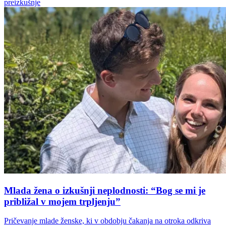
preizkušnje
Mlada žena o izkušnji neplodnosti: “Bog se mi je
približal v mojem trpljenju”
Pričevanje mlade ženske, ki v obdobju čakanja na otroka odkriva