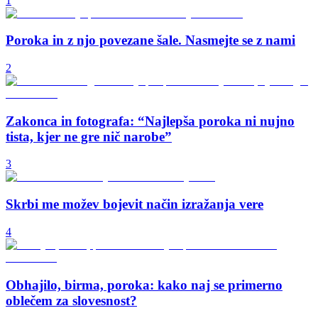
1
Poroka in z njo povezane šale. Nasmejte se z nami
2
Zakonca in fotografa: “Najlepša poroka ni nujno
tista, kjer ne gre nič narobe”
3
Skrbi me možev bojevit način izražanja vere
4
Obhajilo, birma, poroka: kako naj se primerno
oblečem za slovesnost?