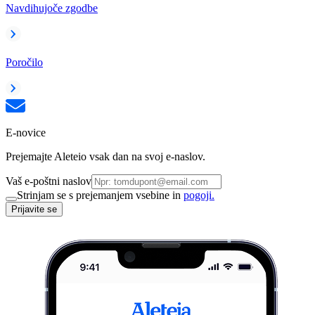
Navdihujoče zgodbe
Poročilo
E-novice
Prejemajte Aleteio vsak dan na svoj e-naslov.
Vaš e-poštni naslov
Strinjam se s prejemanjem vsebine in
pogoji.
Prijavite se