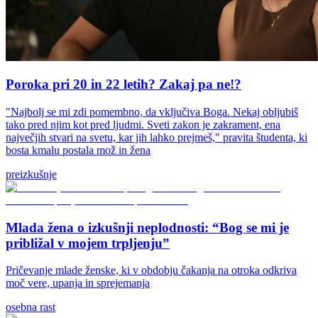
Poroka pri 20 in 22 letih? Zakaj pa ne!?
"Najbolj se mi zdi pomembno, da vključiva Boga. Nekaj obljubiš
tako pred njim kot pred ljudmi. Sveti zakon je zakrament, ena
največjih stvari na svetu, kar jih lahko prejmeš," pravita študenta, ki
bosta kmalu postala mož in žena
preizkušnje
Mlada žena o izkušnji neplodnosti: “Bog se mi je
približal v mojem trpljenju”
Pričevanje mlade ženske, ki v obdobju čakanja na otroka odkriva
moč vere, upanja in sprejemanja
osebna rast