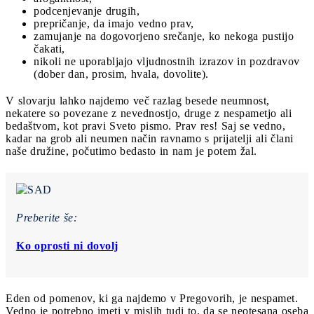
podcenjevanje drugih,
prepričanje, da imajo vedno prav,
zamujanje na dogovorjeno srečanje, ko nekoga pustijo
čakati,
nikoli ne uporabljajo vljudnostnih izrazov in pozdravov
(dober dan, prosim, hvala, dovolite).
V slovarju lahko najdemo več razlag besede neumnost,
nekatere so povezane z nevednostjo, druge z nespametjo ali
bedaštvom, kot pravi Sveto pismo. Prav res! Saj se vedno,
kadar na grob ali neumen način ravnamo s prijatelji ali člani
naše družine, počutimo bedasto in nam je potem žal.
Preberite še:
Ko oprosti ni dovolj
Eden od pomenov, ki ga najdemo v Pregovorih, je nespamet.
Vedno je potrebno imeti v mislih tudi to, da se neotesana oseba