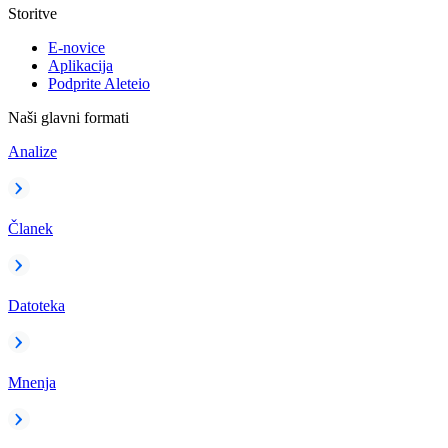
Storitve
E-novice
Aplikacija
Podprite Aleteio
Naši glavni formati
Analize
Članek
Datoteka
Mnenja