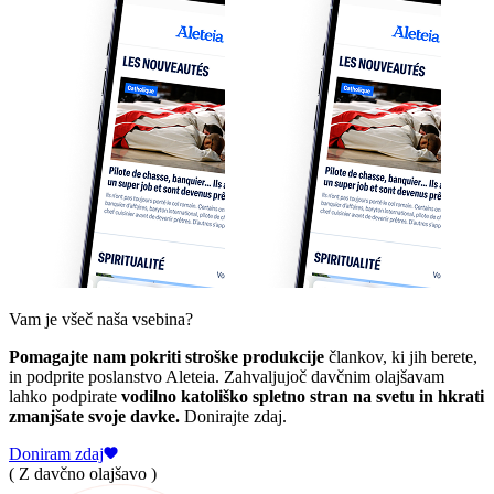
Vam je všeč naša vsebina?
Pomagajte nam pokriti stroške produkcije
člankov, ki jih berete,
in podprite poslanstvo Aleteia. Zahvaljujoč davčnim olajšavam
lahko podpirate
vodilno katoliško spletno stran na svetu in hkrati
zmanjšate svoje davke.
Donirajte zdaj.
Doniram zdaj
( Z davčno olajšavo )