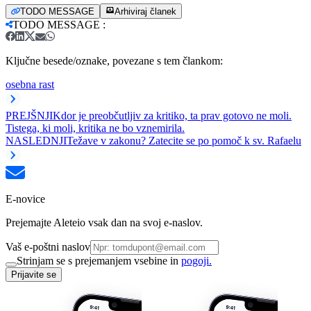
TODO MESSAGE
Arhiviraj članek
TODO MESSAGE
:
Ključne besede/oznake, povezane s tem člankom:
osebna rast
PREJŠNJI
Kdor je preobčutljiv za kritiko, ta prav gotovo ne moli.
Tistega, ki moli, kritika ne bo vznemirila.
NASLEDNJI
Težave v zakonu? Zatecite se po pomoč k sv. Rafaelu
E-novice
Prejemajte Aleteio vsak dan na svoj e-naslov.
Vaš e-poštni naslov
Strinjam se s prejemanjem vsebine in
pogoji.
Prijavite se