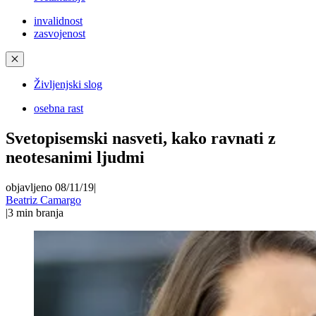
invalidnost
zasvojenost
✕
Življenjski slog
osebna rast
Svetopisemski nasveti, kako ravnati z
neotesanimi ljudmi
objavljeno 08/11/19
|
Beatriz Camargo
|
3
min branja