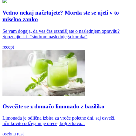
Vedno nekaj načrtujete? Morda ste se ujeli v to
miselno zanko
Se vam dogaja, da ves čas razmišljate o naslednjem opravilu?
Spoznajte t. i. "sindrom naslednjega koraka"
recept
Osvežite se z domačo limonado z baziliko
Limonada je odlična izbira za vroče poletne dni, saj osveži,
učinkovito odžeja in je precej bolj zdrava...
osebna rast