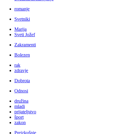
romanje
Svetniki
Marija
Sveti Jožef
Zakramenti
Bolezen
rak
zdravje
Dobrota
Odnosi
družina
mladi
prijateljstvo
šport
zakon
Preizkušnje