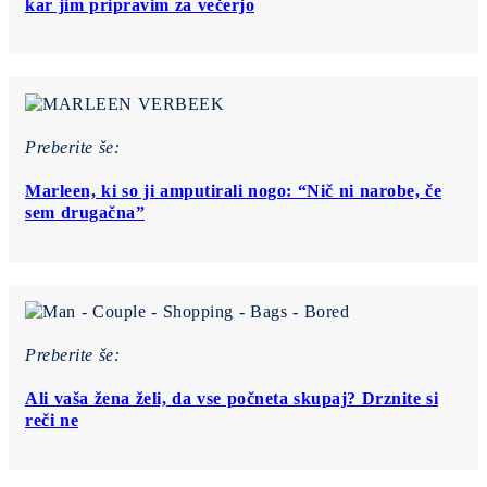
kar jim pripravim za večerjo
Preberite še:
Marleen, ki so ji amputirali nogo: “Nič ni narobe, če
sem drugačna”
Preberite še:
Ali vaša žena želi, da vse počneta skupaj? Drznite si
reči ne