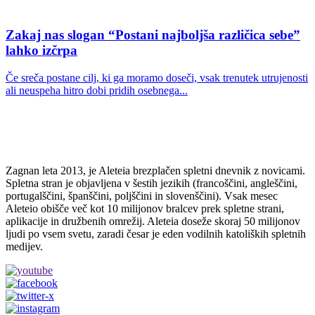
Zakaj nas slogan “Postani najboljša različica sebe”
lahko izčrpa
Če sreča postane cilj, ki ga moramo doseči, vsak trenutek utrujenosti
ali neuspeha hitro dobi pridih osebnega...
Zagnan leta 2013, je Aleteia brezplačen spletni dnevnik z novicami.
Spletna stran je objavljena v šestih jezikih (francoščini, angleščini,
portugalščini, španščini, poljščini in slovenščini). Vsak mesec
Aleteio obišče več kot 10 milijonov bralcev prek spletne strani,
aplikacije in družbenih omrežij. Aleteia doseže skoraj 50 milijonov
ljudi po vsem svetu, zaradi česar je eden vodilnih katoliških spletnih
medijev.