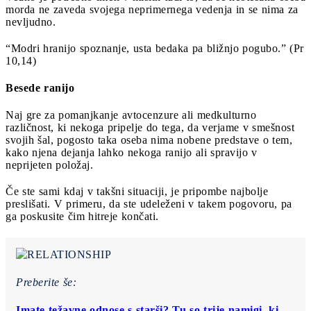
morda ne zaveda svojega neprimernega vedenja in se nima za
nevljudno.
“Modri hranijo spoznanje, usta bedaka pa bližnjo pogubo.” (Pr
10,14)
Besede ranijo
Naj gre za pomanjkanje avtocenzure ali medkulturno
različnost, ki nekoga pripelje do tega, da verjame v smešnost
svojih šal, pogosto taka oseba nima nobene predstave o tem,
kako njena dejanja lahko nekoga ranijo ali spravijo v
neprijeten položaj.
Če ste sami kdaj v takšni situaciji, je pripombe najbolje
preslišati. V primeru, da ste udeleženi v takem pogovoru, pa
ga poskusite čim hitreje končati.
Preberite še:
Imate težavne odnose s starši? Tu so trije namigi, ki