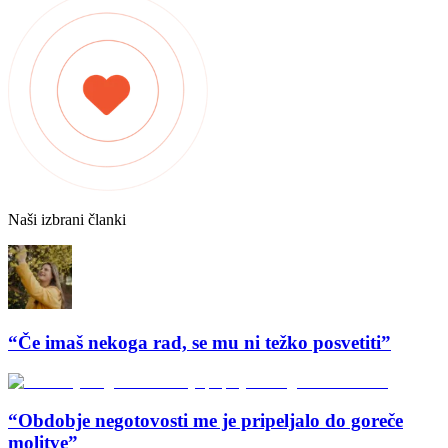
Naši izbrani članki
“Če imaš nekoga rad, se mu ni težko posvetiti”
“Obdobje negotovosti me je pripeljalo do goreče
molitve”