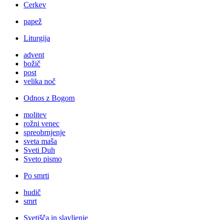
Cerkev
papež
Liturgija
advent
božič
post
velika noč
Odnos z Bogom
molitev
rožni venec
spreobrnjenje
sveta maša
Sveti Duh
Sveto pismo
Po smrti
hudič
smrt
Svetišča in slavljenje