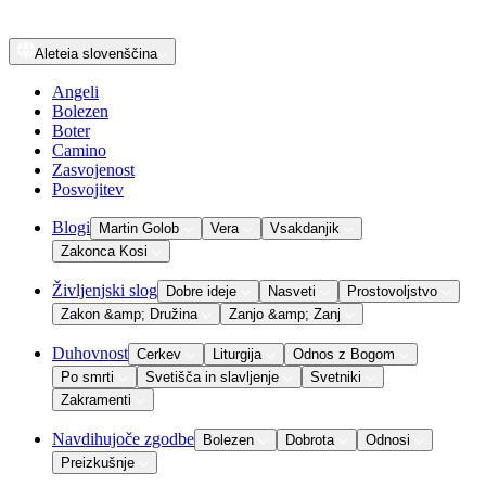
Aleteia
slovenščina
Angeli
Bolezen
Boter
Camino
Zasvojenost
Posvojitev
Blogi
Martin Golob
Vera
Vsakdanjik
Zakonca Kosi
Življenjski slog
Dobre ideje
Nasveti
Prostovoljstvo
Zakon &amp; Družina
Zanjo &amp; Zanj
Duhovnost
Cerkev
Liturgija
Odnos z Bogom
Po smrti
Svetišča in slavljenje
Svetniki
Zakramenti
Navdihujoče zgodbe
Bolezen
Dobrota
Odnosi
Preizkušnje