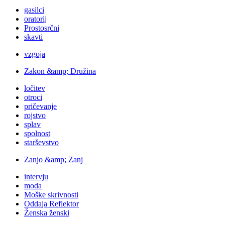
gasilci
oratorij
Prostosrčni
skavti
vzgoja
Zakon &amp; Družina
ločitev
otroci
pričevanje
rojstvo
splav
spolnost
starševstvo
Zanjo &amp; Zanj
intervju
moda
Moške skrivnosti
Oddaja Reflektor
Ženska ženski