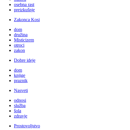
osebna rast
preizkušnje
Zakonca Kosi
dom
družina
Misticizem
otroci
zakon
Dobre ideje
dom
knjige
praznik
Nasveti
odnosi
služba
šola
zdravje
Prostovoljstvo