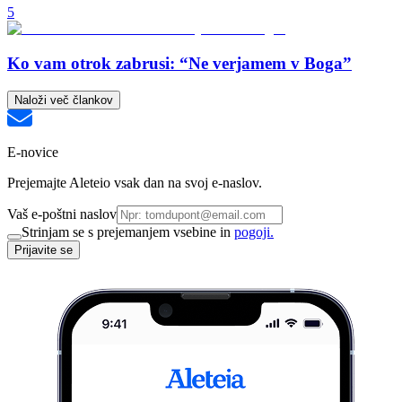
5
Ko vam otrok zabrusi: “Ne verjamem v Boga”
Naloži več člankov
E-novice
Prejemajte Aleteio vsak dan na svoj e-naslov.
Vaš e-poštni naslov
Strinjam se s prejemanjem vsebine in
pogoji.
Prijavite se