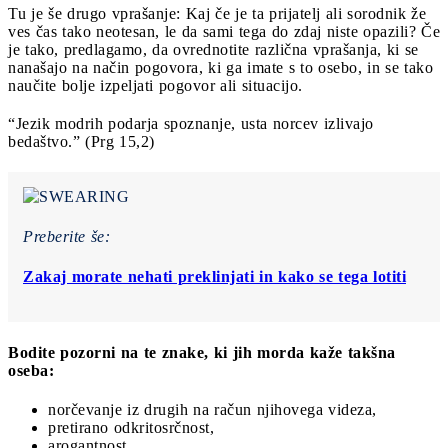
Tu je še drugo vprašanje: Kaj če je ta prijatelj ali sorodnik že
ves čas tako neotesan, le da sami tega do zdaj niste opazili? Če
je tako, predlagamo, da ovrednotite različna vprašanja, ki se
nanašajo na način pogovora, ki ga imate s to osebo, in se tako
naučite bolje izpeljati pogovor ali situacijo.
“Jezik modrih podarja spoznanje, usta norcev izlivajo
bedaštvo.” (Prg 15,2)
Preberite še:
Zakaj morate nehati preklinjati in kako se tega lotiti
Bodite pozorni na te znake, ki jih morda kaže takšna
oseba:
norčevanje iz drugih na račun njihovega videza,
pretirano odkritosrčnost,
arogantnost,