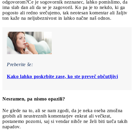
odgovorom?
Če je sogovornik neznanec, lahko pomislimo, da
ima slab dan ali da se je zagovoril. Ko pa je to nekdo, ki ga
pogosto ali redno srečujemo, tak neotesan komentar ali žaljiv
ton kaže na neljubeznivost in lahko načne naš odnos.
Preberite še:
Kako lahko poskrbite zase, ko ste preveč občutljivi
Nesramen, pa nismo opazili?
Ne glede na to, ali se nam zgodi, da je neka oseba zmožna
grobih ali neustreznih komentarjev enkrat ali večkrat,
postanemo pozorni, saj si vendar nihče ne želi biti tarča takih
napadov.