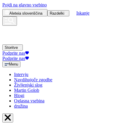
Pojdi na glavno vsebino
Iskanje
Aleteia
slovenščina
Razdelki
Storitve
Podprite nas
Podprite nas
Menu
Intervju
Navdihujoče zgodbe
Življenjski slog
Martin Golob
Blogi
Oglasna vsebina
družina