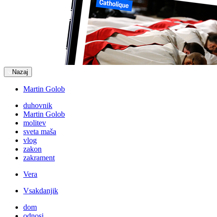
Nazaj
Martin Golob
duhovnik
Martin Golob
molitev
sveta maša
vlog
zakon
zakrament
Vera
Vsakdanjik
dom
odnosi