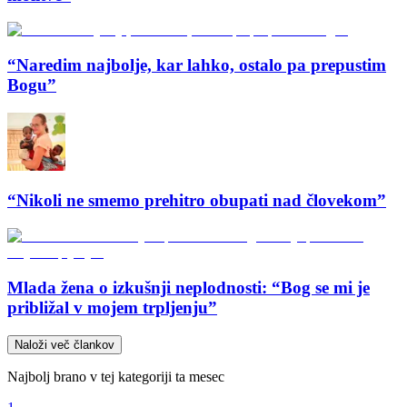
“Naredim najbolje, kar lahko, ostalo pa prepustim
Bogu”
“Nikoli ne smemo prehitro obupati nad človekom”
Mlada žena o izkušnji neplodnosti: “Bog se mi je
približal v mojem trpljenju”
Naloži več člankov
Najbolj brano v tej kategoriji ta mesec