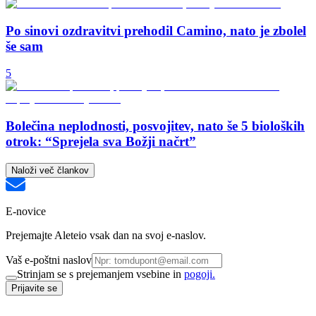
Po sinovi ozdravitvi prehodil Camino, nato je zbolel
še sam
5
Bolečina neplodnosti, posvojitev, nato še 5 bioloških
otrok: “Sprejela sva Božji načrt”
Naloži več člankov
E-novice
Prejemajte Aleteio vsak dan na svoj e-naslov.
Vaš e-poštni naslov
Strinjam se s prejemanjem vsebine in
pogoji.
Prijavite se