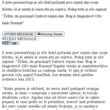
S torto presenečenja je oče želel počastiti prvi rojstni dan svoje
hčerke, ki je umrla le osem dni po rojstvu. Poleg torte je oče zapisal:
"Želim, da praznuješ čudovit rojstni dan. Bog te blagoslovi! Oče
male Hannah"
TODO MESSAGE
Arhiviraj članek
TODO MESSAGE
:
S torto presenečenja je oče želel počastiti prvi rojstni dan svoje
hčerke, ki je umrla le osem dni po rojstvu. Poleg torte je oče
zapisal: “Želim, da praznuješ čudovit rojstni dan. Bog te
blagoslovi! Oče male Hannah”
Izguba otroka je nepredstavljiva
in strašljiva bolečina za vsakega starša. O njej je večkrat
govoril celo papež Frančišek, kot denimo med splošno
avdienco leta 2015:
“Kako grozen je občutek, ko mora starš pokopati svojega
otroka, in kako v nasprotju z naravnimi odnosi, ki tvorijo
družinsko celico. Izguba sina ali hčere ustavi čas in odpre
prepad, ki vase požre ne le preteklost, temveč tudi prihodnost.
Ko smrt vzame otroško ali mlado življenje, je to zaušnica