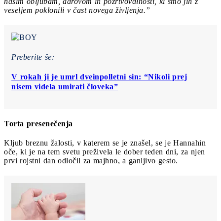
našim obljubam, darovom in požrtvovalnosti, ki smo jih z
veseljem poklonili v čast novega življenja.”
Preberite še:
V rokah ji je umrl dveinpolletni sin: “Nikoli prej
nisem videla umirati človeka”
Torta presenečenja
Kljub breznu žalosti, v katerem se je znašel, se je Hannahin
oče, ki je na tem svetu preživela le dober teden dni, za njen
prvi rojstni dan odločil za majhno, a ganljivo gesto.