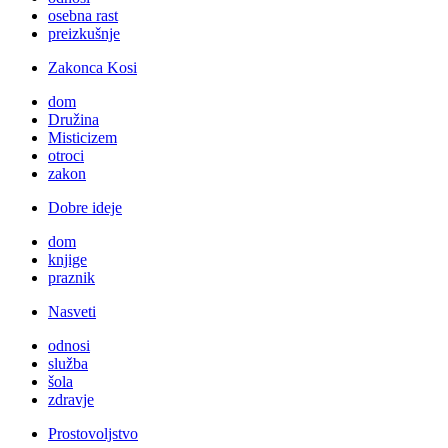
osebna rast
preizkušnje
Zakonca Kosi
dom
Družina
Misticizem
otroci
zakon
Dobre ideje
dom
knjige
praznik
Nasveti
odnosi
služba
šola
zdravje
Prostovoljstvo