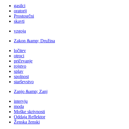
gasilci
oratorij
Prostosrčni
skavti
vzgoja
Zakon &amp; Družina
ločitev
otroci
pričevanje
rojstvo
splav
spolnost
starševstvo
Zanjo &amp; Zanj
intervju
moda
Moške skrivnosti
Oddaja Reflektor
Ženska ženski