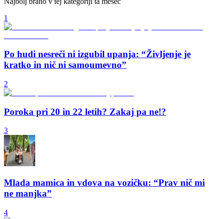
Najbolj brano v tej kategoriji ta mesec
1
Po hudi nesreči ni izgubil upanja: “Življenje je
kratko in nič ni samoumevno”
2
Poroka pri 20 in 22 letih? Zakaj pa ne!?
3
Mlada mamica in vdova na vozičku: “Prav nič mi
ne manjka”
4