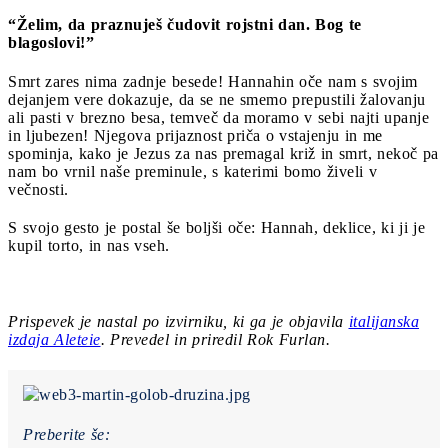
“Želim, da praznuješ čudovit rojstni dan. Bog te
blagoslovi!”
Smrt zares nima zadnje besede! Hannahin oče nam s svojim
dejanjem vere dokazuje, da se ne smemo prepustili žalovanju
ali pasti v brezno besa, temveč da moramo v sebi najti upanje
in ljubezen! Njegova prijaznost priča o vstajenju in me
spominja, kako je Jezus za nas premagal križ in smrt, nekoč pa
nam bo vrnil naše preminule, s katerimi bomo živeli v
večnosti.
S svojo gesto je postal še boljši oče: Hannah, deklice, ki ji je
kupil torto, in nas vseh.
Prispevek je nastal po izvirniku, ki ga je objavila
italijanska
izdaja Aleteie
.
Prevedel in priredil Rok Furlan.
Preberite še: