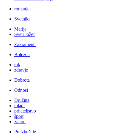
romanje
Svetniki
Marija
Sveti Jožef
Zakramenti
Bolezen
rak
zdravje
Dobrota
Odnosi
Družina
mladi
prijateljstvo
šport
zakon
Preizkušnje