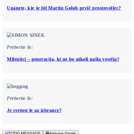
Uganete, kje je bil Martin Golob prvič prostovoljec?
Preberite še:
Milenijci – generacija, ki ne bo nikoli našla veselja?
Preberite še:
Je svetost le za izbrance?
TODO MESSAGE
Arhiviraj članek