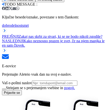
TODO MESSAGE
:
Ključne besede/oznake, povezane s tem člankom:
dobrodelnost
smrt
PREJŠNJI
Zakaj nas skrbi za stvari, ki se ne bodo nikoli zgodile?
NASLEDNJI
Kako neznosno prazen je svet, če na njem manjka le
en sam človek.
E-novice
Prejemajte Aleteio vsak dan na svoj e-naslov.
Vaš e-poštni naslov
Strinjam se s prejemanjem vsebine in
pogoji.
Prijavite se