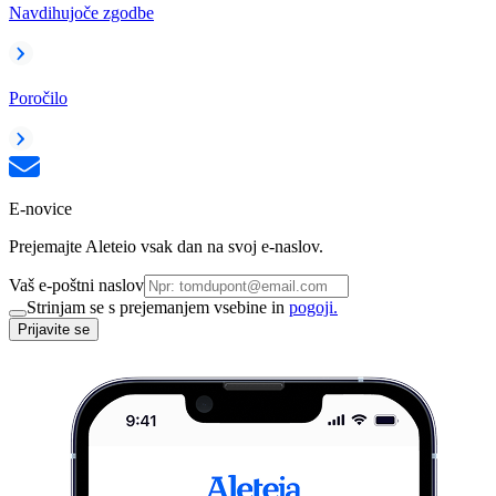
Navdihujoče zgodbe
Poročilo
E-novice
Prejemajte Aleteio vsak dan na svoj e-naslov.
Vaš e-poštni naslov
Strinjam se s prejemanjem vsebine in
pogoji.
Prijavite se