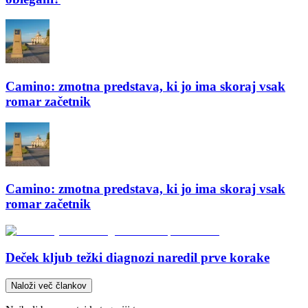
Camino: zmotna predstava, ki jo ima skoraj vsak
romar začetnik
Camino: zmotna predstava, ki jo ima skoraj vsak
romar začetnik
Deček kljub težki diagnozi naredil prve korake
Naloži več člankov