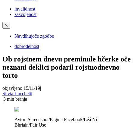
invalidnost
zasvojenost
✕
Navdihujoče zgodbe
dobrodelnost
Ob rojstnem dnevu preminule hčerke oče
neznani deklici podaril rojstnodnevno
torto
objavljeno 15/11/19
|
Silvia Lucchetti
|
3
min branja
Avtor:
Screenshot/Pagina Facebook/Léá Ní
Bhríaín/Fair Use