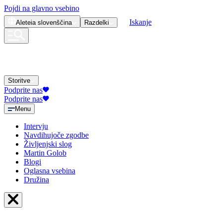
Pojdi na glavno vsebino
Iskanje
Aleteia
slovenščina
Razdelki
Storitve
Podprite nas
Podprite nas
Menu
Intervju
Navdihujoče zgodbe
Življenjski slog
Martin Golob
Blogi
Oglasna vsebina
Družina