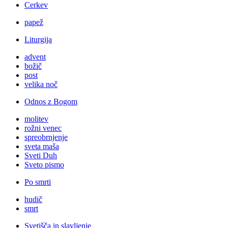
Cerkev
papež
Liturgija
advent
božič
post
velika noč
Odnos z Bogom
molitev
rožni venec
spreobrnjenje
sveta maša
Sveti Duh
Sveto pismo
Po smrti
hudič
smrt
Svetišča in slavljenje