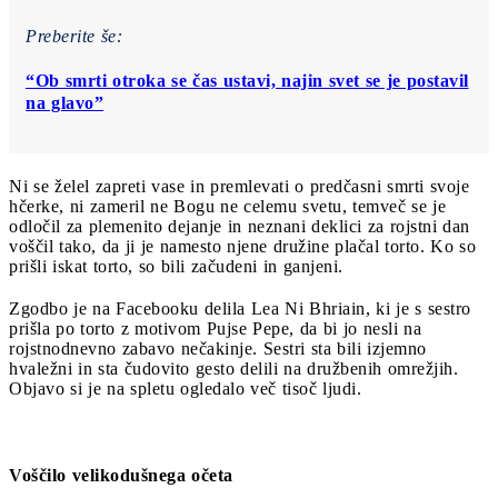
Preberite še:
“Ob smrti otroka se čas ustavi, najin svet se je postavil
na glavo”
Ni se želel zapreti vase in premlevati o predčasni smrti svoje
hčerke, ni zameril ne Bogu ne celemu svetu, temveč se je
odločil za plemenito dejanje in neznani deklici za rojstni dan
voščil tako, da ji je namesto njene družine plačal torto. Ko so
prišli iskat torto, so bili začudeni in ganjeni.
Zgodbo je na Facebooku delila Lea Ni Bhriain, ki je s sestro
prišla po torto z motivom Pujse Pepe, da bi jo nesli na
rojstnodnevno zabavo nečakinje. Sestri sta bili izjemno
hvaležni in sta čudovito gesto delili na družbenih omrežjih.
Objavo si je na spletu ogledalo več tisoč ljudi.
Voščilo velikodušnega očeta