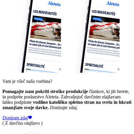
Vam je všeč naša vsebina?
Pomagajte nam pokriti stroške produkcije
člankov, ki jih berete,
in podprite poslanstvo Aleteia. Zahvaljujoč davčnim olajšavam
lahko podpirate
vodilno katoliško spletno stran na svetu in hkrati
zmanjšate svoje davke.
Donirajte zdaj.
Doniram zdaj
( Z davčno olajšavo )