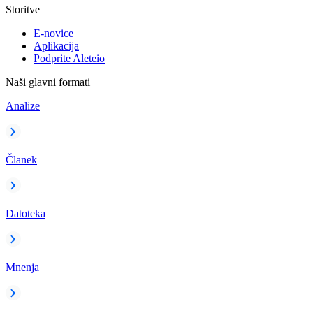
Storitve
E-novice
Aplikacija
Podprite Aleteio
Naši glavni formati
Analize
Članek
Datoteka
Mnenja