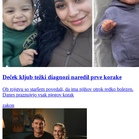
Deček kljub težki diagnozi naredil prve korake
Ob rojstvu so staršem povedali, da ima njihov otrok redko bolezen.
Danes praznujejo vsak njegov korak
zakon