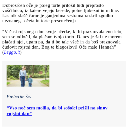
Dobrosrčen oče je poleg torte priložil tudi preprosto
voščilnico, iz katere vejejo besede, polne ljubezni in miline.
Lastnik slaščičarne je ganjenima sestrama razkril zgodbo
neznanega očeta in torte presenečenja.
“V čast rojstnega dne svoje hčerke, ki bi praznovala eno leto,
sem se odločil, da plačam tvojo torto. Danes je žal ne morem
plačati njej, upam pa, da ti bo tale všeč in da boš praznovala
čudovit rojstni dan. Bog te blagoslovi! Oče male Hannah”
(
Leggo.it
).
Preberite še:
“Vso noč sem molila, da bi sošolci prišli na sinov
rojstni dan”