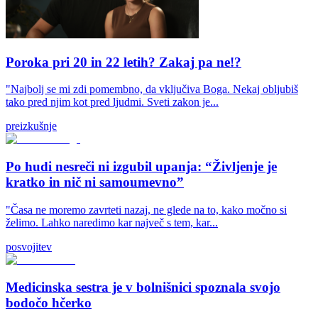
Poroka pri 20 in 22 letih? Zakaj pa ne!?
"Najbolj se mi zdi pomembno, da vključiva Boga. Nekaj obljubiš
tako pred njim kot pred ljudmi. Sveti zakon je...
preizkušnje
Po hudi nesreči ni izgubil upanja: “Življenje je
kratko in nič ni samoumevno”
"Časa ne moremo zavrteti nazaj, ne glede na to, kako močno si
želimo. Lahko naredimo kar največ s tem, kar...
posvojitev
Medicinska sestra je v bolnišnici spoznala svojo
bodočo hčerko