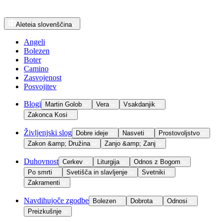
Aleteia
slovenščina
Angeli
Bolezen
Boter
Camino
Zasvojenost
Posvojitev
Blogi
Martin Golob
Vera
Vsakdanjik
Zakonca Kosi
Življenjski slog
Dobre ideje
Nasveti
Prostovoljstvo
Zakon &amp; Družina
Zanjo &amp; Zanj
Duhovnost
Cerkev
Liturgija
Odnos z Bogom
Po smrti
Svetišča in slavljenje
Svetniki
Zakramenti
Navdihujoče zgodbe
Bolezen
Dobrota
Odnosi
Preizkušnje