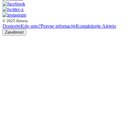
© 2025 Aleteia
Donirajte
Kdo smo?
Pravne infomacije
Kontaktirajte Aleteio
Zasebnost