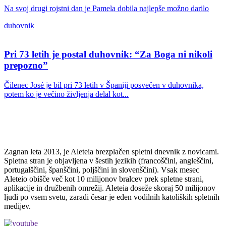
Na svoj drugi rojstni dan je Pamela dobila najlepše možno darilo
duhovnik
Pri 73 letih je postal duhovnik: “Za Boga ni nikoli
prepozno”
Čilenec José je bil pri 73 letih v Španiji posvečen v duhovnika,
potem ko je večino življenja delal kot...
Zagnan leta 2013, je Aleteia brezplačen spletni dnevnik z novicami.
Spletna stran je objavljena v šestih jezikih (francoščini, angleščini,
portugalščini, španščini, poljščini in slovenščini). Vsak mesec
Aleteio obišče več kot 10 milijonov bralcev prek spletne strani,
aplikacije in družbenih omrežij. Aleteia doseže skoraj 50 milijonov
ljudi po vsem svetu, zaradi česar je eden vodilnih katoliških spletnih
medijev.