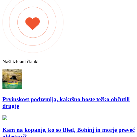
Naši izbrani članki
Prvinskost podzemlja, kakršno boste težko občutili
drugje
Kam na kopanje, ko so Bled, Bohinj in morje preveč
oblegani?