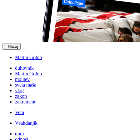
Nazaj
Martin Golob
duhovnik
Martin Golob
molitev
sveta maša
vlog
zakon
zakrament
Vera
Vsakdanjik
dom
odnosi