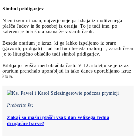
Simbol pridigarjev
Njen izvor ni znan, najverjetneje pa izhaja iz molitvenega
plašča Judov in še posebej iz orarija. To je tudi ime, po
katerem je bila štola znana že v starih časih.
Beseda orarium je izraz, ki ga lahko izpeljemo iz orare
(govoriti, pridigati) ‒ od tod tudi beseda oratorij ‒, zaradi česar
je to liturgično oblačilo tudi simbol pridigarjev.
Biblija jo uvršča med oblačila časti. V 12. stoletju se je izraz
orarium prenehalo uporabljati in tako danes uporabljamo izraz
štola.
Preberite še:
Zakaj so mašni plašči vsak dan velikega tedna
drugačne barve?