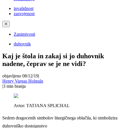
invalidnost
zasvojenost
✕
Zanimivosti
duhovnik
Kaj je štola in zakaj si jo duhovnik
nadene, čeprav se je ne vidi?
objavljeno 08/12/19
|
Henry Vargas Holguín
|
3
min branja
Avtor:
TATJANA SPLICHAL
Sedem dragocenih simbolov liturgičnega oblačila, ki simbolizira
duhovniško dostojanstvo