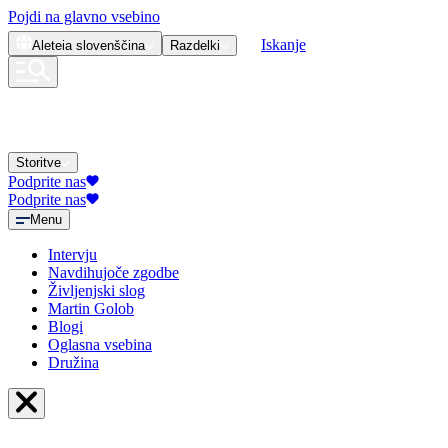
Pojdi na glavno vsebino
Iskanje
Aleteia
slovenščina
Razdelki
Storitve
Podprite nas
Podprite nas
Menu
Intervju
Navdihujoče zgodbe
Življenjski slog
Martin Golob
Blogi
Oglasna vsebina
Družina