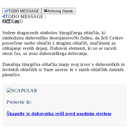
TODO MESSAGE
Arhiviraj članek
TODO MESSAGE
:
Sedem dragocenih simbolov liturgičnega oblačila, ki
simbolizira duhovniško dostojanstvo
Ni čudno, da želi Cerkev
posvečene osebe oblačiti z drugimi oblačili, značilnimi za
obhajanje svetih dejanj. Duhovni elementi, ki so se razvili
skozi čas, so izraz duhovniškega delovanja.
Današnja liturgična oblačila imajo svoj izvor v duhovniških in
levitskih oblačilih iz Stare zaveze in v starih oblačilih rimskih
plemičev.
Preberite še:
Škapulir je duhovnika rešil pred usodnim strelom