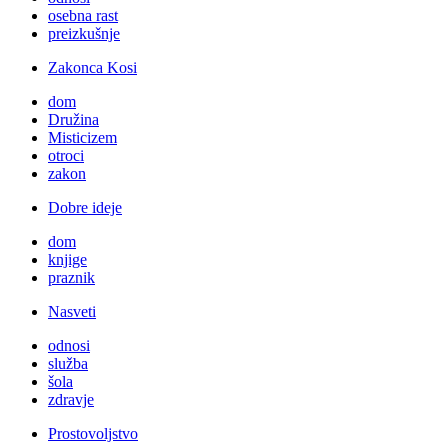
osebna rast
preizkušnje
Zakonca Kosi
dom
Družina
Misticizem
otroci
zakon
Dobre ideje
dom
knjige
praznik
Nasveti
odnosi
služba
šola
zdravje
Prostovoljstvo