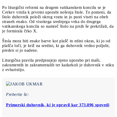
Po liturgični reformi na drugem vatikanskem koncilu se je
Cerkev vrnila k prvotni uporabi nošenja štole. To pomeni, da
štolo duhovnik položi okrog vratu in jo pusti viseti na obeh
straneh enako. Od visokega srednjega veka do drugega
vatikanskega koncila so namreč štolo na prsih še prekrižali, da
je formirala črko X.
Štola mora biti enake barve kot plašč in edini okras, ki jo od
plašča loči, je križ na sredini, ki ga duhovnik vedno poljubi,
preden si jo nadene.
Liturgična pravila predpisujejo njeno uporabo pri maši,
zakramentih in zakramentalih ter kadarkoli je duhovnik v stiku
z evharistijo.
Preberite še:
Primorski duhovnik, ki je opravil kar 373.896 spovedi