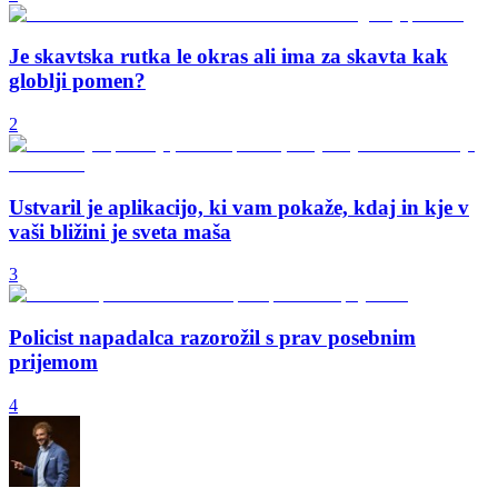
Je skavtska rutka le okras ali ima za skavta kak
globlji pomen?
2
Ustvaril je aplikacijo, ki vam pokaže, kdaj in kje v
vaši bližini je sveta maša
3
Policist napadalca razorožil s prav posebnim
prijemom
4