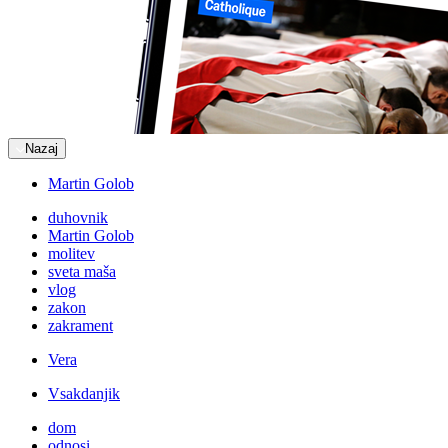
Nazaj
Martin Golob
duhovnik
Martin Golob
molitev
sveta maša
vlog
zakon
zakrament
Vera
Vsakdanjik
dom
odnosi