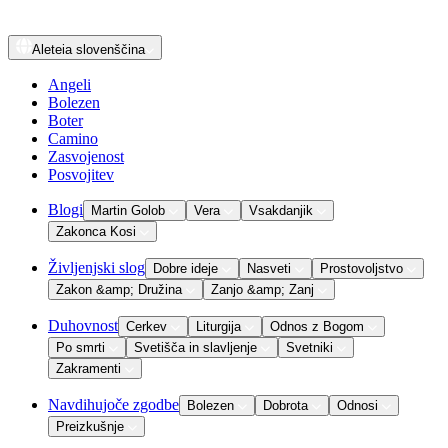
Aleteia
slovenščina
Angeli
Bolezen
Boter
Camino
Zasvojenost
Posvojitev
Blogi
Martin Golob
Vera
Vsakdanjik
Zakonca Kosi
Življenjski slog
Dobre ideje
Nasveti
Prostovoljstvo
Zakon &amp; Družina
Zanjo &amp; Zanj
Duhovnost
Cerkev
Liturgija
Odnos z Bogom
Po smrti
Svetišča in slavljenje
Svetniki
Zakramenti
Navdihujoče zgodbe
Bolezen
Dobrota
Odnosi
Preizkušnje