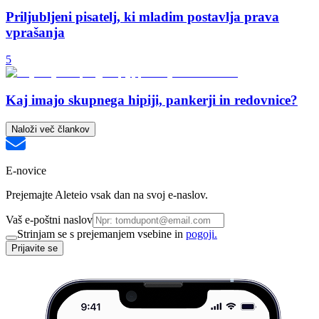
Priljubljeni pisatelj, ki mladim postavlja prava
vprašanja
5
Kaj imajo skupnega hipiji, pankerji in redovnice?
Naloži več člankov
E-novice
Prejemajte Aleteio vsak dan na svoj e-naslov.
Vaš e-poštni naslov
Strinjam se s prejemanjem vsebine in
pogoji.
Prijavite se