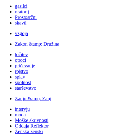
gasilci
oratorij
Prostosrčni
skavti
vzgoja
Zakon &amp; Družina
ločitev
otroci
pričevanje
rojstvo
splav
spolnost
starševstvo
Zanjo &amp; Zanj
intervju
moda
Moške skrivnosti
Oddaja Reflektor
Ženska ženski