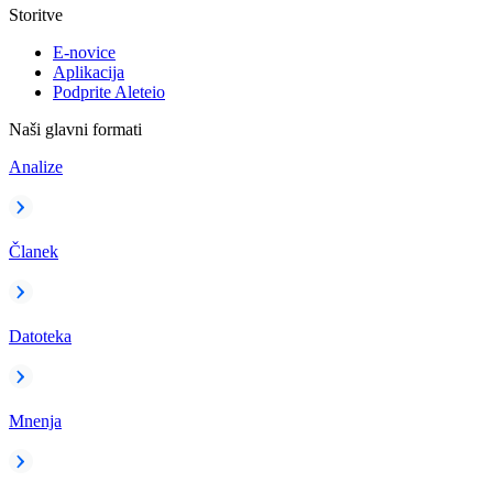
Storitve
E-novice
Aplikacija
Podprite Aleteio
Naši glavni formati
Analize
Članek
Datoteka
Mnenja