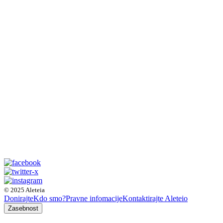
© 2025 Aleteia
Donirajte
Kdo smo?
Pravne infomacije
Kontaktirajte Aleteio
Zasebnost