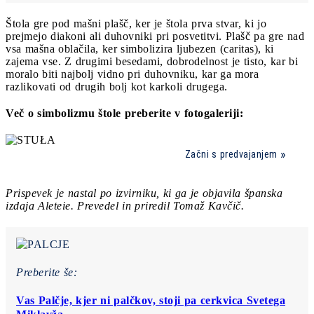
Štola gre pod mašni plašč, ker je štola prva stvar, ki jo
prejmejo diakoni ali duhovniki pri posvetitvi. Plašč pa gre nad
vsa mašna oblačila, ker simbolizira ljubezen (caritas), ki
zajema vse. Z drugimi besedami, dobrodelnost je tisto, kar bi
moralo biti najbolj vidno pri duhovniku, kar ga mora
razlikovati od drugih bolj kot karkoli drugega.
Več o simbolizmu štole preberite v fotogaleriji:
Začni s predvajanjem
Prispevek je nastal po izvirniku, ki ga je objavila španska
izdaja Aleteie. Prevedel in priredil Tomaž Kavčič.
Preberite še:
Vas Palčje, kjer ni palčkov, stoji pa cerkvica Svetega