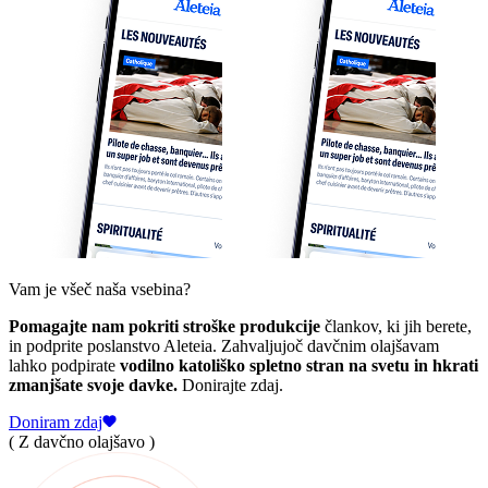
Vam je všeč naša vsebina?
Pomagajte nam pokriti stroške produkcije
člankov, ki jih berete,
in podprite poslanstvo Aleteia. Zahvaljujoč davčnim olajšavam
lahko podpirate
vodilno katoliško spletno stran na svetu in hkrati
zmanjšate svoje davke.
Donirajte zdaj.
Doniram zdaj
( Z davčno olajšavo )