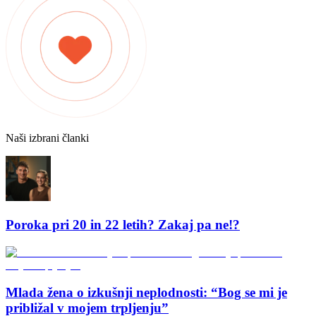
Naši izbrani članki
Poroka pri 20 in 22 letih? Zakaj pa ne!?
Mlada žena o izkušnji neplodnosti: “Bog se mi je
približal v mojem trpljenju”