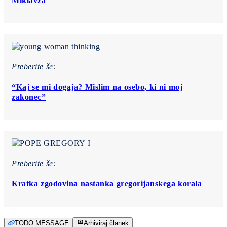
Miklavža
Preberite še:
“Kaj se mi dogaja? Mislim na osebo, ki ni moj
zakonec”
Preberite še:
Kratka zgodovina nastanka gregorijanskega korala
TODO MESSAGE
Arhiviraj članek