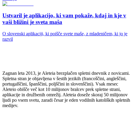
Ustvaril je aplikacijo, ki vam pokaže, kdaj in kje v
vaši bližini je sveta maša
O slovenski aplikaciji, ki poišče svete maše, z mladeničem, ki jo je
razvil
Zagnan leta 2013, je Aleteia brezplačen spletni dnevnik z novicami.
Spletna stran je objavljena v šestih jezikih (francoščini, angleščini,
portugalščini, španščini, poljščini in slovenščini). Vsak mesec
Aleteio obišče več kot 10 milijonov bralcev prek spletne strani,
aplikacije in družbenih omrežij. Aleteia doseže skoraj 50 milijonov
ljudi po vsem svetu, zaradi česar je eden vodilnih katoliških spletnih
medijev.