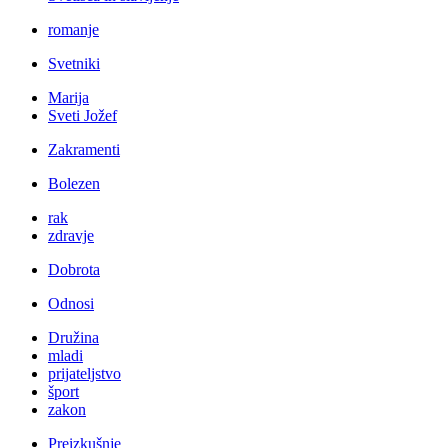
romanje
Svetniki
Marija
Sveti Jožef
Zakramenti
Bolezen
rak
zdravje
Dobrota
Odnosi
Družina
mladi
prijateljstvo
šport
zakon
Preizkušnje