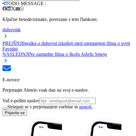
TODO MESSAGE
:
Ključne besede/oznake, povezane s tem člankom:
duhovnik
PREJŠNJI
Igralka o duhovni izkušnji med snemanjem filma o sveti
Favstini
NASLEDNJI
Ne zamudite filma o škofu Jožefu Smeju
E-novice
Prejemajte Aleteio vsak dan na svoj e-naslov.
Vaš e-poštni naslov
Strinjam se s prejemanjem vsebine in
pogoji.
Prijavite se