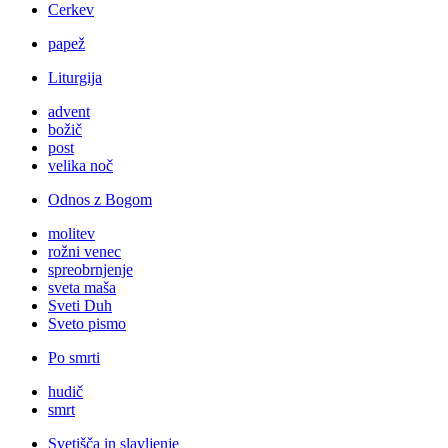
Cerkev
papež
Liturgija
advent
božič
post
velika noč
Odnos z Bogom
molitev
rožni venec
spreobrnjenje
sveta maša
Sveti Duh
Sveto pismo
Po smrti
hudič
smrt
Svetišča in slavljenje