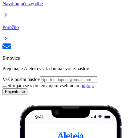
Navdihujoče zgodbe
Poročilo
E-novice
Prejemajte Aleteio vsak dan na svoj e-naslov.
Vaš e-poštni naslov
Strinjam se s prejemanjem vsebine in
pogoji.
Prijavite se