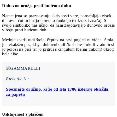
Duhovno orožje proti hudemu duhu
Namenjena so praznovanju skrivnosti vere, poosebljajo visok
duhovni čut in imajo obredno funkcijo ter izrazit značaj. S
svojo simboliko nas učijo, da nam zagotavljajo duhovno orožje
v boju proti hudemu duhu.
Mednje spada tudi štola, čeprav na prvi pogled ni vidna. Štola
je nekakšen pas, ki ga duhovnik ali škof obesi okoli vratu in si
jo položi na prsi ter jo pritrdi s cingulum (belim trakom) okrog
bele albe.
Preberite še:
Spoznajte družino, ki že od leta 1786 izdeluje oblačila
za papeža
Usklajenost s plaščem