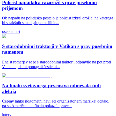
Policist napadalca razorožil s prav posebnim
prijemom
Ob napadu na policijsko postajo je policist izbral orožje, na katerega
bi v takšnih situacijah pomislili le...
osebna rast
S starodobnimi traktorji v Vatikan s prav posebnim
namenom
Enajst romarjev se je s starodobnimi traktorji odpravilo na pot proti
Vatikanu, da bi pomagali šestletni...
Na finalu svetovnega prvenstva odmevala tudi
aleluja
Čeprav lahko nogometni navijači organizatorjem marsikaj očitajo,
pa so Američani na finalu pokazali prave...
intervju