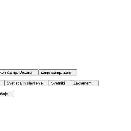
kon &amp; Družina
Zanjo &amp; Zanj
Svetišča in slavljenje
Svetniki
Zakramenti
ušnje