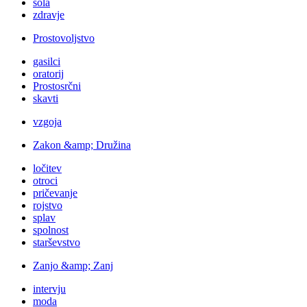
šola
zdravje
Prostovoljstvo
gasilci
oratorij
Prostosrčni
skavti
vzgoja
Zakon &amp; Družina
ločitev
otroci
pričevanje
rojstvo
splav
spolnost
starševstvo
Zanjo &amp; Zanj
intervju
moda