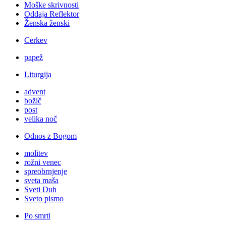
Moške skrivnosti
Oddaja Reflektor
Ženska ženski
Cerkev
papež
Liturgija
advent
božič
post
velika noč
Odnos z Bogom
molitev
rožni venec
spreobrnjenje
sveta maša
Sveti Duh
Sveto pismo
Po smrti