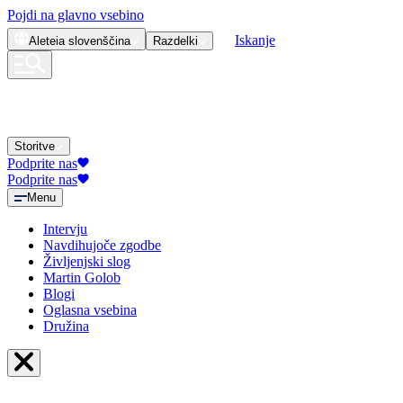
Pojdi na glavno vsebino
Iskanje
Aleteia
slovenščina
Razdelki
Storitve
Podprite nas
Podprite nas
Menu
Intervju
Navdihujoče zgodbe
Življenjski slog
Martin Golob
Blogi
Oglasna vsebina
Družina