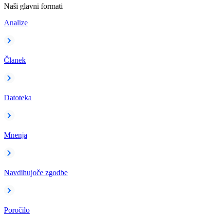
Naši glavni formati
Analize
Članek
Datoteka
Mnenja
Navdihujoče zgodbe
Poročilo