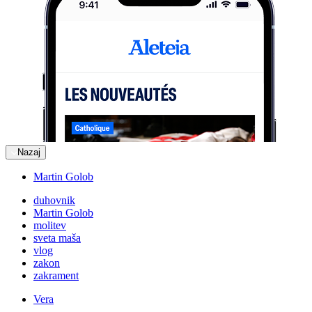
Nazaj
Martin Golob
duhovnik
Martin Golob
molitev
sveta maša
vlog
zakon
zakrament
Vera