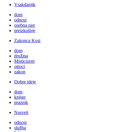
Vsakdanjik
dom
odnosi
osebna rast
preizkušnje
Zakonca Kosi
dom
družina
Misticizem
otroci
zakon
Dobre ideje
dom
knjige
praznik
Nasveti
odnosi
služba