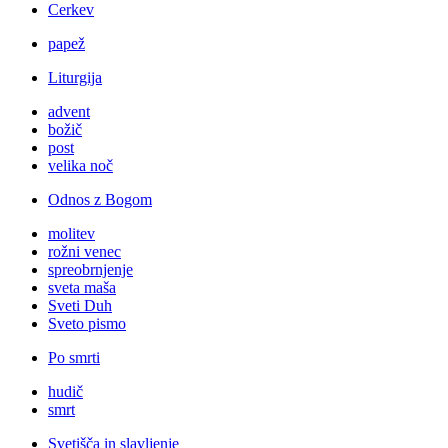
Cerkev
papež
Liturgija
advent
božič
post
velika noč
Odnos z Bogom
molitev
rožni venec
spreobrnjenje
sveta maša
Sveti Duh
Sveto pismo
Po smrti
hudič
smrt
Svetišča in slavljenje