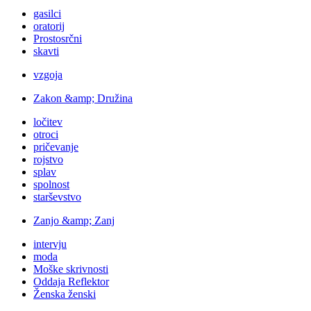
gasilci
oratorij
Prostosrčni
skavti
vzgoja
Zakon &amp; Družina
ločitev
otroci
pričevanje
rojstvo
splav
spolnost
starševstvo
Zanjo &amp; Zanj
intervju
moda
Moške skrivnosti
Oddaja Reflektor
Ženska ženski