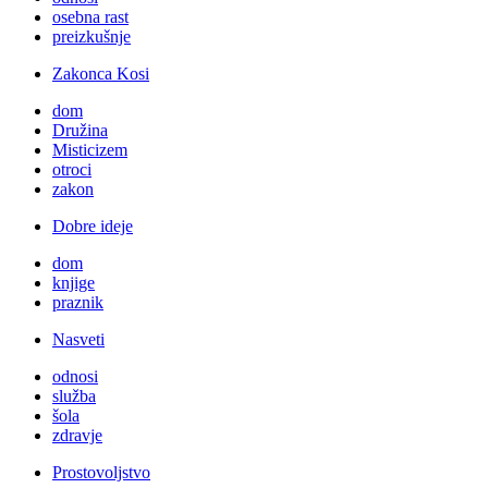
osebna rast
preizkušnje
Zakonca Kosi
dom
Družina
Misticizem
otroci
zakon
Dobre ideje
dom
knjige
praznik
Nasveti
odnosi
služba
šola
zdravje
Prostovoljstvo