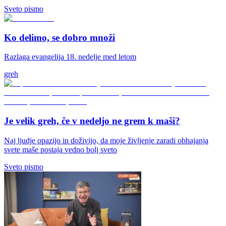
Sveto pismo
Ko delimo, se dobro množi
Razlaga evangelija 18. nedelje med letom
greh
Je velik greh, če v nedeljo ne grem k maši?
Naj ljudje opazijo in doživijo, da moje življenje zaradi obhajanja
svete maše postaja vedno bolj sveto
Sveto pismo