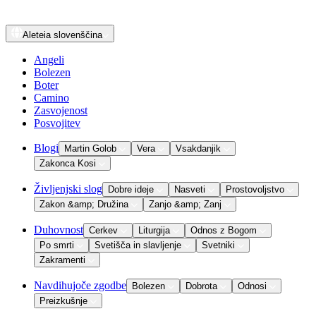
Aleteia
slovenščina
Angeli
Bolezen
Boter
Camino
Zasvojenost
Posvojitev
Blogi
Martin Golob
Vera
Vsakdanjik
Zakonca Kosi
Življenjski slog
Dobre ideje
Nasveti
Prostovoljstvo
Zakon &amp; Družina
Zanjo &amp; Zanj
Duhovnost
Cerkev
Liturgija
Odnos z Bogom
Po smrti
Svetišča in slavljenje
Svetniki
Zakramenti
Navdihujoče zgodbe
Bolezen
Dobrota
Odnosi
Preizkušnje