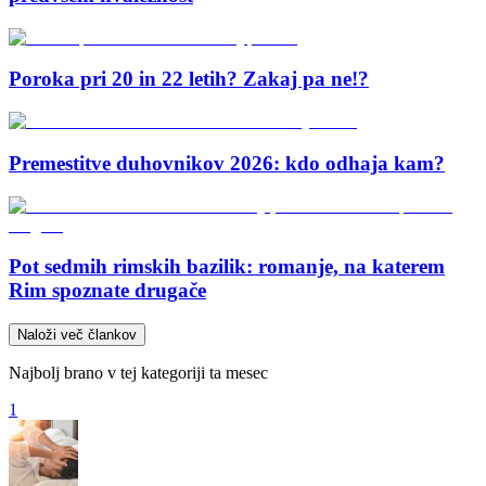
Poroka pri 20 in 22 letih? Zakaj pa ne!?
Premestitve duhovnikov 2026: kdo odhaja kam?
Pot sedmih rimskih bazilik: romanje, na katerem
Rim spoznate drugače
Naloži več člankov
Najbolj brano v tej kategoriji ta mesec
1