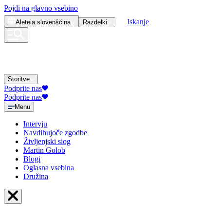
Pojdi na glavno vsebino
Iskanje
Aleteia
slovenščina
Razdelki
Storitve
Podprite nas
Podprite nas
Menu
Intervju
Navdihujoče zgodbe
Življenjski slog
Martin Golob
Blogi
Oglasna vsebina
Družina