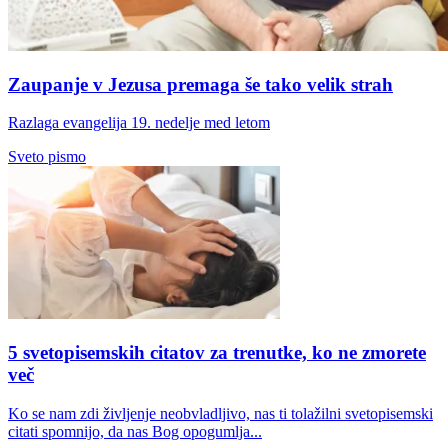
Zaupanje v Jezusa premaga še tako velik strah
Razlaga evangelija 19. nedelje med letom
Sveto pismo
5 svetopisemskih citatov za trenutke, ko ne zmorete
več
Ko se nam zdi življenje neobvladljivo, nas ti tolažilni svetopisemski
citati spomnijo, da nas Bog opogumlja...