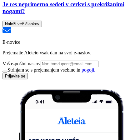
Je res neprimerno sedeti v cerkvi s prekrižanimi
nogami?
Naloži več člankov
E-novice
Prejemajte Aleteio vsak dan na svoj e-naslov.
Vaš e-poštni naslov
Strinjam se s prejemanjem vsebine in
pogoji.
Prijavite se