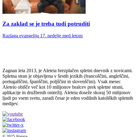
Za zaklad se je treba tudi potruditi
Razlaga evangelija 17. nedelje med letom
Zagnan leta 2013, je Aleteia brezplačen spletni dnevnik z novicami.
Spletna stran je objavljena v šestih jezikih (francoščini, angleščini,
portugalščini, španščini, poljščini in slovenščini). Vsak mesec
Aleteio obišče več kot 10 milijonov bralcev prek spletne strani,
aplikacije in družbenih omrežij. Aleteia doseže skoraj 50 milijonov
ljudi po vsem svetu, zaradi česar je eden vodilnih katoliških spletnih
medijev.
© 2025 Aleteia