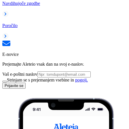
Navdihujoče zgodbe
Poročilo
E-novice
Prejemajte Aleteio vsak dan na svoj e-naslov.
Vaš e-poštni naslov
Strinjam se s prejemanjem vsebine in
pogoji.
Prijavite se