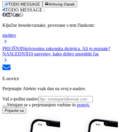
TODO MESSAGE
Arhiviraj članek
TODO MESSAGE
:
Ključne besede/oznake, povezane s tem člankom:
molitev
PREJŠNJI
Skrivnostna zakonska skrinjica. Ali jo poznate?
NASLEDNJI
10 nasvetov, kako dobro uporabiti čas
E-novice
Prejemajte Aleteio vsak dan na svoj e-naslov.
Vaš e-poštni naslov
Strinjam se s prejemanjem vsebine in
pogoji.
Prijavite se