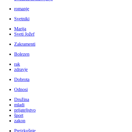
romanje
Svetniki
Marija
Sveti Jožef
Zakramenti
Bolezen
rak
zdravje
Dobrota
Odnosi
Družina
mladi
prijateljstvo
šport
zakon
Preizkušnje