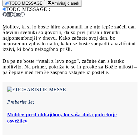
TODO MESSAGE
Arhiviraj članek
TODO MESSAGE
:
Molitev, ki si jo boste hitro zapomnili in z njo lepše začeli dan
Številni svetniki so govorili, da so prvi jutranji trenutki
najpomembnejši v dnevu. Kako začnete svoj dan, bo
neposredno vplivalo na to, kako se boste spopadli z različnimi
izzivi, ki bodo neizogibno prišli.
Da pa ne boste “vstali z levo nogo”, začnite dan s kratko
molitvijo. Na primer, pokrižajte se in prosite za Božje milosti –
pa čeprav med tem še zaspano vstajate iz postelje.
Preberite še:
Molitev pred obhajilom, ko vaša duša potrebuje
osvežitev