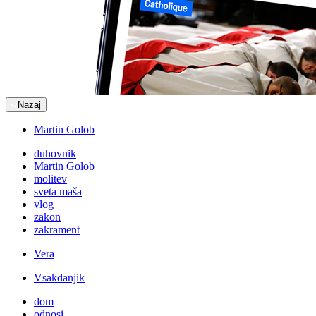
Nazaj
Martin Golob
duhovnik
Martin Golob
molitev
sveta maša
vlog
zakon
zakrament
Vera
Vsakdanjik
dom
odnosi