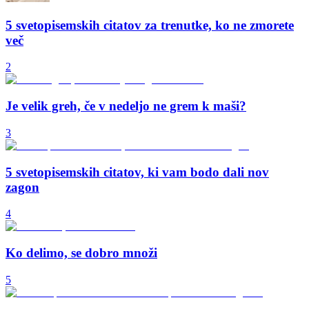
5 svetopisemskih citatov za trenutke, ko ne zmorete
več
2
Je velik greh, če v nedeljo ne grem k maši?
3
5 svetopisemskih citatov, ki vam bodo dali nov
zagon
4
Ko delimo, se dobro množi
5