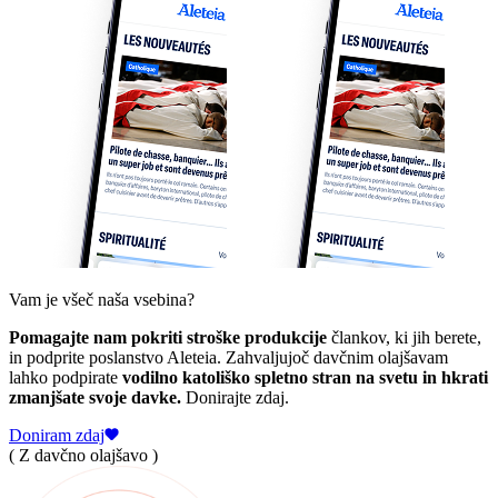
Vam je všeč naša vsebina?
Pomagajte nam pokriti stroške produkcije
člankov, ki jih berete,
in podprite poslanstvo Aleteia. Zahvaljujoč davčnim olajšavam
lahko podpirate
vodilno katoliško spletno stran na svetu in hkrati
zmanjšate svoje davke.
Donirajte zdaj.
Doniram zdaj
( Z davčno olajšavo )