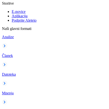
Storitve
E-novice
Aplikacija
Podprite Aleteio
Naši glavni formati
Analize
Članek
Datoteka
Mnenja