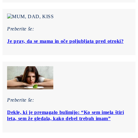
Preberite še:
Je prav, da se mama in oče poljubljata pred otroki?
Preberite še:
Dekle, ki je premagalo bulimijo: “Ko sem imela štiri
leta, sem že gledala, kako debel trebuh imam”