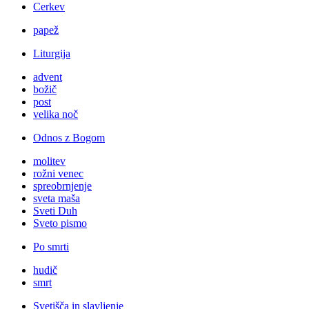
Cerkev
papež
Liturgija
advent
božič
post
velika noč
Odnos z Bogom
molitev
rožni venec
spreobrnjenje
sveta maša
Sveti Duh
Sveto pismo
Po smrti
hudič
smrt
Svetišča in slavljenje