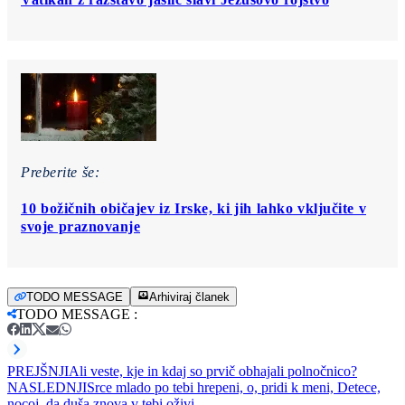
Preberite še:
10 božičnih običajev iz Irske, ki jih lahko vključite v
svoje praznovanje
TODO MESSAGE
Arhiviraj članek
TODO MESSAGE
:
PREJŠNJI
Ali veste, kje in kdaj so prvič obhajali polnočnico?
NASLEDNJI
Srce mlado po tebi hrepeni, o, pridi k meni, Detece,
nocoj, da duša znova v tebi oživi.