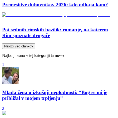
Premestitve duhovnikov 2026: kdo odhaja kam?
Pot sedmih rimskih bazilik: romanje, na katerem
Rim spoznate drugače
Naloži več člankov
Najbolj brano v tej kategoriji ta mesec
1
Mlada žena o izkušnji neplodnosti: “Bog se mi je
približal v mojem trpljenju”
2