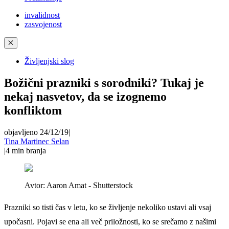
invalidnost
zasvojenost
✕
Življenjski slog
Božični prazniki s sorodniki? Tukaj je
nekaj nasvetov, da se izognemo
konfliktom
objavljeno 24/12/19
|
Tina Martinec Selan
|
4
min branja
Avtor:
Aaron Amat - Shutterstock
Prazniki so tisti čas v letu, ko se življenje nekoliko ustavi ali vsaj
upočasni. Pojavi se ena ali več priložnosti, ko se srečamo z našimi