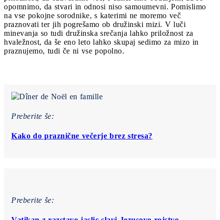
opomnimo, da stvari in odnosi niso samoumevni. Pomislimo
na vse pokojne sorodnike, s katerimi ne moremo več
praznovati ter jih pogrešamo ob družinski mizi. V luči
minevanja so tudi družinska srečanja lahko priložnost za
hvaležnost, da še eno leto lahko skupaj sedimo za mizo in
praznujemo, tudi če ni vse popolno.
Preberite še:
Kako do praznične večerje brez stresa?
Preberite še:
Vatikan z razstavo jaslic slavi Jezusovo rojstvo