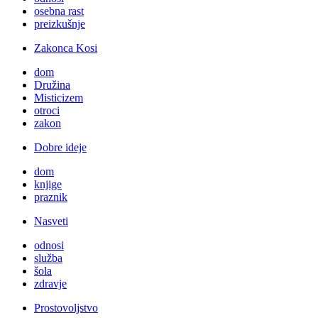
osebna rast
preizkušnje
Zakonca Kosi
dom
Družina
Misticizem
otroci
zakon
Dobre ideje
dom
knjige
praznik
Nasveti
odnosi
služba
šola
zdravje
Prostovoljstvo