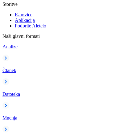
Storitve
E-novice
Aplikacija
Podprite Aleteio
Naši glavni formati
Analize
Članek
Datoteka
Mnenja