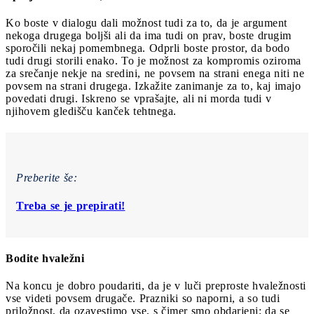
Ko boste v dialogu dali možnost tudi za to, da je argument
nekoga drugega boljši ali da ima tudi on prav, boste drugim
sporočili nekaj pomembnega. Odprli boste prostor, da bodo
tudi drugi storili enako. To je možnost za kompromis oziroma
za srečanje nekje na sredini, ne povsem na strani enega niti ne
povsem na strani drugega. Izkažite zanimanje za to, kaj imajo
povedati drugi. Iskreno se vprašajte, ali ni morda tudi v
njihovem gledišču kanček tehtnega.
Preberite še:
Treba se je prepirati!
Bodite hvaležni
Na koncu je dobro poudariti, da je v luči preproste hvaležnosti
vse videti povsem drugače. Prazniki so naporni, a so tudi
priložnost, da ozavestimo vse, s čimer smo obdarjeni; da se