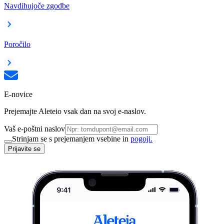
Navdihujoče zgodbe
Poročilo
E-novice
Prejemajte Aleteio vsak dan na svoj e-naslov.
Vaš e-poštni naslov
Strinjam se s prejemanjem vsebine in
pogoji.
Prijavite se