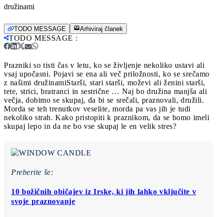
družinami
TODO MESSAGE
Arhiviraj članek
TODO MESSAGE
:
Prazniki so tisti čas v letu, ko se življenje nekoliko ustavi ali
vsaj upočasni. Pojavi se ena ali več priložnosti, ko se srečamo
z našimi družinami
Starši, stari starši, moževi ali ženini starši,
tete, strici, bratranci in sestrične … Naj bo družina manjša ali
večja, dobimo se skupaj, da bi se srečali, praznovali, družili.
Morda se teh trenutkov veselite, morda pa vas jih je tudi
nekoliko strah. Kako pristopiti k praznikom, da se bomo imeli
skupaj lepo in da ne bo vse skupaj le en velik stres?
Preberite še:
10 božičnih običajev iz Irske, ki jih lahko vključite v
svoje praznovanje