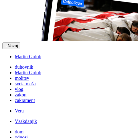
Nazaj
Martin Golob
duhovnik
Martin Golob
molitev
sveta maša
vlog
zakon
zakrament
Vera
Vsakdanjik
dom
odnosi