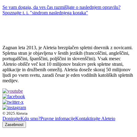
Se vam dogaja, da ves čas razmišljate o naslednjem opravilu?
Spoznajte t. i. "sindrom naslednjega koraka"
Zagnan leta 2013, je Aleteia brezplačen spletni dnevnik z novicami.
Spletna stran je objavljena v šestih jezikih (francoščini, angleščini,
portugalščini, španščini, poljščini in slovenščini). Vsak mesec
Aleteio obišče več kot 10 milijonov bralcev prek spletne strani,
aplikacije in družbenih omrežij. Aleteia doseže skoraj 50 milijonov
ljudi po vsem svetu, zaradi česar je eden vodilnih katoliških spletnih
medijev.
© 2025 Aleteia
Donirajte
Kdo smo?
Pravne infomacije
Kontaktirajte Aleteio
Zasebnost