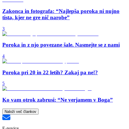
Zakonca in fotografa: “Najlepša poroka ni nujno
tista, kjer ne gre nič narobe”
3
Poroka in z njo povezane šale. Nasmejte se z nami
4
Poroka pri 20 in 22 letih? Zakaj pa ne!?
5
Ko vam otrok zabrusi: “Ne verjamem v Boga”
Naloži več člankov
E-novice