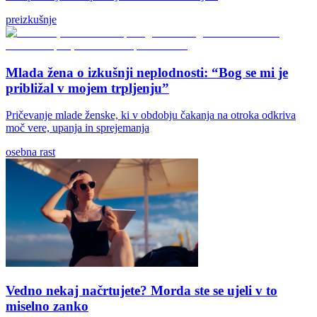
preizkušnje
Mlada žena o izkušnji neplodnosti: “Bog se mi je
približal v mojem trpljenju”
Pričevanje mlade ženske, ki v obdobju čakanja na otroka odkriva
moč vere, upanja in sprejemanja
osebna rast
Vedno nekaj načrtujete? Morda ste se ujeli v to
miselno zanko