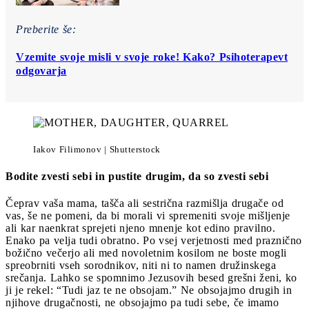
Preberite še:
Vzemite svoje misli v svoje roke! Kako? Psihoterapevt
odgovarja
Iakov Filimonov | Shutterstock
Bodite zvesti sebi in pustite drugim, da so zvesti sebi
Čeprav vaša mama, tašča ali sestrična razmišlja drugače od
vas, še ne pomeni, da bi morali vi spremeniti svoje mišljenje
ali kar naenkrat sprejeti njeno mnenje kot edino pravilno.
Enako pa velja tudi obratno. Po vsej verjetnosti med praznično
božično večerjo ali med novoletnim kosilom ne boste mogli
spreobrniti vseh sorodnikov, niti ni to namen družinskega
srečanja. Lahko se spomnimo Jezusovih besed grešni ženi, ko
ji je rekel: “Tudi jaz te ne obsojam.” Ne obsojajmo drugih in
njihove drugačnosti, ne obsojajmo pa tudi sebe, če imamo