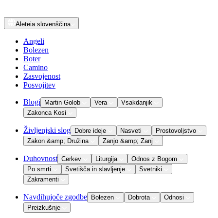
Aleteia
slovenščina
Angeli
Bolezen
Boter
Camino
Zasvojenost
Posvojitev
Blogi
Martin Golob
Vera
Vsakdanjik
Zakonca Kosi
Življenjski slog
Dobre ideje
Nasveti
Prostovoljstvo
Zakon &amp; Družina
Zanjo &amp; Zanj
Duhovnost
Cerkev
Liturgija
Odnos z Bogom
Po smrti
Svetišča in slavljenje
Svetniki
Zakramenti
Navdihujoče zgodbe
Bolezen
Dobrota
Odnosi
Preizkušnje