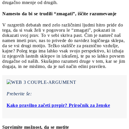
drugačno mnenje od drugih.
Namesto da bi se trudili “zmagati”, iščite razumevanje
V razgretih debatah med zelo različnimi ljudmi hitro pride do
tega, da si vsak želi v pogovoru le “zmagati”, pokazati in
dokazati svoj prav. To v sebi skriva past. Čim je namreč naš
namen imeti prav, nas to privede do navidez logičnega sklepa,
da se vsi drugi motijo. Težko stališče za praznično vzdušje,
kajne? Poleg tega ima lahko vsak svojo perspektivo, ki izhaja
iz njegovih lastnih sklepov in izkušenj, te pa so lahko povsem
drugačne od naših. Skušajmo razumeti druge v tem, kar se jim
dogaja, in ne mislimo, da je naš način edini pravilen.
Preberite še:
Kako pravilno začeti prepir? Priročnik za ženske
Sprejmite možnost, da se motite