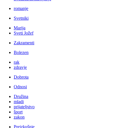
romanje
Svetniki
Marija
Sveti Jožef
Zakramenti
Bolezen
rak
zdravje
Dobrota
Odnosi
Družina
mladi
prijateljstvo
šport
zakon
Preizkušnje