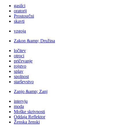
gasilci
oratorij
Prostosrčni
skavti
vzgoja
Zakon &amp; Družina
ločitev
otroci
pričevanje
rojstvo
splav
spolnost
starševstvo
Zanjo &amp; Zanj
intervju
moda
Moške skrivnosti
Oddaja Reflektor
Ženska ženski