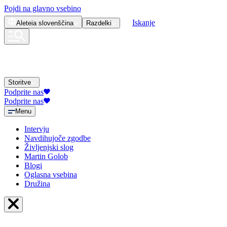
Pojdi na glavno vsebino
Iskanje
Aleteia
slovenščina
Razdelki
Storitve
Podprite nas
Podprite nas
Menu
Intervju
Navdihujoče zgodbe
Življenjski slog
Martin Golob
Blogi
Oglasna vsebina
Družina