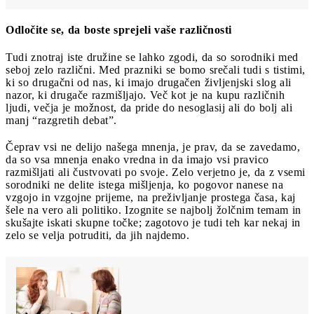
Odločite se, da boste sprejeli vaše različnosti
Tudi znotraj iste družine se lahko zgodi, da so sorodniki med
seboj zelo različni. Med prazniki se bomo srečali tudi s tistimi,
ki so drugačni od nas, ki imajo drugačen življenjski slog ali
nazor, ki drugače razmišljajo. Več kot je na kupu različnih
ljudi, večja je možnost, da pride do nesoglasij ali do bolj ali
manj “razgretih debat”.
Čeprav vsi ne delijo našega mnenja, je prav, da se zavedamo,
da so vsa mnenja enako vredna in da imajo vsi pravico
razmišljati ali čustvovati po svoje. Zelo verjetno je, da z vsemi
sorodniki ne delite istega mišljenja, ko pogovor nanese na
vzgojo in vzgojne prijeme, na preživljanje prostega časa, kaj
šele na vero ali politiko. Izognite se najbolj žolčnim temam in
skušajte iskati skupne točke; zagotovo je tudi teh kar nekaj in
zelo se velja potruditi, da jih najdemo.