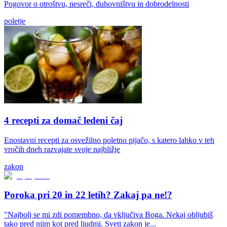
Pogovor o otroštvu, nesreči, duhovništvu in dobrodelnosti
poletje
4 recepti za domač ledeni čaj
Enostavni recepti za osvežilno poletno pijačo, s katero lahko v teh
vročih dneh razvajate svoje najbližje
zakon
Poroka pri 20 in 22 letih? Zakaj pa ne!?
"Najbolj se mi zdi pomembno, da vključiva Boga. Nekaj obljubiš
tako pred njim kot pred ljudmi. Sveti zakon je...