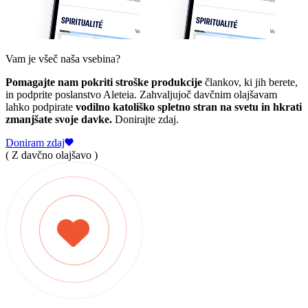
Vam je všeč naša vsebina?
Pomagajte nam pokriti stroške produkcije
člankov, ki jih berete,
in podprite poslanstvo Aleteia. Zahvaljujoč davčnim olajšavam
lahko podpirate
vodilno katoliško spletno stran na svetu in hkrati
zmanjšate svoje davke.
Donirajte zdaj.
Doniram zdaj
( Z davčno olajšavo )