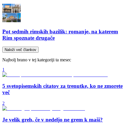
Pot sedmih rimskih bazilik: romanje, na katerem
Rim spoznate drugače
Naloži več člankov
Najbolj brano v tej kategoriji ta mesec
1
5 svetopisemskih citatov za trenutke, ko ne zmorete
več
2
Je velik greh, če v nedeljo ne grem k maši?