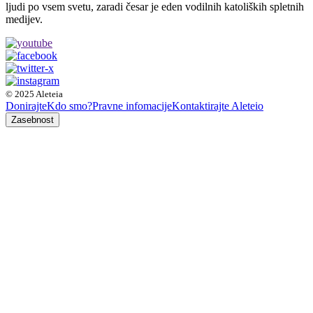
ljudi po vsem svetu, zaradi česar je eden vodilnih katoliških spletnih
medijev.
© 2025 Aleteia
Donirajte
Kdo smo?
Pravne infomacije
Kontaktirajte Aleteio
Zasebnost