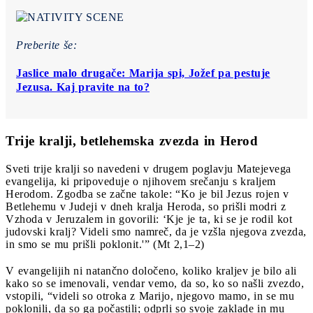
Preberite še:
Jaslice malo drugače: Marija spi, Jožef pa pestuje
Jezusa. Kaj pravite na to?
Trije kralji, betlehemska zvezda in Herod
Sveti trije kralji so navedeni v drugem poglavju Matejevega
evangelija, ki pripoveduje o njihovem srečanju s kraljem
Herodom. Zgodba se začne takole: “Ko je bil Jezus rojen v
Betlehemu v Judeji v dneh kralja Heroda, so prišli modri z
Vzhoda v Jeruzalem in govorili: ‘Kje je ta, ki se je rodil kot
judovski kralj? Videli smo namreč, da je vzšla njegova zvezda,
in smo se mu prišli poklonit.'” (Mt 2,1–2)
V evangelijih ni natančno določeno, koliko kraljev je bilo ali
kako so se imenovali, vendar vemo, da so, ko so našli zvezdo,
vstopili, “videli so otroka z Marijo, njegovo mamo, in se mu
poklonili, da so ga počastili; odprli so svoje zaklade in mu