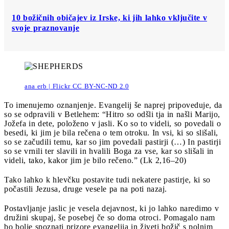
10 božičnih običajev iz Irske, ki jih lahko vključite v
svoje praznovanje
ana erb | Flickr CC BY-NC-ND 2.0
To imenujemo oznanjenje. Evangelij še naprej pripoveduje, da
so se odpravili v Betlehem: “Hitro so odšli tja in našli Marijo,
Jožefa in dete, položeno v jasli. Ko so to videli, so povedali o
besedi, ki jim je bila rečena o tem otroku. In vsi, ki so slišali,
so se začudili temu, kar so jim povedali pastirji (…) In pastirji
so se vrnili ter slavili in hvalili Boga za vse, kar so slišali in
videli, tako, kakor jim je bilo rečeno.” (Lk 2,16–20)
Tako lahko k hlevčku postavite tudi nekatere pastirje, ki so
počastili Jezusa, druge vesele pa na poti nazaj.
Postavljanje jaslic je vesela dejavnost, ki jo lahko naredimo v
družini skupaj, še posebej če so doma otroci. Pomagalo nam
bo bolje spoznati prizore evangelija in živeti božič s polnim