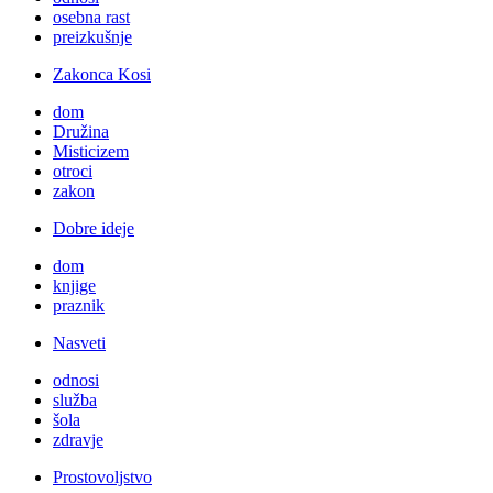
osebna rast
preizkušnje
Zakonca Kosi
dom
Družina
Misticizem
otroci
zakon
Dobre ideje
dom
knjige
praznik
Nasveti
odnosi
služba
šola
zdravje
Prostovoljstvo