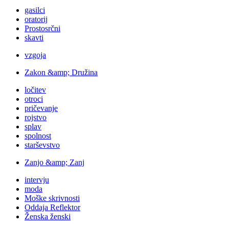
gasilci
oratorij
Prostosrčni
skavti
vzgoja
Zakon &amp; Družina
ločitev
otroci
pričevanje
rojstvo
splav
spolnost
starševstvo
Zanjo &amp; Zanj
intervju
moda
Moške skrivnosti
Oddaja Reflektor
Ženska ženski