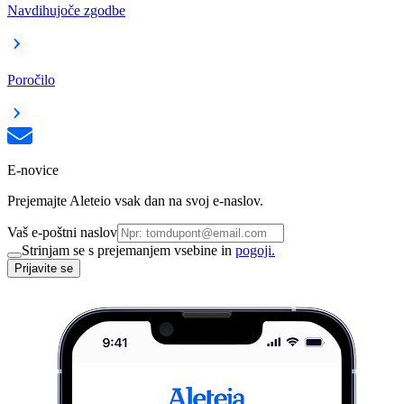
Navdihujoče zgodbe
Poročilo
E-novice
Prejemajte Aleteio vsak dan na svoj e-naslov.
Vaš e-poštni naslov
Strinjam se s prejemanjem vsebine in
pogoji.
Prijavite se