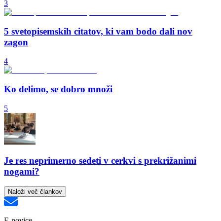
3
5 svetopisemskih citatov, ki vam bodo dali nov
zagon
4
Ko delimo, se dobro množi
5
Je res neprimerno sedeti v cerkvi s prekrižanimi
nogami?
Naloži več člankov
E-novice