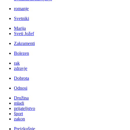
romanje
Svetniki
Marija
Sveti Jožef
Zakramenti
Bolezen
rak
zdravje
Dobrota
Odnosi
Družina
mladi
prijateljstvo
šport
zakon
Preizkušnje