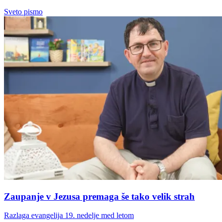
Sveto pismo
Zaupanje v Jezusa premaga še tako velik strah
Razlaga evangelija 19. nedelje med letom