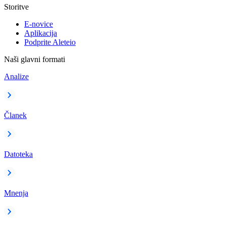
Storitve
E-novice
Aplikacija
Podprite Aleteio
Naši glavni formati
Analize
Članek
Datoteka
Mnenja