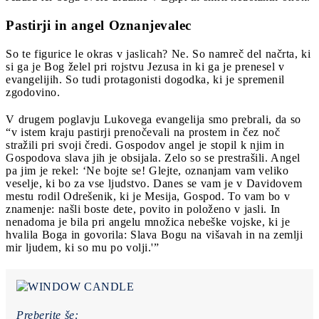
Pastirji in angel Oznanjevalec
So te figurice le okras v jaslicah? Ne. So namreč del načrta, ki
si ga je Bog želel pri rojstvu Jezusa in ki ga je prenesel v
evangelijih. So tudi protagonisti dogodka, ki je spremenil
zgodovino.
V drugem poglavju Lukovega evangelija smo prebrali, da so
“v istem kraju pastirji prenočevali na prostem in čez noč
stražili pri svoji čredi. Gospodov angel je stopil k njim in
Gospodova slava jih je obsijala. Zelo so se prestrašili. Angel
pa jim je rekel: ‘Ne bojte se! Glejte, oznanjam vam veliko
veselje, ki bo za vse ljudstvo. Danes se vam je v Davidovem
mestu rodil Odrešenik, ki je Mesija, Gospod. To vam bo v
znamenje: našli boste dete, povito in položeno v jasli. In
nenadoma je bila pri angelu množica nebeške vojske, ki je
hvalila Boga in govorila: Slava Bogu na višavah in na zemlji
mir ljudem, ki so mu po volji.'”
Preberite še: