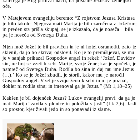
katerega je Bog pridržal načrt, da postane Jezusov zemeljski
oče.
V Matejevem evangeliju beremo: “Z rojstvom Jezusa Kristusa
je bilo takole: Njegova mati Marija je bila zaročena z Jožefom;
in preden sta prišla skupaj, se je izkazalo, da je noseča – bila
pa je noseča od Svetega Duha.
Njen mož Jožef je bil pravičen in je ni hotel osramotiti, zato je
sklenil, da jo bo skrivaj odslovil. Ko je to premišljeval, se mu
je v sanjah prikazal Gospodov angel in rekel: ‘Jožef, Davidov
sin, ne boj se vzeti k sebi Marije, svoje žene; kar je spočela, je
namreč od Svetega Duha. Rodila bo sina in daj mu ime Jezus
(…).’ Ko se je Jožef zbudil, je storil, kakor mu je naročil
Gospodov angel. Vzel je svojo ženo k sebi in ni je poznal,
dokler ni rodila sina; in imenoval ga je Jezus.” (Mt 1,18–25)
Kakšen je bil dojenček Jezus? Lukov evangelij pravi, da ga je
mati Marija “zavila v plenice in položila v jasli” (Lk 2,6). Jasli
so prostor, kjer živali jedo in so ponavadi iz slame.