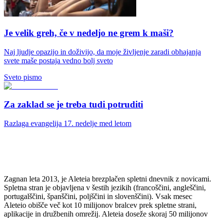
Je velik greh, če v nedeljo ne grem k maši?
Naj ljudje opazijo in doživijo, da moje življenje zaradi obhajanja
svete maše postaja vedno bolj sveto
Sveto pismo
Za zaklad se je treba tudi potruditi
Razlaga evangelija 17. nedelje med letom
Zagnan leta 2013, je Aleteia brezplačen spletni dnevnik z novicami.
Spletna stran je objavljena v šestih jezikih (francoščini, angleščini,
portugalščini, španščini, poljščini in slovenščini). Vsak mesec
Aleteio obišče več kot 10 milijonov bralcev prek spletne strani,
aplikacije in družbenih omrežij. Aleteia doseže skoraj 50 milijonov