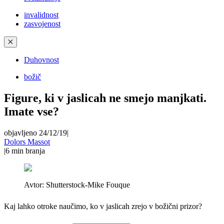
invalidnost
zasvojenost
✕
Duhovnost
božič
Figure, ki v jaslicah ne smejo manjkati.
Imate vse?
objavljeno 24/12/19
|
Dolors Massot
|
6
min branja
Avtor:
Shutterstock-Mike Fouque
Kaj lahko otroke naučimo, ko v jaslicah zrejo v božični prizor?