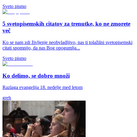
Sveto pismo
5 svetopisemskih citatov za trenutke, ko ne zmorete
več
Ko se nam zdi življenje neobvladljivo, nas ti tolažilni svetopisemski
citati spomnijo, da nas Bog opogumlja...
Sveto pismo
Ko delimo, se dobro množi
Razlaga evangelija 18. nedelje med letom
greh