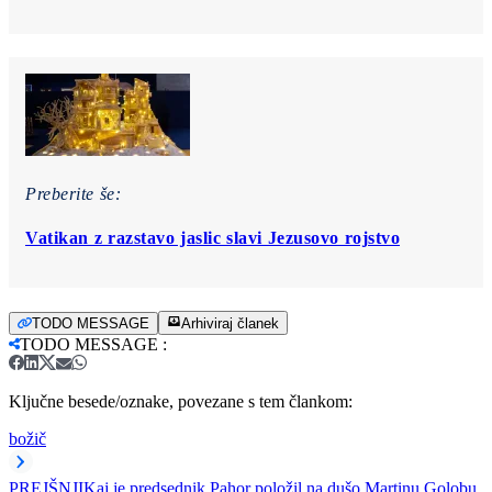
Preberite še:
Vatikan z razstavo jaslic slavi Jezusovo rojstvo
TODO MESSAGE
Arhiviraj članek
TODO MESSAGE
:
Ključne besede/oznake, povezane s tem člankom:
božič
PREJŠNJI
Kaj je predsednik Pahor položil na dušo Martinu Golobu