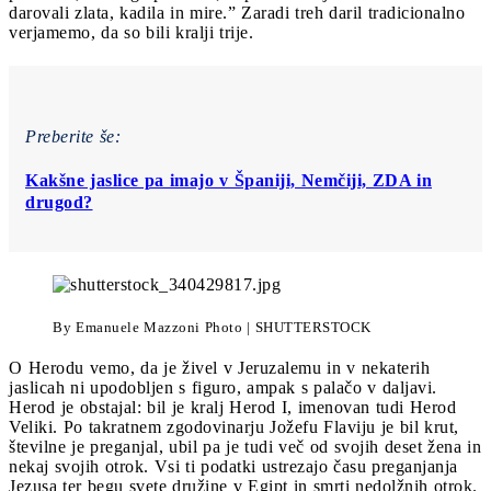
darovali zlata, kadila in mire.” Zaradi treh daril tradicionalno
verjamemo, da so bili kralji trije.
Preberite še:
Kakšne jaslice pa imajo v Španiji, Nemčiji, ZDA in
drugod?
By Emanuele Mazzoni Photo | SHUTTERSTOCK
O Herodu vemo, da je živel v Jeruzalemu in v nekaterih
jaslicah ni upodobljen s figuro, ampak s palačo v daljavi.
Herod je obstajal: bil je kralj Herod I, imenovan tudi Herod
Veliki. Po takratnem zgodovinarju Jožefu Flaviju je bil krut,
številne je preganjal, ubil pa je tudi več od svojih deset žena in
nekaj svojih otrok. Vsi ti podatki ustrezajo času preganjanja
Jezusa ter begu svete družine v Egipt in smrti nedolžnih otrok.