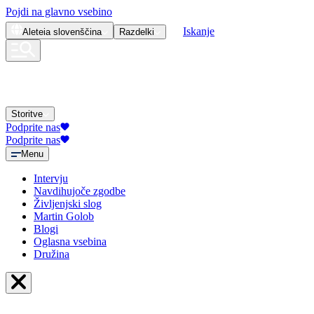
Pojdi na glavno vsebino
Iskanje
Aleteia
slovenščina
Razdelki
Storitve
Podprite nas
Podprite nas
Menu
Intervju
Navdihujoče zgodbe
Življenjski slog
Martin Golob
Blogi
Oglasna vsebina
Družina