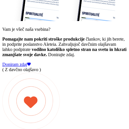
Vam je všeč naša vsebina?
Pomagajte nam pokriti stroške produkcije
člankov, ki jih berete,
in podprite poslanstvo Aleteia. Zahvaljujoč davčnim olajšavam
lahko podpirate
vodilno katoliško spletno stran na svetu in hkrati
zmanjšate svoje davke.
Donirajte zdaj.
Doniram zdaj
( Z davčno olajšavo )