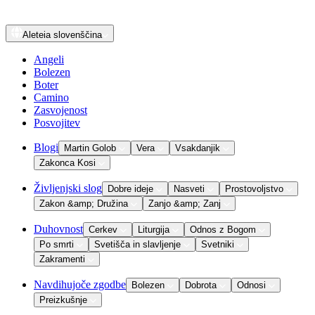
Aleteia
slovenščina
Angeli
Bolezen
Boter
Camino
Zasvojenost
Posvojitev
Blogi
Martin Golob
Vera
Vsakdanjik
Zakonca Kosi
Življenjski slog
Dobre ideje
Nasveti
Prostovoljstvo
Zakon &amp; Družina
Zanjo &amp; Zanj
Duhovnost
Cerkev
Liturgija
Odnos z Bogom
Po smrti
Svetišča in slavljenje
Svetniki
Zakramenti
Navdihujoče zgodbe
Bolezen
Dobrota
Odnosi
Preizkušnje