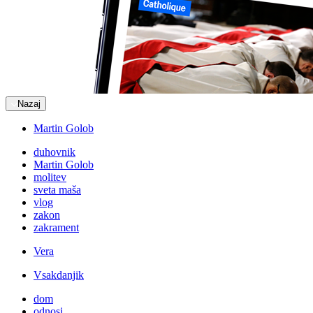
Nazaj
Martin Golob
duhovnik
Martin Golob
molitev
sveta maša
vlog
zakon
zakrament
Vera
Vsakdanjik
dom
odnosi