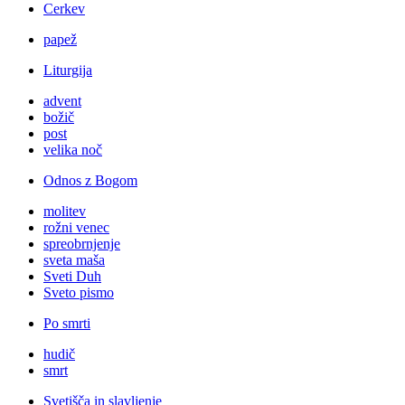
Cerkev
papež
Liturgija
advent
božič
post
velika noč
Odnos z Bogom
molitev
rožni venec
spreobrnjenje
sveta maša
Sveti Duh
Sveto pismo
Po smrti
hudič
smrt
Svetišča in slavljenje