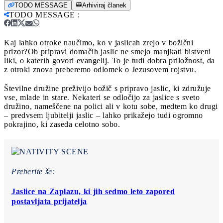
TODO MESSAGE
Arhiviraj članek
TODO MESSAGE
:
Kaj lahko otroke naučimo, ko v jaslicah zrejo v božični
prizor?
Ob pripravi domačih jaslic ne smejo manjkati bistveni
liki, o katerih govori evangelij. To je tudi dobra priložnost, da
z otroki znova preberemo odlomek o Jezusovem rojstvu.
Številne družine preživijo božič s pripravo jaslic, ki združuje
vse, mlade in stare. Nekateri se odločijo za jaslice s sveto
družino, nameščene na polici ali v kotu sobe, medtem ko drugi
‒ predvsem ljubitelji jaslic ‒ lahko prikažejo tudi ogromno
pokrajino, ki zaseda celotno sobo.
Preberite še:
Jaslice na Zaplazu, ki jih sedmo leto zapored
postavljata prijatelja