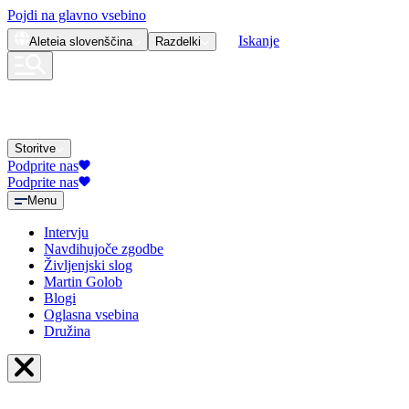
Pojdi na glavno vsebino
Iskanje
Aleteia
slovenščina
Razdelki
Storitve
Podprite nas
Podprite nas
Menu
Intervju
Navdihujoče zgodbe
Življenjski slog
Martin Golob
Blogi
Oglasna vsebina
Družina