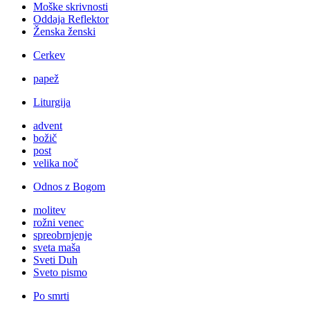
Moške skrivnosti
Oddaja Reflektor
Ženska ženski
Cerkev
papež
Liturgija
advent
božič
post
velika noč
Odnos z Bogom
molitev
rožni venec
spreobrnjenje
sveta maša
Sveti Duh
Sveto pismo
Po smrti