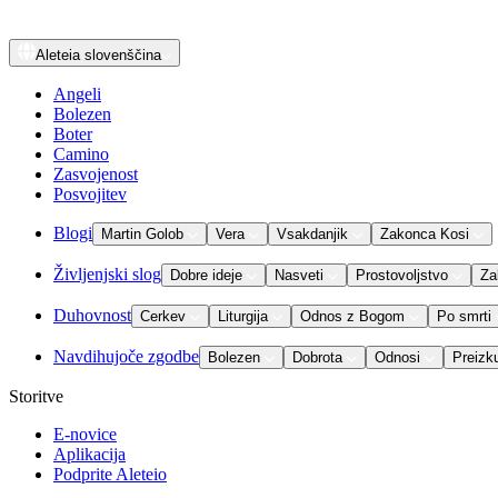
Aleteia
slovenščina
Angeli
Bolezen
Boter
Camino
Zasvojenost
Posvojitev
Blogi
Martin Golob
Vera
Vsakdanjik
Zakonca Kosi
Življenjski slog
Dobre ideje
Nasveti
Prostovoljstvo
Za
Duhovnost
Cerkev
Liturgija
Odnos z Bogom
Po smrti
Navdihujoče zgodbe
Bolezen
Dobrota
Odnosi
Preizk
Storitve
E-novice
Aplikacija
Podprite Aleteio