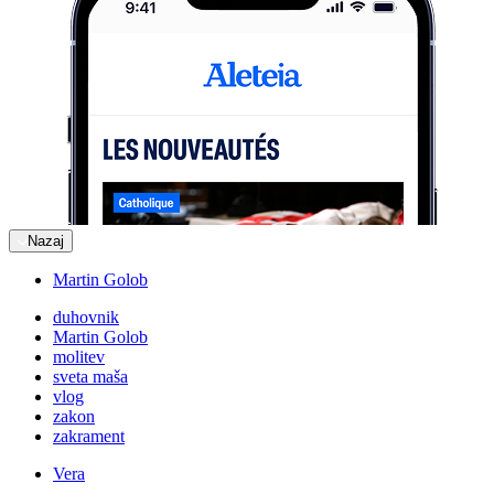
Nazaj
Martin Golob
duhovnik
Martin Golob
molitev
sveta maša
vlog
zakon
zakrament
Vera