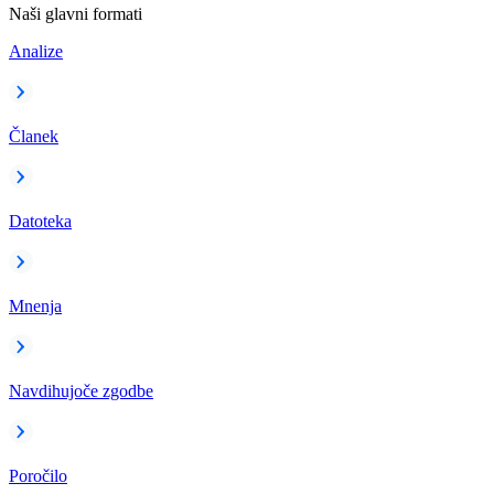
Naši glavni formati
Analize
Članek
Datoteka
Mnenja
Navdihujoče zgodbe
Poročilo