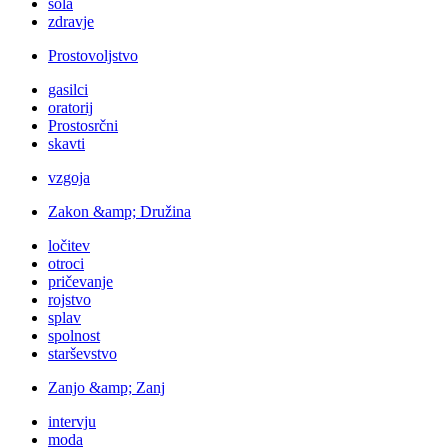
šola
zdravje
Prostovoljstvo
gasilci
oratorij
Prostosrčni
skavti
vzgoja
Zakon &amp; Družina
ločitev
otroci
pričevanje
rojstvo
splav
spolnost
starševstvo
Zanjo &amp; Zanj
intervju
moda