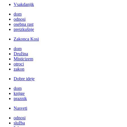
Vsakdanjik
dom
odnosi
osebna rast
preizkušnje
Zakonca Kosi
dom
Družina
Misticizem
otroci
zakon
Dobre ideje
dom
knjige
praznik
Nasveti
odnosi
služba