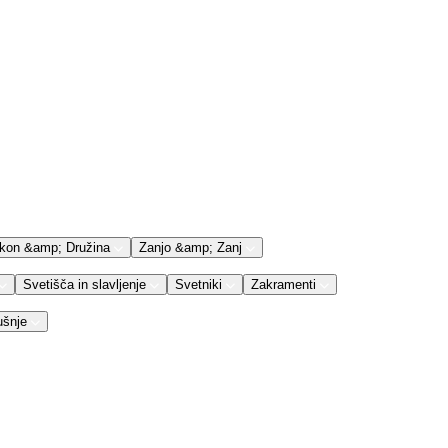
kon &amp; Družina
Zanjo &amp; Zanj
Svetišča in slavljenje
Svetniki
Zakramenti
ušnje