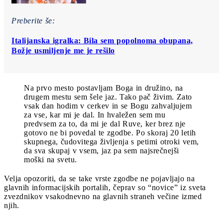
Preberite še:
Italijanska igralka: Bila sem popolnoma obupana,
Božje usmiljenje me je rešilo
Na prvo mesto postavljam Boga in družino, na
drugem mestu sem šele jaz. Tako pač živim. Zato
vsak dan hodim v cerkev in se Bogu zahvaljujem
za vse, kar mi je dal. In hvaležen sem mu
predvsem za to, da mi je dal Ruve, ker brez nje
gotovo ne bi povedal te zgodbe. Po skoraj 20 letih
skupnega, čudovitega življenja s petimi otroki vem,
da sva skupaj v vsem, jaz pa sem najsrečnejši
moški na svetu.
Velja opozoriti, da se take vrste zgodbe ne pojavljajo na
glavnih informacijskih portalih, čeprav so “novice” iz sveta
zvezdnikov vsakodnevno na glavnih straneh večine izmed
njih.