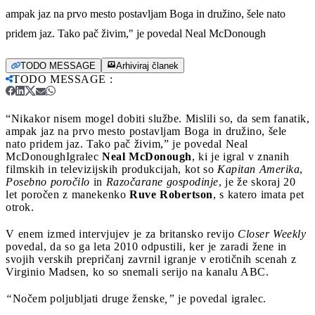
ampak jaz na prvo mesto postavljam Boga in družino, šele nato
pridem jaz. Tako pač živim," je povedal Neal McDonough
TODO MESSAGE
Arhiviraj članek
TODO MESSAGE
:
“Nikakor nisem mogel dobiti službe. Mislili so, da sem fanatik,
ampak jaz na prvo mesto postavljam Boga in družino, šele
nato pridem jaz. Tako pač živim,” je povedal Neal
McDonough
Igralec
Neal McDonough
, ki je igral v znanih
filmskih in televizijskih produkcijah, kot so
Kapitan Amerika
,
Posebno poročilo
in
Razočarane gospodinje
, je že skoraj 20
let poročen z manekenko
Ruve Robertson
, s katero imata pet
otrok.
V enem izmed intervjujev je za britansko revijo
Closer Weekly
povedal, da so ga leta 2010 odpustili, ker je zaradi žene in
svojih verskih prepričanj zavrnil igranje v erotičnih scenah z
Virginio Madsen, ko so snemali serijo na kanalu ABC.
“
Nočem poljubljati druge ženske
,”
je povedal igralec.