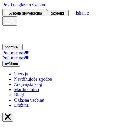
Pojdi na glavno vsebino
Iskanje
Aleteia
slovenščina
Razdelki
Storitve
Podprite nas
Podprite nas
Menu
Intervju
Navdihujoče zgodbe
Življenjski slog
Martin Golob
Blogi
Oglasna vsebina
Družina