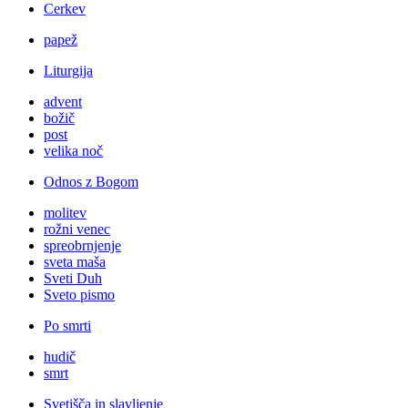
Cerkev
papež
Liturgija
advent
božič
post
velika noč
Odnos z Bogom
molitev
rožni venec
spreobrnjenje
sveta maša
Sveti Duh
Sveto pismo
Po smrti
hudič
smrt
Svetišča in slavljenje