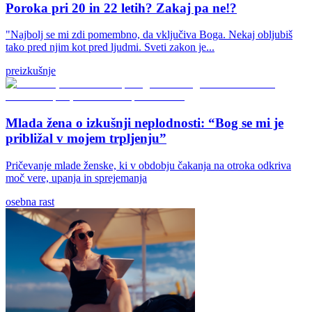
Poroka pri 20 in 22 letih? Zakaj pa ne!?
"Najbolj se mi zdi pomembno, da vključiva Boga. Nekaj obljubiš
tako pred njim kot pred ljudmi. Sveti zakon je...
preizkušnje
Mlada žena o izkušnji neplodnosti: “Bog se mi je
približal v mojem trpljenju”
Pričevanje mlade ženske, ki v obdobju čakanja na otroka odkriva
moč vere, upanja in sprejemanja
osebna rast