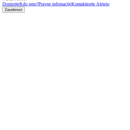
Donirajte
Kdo smo?
Pravne infomacije
Kontaktirajte Aleteio
Zasebnost