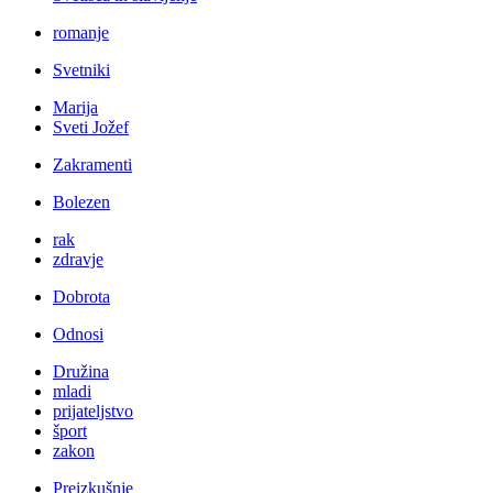
romanje
Svetniki
Marija
Sveti Jožef
Zakramenti
Bolezen
rak
zdravje
Dobrota
Odnosi
Družina
mladi
prijateljstvo
šport
zakon
Preizkušnje