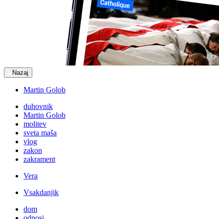
Nazaj
Martin Golob
duhovnik
Martin Golob
molitev
sveta maša
vlog
zakon
zakrament
Vera
Vsakdanjik
dom
odnosi