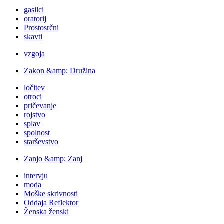
gasilci
oratorij
Prostosrčni
skavti
vzgoja
Zakon &amp; Družina
ločitev
otroci
pričevanje
rojstvo
splav
spolnost
starševstvo
Zanjo &amp; Zanj
intervju
moda
Moške skrivnosti
Oddaja Reflektor
Ženska ženski