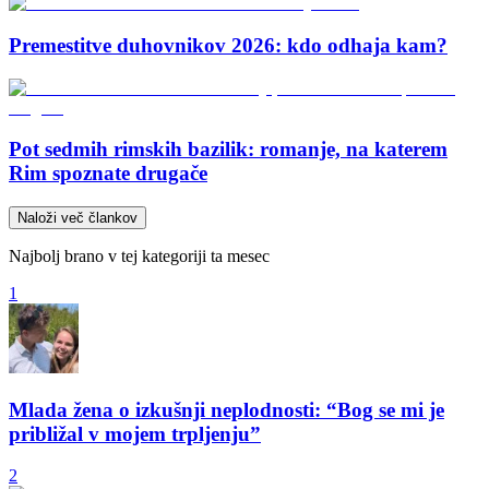
Premestitve duhovnikov 2026: kdo odhaja kam?
Pot sedmih rimskih bazilik: romanje, na katerem
Rim spoznate drugače
Naloži več člankov
Najbolj brano v tej kategoriji ta mesec
1
Mlada žena o izkušnji neplodnosti: “Bog se mi je
približal v mojem trpljenju”
2