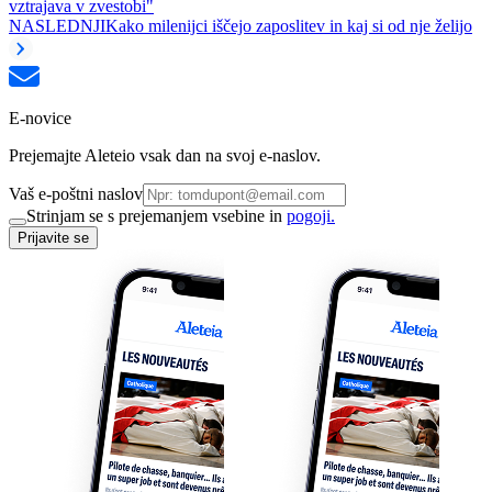
vztrajava v zvestobi"
NASLEDNJI
Kako milenijci iščejo zaposlitev in kaj si od nje želijo
E-novice
Prejemajte Aleteio vsak dan na svoj e-naslov.
Vaš e-poštni naslov
Strinjam se s prejemanjem vsebine in
pogoji.
Prijavite se