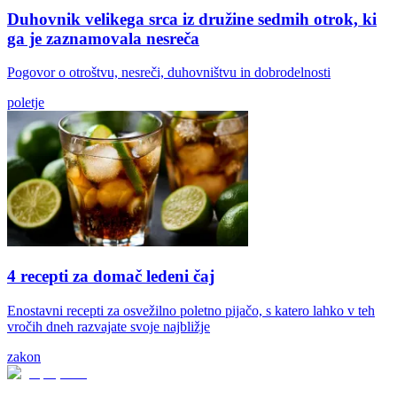
Duhovnik velikega srca iz družine sedmih otrok, ki
ga je zaznamovala nesreča
Pogovor o otroštvu, nesreči, duhovništvu in dobrodelnosti
poletje
4 recepti za domač ledeni čaj
Enostavni recepti za osvežilno poletno pijačo, s katero lahko v teh
vročih dneh razvajate svoje najbližje
zakon