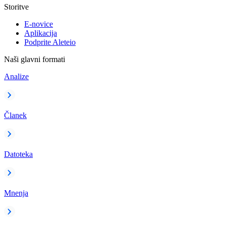
Storitve
E-novice
Aplikacija
Podprite Aleteio
Naši glavni formati
Analize
Članek
Datoteka
Mnenja