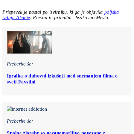
Prispevek je nastal po izvirniku, ki ga je objavila
poljska
izdaja Aleteie
. Prevod in priredba: Jezikovno Mesto.
Preberite še:
Igralka o duhovni izkušnji med snemanjem filma o
sveti Favstini
Preberite še:
Spolne zlorabe so nezanemarljivo povezane z