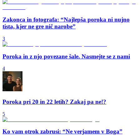
Zakonca in fotografa: “Najlepša poroka ni nujno
tista, kjer ne gre nič narobe”
3
Poroka in z njo povezane šale. Nasmejte se z nami
4
Poroka pri 20 in 22 letih? Zakaj pa ne!?
5
Ko vam otrok zabrusi: “Ne verjamem v Boga”