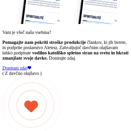
Vam je všeč naša vsebina?
Pomagajte nam pokriti stroške produkcije
člankov, ki jih berete,
in podprite poslanstvo Aleteia. Zahvaljujoč davčnim olajšavam
lahko podpirate
vodilno katoliško spletno stran na svetu in hkrati
zmanjšate svoje davke.
Donirajte zdaj.
Doniram zdaj
( Z davčno olajšavo )