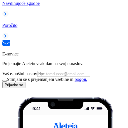
Navdihujoče zgodbe
Poročilo
E-novice
Prejemajte Aleteio vsak dan na svoj e-naslov.
Vaš e-poštni naslov
Strinjam se s prejemanjem vsebine in
pogoji.
Prijavite se