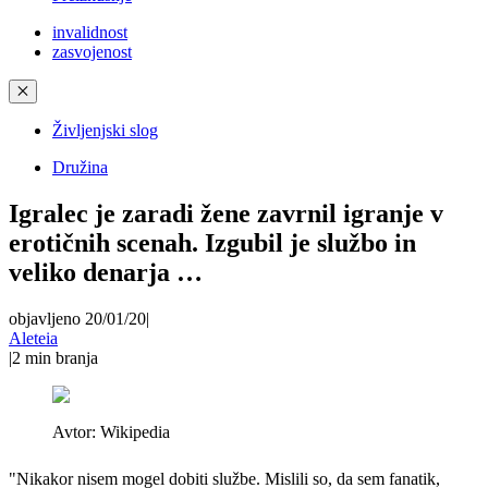
invalidnost
zasvojenost
✕
Življenjski slog
Družina
Igralec je zaradi žene zavrnil igranje v
erotičnih scenah. Izgubil je službo in
veliko denarja …
objavljeno 20/01/20
|
Aleteia
|
2
min branja
Avtor:
Wikipedia
"Nikakor nisem mogel dobiti službe. Mislili so, da sem fanatik,