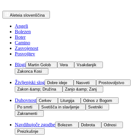
Aleteia
slovenščina
Angeli
Bolezen
Boter
Camino
Zasvojenost
Posvojitev
Blogi
Martin Golob
Vera
Vsakdanjik
Zakonca Kosi
Življenjski slog
Dobre ideje
Nasveti
Prostovoljstvo
Zakon &amp; Družina
Zanjo &amp; Zanj
Duhovnost
Cerkev
Liturgija
Odnos z Bogom
Po smrti
Svetišča in slavljenje
Svetniki
Zakramenti
Navdihujoče zgodbe
Bolezen
Dobrota
Odnosi
Preizkušnje