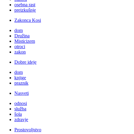
osebna rast
preizkušnje
Zakonca Kosi
dom
Družina
Misticizem
otroci
zakon
Dobre ideje
dom
knjige
praznik
Nasveti
odnosi
služba
šola
zdravje
Prostovoljstvo