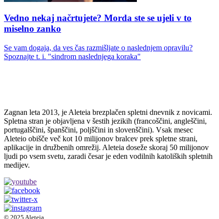
Vedno nekaj načrtujete? Morda ste se ujeli v to
miselno zanko
Se vam dogaja, da ves čas razmišljate o naslednjem opravilu?
Spoznajte t. i. "sindrom naslednjega koraka"
Zagnan leta 2013, je Aleteia brezplačen spletni dnevnik z novicami.
Spletna stran je objavljena v šestih jezikih (francoščini, angleščini,
portugalščini, španščini, poljščini in slovenščini). Vsak mesec
Aleteio obišče več kot 10 milijonov bralcev prek spletne strani,
aplikacije in družbenih omrežij. Aleteia doseže skoraj 50 milijonov
ljudi po vsem svetu, zaradi česar je eden vodilnih katoliških spletnih
medijev.
© 2025 Aleteia