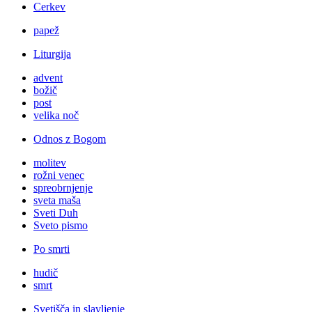
Cerkev
papež
Liturgija
advent
božič
post
velika noč
Odnos z Bogom
molitev
rožni venec
spreobrnjenje
sveta maša
Sveti Duh
Sveto pismo
Po smrti
hudič
smrt
Svetišča in slavljenje