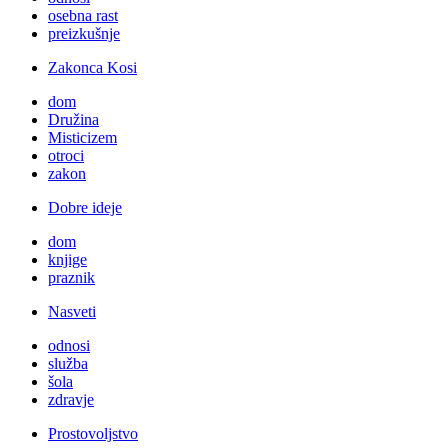
osebna rast
preizkušnje
Zakonca Kosi
dom
Družina
Misticizem
otroci
zakon
Dobre ideje
dom
knjige
praznik
Nasveti
odnosi
služba
šola
zdravje
Prostovoljstvo