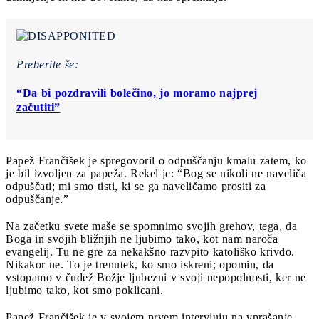
Preberite še:
“Da bi pozdravili bolečino, jo moramo najprej
začutiti”
Papež Frančišek je spregovoril o odpuščanju kmalu zatem, ko
je bil izvoljen za papeža. Rekel je: “Bog se nikoli ne naveliča
odpuščati; mi smo tisti, ki se ga naveličamo prositi za
odpuščanje.”
Na začetku svete maše se spomnimo svojih grehov, tega, da
Boga in svojih bližnjih ne ljubimo tako, kot nam naroča
evangelij. Tu ne gre za nekakšno razvpito katoliško krivdo.
Nikakor ne. To je trenutek, ko smo iskreni; opomin, da
vstopamo v čudež Božje ljubezni v svoji nepopolnosti, ker ne
ljubimo tako, kot smo poklicani.
Papež Frančišek je v svojem prvem intervjuju na vprašanje,