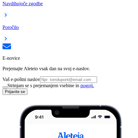
Navdihujoče zgodbe
Poročilo
E-novice
Prejemajte Aleteio vsak dan na svoj e-naslov.
Vaš e-poštni naslov
Strinjam se s prejemanjem vsebine in
pogoji.
Prijavite se