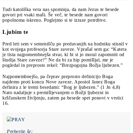
Tudi katoliška vera nas spominja, da nam Jezus te besede
govori pri vsaki maši. Še več, te besede nam govori
popolnoma iskreno. Poglejmo si te izraze potrditve.
Ljubim te
Pred leti sem v semenišču po predavanjih na hodniku stisnil v
kot svojega profesorja Stare zaveze. Vprašal sem ga: “Katera
je tista najpomembnejša stvar, ki bi si jo moral zapomniti od
študija Stare zaveze?” Ne da bi za hip pomišljal, me je
pogledal in preprosto rekel: “Brezpogojna Božja ljubezen.”
Najpomembnejšo, pa čeprav preprosto definicijo Boga
najdemo proti koncu Nove zaveze. Apostol Janez Boga
definira z le tremi besedami: “Bog je ljubezen.” (1 Jn 4,8)
Nato nadaljuje s premišljevanjem o Božji ljubezni in
krščanskem življenju, zatem pa besede spet ponovi v vrstici
16.
Preberite še: