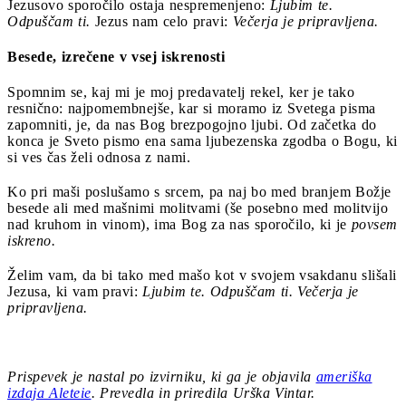
Jezusovo sporočilo ostaja nespremenjeno:
Ljubim te.
Odpuščam ti.
Jezus nam celo pravi:
Večerja je pripravljena.
Besede, izrečene v vsej iskrenosti
Spomnim se, kaj mi je moj predavatelj rekel, ker je tako
resnično: najpomembnejše, kar si moramo iz Svetega pisma
zapomniti, je, da nas Bog brezpogojno ljubi. Od začetka do
konca je Sveto pismo ena sama ljubezenska zgodba o Bogu, ki
si ves čas želi odnosa z nami.
Ko pri maši poslušamo s srcem, pa naj bo med branjem Božje
besede ali med mašnimi molitvami (še posebno med molitvijo
nad kruhom in vinom), ima Bog za nas sporočilo, ki je
povsem
iskreno.
Želim vam, da bi tako med mašo kot v svojem vsakdanu slišali
Jezusa, ki vam pravi:
Ljubim te. Odpuščam ti. Večerja je
pripravljena.
Prispevek je nastal po izvirniku, ki ga je objavila
ameriška
izdaja Aleteie
. Prevedla in priredila Urška Vintar.