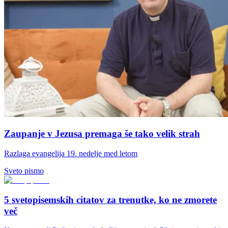
Zaupanje v Jezusa premaga še tako velik strah
Razlaga evangelija 19. nedelje med letom
Sveto pismo
5 svetopisemskih citatov za trenutke, ko ne zmorete
več