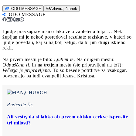
TODO MESSAGE
Arhiviraj članek
TODO MESSAGE
:
Ljudje pravzaprav nismo tako zelo zapletena bitja …
Neki
župljan mi je nekoč posredoval rezultate raziskave, v kateri so
ljudje povedali, kaj si najbolj želijo, da bi jim drugi iskreno
rekli.
Na prvem mestu je bilo:
Ljubim te.
Na drugem mestu:
Odpuščam ti
. In na tretjem mestu (ste pripravljeni na to?):
Večerja je pripravljena
. To so besede potrditve za vsakogar,
povzemajo pa tudi evangelij Jezusa Kristusa.
Preberite še:
Ali veste, da si lahko ob prvem obisku cerkve izprosite
tri milosti?