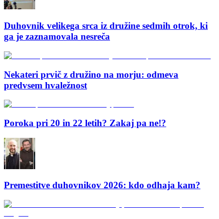
Duhovnik velikega srca iz družine sedmih otrok, ki
ga je zaznamovala nesreča
Nekateri prvič z družino na morju: odmeva
predvsem hvaležnost
Poroka pri 20 in 22 letih? Zakaj pa ne!?
Premestitve duhovnikov 2026: kdo odhaja kam?