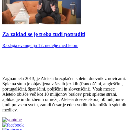
Za zaklad se je treba tudi potruditi
Razlaga evangelija 17. nedelje med letom
Zagnan leta 2013, je Aleteia brezplačen spletni dnevnik z novicami.
Spletna stran je objavljena v šestih jezikih (francoščini, angleščini,
portugalščini, španščini, poljščini in slovenščini). Vsak mesec
Aleteio obišče več kot 10 milijonov bralcev prek spletne strani,
aplikacije in družbenih omrežij. Aleteia doseže skoraj 50 milijonov
ljudi po vsem svetu, zaradi česar je eden vodilnih katoliških spletnih
medijev.