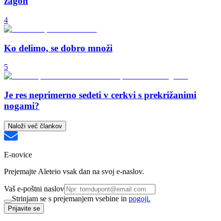
zagon
4
Ko delimo, se dobro množi
5
Je res neprimerno sedeti v cerkvi s prekrižanimi
nogami?
Naloži več člankov
E-novice
Prejemajte Aleteio vsak dan na svoj e-naslov.
Vaš e-poštni naslov
Strinjam se s prejemanjem vsebine in
pogoji.
Prijavite se