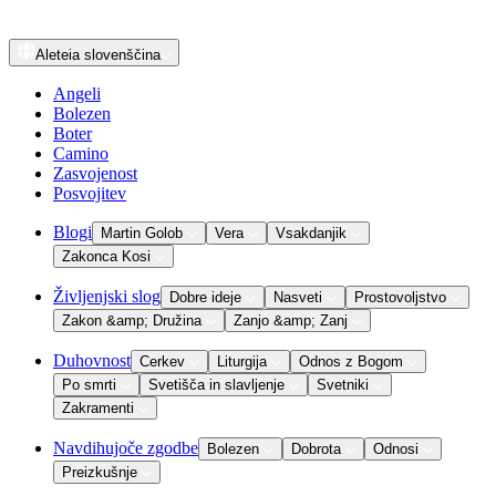
Aleteia
slovenščina
Angeli
Bolezen
Boter
Camino
Zasvojenost
Posvojitev
Blogi
Martin Golob
Vera
Vsakdanjik
Zakonca Kosi
Življenjski slog
Dobre ideje
Nasveti
Prostovoljstvo
Zakon &amp; Družina
Zanjo &amp; Zanj
Duhovnost
Cerkev
Liturgija
Odnos z Bogom
Po smrti
Svetišča in slavljenje
Svetniki
Zakramenti
Navdihujoče zgodbe
Bolezen
Dobrota
Odnosi
Preizkušnje