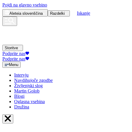
Pojdi na glavno vsebino
Iskanje
Aleteia
slovenščina
Razdelki
Storitve
Podprite nas
Podprite nas
Menu
Intervju
Navdihujoče zgodbe
Življenjski slog
Martin Golob
Blogi
Oglasna vsebina
Družina