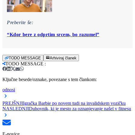
Preberite še:
“Kdor bere z odprtim srcem, bo razumel”
TODO MESSAGE
Arhiviraj članek
TODO MESSAGE
:
Ključne besede/oznake, povezane s tem člankom:
odnosi
PREJŠNJI
Igračka Barbie po novem tudi na invalidskem vozičku
NASLEDNJI
Duhovnik, ki je mesto za oznanjevanje našel v fitnesu
E-novice