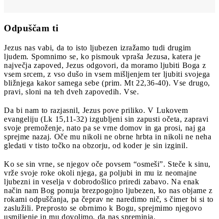
Odpuščam ti
Jezus nas vabi, da to isto ljubezen izražamo tudi drugim
ljudem. Spomnimo se, ko pismouk vpraša Jezusa, katera je
največja zapoved, Jezus odgovori, da moramo ljubiti Boga z
vsem srcem, z vso dušo in vsem mišljenjem ter ljubiti svojega
bližnjega kakor samega sebe (prim. Mt 22,36-40). Vse drugo,
pravi, sloni na teh dveh zapovedih. Vse.
Da bi nam to razjasnil, Jezus pove priliko. V Lukovem
evangeliju (Lk 15,11-32) izgubljeni sin zapusti očeta, zapravi
svoje premoženje, nato pa se vrne domov in ga prosi, naj ga
sprejme nazaj. Oče mu nikoli ne obrne hrbta in nikoli ne neha
gledati v tisto točko na obzorju, od koder je sin izginil.
Ko se sin vrne, se njegov oče povsem “osmeši”. Steče k sinu,
vrže svoje roke okoli njega, ga poljubi in mu iz neomajne
ljubezni in veselja v dobrodošlico priredi zabavo. Na enak
način nam Bog ponuja brezpogojno ljubezen, ko nas objame z
rokami odpuščanja, pa čeprav ne naredimo nič, s čimer bi si to
zaslužili. Preprosto se obrnimo k Bogu, sprejmimo njegovo
usmiljenje in mu dovolimo, da nas spreminja.