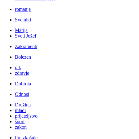
romanje
Svetniki
Marija
Sveti Jožef
Zakramenti
Bolezen
rak
zdravje
Dobrota
Odnosi
Družina
mladi
prijateljstvo
šport
zakon
Preizkušnje