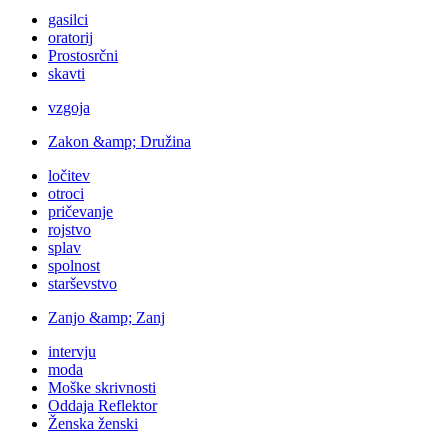
gasilci
oratorij
Prostosrčni
skavti
vzgoja
Zakon &amp; Družina
ločitev
otroci
pričevanje
rojstvo
splav
spolnost
starševstvo
Zanjo &amp; Zanj
intervju
moda
Moške skrivnosti
Oddaja Reflektor
Ženska ženski