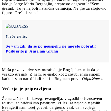
kdo je Jorge Mario Bergoglio, preprosto odgovoril: “Sem
grešnik. To je najbolj natančna definicija. Ne gre za slogovno
figuro. Grešnik sem.”
Preberite še:
Se vam zdi, da se po neuspehu ne morete pobrati?
Poslušajte p. Anselma Grüna
Maša priznava dve stvarnosti: da je Bog ljubezen in da je
vsakdo grešnik. Z nami je enako kot z izgubljenim sinom:
karkoli smo naredili ali rekli – Bog nam pravi:
Odpuščam ti
.
Večerja je pripravljena
Že na začetku Lukovega evangelija, v zgodbi o Jezusovem
rojstvu, se pridružimo pastirjem, ki Jezusa najdejo v jaslih.
Evangelij nam torej govori, da gremo vsak dan svojega