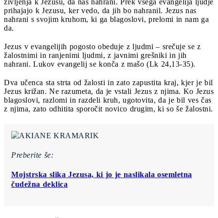
življenja k Jezusu, da nas nahrani. Prek vsega evangelija ljudje
prihajajo k Jezusu, ker vedo, da jih bo nahranil. Jezus nas
nahrani s svojim kruhom, ki ga blagoslovi, prelomi in nam ga
da.
Jezus v evangelijih pogosto obeduje z ljudmi – srečuje se z
žalostnimi in ranjenimi ljudmi, z javnimi grešniki in jih
nahrani. Lukov evangelij se konča z mašo (Lk 24,13-35).
Dva učenca sta strta od žalosti in zato zapustita kraj, kjer je bil
Jezus križan. Ne razumeta, da je vstali Jezus z njima. Ko Jezus
blagoslovi, razlomi in razdeli kruh, ugotovita, da je bil ves čas
z njima, zato odhitita sporočit novico drugim, ki so še žalostni.
Preberite še:
Mojstrska slika Jezusa, ki jo je naslikala osemletna
čudežna deklica