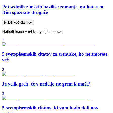
Pot sedmih rimskih bazilik: romanje, na katerem
Rim spoznate drugače
Naloži več člankov
Najbolj brano v tej kategoriji ta mesec
1
5 svetopisemskih citatov za trenutke, ko ne zmorete
več
2
Je velik greh, če v nedeljo ne grem k maši?
3
5 svetopisemskih citatov, ki vam bodo dali nov