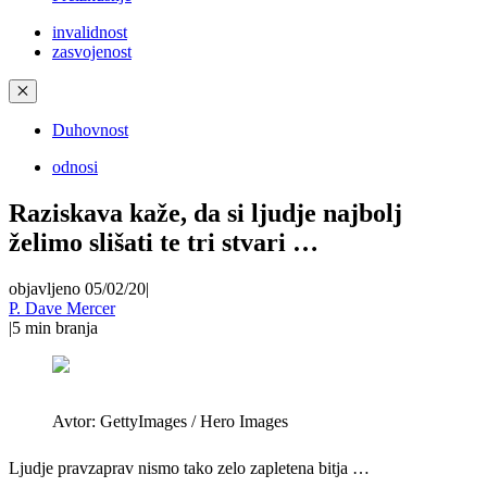
invalidnost
zasvojenost
✕
Duhovnost
odnosi
Raziskava kaže, da si ljudje najbolj
želimo slišati te tri stvari …
objavljeno 05/02/20
|
P. Dave Mercer
|
5
min branja
Avtor:
GettyImages / Hero Images
Ljudje pravzaprav nismo tako zelo zapletena bitja …