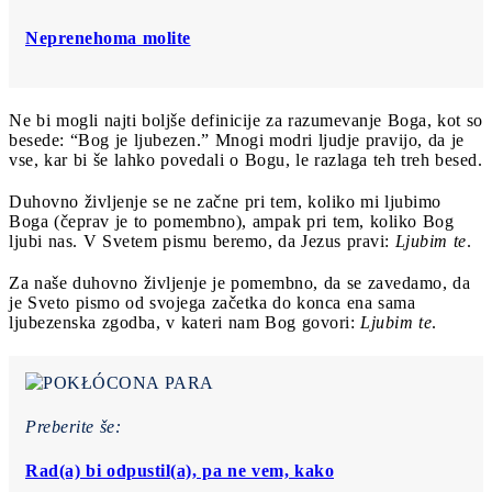
Neprenehoma molite
Ne bi mogli najti boljše definicije za razumevanje Boga, kot so
besede: “Bog je ljubezen.” Mnogi modri ljudje pravijo, da je
vse, kar bi še lahko povedali o Bogu, le razlaga teh treh besed.
Duhovno življenje se ne začne pri tem, koliko mi ljubimo
Boga (čeprav je to pomembno), ampak pri tem, koliko Bog
ljubi nas. V Svetem pismu beremo, da Jezus pravi:
Ljubim te
.
Za naše duhovno življenje je pomembno, da se zavedamo, da
je Sveto pismo od svojega začetka do konca ena sama
ljubezenska zgodba, v kateri nam Bog govori:
Ljubim te
.
Preberite še:
Rad(a) bi odpustil(a), pa ne vem, kako