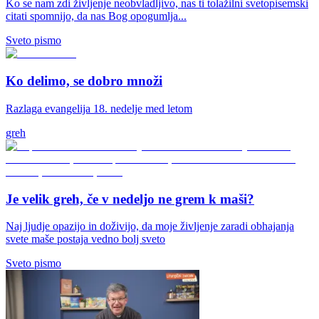
Ko se nam zdi življenje neobvladljivo, nas ti tolažilni svetopisemski
citati spomnijo, da nas Bog opogumlja...
Sveto pismo
Ko delimo, se dobro množi
Razlaga evangelija 18. nedelje med letom
greh
Je velik greh, če v nedeljo ne grem k maši?
Naj ljudje opazijo in doživijo, da moje življenje zaradi obhajanja
svete maše postaja vedno bolj sveto
Sveto pismo