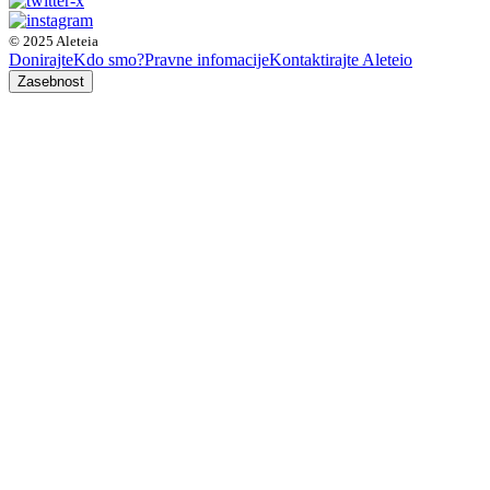
© 2025 Aleteia
Donirajte
Kdo smo?
Pravne infomacije
Kontaktirajte Aleteio
Zasebnost