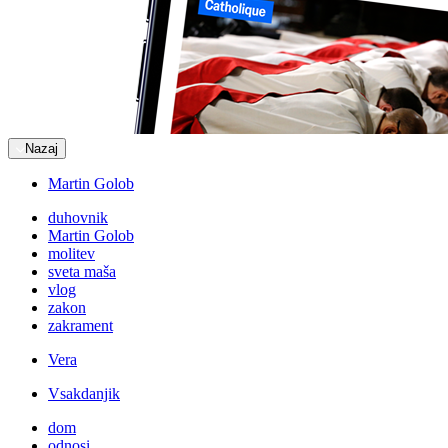
Nazaj
Martin Golob
duhovnik
Martin Golob
molitev
sveta maša
vlog
zakon
zakrament
Vera
Vsakdanjik
dom
odnosi