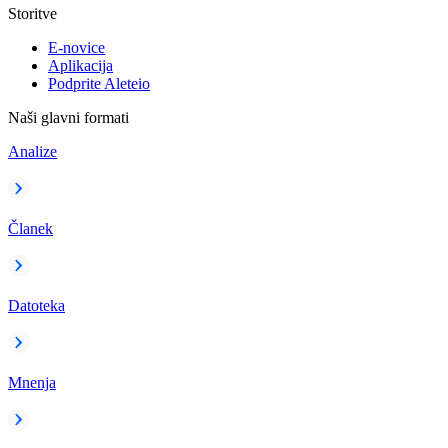
Storitve
E-novice
Aplikacija
Podprite Aleteio
Naši glavni formati
Analize
Članek
Datoteka
Mnenja