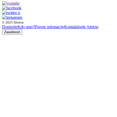
© 2025 Aleteia
Donirajte
Kdo smo?
Pravne infomacije
Kontaktirajte Aleteio
Zasebnost