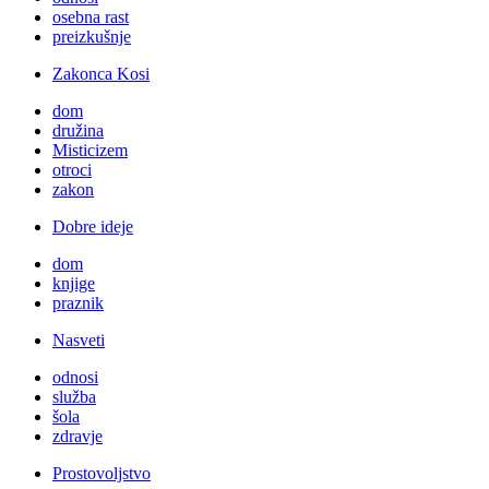
osebna rast
preizkušnje
Zakonca Kosi
dom
družina
Misticizem
otroci
zakon
Dobre ideje
dom
knjige
praznik
Nasveti
odnosi
služba
šola
zdravje
Prostovoljstvo