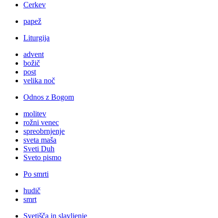
Cerkev
papež
Liturgija
advent
božič
post
velika noč
Odnos z Bogom
molitev
rožni venec
spreobrnjenje
sveta maša
Sveti Duh
Sveto pismo
Po smrti
hudič
smrt
Svetišča in slavljenje