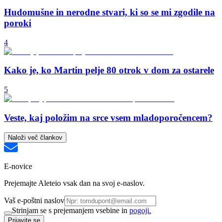
Hudomušne in nerodne stvari, ki so se mi zgodile na
poroki
4
Kako je, ko Martin pelje 80 otrok v dom za ostarele
5
Veste, kaj položim na srce vsem mladoporočencem?
Naloži več člankov
E-novice
Prejemajte Aleteio vsak dan na svoj e-naslov.
Vaš e-poštni naslov
Strinjam se s prejemanjem vsebine in
pogoji.
Prijavite se