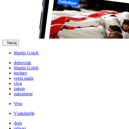
Nazaj
Martin Golob
duhovnik
Martin Golob
molitev
sveta maša
vlog
zakon
zakrament
Vera
Vsakdanjik
dom
odnosi