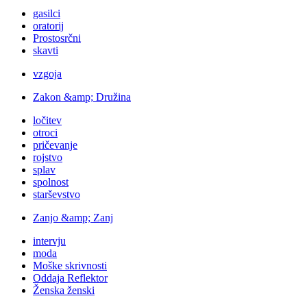
gasilci
oratorij
Prostosrčni
skavti
vzgoja
Zakon &amp; Družina
ločitev
otroci
pričevanje
rojstvo
splav
spolnost
starševstvo
Zanjo &amp; Zanj
intervju
moda
Moške skrivnosti
Oddaja Reflektor
Ženska ženski