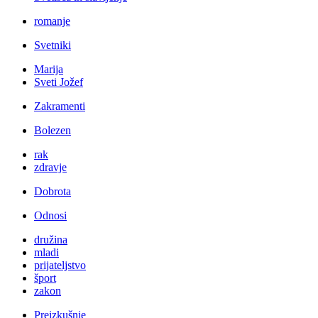
romanje
Svetniki
Marija
Sveti Jožef
Zakramenti
Bolezen
rak
zdravje
Dobrota
Odnosi
družina
mladi
prijateljstvo
šport
zakon
Preizkušnje