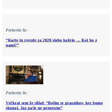
Preberite še:
“Karte in zvezde za 2020 slabo kažejo … Kaj bo z
nami?”
Preberite še:
Večkrat sem že slišal: “Bojim se praznikov, ker bomo
skupaj. Jaz ga/je ne prenesem”