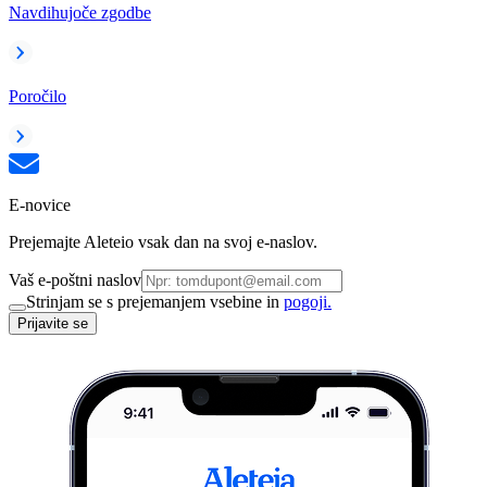
Navdihujoče zgodbe
Poročilo
E-novice
Prejemajte Aleteio vsak dan na svoj e-naslov.
Vaš e-poštni naslov
Strinjam se s prejemanjem vsebine in
pogoji.
Prijavite se