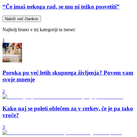
“Če imaš nekoga rad, se mu ni težko posvetiti”
Naloži več člankov
Najbolj brano v tej kategoriji ta mesec
1
Poroka po več letih skupnega življenja? Povem vam
svoje mnenje
2
Kako naj se poleti oblečem za v cerkev, če je pa tako
vroče?
3