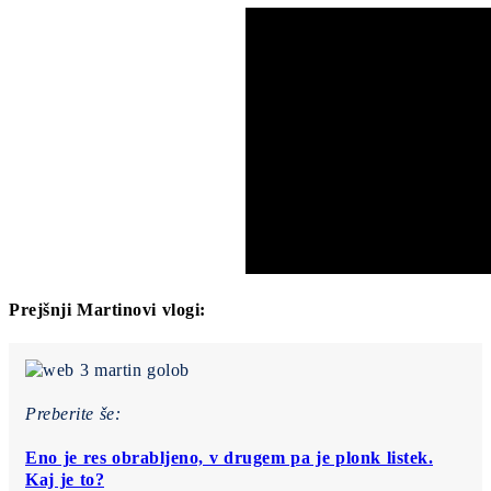
Prejšnji Martinovi vlogi:
Preberite še:
Eno je res obrabljeno, v drugem pa je plonk listek.
Kaj je to?