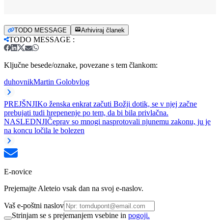
TODO MESSAGE
Arhiviraj članek
TODO MESSAGE
:
Ključne besede/oznake, povezane s tem člankom:
duhovnik
Martin Golob
vlog
PREJŠNJI
Ko ženska enkrat začuti Božji dotik, se v njej začne
prebujati tudi hrepenenje po tem, da bi bila privlačna.
NASLEDNJI
Čeprav so mnogi nasprotovali njunemu zakonu, ju je
na koncu ločila le bolezen
E-novice
Prejemajte Aleteio vsak dan na svoj e-naslov.
Vaš e-poštni naslov
Strinjam se s prejemanjem vsebine in
pogoji.