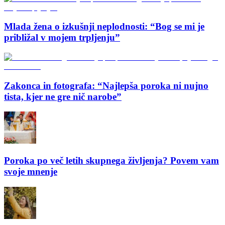
Mlada žena o izkušnji neplodnosti: “Bog se mi je
približal v mojem trpljenju”
Zakonca in fotografa: “Najlepša poroka ni nujno
tista, kjer ne gre nič narobe”
Poroka po več letih skupnega življenja? Povem vam
svoje mnenje