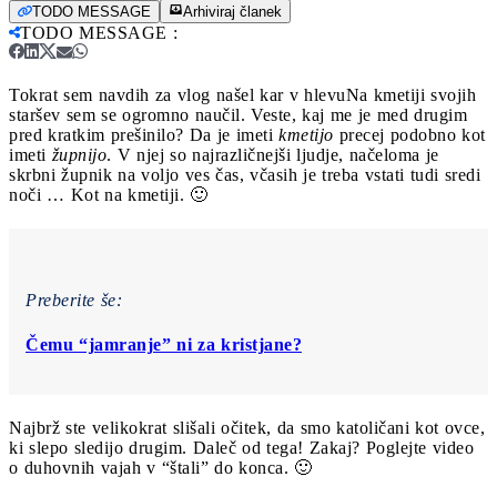
TODO MESSAGE
Arhiviraj članek
TODO MESSAGE
:
Tokrat sem navdih za vlog našel kar v hlevu
Na kmetiji svojih
staršev sem se ogromno naučil. Veste, kaj me je med drugim
pred kratkim prešinilo? Da je imeti
kmetijo
precej podobno kot
imeti
župnijo
. V njej so najrazličnejši ljudje, načeloma je
skrbni župnik na voljo ves čas, včasih je treba vstati tudi sredi
noči … Kot na kmetiji. 🙂
Preberite še:
Čemu “jamranje” ni za kristjane?
Najbrž ste velikokrat slišali očitek, da smo katoličani kot ovce,
ki slepo sledijo drugim. Daleč od tega! Zakaj? Poglejte video
o duhovnih vajah v “štali” do konca. 🙂