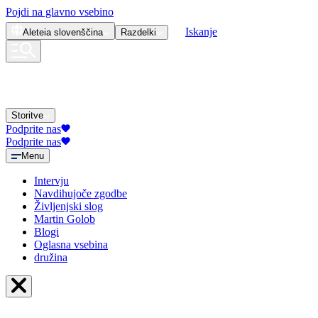
Pojdi na glavno vsebino
Iskanje
Aleteia
slovenščina
Razdelki
Storitve
Podprite nas
Podprite nas
Menu
Intervju
Navdihujoče zgodbe
Življenjski slog
Martin Golob
Blogi
Oglasna vsebina
družina