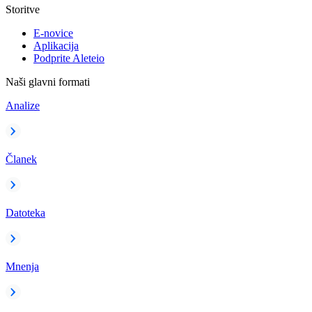
Storitve
E-novice
Aplikacija
Podprite Aleteio
Naši glavni formati
Analize
Članek
Datoteka
Mnenja