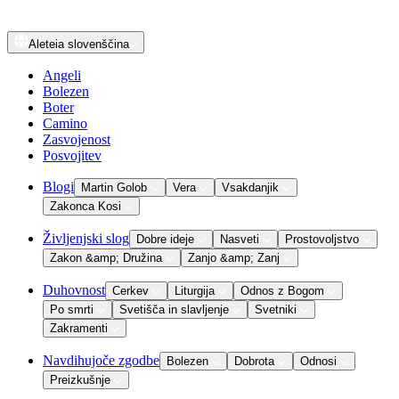
Aleteia
slovenščina
Angeli
Bolezen
Boter
Camino
Zasvojenost
Posvojitev
Blogi
Martin Golob
Vera
Vsakdanjik
Zakonca Kosi
Življenjski slog
Dobre ideje
Nasveti
Prostovoljstvo
Zakon &amp; Družina
Zanjo &amp; Zanj
Duhovnost
Cerkev
Liturgija
Odnos z Bogom
Po smrti
Svetišča in slavljenje
Svetniki
Zakramenti
Navdihujoče zgodbe
Bolezen
Dobrota
Odnosi
Preizkušnje