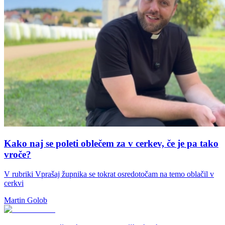
Kako naj se poleti oblečem za v cerkev, če je pa tako
vroče?
V rubriki Vprašaj župnika se tokrat osredotočam na temo oblačil v
cerkvi
Martin Golob