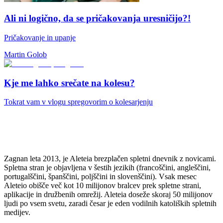
Ali ni logično, da se pričakovanja uresničijo?!
Pričakovanje in upanje
Martin Golob
Kje me lahko srečate na kolesu?
Tokrat vam v vlogu spregovorim o kolesarjenju
Zagnan leta 2013, je Aleteia brezplačen spletni dnevnik z novicami.
Spletna stran je objavljena v šestih jezikih (francoščini, angleščini,
portugalščini, španščini, poljščini in slovenščini). Vsak mesec
Aleteio obišče več kot 10 milijonov bralcev prek spletne strani,
aplikacije in družbenih omrežij. Aleteia doseže skoraj 50 milijonov
ljudi po vsem svetu, zaradi česar je eden vodilnih katoliških spletnih
medijev.