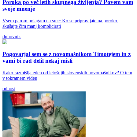
Poroka po več letih skupnega življenja? Povem vam
svoje mnenje
Vsem parom polagam na srce: Ko se pripravljate na poroko,
skušajte čim manj komplicirati
duhovnik
Pogovarjal sem se z novomašnikom Timotejem in z
vami bi rad delil nekaj misli
Kako razmišlja eden od letošnjih slovenskih novomašnikov? O tem
v tokratnem videu
odnosi