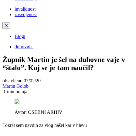
invalidnost
zasvojenost
✕
Blogi
duhovnik
Župnik Martin je šel na duhovne vaje v
“štalo”. Kaj se je tam naučil?
objavljeno 07/02/20
|
Martin Golob
|
1
min branja
Avtor:
OSEBNI ARHIV
Tokrat sem navdih za vlog našel kar v hlevu