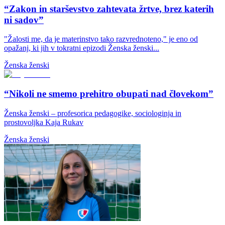
“Zakon in starševstvo zahtevata žrtve, brez katerih
ni sadov”
"Žalosti me, da je materinstvo tako razvrednoteno," je eno od
opažanj, ki jih v tokratni epizodi Ženska ženski...
Ženska ženski
“Nikoli ne smemo prehitro obupati nad človekom”
Ženska ženski – profesorica pedagogike, sociologinja in
prostovoljka Kaja Rukav
Ženska ženski