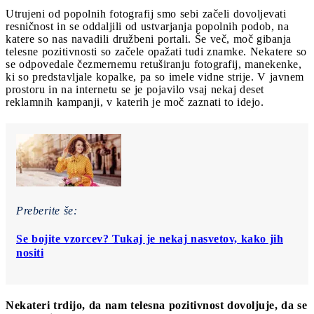
Utrujeni od popolnih fotografij smo sebi začeli dovoljevati
resničnost in se oddaljili od ustvarjanja popolnih podob, na
katere so nas navadili družbeni portali. Še več, moč gibanja
telesne pozitivnosti so začele opažati tudi znamke. Nekatere so
se odpovedale čezmernemu retuširanju fotografij, manekenke,
ki so predstavljale kopalke, pa so imele vidne strije. V javnem
prostoru in na internetu se je pojavilo vsaj nekaj deset
reklamnih kampanji, v katerih je moč zaznati to idejo.
Preberite še:
Se bojite vzorcev? Tukaj je nekaj nasvetov, kako jih
nositi
Nekateri trdijo, da nam telesna pozitivnost dovoljuje, da se