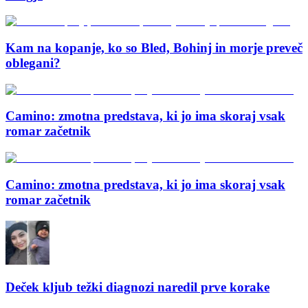
Kam na kopanje, ko so Bled, Bohinj in morje preveč
oblegani?
Camino: zmotna predstava, ki jo ima skoraj vsak
romar začetnik
Camino: zmotna predstava, ki jo ima skoraj vsak
romar začetnik
Deček kljub težki diagnozi naredil prve korake