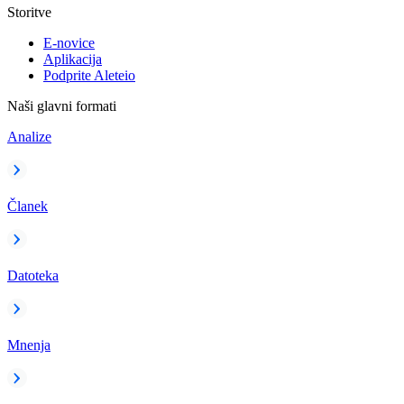
Storitve
E-novice
Aplikacija
Podprite Aleteio
Naši glavni formati
Analize
Članek
Datoteka
Mnenja