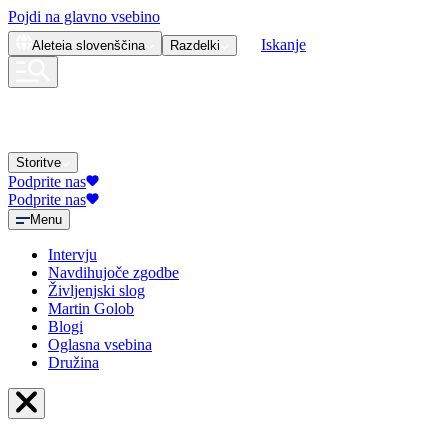
Pojdi na glavno vsebino
Iskanje
Aleteia
slovenščina
Razdelki
Storitve
Podprite nas
Podprite nas
Menu
Intervju
Navdihujoče zgodbe
Življenjski slog
Martin Golob
Blogi
Oglasna vsebina
Družina