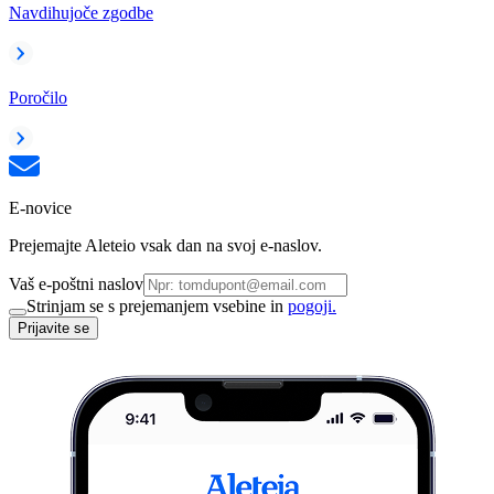
Navdihujoče zgodbe
Poročilo
E-novice
Prejemajte Aleteio vsak dan na svoj e-naslov.
Vaš e-poštni naslov
Strinjam se s prejemanjem vsebine in
pogoji.
Prijavite se