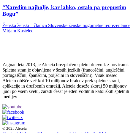
“Naredim najbolje, kar lahko, ostalo pa prepustim
Bogu”
Ženska ženski – članica Slovenske ženske nogometne reprezentance
Mirjam Kastelec
Zagnan leta 2013, je Aleteia brezplačen spletni dnevnik z novicami.
Spletna stran je objavljena v šestih jezikih (francoščini, angleščini,
portugalščini, španščini, poljščini in slovenščini). Vsak mesec
Aleteio obišče več kot 10 milijonov bralcev prek spletne strani,
aplikacije in družbenih omrežij. Aleteia doseže skoraj 50 milijonov
ljudi po vsem svetu, zaradi česar je eden vodilnih katoliških spletnih
medijev.
© 2025 Aleteia