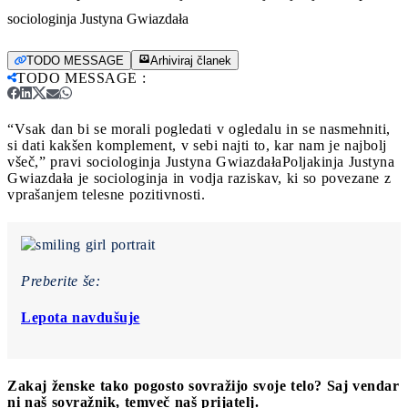
sociologinja Justyna Gwiazdała
TODO MESSAGE
Arhiviraj članek
TODO MESSAGE
:
“Vsak dan bi se morali pogledati v ogledalu in se nasmehniti,
si dati kakšen komplement, v sebi najti to, kar nam je najbolj
všeč,” pravi sociologinja Justyna Gwiazdała
Poljakinja Justyna
Gwiazdała je sociologinja in vodja raziskav, ki so povezane z
vprašanjem telesne pozitivnosti.
Preberite še:
Lepota navdušuje
Zakaj ženske tako pogosto sovražijo svoje telo? Saj vendar
ni naš sovražnik, temveč naš prijatelj.