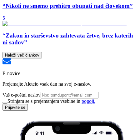
“Nikoli ne smemo prehitro obupati nad človekom”
5
“Zakon in starševstvo zahtevata žrtve, brez katerih
ni sadov”
Naloži več člankov
E-novice
Prejemajte Aleteio vsak dan na svoj e-naslov.
Vaš e-poštni naslov
Strinjam se s prejemanjem vsebine in
pogoji.
Prijavite se