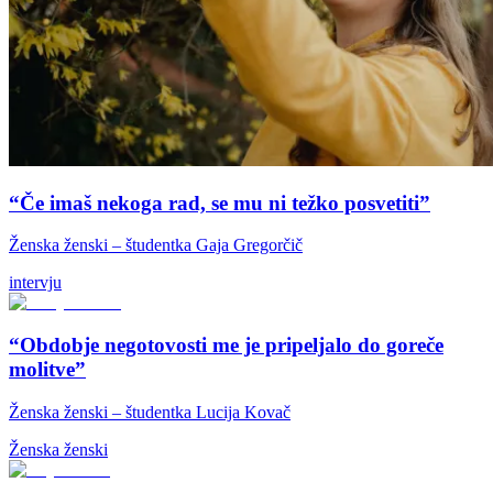
“Če imaš nekoga rad, se mu ni težko posvetiti”
Ženska ženski – študentka Gaja Gregorčič
intervju
“Obdobje negotovosti me je pripeljalo do goreče
molitve”
Ženska ženski – študentka Lucija Kovač
Ženska ženski