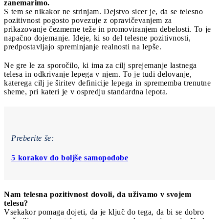
zanemarimo.
S tem se nikakor ne strinjam. Dejstvo sicer je, da se telesno
pozitivnost pogosto povezuje z opravičevanjem za
prikazovanje čezmerne teže in promoviranjem debelosti. To je
napačno dojemanje. Ideje, ki so del telesne pozitivnosti,
predpostavljajo spreminjanje realnosti na lepše.
Ne gre le za sporočilo, ki ima za cilj sprejemanje lastnega
telesa in odkrivanje lepega v njem. To je tudi delovanje,
katerega cilj je širitev definicije lepega in sprememba trenutne
sheme, pri kateri je v ospredju standardna lepota.
Preberite še:
5 korakov do boljše samopodobe
Nam telesna pozitivnost dovoli, da uživamo v svojem
telesu?
Vsekakor pomaga dojeti, da je ključ do tega, da bi se dobro