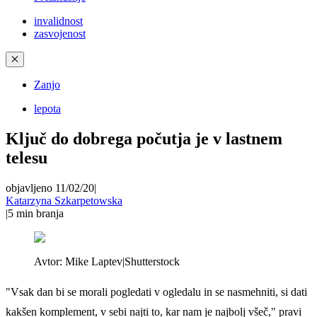
invalidnost
zasvojenost
✕
Zanjo
lepota
Ključ do dobrega počutja je v lastnem
telesu
objavljeno 11/02/20
|
Katarzyna Szkarpetowska
|
5
min branja
Avtor:
Mike Laptev|Shutterstock
"Vsak dan bi se morali pogledati v ogledalu in se nasmehniti, si dati
kakšen komplement, v sebi najti to, kar nam je najbolj všeč," pravi