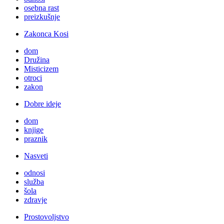
osebna rast
preizkušnje
Zakonca Kosi
dom
Družina
Misticizem
otroci
zakon
Dobre ideje
dom
knjige
praznik
Nasveti
odnosi
služba
šola
zdravje
Prostovoljstvo