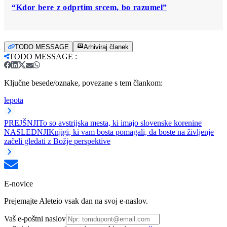
“Kdor bere z odprtim srcem, bo razumel”
TODO MESSAGE
Arhiviraj članek
TODO MESSAGE
:
Ključne besede/oznake, povezane s tem člankom:
lepota
PREJŠNJI
To so avstrijska mesta, ki imajo slovenske korenine
NASLEDNJI
Knjigi, ki vam bosta pomagali, da boste na življenje
začeli gledati z Božje perspektive
E-novice
Prejemajte Aleteio vsak dan na svoj e-naslov.
Vaš e-poštni naslov