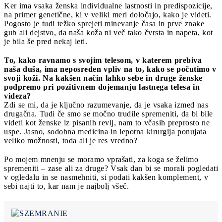
Ker ima vsaka ženska individualne lastnosti in predispozicije,
na primer genetične, ki v veliki meri določajo, kako je videti.
Pogosto je tudi težko sprejeti minevanje časa in prve znake
gub ali dejstvo, da naša koža ni več tako čvrsta in napeta, kot
je bila še pred nekaj leti.
To, kako ravnamo s svojim telesom, v katerem prebiva
naša duša, ima neposreden vpliv na to, kako se počutimo v
svoji koži. Na kakšen način lahko sebe in druge ženske
podpremo pri pozitivnem dojemanju lastnega telesa in
videza?
Zdi se mi, da je ključno razumevanje, da je vsaka izmed nas
drugačna. Tudi če smo se močno trudile spremeniti, da bi bile
videti kot ženske iz pisanih revij, nam to včasih preprosto ne
uspe. Jasno, sodobna medicina in lepotna kirurgija ponujata
veliko možnosti, toda ali je res vredno?
Po mojem mnenju se moramo vprašati, za koga se želimo
spremeniti – zase ali za druge? Vsak dan bi se morali pogledati
v ogledalu in se nasmehniti, si podati kakšen komplement, v
sebi najti to, kar nam je najbolj všeč.