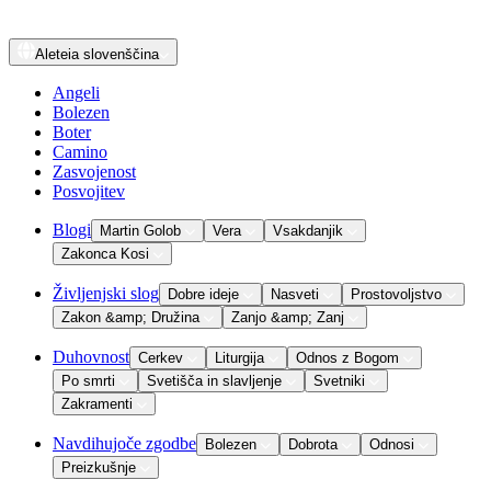
Aleteia
slovenščina
Angeli
Bolezen
Boter
Camino
Zasvojenost
Posvojitev
Blogi
Martin Golob
Vera
Vsakdanjik
Zakonca Kosi
Življenjski slog
Dobre ideje
Nasveti
Prostovoljstvo
Zakon &amp; Družina
Zanjo &amp; Zanj
Duhovnost
Cerkev
Liturgija
Odnos z Bogom
Po smrti
Svetišča in slavljenje
Svetniki
Zakramenti
Navdihujoče zgodbe
Bolezen
Dobrota
Odnosi
Preizkušnje