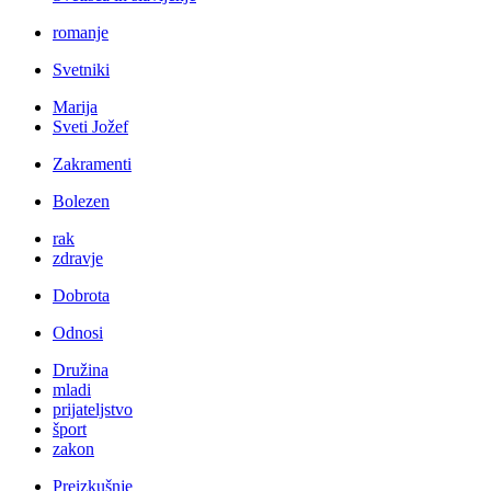
romanje
Svetniki
Marija
Sveti Jožef
Zakramenti
Bolezen
rak
zdravje
Dobrota
Odnosi
Družina
mladi
prijateljstvo
šport
zakon
Preizkušnje