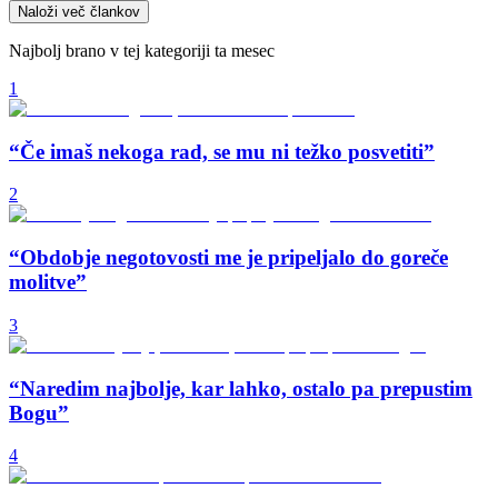
Naloži več člankov
Najbolj brano v tej kategoriji ta mesec
1
“Če imaš nekoga rad, se mu ni težko posvetiti”
2
“Obdobje negotovosti me je pripeljalo do goreče
molitve”
3
“Naredim najbolje, kar lahko, ostalo pa prepustim
Bogu”
4