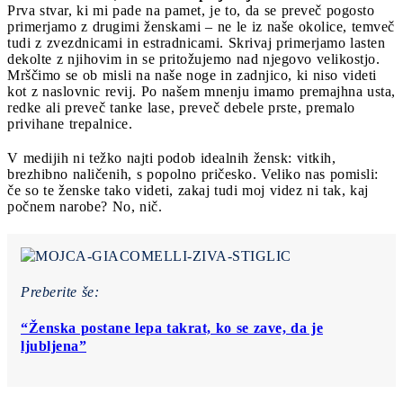
Prva stvar, ki mi pade na pamet, je to, da se preveč pogosto
primerjamo z drugimi ženskami – ne le iz naše okolice, temveč
tudi z zvezdnicami in estradnicami. Skrivaj primerjamo lasten
dekolte z njihovim in se pritožujemo nad njegovo velikostjo.
Mrščimo se ob misli na naše noge in zadnjico, ki niso videti
kot z naslovnic revij. Po našem mnenju imamo premajhna usta,
redke ali preveč tanke lase, preveč debele prste, premalo
privihane trepalnice.
V medijih ni težko najti podob idealnih žensk: vitkih,
brezhibno naličenih, s popolno pričesko. Veliko nas pomisli:
če so te ženske tako videti, zakaj tudi moj videz ni tak, kaj
počnem narobe? No, nič.
Preberite še:
“Ženska postane lepa takrat, ko se zave, da je
ljubljena”