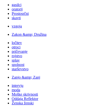
gasilci
oratorij
Prostosrčni
skavti
vzgoja
Zakon &amp; Družina
ločitev
otroci
pričevanje
rojstvo
splav
spolnost
starševstvo
Zanjo &amp; Zanj
intervju
moda
Moške skrivnosti
Oddaja Reflektor
Ženska ženski