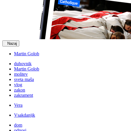
Nazaj
Martin Golob
duhovnik
Martin Golob
molitev
sveta maša
vlog
zakon
zakrament
Vera
Vsakdanjik
dom
odnosi