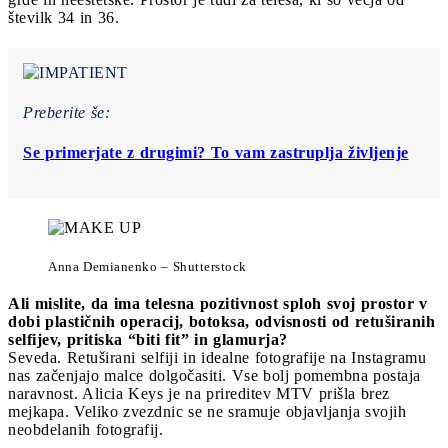
številk 34 in 36.
Preberite še:
Se primerjate z drugimi? To vam zastruplja življenje
Anna Demianenko – Shutterstock
Ali mislite, da ima telesna pozitivnost sploh svoj prostor v
dobi plastičnih operacij, botoksa, odvisnosti od retuširanih
selfijev, pritiska “biti fit” in glamurja?
Seveda. Retuširani selfiji in idealne fotografije na Instagramu
nas začenjajo malce dolgočasiti. Vse bolj pomembna postaja
naravnost. Alicia Keys je na prireditev MTV prišla brez
mejkapa. Veliko zvezdnic se ne sramuje objavljanja svojih
neobdelanih fotografij.