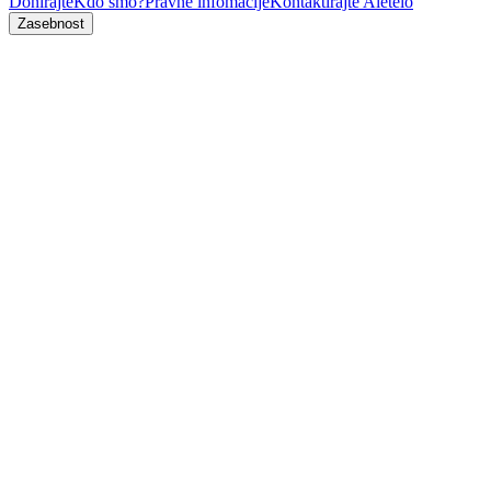
Donirajte
Kdo smo?
Pravne infomacije
Kontaktirajte Aleteio
Zasebnost