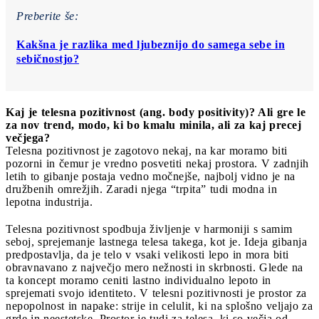
Preberite še:
Kakšna je razlika med ljubeznijo do samega sebe in
sebičnostjo?
Kaj je telesna pozitivnost (ang. body positivity)? Ali gre le
za nov trend, modo, ki bo kmalu minila, ali za kaj precej
večjega?
Telesna pozitivnost je zagotovo nekaj, na kar moramo biti
pozorni in čemur je vredno posvetiti nekaj prostora. V zadnjih
letih to gibanje postaja vedno močnejše, najbolj vidno je na
družbenih omrežjih. Zaradi njega “trpita” tudi modna in
lepotna industrija.
Telesna pozitivnost spodbuja življenje v harmoniji s samim
seboj, sprejemanje lastnega telesa takega, kot je. Ideja gibanja
predpostavlja, da je telo v vsaki velikosti lepo in mora biti
obravnavano z največjo mero nežnosti in skrbnosti. Glede na
ta koncept moramo ceniti lastno individualno lepoto in
sprejemati svojo identiteto. V telesni pozitivnosti je prostor za
nepopolnost in napake: strije in celulit, ki na splošno veljajo za
grde in neestetske. Prostor je tudi za telesa, ki so večja od