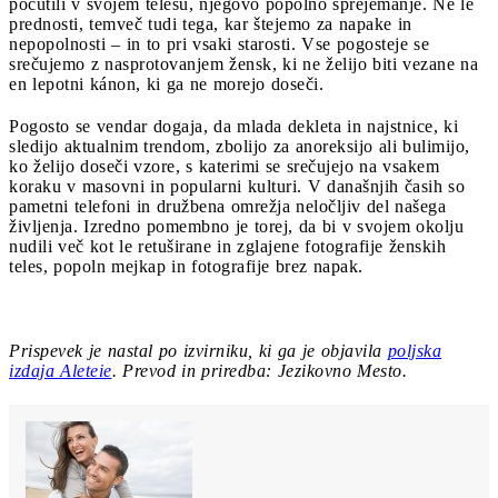
počutili v svojem telesu, njegovo popolno sprejemanje. Ne le
prednosti, temveč tudi tega, kar štejemo za napake in
nepopolnosti – in to pri vsaki starosti. Vse pogosteje se
srečujemo z nasprotovanjem žensk, ki ne želijo biti vezane na
en lepotni kánon, ki ga ne morejo doseči.
Pogosto se vendar dogaja, da mlada dekleta in najstnice, ki
sledijo aktualnim trendom, zbolijo za anoreksijo ali bulimijo,
ko želijo doseči vzore, s katerimi se srečujejo na vsakem
koraku v masovni in popularni kulturi. V današnjih časih so
pametni telefoni in družbena omrežja neločljiv del našega
življenja. Izredno pomembno je torej, da bi v svojem okolju
nudili več kot le retuširane in zglajene fotografije ženskih
teles, popoln mejkap in fotografije brez napak.
Prispevek je nastal po izvirniku, ki ga je objavila
poljska
izdaja Aleteie
. Prevod in priredba: Jezikovno Mesto.