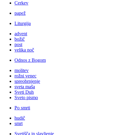
Cerkev
papež
Liturgija
advent
božič
post
velika noč
Odnos z Bogom
molitev
rožni venec
spreobrnjenje
sveta maša
Sveti Duh
Sveto pismo
Po smrti
hudič
smrt
Svetišča in slavljenje