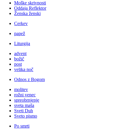
Moške skrivnosti
Oddaja Reflektor
Ženska ženski
Cerkev
papež
Liturgija
advent
božič
post
velika noč
Odnos z Bogom
molitev
rožni venec
spreobrnjenje
sveta maša
Sveti Duh
Sveto pismo
Po smrti