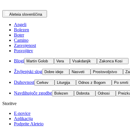
Aleteia
slovenščina
Angeli
Bolezen
Boter
Camino
Zasvojenost
Posvojitev
Blogi
Martin Golob
Vera
Vsakdanjik
Zakonca Kosi
Življenjski slog
Dobre ideje
Nasveti
Prostovoljstvo
Za
Duhovnost
Cerkev
Liturgija
Odnos z Bogom
Po smrti
Navdihujoče zgodbe
Bolezen
Dobrota
Odnosi
Preizk
Storitve
E-novice
Aplikacija
Podprite Aleteio