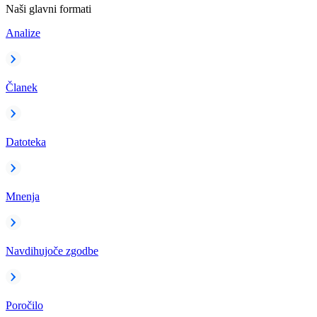
Naši glavni formati
Analize
Članek
Datoteka
Mnenja
Navdihujoče zgodbe
Poročilo