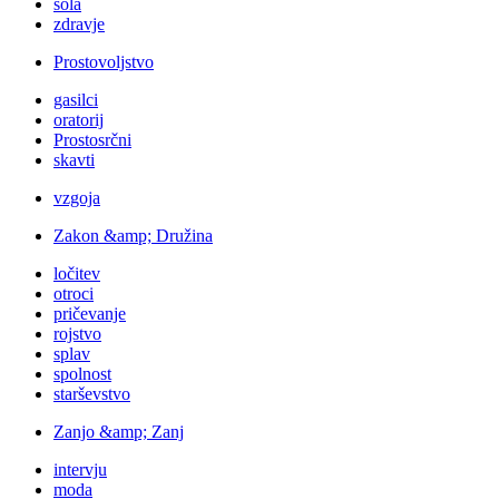
šola
zdravje
Prostovoljstvo
gasilci
oratorij
Prostosrčni
skavti
vzgoja
Zakon &amp; Družina
ločitev
otroci
pričevanje
rojstvo
splav
spolnost
starševstvo
Zanjo &amp; Zanj
intervju
moda