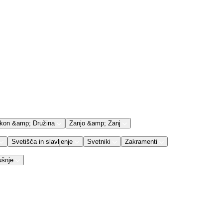
kon &amp; Družina
Zanjo &amp; Zanj
Svetišča in slavljenje
Svetniki
Zakramenti
ušnje