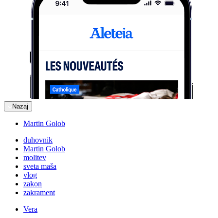
Nazaj
Martin Golob
duhovnik
Martin Golob
molitev
sveta maša
vlog
zakon
zakrament
Vera