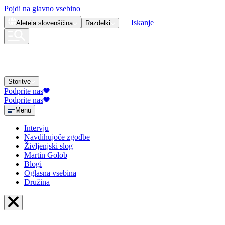
Pojdi na glavno vsebino
Iskanje
Aleteia
slovenščina
Razdelki
Storitve
Podprite nas
Podprite nas
Menu
Intervju
Navdihujoče zgodbe
Življenjski slog
Martin Golob
Blogi
Oglasna vsebina
Družina