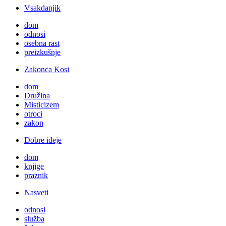
Vsakdanjik
dom
odnosi
osebna rast
preizkušnje
Zakonca Kosi
dom
Družina
Misticizem
otroci
zakon
Dobre ideje
dom
knjige
praznik
Nasveti
odnosi
služba