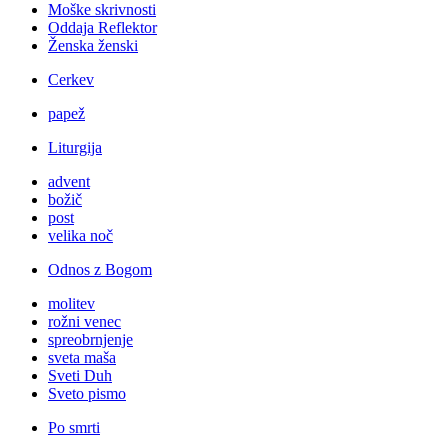
Moške skrivnosti
Oddaja Reflektor
Ženska ženski
Cerkev
papež
Liturgija
advent
božič
post
velika noč
Odnos z Bogom
molitev
rožni venec
spreobrnjenje
sveta maša
Sveti Duh
Sveto pismo
Po smrti