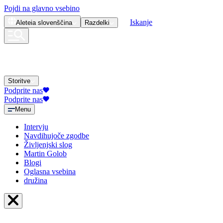
Pojdi na glavno vsebino
Iskanje
Aleteia
slovenščina
Razdelki
Storitve
Podprite nas
Podprite nas
Menu
Intervju
Navdihujoče zgodbe
Življenjski slog
Martin Golob
Blogi
Oglasna vsebina
družina