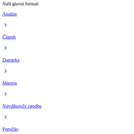
Naši glavni formati
Analize
Članek
Datoteka
Mnenja
Navdihujoče zgodbe
Poročilo