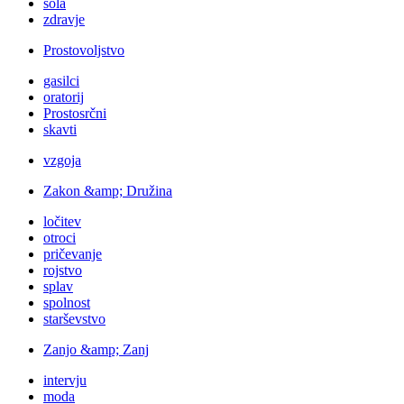
šola
zdravje
Prostovoljstvo
gasilci
oratorij
Prostosrčni
skavti
vzgoja
Zakon &amp; Družina
ločitev
otroci
pričevanje
rojstvo
splav
spolnost
starševstvo
Zanjo &amp; Zanj
intervju
moda