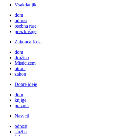
Vsakdanjik
dom
odnosi
osebna rast
preizkušnje
Zakonca Kosi
dom
družina
Misticizem
otroci
zakon
Dobre ideje
dom
knjige
praznik
Nasveti
odnosi
služba