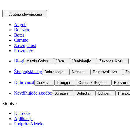
Aleteia
slovenščina
Angeli
Bolezen
Boter
Camino
Zasvojenost
Posvojitev
Blogi
Martin Golob
Vera
Vsakdanjik
Zakonca Kosi
Življenjski slog
Dobre ideje
Nasveti
Prostovoljstvo
Za
Duhovnost
Cerkev
Liturgija
Odnos z Bogom
Po smrti
Navdihujoče zgodbe
Bolezen
Dobrota
Odnosi
Preizk
Storitve
E-novice
Aplikacija
Podprite Aleteio