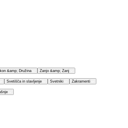
kon &amp; Družina
Zanjo &amp; Zanj
Svetišča in slavljenje
Svetniki
Zakramenti
ušnje