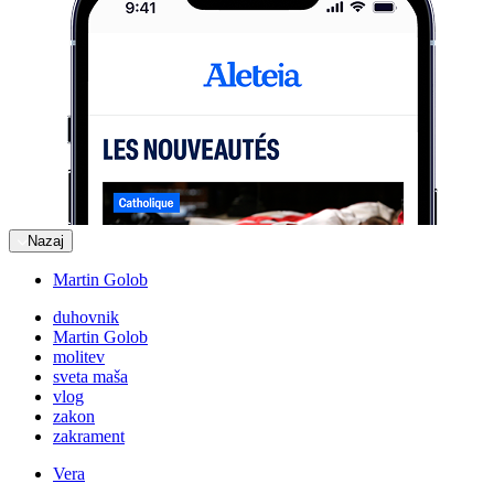
Nazaj
Martin Golob
duhovnik
Martin Golob
molitev
sveta maša
vlog
zakon
zakrament
Vera