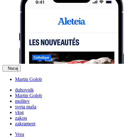
Nazaj
Martin Golob
duhovnik
Martin Golob
molitev
sveta maša
vlog
zakon
zakrament
Vera