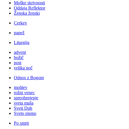
Moške skrivnosti
Oddaja Reflektor
Ženska ženski
Cerkev
papež
Liturgija
advent
božič
post
velika noč
Odnos z Bogom
molitev
rožni venec
spreobrnjenje
sveta maša
Sveti Duh
Sveto pismo
Po smrti