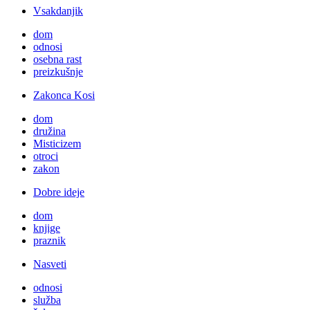
Vsakdanjik
dom
odnosi
osebna rast
preizkušnje
Zakonca Kosi
dom
družina
Misticizem
otroci
zakon
Dobre ideje
dom
knjige
praznik
Nasveti
odnosi
služba