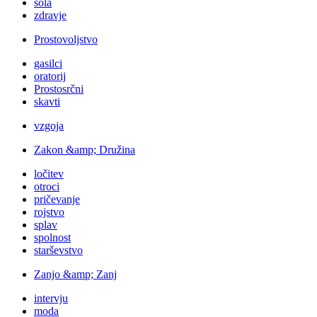
šola
zdravje
Prostovoljstvo
gasilci
oratorij
Prostosrčni
skavti
vzgoja
Zakon &amp; Družina
ločitev
otroci
pričevanje
rojstvo
splav
spolnost
starševstvo
Zanjo &amp; Zanj
intervju
moda