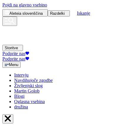
Pojdi na glavno vsebino
Iskanje
Aleteia
slovenščina
Razdelki
Storitve
Podprite nas
Podprite nas
Menu
Intervju
Navdihujoče zgodbe
Življenjski slog
Martin Golob
Blogi
Oglasna vsebina
družina