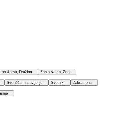
kon &amp; Družina
Zanjo &amp; Zanj
Svetišča in slavljenje
Svetniki
Zakramenti
ušnje