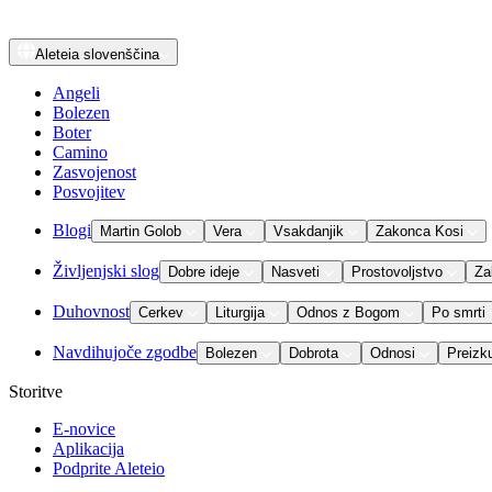
Aleteia
slovenščina
Angeli
Bolezen
Boter
Camino
Zasvojenost
Posvojitev
Blogi
Martin Golob
Vera
Vsakdanjik
Zakonca Kosi
Življenjski slog
Dobre ideje
Nasveti
Prostovoljstvo
Za
Duhovnost
Cerkev
Liturgija
Odnos z Bogom
Po smrti
Navdihujoče zgodbe
Bolezen
Dobrota
Odnosi
Preizk
Storitve
E-novice
Aplikacija
Podprite Aleteio