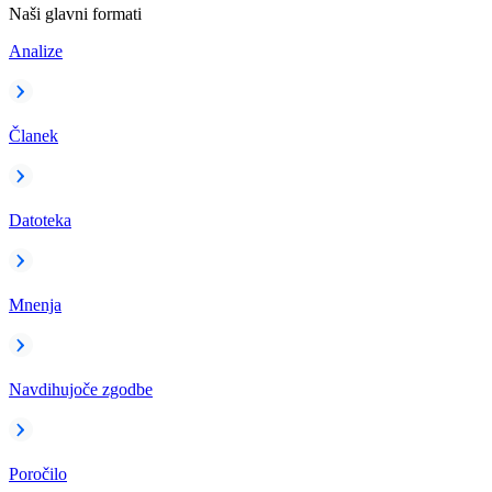
Naši glavni formati
Analize
Članek
Datoteka
Mnenja
Navdihujoče zgodbe
Poročilo