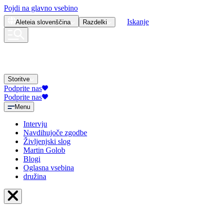
Pojdi na glavno vsebino
Iskanje
Aleteia
slovenščina
Razdelki
Storitve
Podprite nas
Podprite nas
Menu
Intervju
Navdihujoče zgodbe
Življenjski slog
Martin Golob
Blogi
Oglasna vsebina
družina