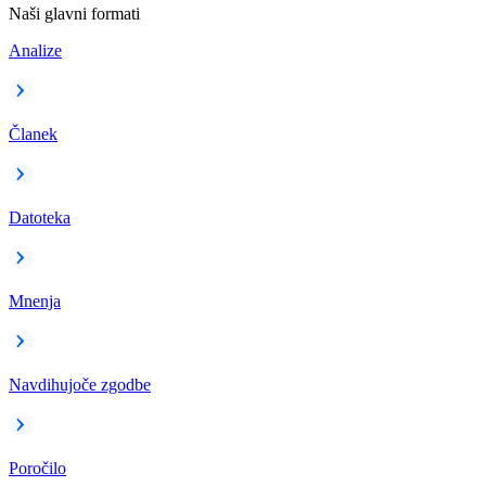
Naši glavni formati
Analize
Članek
Datoteka
Mnenja
Navdihujoče zgodbe
Poročilo