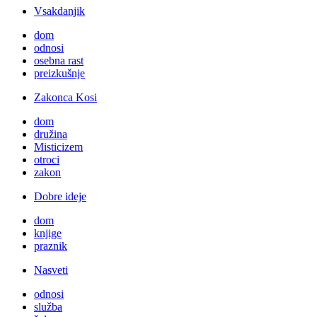
Vsakdanjik
dom
odnosi
osebna rast
preizkušnje
Zakonca Kosi
dom
družina
Misticizem
otroci
zakon
Dobre ideje
dom
knjige
praznik
Nasveti
odnosi
služba