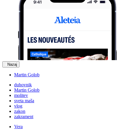
Nazaj
Martin Golob
duhovnik
Martin Golob
molitev
sveta maša
vlog
zakon
zakrament
Vera