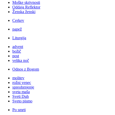
Moške skrivnosti
Oddaja Reflektor
Ženska ženski
Cerkev
papež
Liturgija
advent
božič
post
velika noč
Odnos z Bogom
molitev
rožni venec
spreobrnjenje
sveta maša
Sveti Duh
Sveto pismo
Po smrti