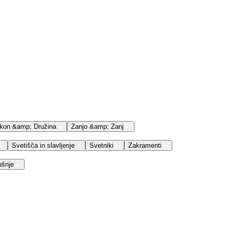
kon &amp; Družina
Zanjo &amp; Zanj
Svetišča in slavljenje
Svetniki
Zakramenti
ušnje