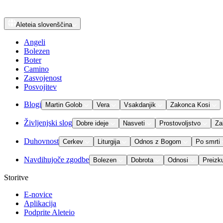
Aleteia
slovenščina
Angeli
Bolezen
Boter
Camino
Zasvojenost
Posvojitev
Blogi
Martin Golob
Vera
Vsakdanjik
Zakonca Kosi
Življenjski slog
Dobre ideje
Nasveti
Prostovoljstvo
Za
Duhovnost
Cerkev
Liturgija
Odnos z Bogom
Po smrti
Navdihujoče zgodbe
Bolezen
Dobrota
Odnosi
Preizk
Storitve
E-novice
Aplikacija
Podprite Aleteio