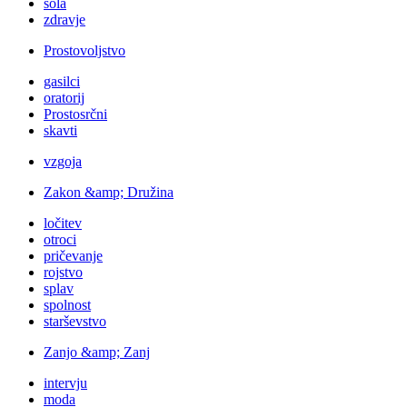
šola
zdravje
Prostovoljstvo
gasilci
oratorij
Prostosrčni
skavti
vzgoja
Zakon &amp; Družina
ločitev
otroci
pričevanje
rojstvo
splav
spolnost
starševstvo
Zanjo &amp; Zanj
intervju
moda