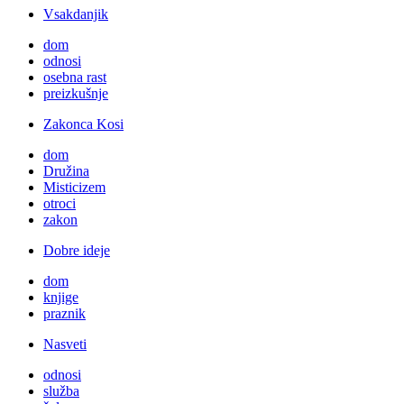
Vsakdanjik
dom
odnosi
osebna rast
preizkušnje
Zakonca Kosi
dom
Družina
Misticizem
otroci
zakon
Dobre ideje
dom
knjige
praznik
Nasveti
odnosi
služba