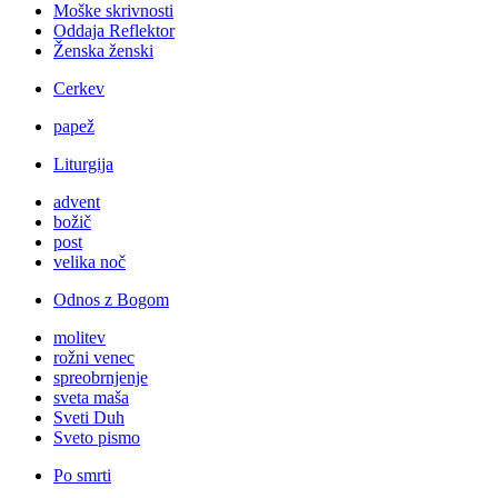
Moške skrivnosti
Oddaja Reflektor
Ženska ženski
Cerkev
papež
Liturgija
advent
božič
post
velika noč
Odnos z Bogom
molitev
rožni venec
spreobrnjenje
sveta maša
Sveti Duh
Sveto pismo
Po smrti