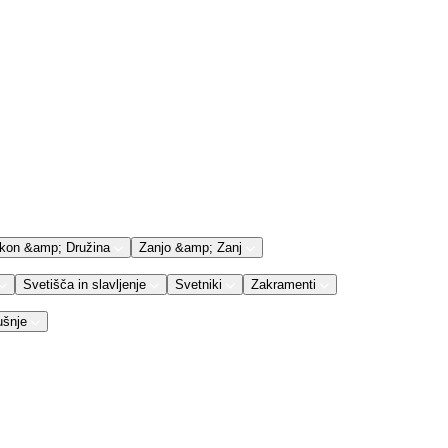
kon &amp; Družina
Zanjo &amp; Zanj
Svetišča in slavljenje
Svetniki
Zakramenti
ušnje