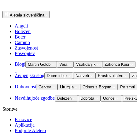
Aleteia
slovenščina
Angeli
Bolezen
Boter
Camino
Zasvojenost
Posvojitev
Blogi
Martin Golob
Vera
Vsakdanjik
Zakonca Kosi
Življenjski slog
Dobre ideje
Nasveti
Prostovoljstvo
Za
Duhovnost
Cerkev
Liturgija
Odnos z Bogom
Po smrti
Navdihujoče zgodbe
Bolezen
Dobrota
Odnosi
Preizk
Storitve
E-novice
Aplikacija
Podprite Aleteio