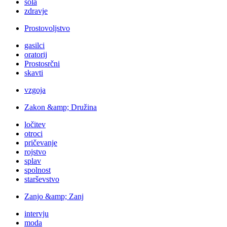
šola
zdravje
Prostovoljstvo
gasilci
oratorij
Prostosrčni
skavti
vzgoja
Zakon &amp; Družina
ločitev
otroci
pričevanje
rojstvo
splav
spolnost
starševstvo
Zanjo &amp; Zanj
intervju
moda