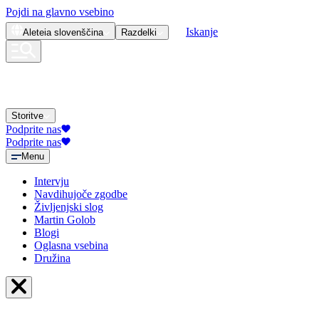
Pojdi na glavno vsebino
Iskanje
Aleteia
slovenščina
Razdelki
Storitve
Podprite nas
Podprite nas
Menu
Intervju
Navdihujoče zgodbe
Življenjski slog
Martin Golob
Blogi
Oglasna vsebina
Družina