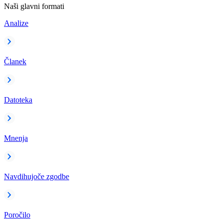
Naši glavni formati
Analize
Članek
Datoteka
Mnenja
Navdihujoče zgodbe
Poročilo