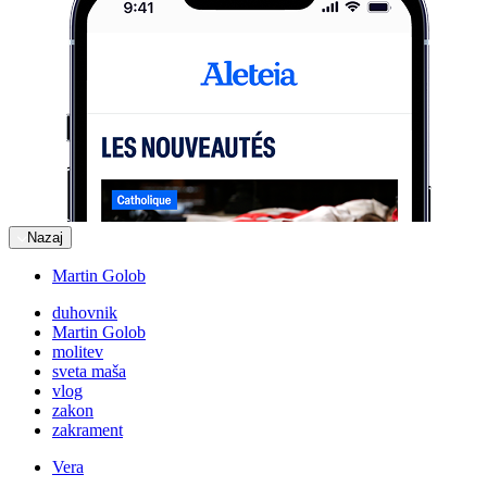
Nazaj
Martin Golob
duhovnik
Martin Golob
molitev
sveta maša
vlog
zakon
zakrament
Vera