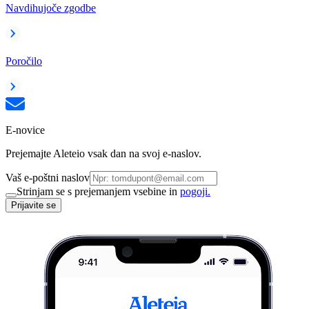
Navdihujoče zgodbe
Poročilo
E-novice
Prejemajte Aleteio vsak dan na svoj e-naslov.
Vaš e-poštni naslov
Strinjam se s prejemanjem vsebine in
pogoji.
Prijavite se