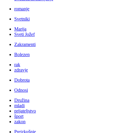
romanje
Svetniki
Marija
Sveti Jožef
Zakramenti
Bolezen
rak
zdravje
Dobrota
Odnosi
Družina
mladi
prijateljstvo
šport
zakon
Preizkušnje