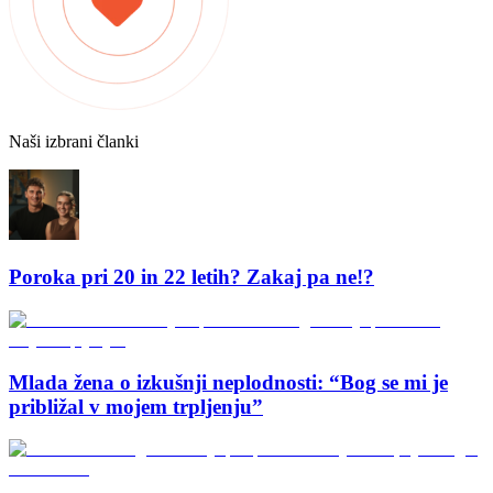
Naši izbrani članki
Poroka pri 20 in 22 letih? Zakaj pa ne!?
Mlada žena o izkušnji neplodnosti: “Bog se mi je
približal v mojem trpljenju”