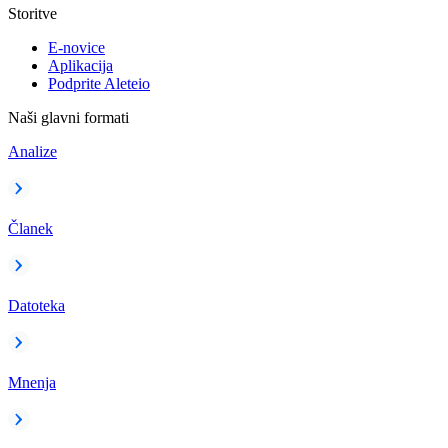
Storitve
E-novice
Aplikacija
Podprite Aleteio
Naši glavni formati
Analize
Članek
Datoteka
Mnenja