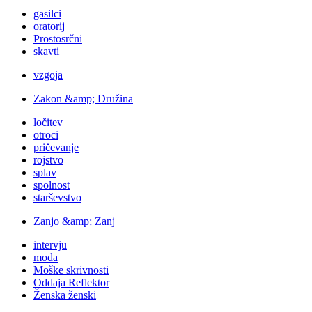
gasilci
oratorij
Prostosrčni
skavti
vzgoja
Zakon &amp; Družina
ločitev
otroci
pričevanje
rojstvo
splav
spolnost
starševstvo
Zanjo &amp; Zanj
intervju
moda
Moške skrivnosti
Oddaja Reflektor
Ženska ženski