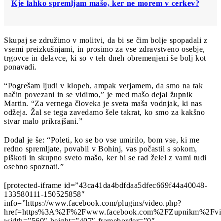
Kje lahko spremljam mašo, ker ne morem v cerkev?
Skupaj se združimo v molitvi, da bi se čim bolje spopadali z
vsemi preizkušnjami, in prosimo za vse zdravstveno osebje,
trgovce in delavce, ki so v teh dneh obremenjeni še bolj kot
ponavadi.
“Pogrešam ljudi v klopeh, ampak verjamem, da smo na tak
način povezani in se vidimo,” je med mašo dejal župnik
Martin. “Za vernega človeka je sveta maša vodnjak, ki nas
odžeja. Žal se tega zavedamo šele takrat, ko smo za kakšno
stvar malo prikrajšani.”
Dodal je še: “Poleti, ko se bo vse umirilo, bom vse, ki me
redno spremljate, povabil v Bohinj, vas počastil s sokom,
piškoti in skupno sveto mašo, ker bi se rad želel z vami tudi
osebno spoznati.”
[protected-iframe id=”43ca41da4bdfdaa5dfec669f44a40048-
133580111-150525858″
info=”https://www.facebook.com/plugins/video.php?
href=https%3A%2F%2Fwww.facebook.com%2FZupnikm%2Fvi
width=”560″ height=”407″ frameborder=”0″