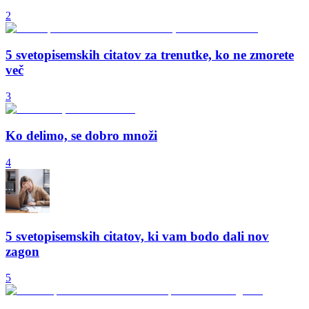
2
5 svetopisemskih citatov za trenutke, ko ne zmorete
več
3
Ko delimo, se dobro množi
4
5 svetopisemskih citatov, ki vam bodo dali nov
zagon
5