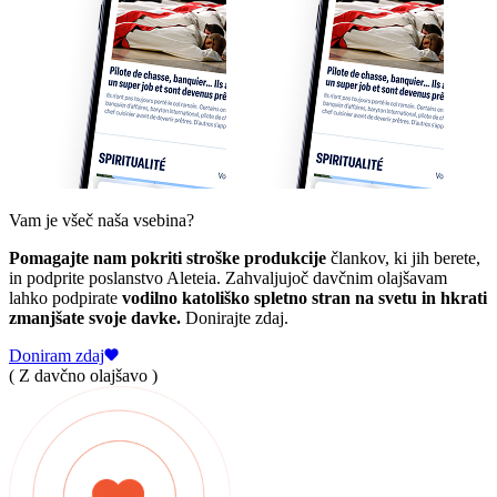
Vam je všeč naša vsebina?
Pomagajte nam pokriti stroške produkcije
člankov, ki jih berete,
in podprite poslanstvo Aleteia. Zahvaljujoč davčnim olajšavam
lahko podpirate
vodilno katoliško spletno stran na svetu in hkrati
zmanjšate svoje davke.
Donirajte zdaj.
Doniram zdaj
( Z davčno olajšavo )