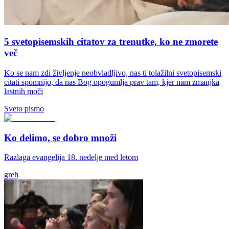
5 svetopisemskih citatov za trenutke, ko ne zmorete
več
Ko se nam zdi življenje neobvladljivo, nas ti tolažilni svetopisemski
citati spomnijo, da nas Bog opogumlja prav tam, kjer nam zmanjka
lastnih moči
Sveto pismo
Ko delimo, se dobro množi
Razlaga evangelija 18. nedelje med letom
greh