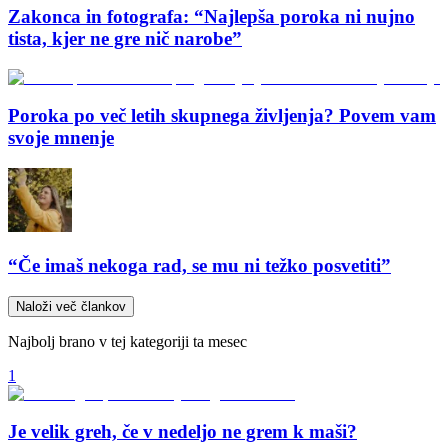
Zakonca in fotografa: “Najlepša poroka ni nujno
tista, kjer ne gre nič narobe”
Poroka po več letih skupnega življenja? Povem vam
svoje mnenje
“Če imaš nekoga rad, se mu ni težko posvetiti”
Naloži več člankov
Najbolj brano v tej kategoriji ta mesec
1
Je velik greh, če v nedeljo ne grem k maši?