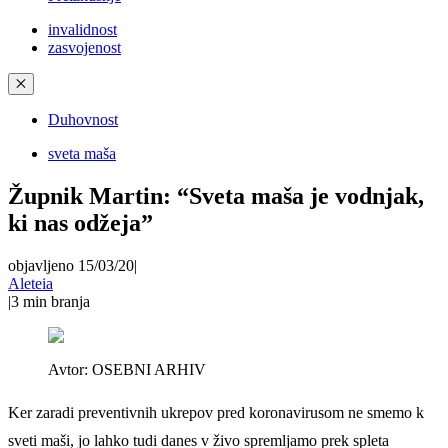
invalidnost
zasvojenost
✕
Duhovnost
sveta maša
Župnik Martin: “Sveta maša je vodnjak,
ki nas odžeja”
objavljeno 15/03/20
|
Aleteia
|
3
min branja
Avtor:
OSEBNI ARHIV
Ker zaradi preventivnih ukrepov pred koronavirusom ne smemo k
sveti maši, jo lahko tudi danes v živo spremljamo prek spleta