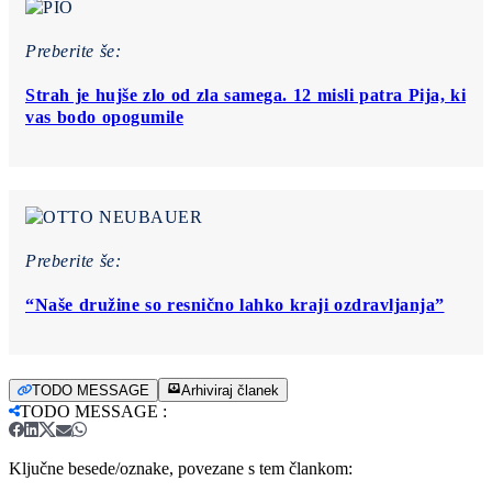
Preberite še:
Strah je hujše zlo od zla samega. 12 misli patra Pija, ki
vas bodo opogumile
Preberite še:
“Naše družine so resnično lahko kraji ozdravljanja”
TODO MESSAGE
Arhiviraj članek
TODO MESSAGE
:
Ključne besede/oznake, povezane s tem člankom: