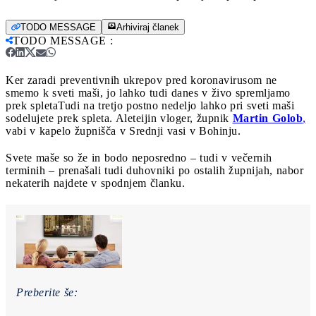
TODO MESSAGE
Arhiviraj članek
TODO MESSAGE
:
Ker zaradi preventivnih ukrepov pred koronavirusom ne
smemo k sveti maši, jo lahko tudi danes v živo spremljamo
prek spleta
Tudi na tretjo postno nedeljo lahko pri sveti maši
sodelujete prek spleta. Aleteijin vloger, župnik
Martin Golob
,
vabi v kapelo župnišča v Srednji vasi v Bohinju.
Svete maše so že in bodo neposredno – tudi v večernih
terminih – prenašali tudi duhovniki po ostalih župnijah, nabor
nekaterih najdete v spodnjem članku.
Preberite še: