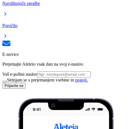
Navdihujoče zgodbe
Poročilo
E-novice
Prejemajte Aleteio vsak dan na svoj e-naslov.
Vaš e-poštni naslov
Strinjam se s prejemanjem vsebine in
pogoji.
Prijavite se