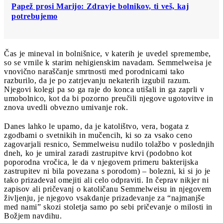
Papež prosi Marijo: Zdravje bolnikov, ti veš, kaj
potrebujemo
Čas je mineval in bolnišnice, v katerih je uvedel spremembe,
so se vrnile k starim nehigienskim navadam. Semmelweisa je
vnovično naraščanje smrtnosti med porodnicami tako
razburilo, da je po zatrjevanju nekaterih izgubil razum.
Njegovi kolegi pa so ga raje do konca utišali in ga zaprli v
umobolnico, kot da bi pozorno preučili njegove ugotovitve in
znova uvedli obvezno umivanje rok.
Danes lahko le upamo, da je katolištvo, vera, bogata z
zgodbami o svetnikih in mučencih, ki so za vsako ceno
zagovarjali resnico, Semmelweisu nudilo tolažbo v poslednjih
dneh, ko je umiral zaradi zastrupitve krvi (podobno kot
poporodna vročica, le da v njegovem primeru bakterijska
zastrupitev ni bila povezana s porodom) – bolezni, ki si jo je
tako prizadeval omejiti ali celo odpraviti. In čeprav nikjer ni
zapisov ali pričevanj o katoličanu Semmelweisu in njegovem
življenju, je njegovo vsakdanje prizadevanje za “najmanjše
med nami” skozi stoletja samo po sebi pričevanje o milosti in
Božjem navdihu.