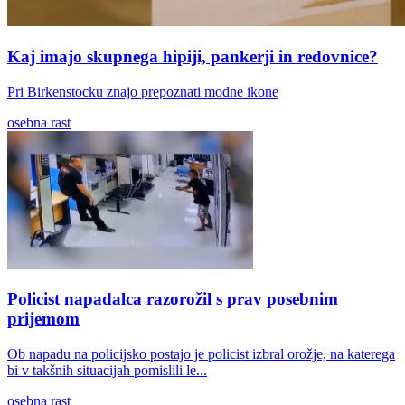
Kaj imajo skupnega hipiji, pankerji in redovnice?
Pri Birkenstocku znajo prepoznati modne ikone
osebna rast
Policist napadalca razorožil s prav posebnim
prijemom
Ob napadu na policijsko postajo je policist izbral orožje, na katerega
bi v takšnih situacijah pomislili le...
osebna rast