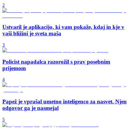
2
Ustvaril je aplikacijo, ki vam pokaže, kdaj in kje v
vaši bližini je sveta maša
3
Policist napadalca razorožil s prav posebnim
prijemom
4
Papež je vprašal umetno inteligenco za nasvet. Njen
odgovor ga je nasmejal
5