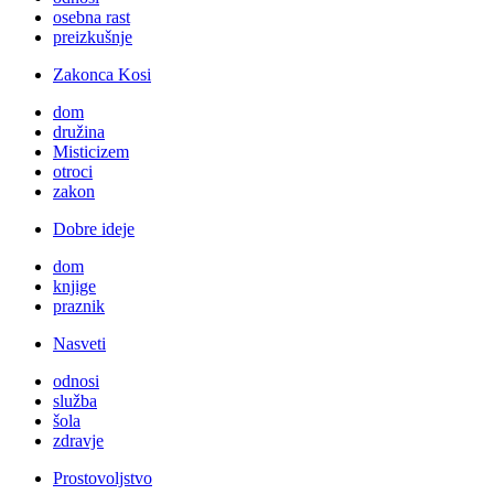
osebna rast
preizkušnje
Zakonca Kosi
dom
družina
Misticizem
otroci
zakon
Dobre ideje
dom
knjige
praznik
Nasveti
odnosi
služba
šola
zdravje
Prostovoljstvo