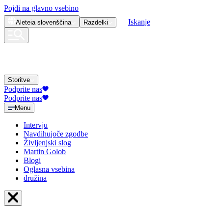
Pojdi na glavno vsebino
Iskanje
Aleteia
slovenščina
Razdelki
Storitve
Podprite nas
Podprite nas
Menu
Intervju
Navdihujoče zgodbe
Življenjski slog
Martin Golob
Blogi
Oglasna vsebina
družina