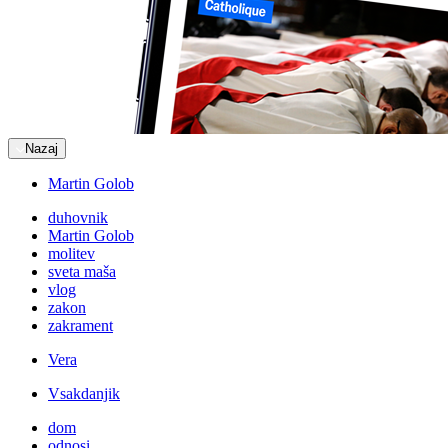
Nazaj
Martin Golob
duhovnik
Martin Golob
molitev
sveta maša
vlog
zakon
zakrament
Vera
Vsakdanjik
dom
odnosi