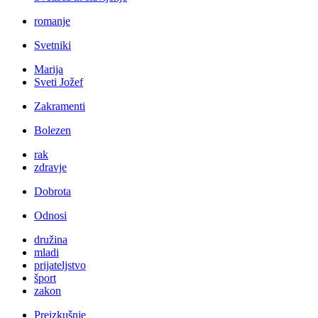
romanje
Svetniki
Marija
Sveti Jožef
Zakramenti
Bolezen
rak
zdravje
Dobrota
Odnosi
družina
mladi
prijateljstvo
šport
zakon
Preizkušnje