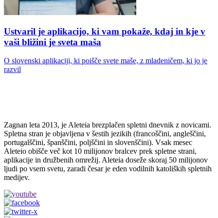
Ustvaril je aplikacijo, ki vam pokaže, kdaj in kje v
vaši bližini je sveta maša
O slovenski aplikaciji, ki poišče svete maše, z mladeničem, ki jo je
razvil
Zagnan leta 2013, je Aleteia brezplačen spletni dnevnik z novicami.
Spletna stran je objavljena v šestih jezikih (francoščini, angleščini,
portugalščini, španščini, poljščini in slovenščini). Vsak mesec
Aleteio obišče več kot 10 milijonov bralcev prek spletne strani,
aplikacije in družbenih omrežij. Aleteia doseže skoraj 50 milijonov
ljudi po vsem svetu, zaradi česar je eden vodilnih katoliških spletnih
medijev.