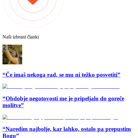
Naši izbrani članki
“Če imaš nekoga rad, se mu ni težko posvetiti”
“Obdobje negotovosti me je pripeljalo do goreče
molitve”
“Naredim najbolje, kar lahko, ostalo pa prepustim
Bogu”