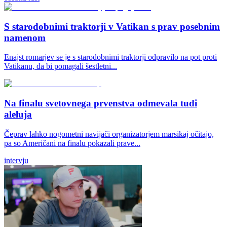
S starodobnimi traktorji v Vatikan s prav posebnim
namenom
Enajst romarjev se je s starodobnimi traktorji odpravilo na pot proti
Vatikanu, da bi pomagali šestletni...
Na finalu svetovnega prvenstva odmevala tudi
aleluja
Čeprav lahko nogometni navijači organizatorjem marsikaj očitajo,
pa so Američani na finalu pokazali prave...
intervju