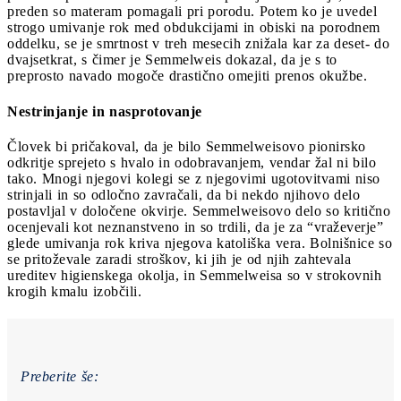
preden so materam pomagali pri porodu. Potem ko je uvedel
strogo umivanje rok med obdukcijami in obiski na porodnem
oddelku, se je smrtnost v treh mesecih znižala kar za deset- do
dvajsetkrat, s čimer je Semmelweis dokazal, da je s to
preprosto navado mogoče drastično omejiti prenos okužbe.
Nestrinjanje in nasprotovanje
Človek bi pričakoval, da je bilo Semmelweisovo pionirsko
odkritje sprejeto s hvalo in odobravanjem, vendar žal ni bilo
tako. Mnogi njegovi kolegi se z njegovimi ugotovitvami niso
strinjali in so odločno zavračali, da bi nekdo njihovo delo
postavljal v določene okvirje. Semmelweisovo delo so kritično
ocenjevali kot neznanstveno in so trdili, da je za “vraževerje”
glede umivanja rok kriva njegova katoliška vera. Bolnišnice so
se pritoževale zaradi stroškov, ki jih je od njih zahtevala
ureditev higienskega okolja, in Semmelweisa so v strokovnih
krogih kmalu izobčili.
Preberite še: