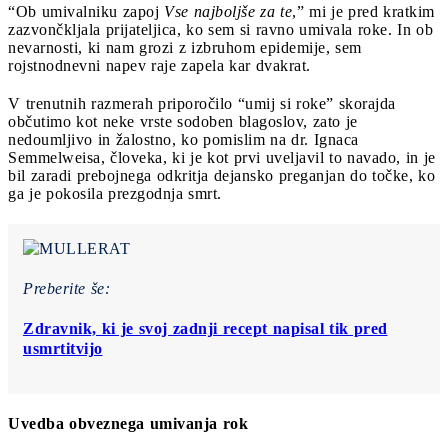
“Ob umivalniku zapoj
Vse najboljše za te
,” mi je pred kratkim
zazvončkljala prijateljica, ko sem si ravno umivala roke. In ob
nevarnosti, ki nam grozi z izbruhom epidemije, sem
rojstnodnevni napev raje zapela kar dvakrat.
V trenutnih razmerah priporočilo “umij si roke” skorajda
občutimo kot neke vrste sodoben blagoslov, zato je
nedoumljivo in žalostno, ko pomislim na dr. Ignaca
Semmelweisa, človeka, ki je kot prvi uveljavil to navado, in je
bil zaradi prebojnega odkritja dejansko preganjan do točke, ko
ga je pokosila prezgodnja smrt.
Preberite še:
Zdravnik, ki je svoj zadnji recept napisal tik pred
usmrtitvijo
Uvedba obveznega umivanja rok