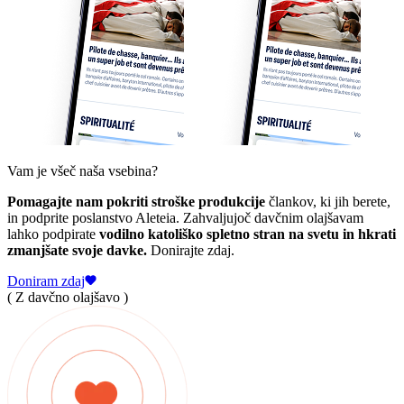
Vam je všeč naša vsebina?
Pomagajte nam pokriti stroške produkcije
člankov, ki jih berete,
in podprite poslanstvo Aleteia. Zahvaljujoč davčnim olajšavam
lahko podpirate
vodilno katoliško spletno stran na svetu in hkrati
zmanjšate svoje davke.
Donirajte zdaj.
Doniram zdaj
( Z davčno olajšavo )