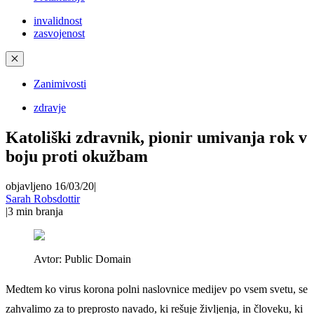
invalidnost
zasvojenost
✕
Zanimivosti
zdravje
Katoliški zdravnik, pionir umivanja rok v
boju proti okužbam
objavljeno 16/03/20
|
Sarah Robsdottir
|
3
min branja
Avtor:
Public Domain
Medtem ko virus korona polni naslovnice medijev po vsem svetu, se
zahvalimo za to preprosto navado, ki rešuje življenja, in človeku, ki