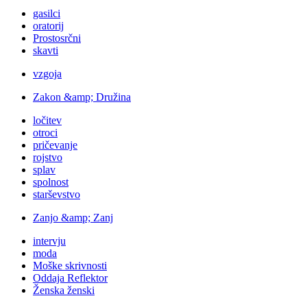
gasilci
oratorij
Prostosrčni
skavti
vzgoja
Zakon &amp; Družina
ločitev
otroci
pričevanje
rojstvo
splav
spolnost
starševstvo
Zanjo &amp; Zanj
intervju
moda
Moške skrivnosti
Oddaja Reflektor
Ženska ženski