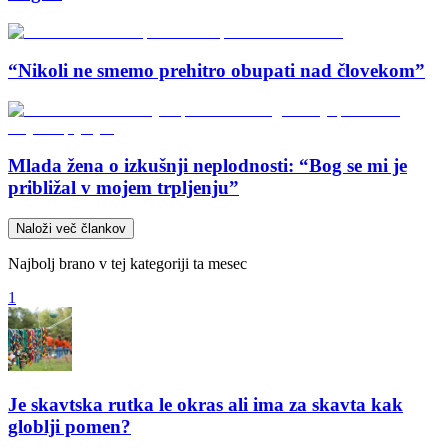
“Nikoli ne smemo prehitro obupati nad človekom”
Mlada žena o izkušnji neplodnosti: “Bog se mi je
približal v mojem trpljenju”
Naloži več člankov
Najbolj brano v tej kategoriji ta mesec
1
Je skavtska rutka le okras ali ima za skavta kak
globlji pomen?