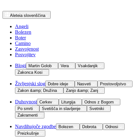
Aleteia
slovenščina
Angeli
Bolezen
Boter
Camino
Zasvojenost
Posvojitev
Blogi
Martin Golob
Vera
Vsakdanjik
Zakonca Kosi
Življenjski slog
Dobre ideje
Nasveti
Prostovoljstvo
Zakon &amp; Družina
Zanjo &amp; Zanj
Duhovnost
Cerkev
Liturgija
Odnos z Bogom
Po smrti
Svetišča in slavljenje
Svetniki
Zakramenti
Navdihujoče zgodbe
Bolezen
Dobrota
Odnosi
Preizkušnje