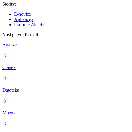
Storitve
E-novice
Aplikacija
Podprite Aleteio
Naši glavni formati
Analize
Članek
Datoteka
Mnenja