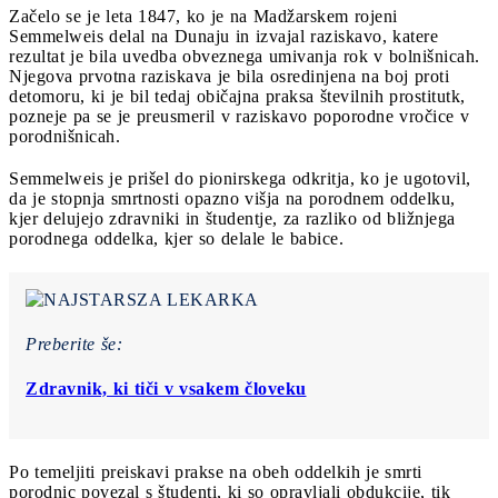
Začelo se je leta 1847, ko je na Madžarskem rojeni
Semmelweis delal na Dunaju in izvajal raziskavo, katere
rezultat je bila uvedba obveznega umivanja rok v bolnišnicah.
Njegova prvotna raziskava je bila osredinjena na boj proti
detomoru, ki je bil tedaj običajna praksa številnih prostitutk,
pozneje pa se je preusmeril v raziskavo poporodne vročice v
porodnišnicah.
Semmelweis je prišel do pionirskega odkritja, ko je ugotovil,
da je stopnja smrtnosti opazno višja na porodnem oddelku,
kjer delujejo zdravniki in študentje, za razliko od bližnjega
porodnega oddelka, kjer so delale le babice.
Preberite še:
Zdravnik, ki tiči v vsakem človeku
Po temeljiti preiskavi prakse na obeh oddelkih je smrti
porodnic povezal s študenti, ki so opravljali obdukcije, tik