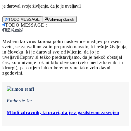
je daroval svoje življenje, da jo je uveljavil
TODO MESSAGE
Arhiviraj članek
TODO MESSAGE
:
Medtem ko virus korona polni naslovnice medijev po vsem
svetu, se zahvalimo za to preprosto navado, ki rešuje življenja,
in človeku, ki je daroval svoje življenje, da jo je
uveljavil
Čeprav si težko predstavljamo, da je nekoč obstajal
čas, ko umivanje rok ni bilo obvezno (celo med zdravniki in
kirurgi), pa o njem lahko beremo v ne tako zelo davni
zgodovini.
Preberite še:
Mladi zdravnik, ki pravi, da je z gasilstvom zasvojen