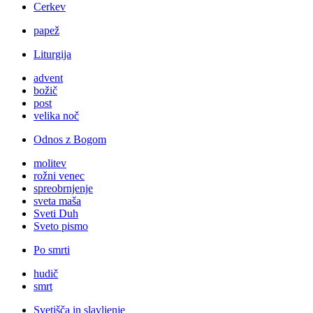
Cerkev
papež
Liturgija
advent
božič
post
velika noč
Odnos z Bogom
molitev
rožni venec
spreobrnjenje
sveta maša
Sveti Duh
Sveto pismo
Po smrti
hudič
smrt
Svetišča in slavljenje