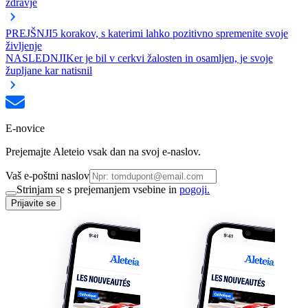
zdravje
PREJŠNJI
5 korakov, s katerimi lahko pozitivno spremenite svoje
življenje
NASLEDNJI
Ker je bil v cerkvi žalosten in osamljen, je svoje
župljane kar natisnil
E-novice
Prejemajte Aleteio vsak dan na svoj e-naslov.
Vaš e-poštni naslov
Strinjam se s prejemanjem vsebine in
pogoji.
Prijavite se