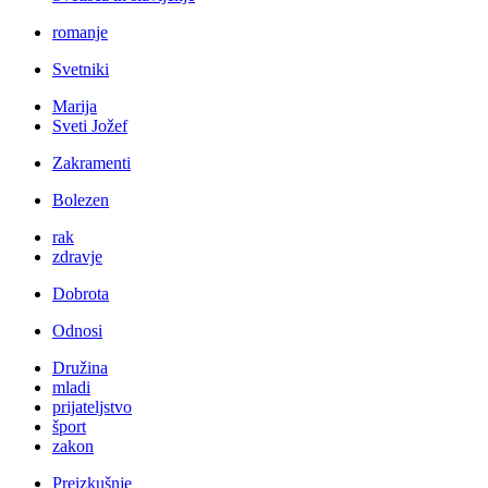
romanje
Svetniki
Marija
Sveti Jožef
Zakramenti
Bolezen
rak
zdravje
Dobrota
Odnosi
Družina
mladi
prijateljstvo
šport
zakon
Preizkušnje