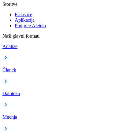
Storitve
E-novice
Aplikacija
Podprite Aleteio
Naši glavni formati
Analize
Članek
Datoteka
Mnenja