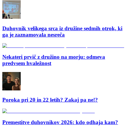
Duhovnik velikega srca iz družine sedmih otrok, ki
ga je zaznamovala nesreča
Nekateri prvič z družino na morju: odmeva
predvsem hvaležnost
Poroka pri 20 in 22 letih? Zakaj pa ne!?
Premestitve duhovnikov 2026: kdo odhaja kam?