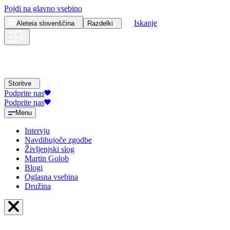
Pojdi na glavno vsebino
Iskanje
Aleteia
slovenščina
Razdelki
Storitve
Podprite nas
Podprite nas
Menu
Intervju
Navdihujoče zgodbe
Življenjski slog
Martin Golob
Blogi
Oglasna vsebina
Družina