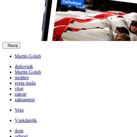
Nazaj
Martin Golob
duhovnik
Martin Golob
molitev
sveta maša
vlog
zakon
zakrament
Vera
Vsakdanjik
dom
odnosi