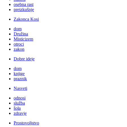
osebna rast
preizkušnje
Zakonca Kosi
dom
Družina
Misticizem
otroci
zakon
Dobre ideje
dom
knjige
praznik
Nasveti
odnosi
služba
šola
zdravje
Prostovoljstvo