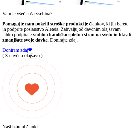
Vam je všeč naša vsebina?
Pomagajte nam pokriti stroške produkcije
člankov, ki jih berete,
in podprite poslanstvo Aleteia. Zahvaljujoč davčnim olajšavam
lahko podpirate
vodilno katoliško spletno stran na svetu in hkrati
zmanjšate svoje davke.
Donirajte zdaj.
Doniram zdaj
( Z davčno olajšavo )
Naši izbrani članki