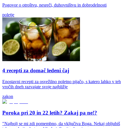
Pogovor o otroštvu, nesreči, duhovništvu in dobrodelnosti
poletje
4 recepti za domač ledeni čaj
Enostavni recepti za osvežilno poletno pijačo, s katero lahko v teh
vročih dneh razvajate svoje najbližje
zakon
Poroka pri 20 in 22 letih? Zakaj pa ne!?
"Najbolj se mi zdi pomembno, da vključiva Boga. Nekaj obljubiš