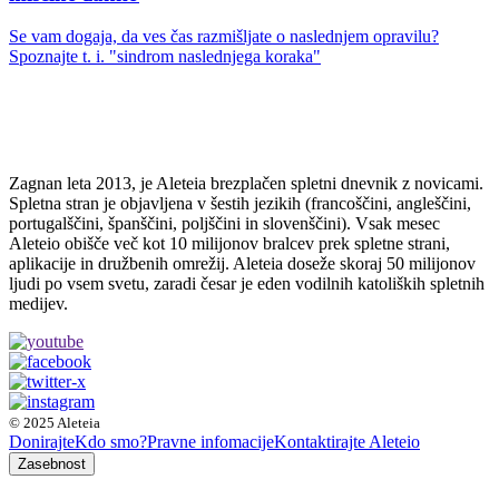
Se vam dogaja, da ves čas razmišljate o naslednjem opravilu?
Spoznajte t. i. "sindrom naslednjega koraka"
Zagnan leta 2013, je Aleteia brezplačen spletni dnevnik z novicami.
Spletna stran je objavljena v šestih jezikih (francoščini, angleščini,
portugalščini, španščini, poljščini in slovenščini). Vsak mesec
Aleteio obišče več kot 10 milijonov bralcev prek spletne strani,
aplikacije in družbenih omrežij. Aleteia doseže skoraj 50 milijonov
ljudi po vsem svetu, zaradi česar je eden vodilnih katoliških spletnih
medijev.
© 2025 Aleteia
Donirajte
Kdo smo?
Pravne infomacije
Kontaktirajte Aleteio
Zasebnost