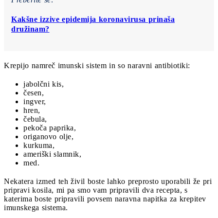
Kakšne izzive epidemija koronavirusa prinaša
družinam?
Krepijo namreč imunski sistem in so naravni antibiotiki:
jabolčni kis,
česen,
ingver,
hren,
čebula,
pekoča paprika,
origanovo olje,
kurkuma,
ameriški slamnik,
med.
Nekatera izmed teh živil boste lahko preprosto uporabili že pri
pripravi kosila, mi pa smo vam pripravili dva recepta, s
katerima boste pripravili povsem naravna napitka za krepitev
imunskega sistema.