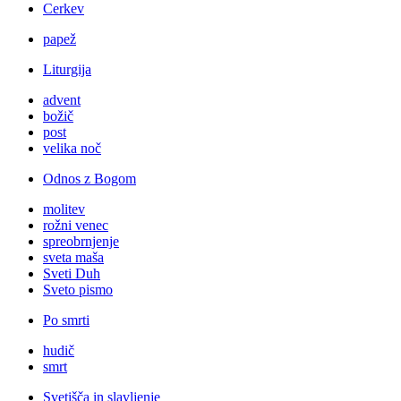
Cerkev
papež
Liturgija
advent
božič
post
velika noč
Odnos z Bogom
molitev
rožni venec
spreobrnjenje
sveta maša
Sveti Duh
Sveto pismo
Po smrti
hudič
smrt
Svetišča in slavljenje