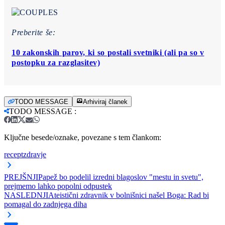
Preberite še:
10 zakonskih parov, ki so postali svetniki (ali pa so v
postopku za razglasitev)
TODO MESSAGE
Arhiviraj članek
TODO MESSAGE
:
Ključne besede/oznake, povezane s tem člankom:
recept
zdravje
PREJŠNJI
Papež bo podelil izredni blagoslov "mestu in svetu",
prejmemo lahko popolni odpustek
NASLEDNJI
Ateistični zdravnik v bolnišnici našel Boga: Rad bi
pomagal do zadnjega diha