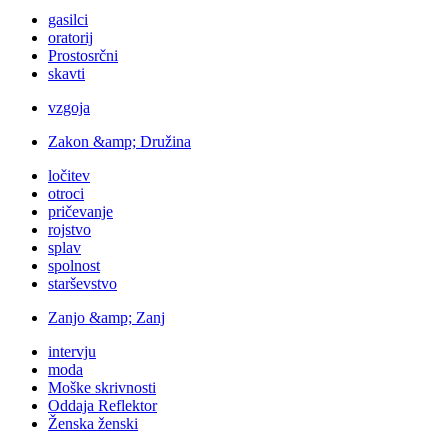
gasilci
oratorij
Prostosrčni
skavti
vzgoja
Zakon &amp; Družina
ločitev
otroci
pričevanje
rojstvo
splav
spolnost
starševstvo
Zanjo &amp; Zanj
intervju
moda
Moške skrivnosti
Oddaja Reflektor
Ženska ženski