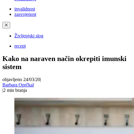
invalidnost
zasvojenost
✕
Življenjski slog
recept
Kako na naraven način okrepiti imunski
sistem
objavljeno 24/03/20
|
Barbara Oprčkal
|
2
min branja