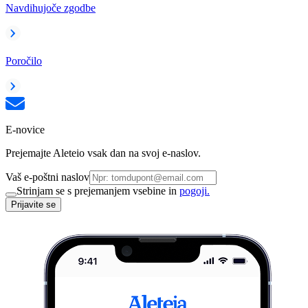
Navdihujoče zgodbe
Poročilo
E-novice
Prejemajte Aleteio vsak dan na svoj e-naslov.
Vaš e-poštni naslov
Strinjam se s prejemanjem vsebine in
pogoji.
Prijavite se