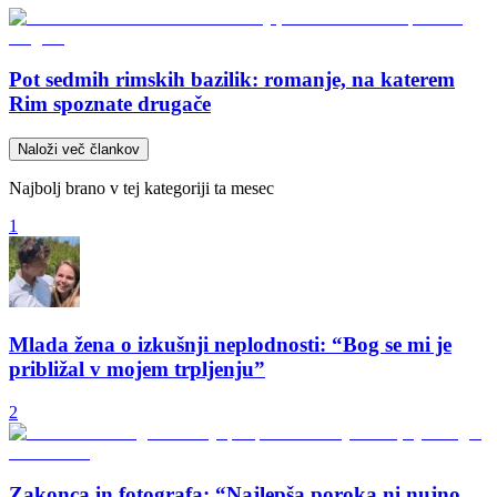
Pot sedmih rimskih bazilik: romanje, na katerem
Rim spoznate drugače
Naloži več člankov
Najbolj brano v tej kategoriji ta mesec
1
Mlada žena o izkušnji neplodnosti: “Bog se mi je
približal v mojem trpljenju”
2
Zakonca in fotografa: “Najlepša poroka ni nujno