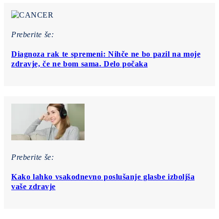
Preberite še:
Diagnoza rak te spremeni: Nihče ne bo pazil na moje
zdravje, če ne bom sama. Delo počaka
Preberite še:
Kako lahko vsakodnevno poslušanje glasbe izboljša
vaše zdravje