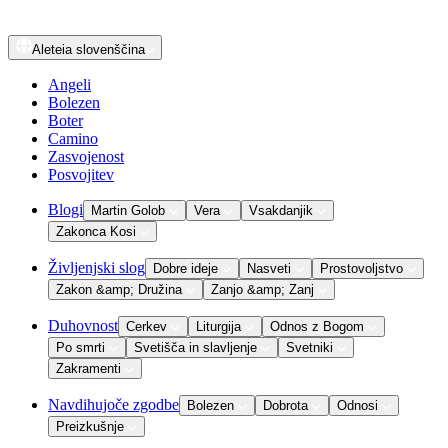
Aleteia
slovenščina
Angeli
Bolezen
Boter
Camino
Zasvojenost
Posvojitev
Blogi
Martin Golob
Vera
Vsakdanjik
Zakonca Kosi
Življenjski slog
Dobre ideje
Nasveti
Prostovoljstvo
Zakon &amp; Družina
Zanjo &amp; Zanj
Duhovnost
Cerkev
Liturgija
Odnos z Bogom
Po smrti
Svetišča in slavljenje
Svetniki
Zakramenti
Navdihujoče zgodbe
Bolezen
Dobrota
Odnosi
Preizkušnje