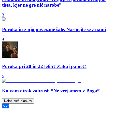
tista, kjer ne gre nič narobe”
3
Poroka in z njo povezane šale. Nasmejte se z nami
4
Poroka pri 20 in 22 letih? Zakaj pa ne!?
5
Ko vam otrok zabrusi: “Ne verjamem v Boga”
Naloži več člankov