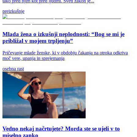
tako pred njim kot pred ljudmi. Sveti zakon je...
preizkušnje
Mlada žena o izkušnji neplodnosti: “Bog se mi je
približal v mojem trpljenju”
Pričevanje mlade ženske, ki v obdobju čakanja na otroka odkriva
moč vere, upanja in sprejemanja
osebna rast
Vedno nekaj načrtujete? Morda ste se ujeli v to
miselno zanko