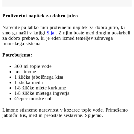
Protivnetni napitek za dobro jutro
Naredite pa lahko tudi protivnetni napitek za dobro jutro, ki
smo ga našli v knjigi
Sijaj
. Z njim boste med drugim poskrbeli
za dobro prebavo, ki je eden izmed temeljev zdravega
imunskega sistema.
Potrebujemo:
360 ml tople vode
pol limone
1 žlička jabolčnega kisa
1 žlička medu
1/8 žličke mlete kurkume
1/8 žličke mletega ingverja
ščepec morske soli
Limono stisnemo naravnost v kozarec tople vode. Primešamo
jabolčni kis, med in preostale sestavine. Spijemo.