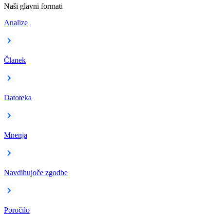
Naši glavni formati
Analize
Članek
Datoteka
Mnenja
Navdihujoče zgodbe
Poročilo