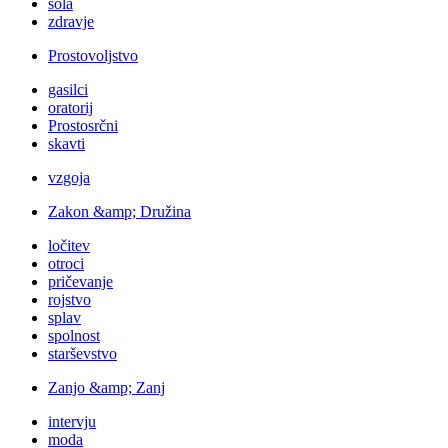
šola
zdravje
Prostovoljstvo
gasilci
oratorij
Prostosrčni
skavti
vzgoja
Zakon &amp; Družina
ločitev
otroci
pričevanje
rojstvo
splav
spolnost
starševstvo
Zanjo &amp; Zanj
intervju
moda