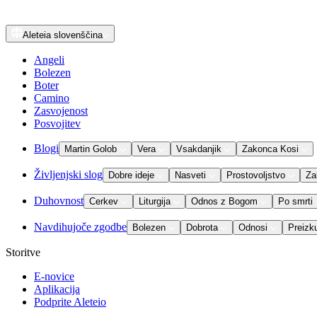
Aleteia
slovenščina
Angeli
Bolezen
Boter
Camino
Zasvojenost
Posvojitev
Blogi
Martin Golob
Vera
Vsakdanjik
Zakonca Kosi
Življenjski slog
Dobre ideje
Nasveti
Prostovoljstvo
Za
Duhovnost
Cerkev
Liturgija
Odnos z Bogom
Po smrti
Navdihujoče zgodbe
Bolezen
Dobrota
Odnosi
Preizk
Storitve
E-novice
Aplikacija
Podprite Aleteio