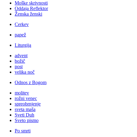
Moške skrivnosti
Oddaja Reflektor
Ženska ženski
Cerkev
papež
Liturgija
advent
božič
post
velika noč
Odnos z Bogom
molitev
rožni venec
spreobrnjenje
sveta maša
Sveti Duh
Sveto pismo
Po smrti