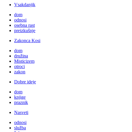
Vsakdanjik
dom
odnosi
osebna rast
preizkušnje
Zakonca Kosi
dom
družina
Misticizem
otroci
zakon
Dobre ideje
dom
knjige
praznik
Nasveti
odnosi
služba