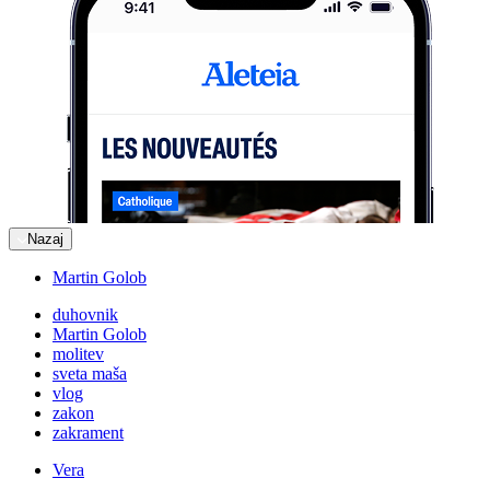
Nazaj
Martin Golob
duhovnik
Martin Golob
molitev
sveta maša
vlog
zakon
zakrament
Vera