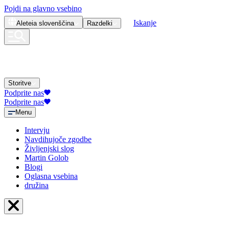
Pojdi na glavno vsebino
Iskanje
Aleteia
slovenščina
Razdelki
Storitve
Podprite nas
Podprite nas
Menu
Intervju
Navdihujoče zgodbe
Življenjski slog
Martin Golob
Blogi
Oglasna vsebina
družina