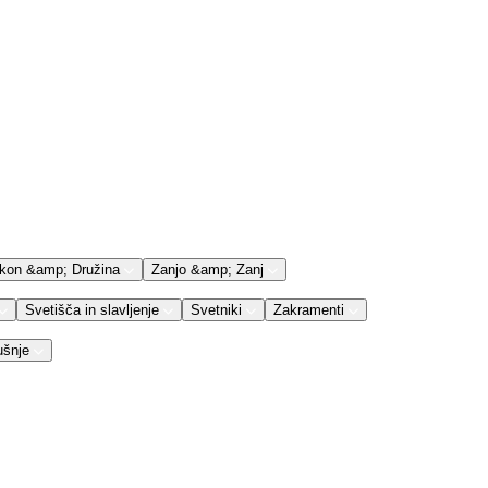
kon &amp; Družina
Zanjo &amp; Zanj
Svetišča in slavljenje
Svetniki
Zakramenti
ušnje