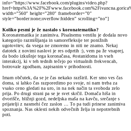
info=”https://www.facebook.com/plugins/video.php?
href=https%3A%2F%2Fwww.facebook.com%2Fivancna.goric
width=”560″ height=”280″ frameborder=”0″
style=”border:none;overflow:hidden” scrolling=”no”]
Koliko pesmi je že nastalo s koronatematiko?
Koronatematika je zanimiva. Pisalnemu ventilu je dodala novo
kategorijo razmišljanja in samorefleksije ter ponižnih
ugotovitev, da vsega ne zmoremo in niti ne znamo. Nekaj
datotek z novimi naslovi je res odprtih :), vem pa že vnaprej,
da bodo izkušnje tega koronačasa, #ostanidoma in vseh
interakcij, ki v teh tednih tečejo po virtualnih frekvencah,
botrovale zgodbam, zapisanim v prihodnosti.
Imam občutek, da se je čas nekako razširil. Ker smo ves čas
doma, si lahko čas razporedimo po svoje, ni nam treba za
vsako ceno gledati na uro, in na nek način ta svoboda zelo
prija. Po drugi strani pa se je svet skrčil. Domača hiša in
dvorišče, bližnji gozd, nedeljska maša na kavču, srečanje s
prijatelji z nasmehi čez zaslon … To pa tudi prinese zanimiva
spoznanja. Nas oklesti nekih odvečnih želja in nepotrebnih
poti.