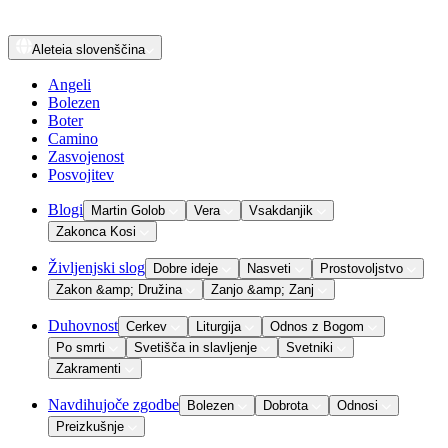
Aleteia
slovenščina
Angeli
Bolezen
Boter
Camino
Zasvojenost
Posvojitev
Blogi
Martin Golob
Vera
Vsakdanjik
Zakonca Kosi
Življenjski slog
Dobre ideje
Nasveti
Prostovoljstvo
Zakon &amp; Družina
Zanjo &amp; Zanj
Duhovnost
Cerkev
Liturgija
Odnos z Bogom
Po smrti
Svetišča in slavljenje
Svetniki
Zakramenti
Navdihujoče zgodbe
Bolezen
Dobrota
Odnosi
Preizkušnje