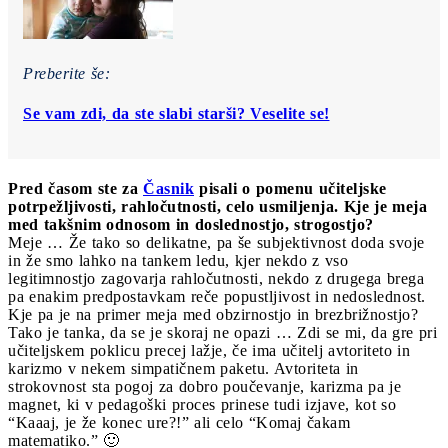
Preberite še:
Se vam zdi, da ste slabi starši? Veselite se!
Pred časom ste za
Časnik
pisali o pomenu učiteljske
potrpežljivosti, rahločutnosti, celo usmiljenja. Kje je meja
med takšnim odnosom in doslednostjo, strogostjo?
Meje … Že tako so delikatne, pa še subjektivnost doda svoje
in že smo lahko na tankem ledu, kjer nekdo z vso
legitimnostjo zagovarja rahločutnosti, nekdo z drugega brega
pa enakim predpostavkam reče popustljivost in nedoslednost.
Kje pa je na primer meja med obzirnostjo in brezbrižnostjo?
Tako je tanka, da se je skoraj ne opazi … Zdi se mi, da gre pri
učiteljskem poklicu precej lažje, če ima učitelj avtoriteto in
karizmo v nekem simpatičnem paketu. Avtoriteta in
strokovnost sta pogoj za dobro poučevanje, karizma pa je
magnet, ki v pedagoški proces prinese tudi izjave, kot so
“Kaaaj, je že konec ure?!” ali celo “Komaj čakam
matematiko.” 🙂