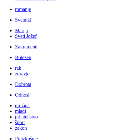
romanje
Svetniki
Marija
Sveti Jožef
Zakramenti
Bolezen
rak
zdravje
Dobrota
Odnosi
družina
mladi
prijateljstvo
šport
zakon
Preizkušnje