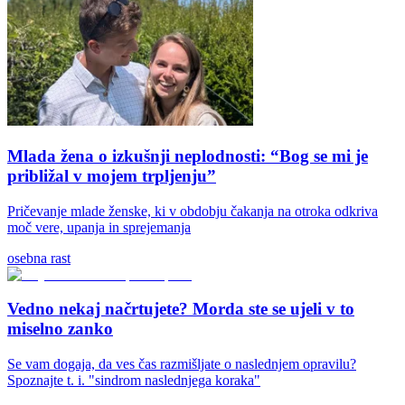
Mlada žena o izkušnji neplodnosti: “Bog se mi je
približal v mojem trpljenju”
Pričevanje mlade ženske, ki v obdobju čakanja na otroka odkriva
moč vere, upanja in sprejemanja
osebna rast
Vedno nekaj načrtujete? Morda ste se ujeli v to
miselno zanko
Se vam dogaja, da ves čas razmišljate o naslednjem opravilu?
Spoznajte t. i. "sindrom naslednjega koraka"