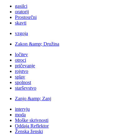
gasilci
oratorij
Prostosrčni
skavti
vzgoja
Zakon &amp; Družina
ločitev
otroci
pričevanje
rojstvo
splav
spolnost
starševstvo
Zanjo &amp; Zanj
intervju
moda
Moške skrivnosti
Oddaja Reflektor
Ženska ženski