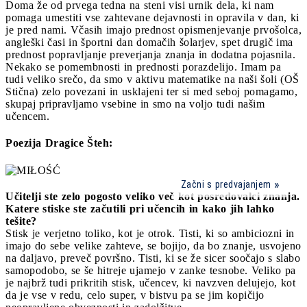
Doma že od prvega tedna na steni visi urnik dela, ki nam
pomaga umestiti vse zahtevane dejavnosti in opravila v dan, ki
je pred nami. Včasih imajo prednost opismenjevanje prvošolca,
angleški časi in športni dan domačih šolarjev, spet drugič ima
prednost popravljanje preverjanja znanja in dodatna pojasnila.
Nekako se pomembnosti in prednosti porazdelijo. Imam pa
tudi veliko srečo, da smo v aktivu matematike na naši šoli (OŠ
Stična) zelo povezani in usklajeni ter si med seboj pomagamo,
skupaj pripravljamo vsebine in smo na voljo tudi našim
učencem.
Poezija Dragice Šteh:
Začni s predvajanjem
Učitelji ste zelo pogosto veliko več kot posredovalci znanja.
Katere stiske ste začutili pri učencih in kako jih lahko
tešite?
Stisk je verjetno toliko, kot je otrok. Tisti, ki so ambiciozni in
imajo do sebe velike zahteve, se bojijo, da bo znanje, usvojeno
na daljavo, preveč površno. Tisti, ki se že sicer soočajo s slabo
samopodobo, se še hitreje ujamejo v zanke tesnobe. Veliko pa
je najbrž tudi prikritih stisk, učencev, ki navzven delujejo, kot
da je vse v redu, celo super, v bistvu pa se jim kopičijo