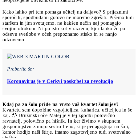
neopravljene obveznosti in zadolžitve.
Kako lahko pri tem pomaga učitelj na daljavo? S prijaznimi
sporočili, spodbudami gotovo ne moremo zgrešiti. Pišemo tudi
staršem in jim svetujemo, na kakšen način naj pomagajo
svojim otrokom. Ni pa isto kot v razredu, kjer lahko že po
odsevu svetlobe v očeh prepoznamo stisko in se nanjo
odzovemo.
Preberite še:
Koronavirus je v Cerkvi poskrbel za revolucijo
Kdaj pa za šolo pride na vrsto vaš kvartet šolarjev?
Kvartetu sem dopoldne vzgojiteljica, kuharica, učiteljica in še
kaj. 🙂 Družinski oče Matej je v tej zgodbi polovično
ravnatelj, polovično pa hišnik. In ker živimo v skupnem
gospodinjstvu z mojo sestro Ireno, ki je pedagoginja na šoli,
kamor hodijo naši štirje, imamo zagotovljeno tudi svetovalno
službo.