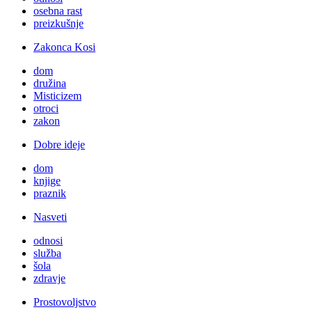
osebna rast
preizkušnje
Zakonca Kosi
dom
družina
Misticizem
otroci
zakon
Dobre ideje
dom
knjige
praznik
Nasveti
odnosi
služba
šola
zdravje
Prostovoljstvo