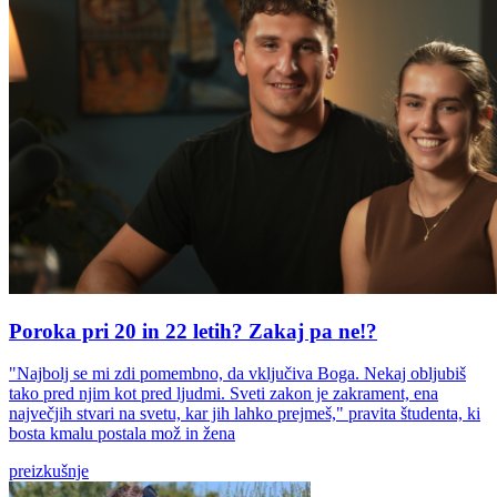
Poroka pri 20 in 22 letih? Zakaj pa ne!?
"Najbolj se mi zdi pomembno, da vključiva Boga. Nekaj obljubiš
tako pred njim kot pred ljudmi. Sveti zakon je zakrament, ena
največjih stvari na svetu, kar jih lahko prejmeš," pravita študenta, ki
bosta kmalu postala mož in žena
preizkušnje