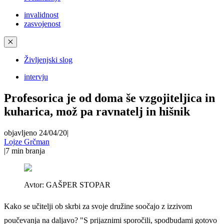
invalidnost
zasvojenost
✕
Življenjski slog
intervju
Profesorica je od doma še vzgojiteljica in
kuharica, mož pa ravnatelj in hišnik
objavljeno 24/04/20
|
Lojze Grčman
|
7
min branja
Avtor:
GAŠPER STOPAR
Kako se učitelji ob skrbi za svoje družine soočajo z izzivom
poučevanja na daljavo? "S prijaznimi sporočili, spodbudami gotovo