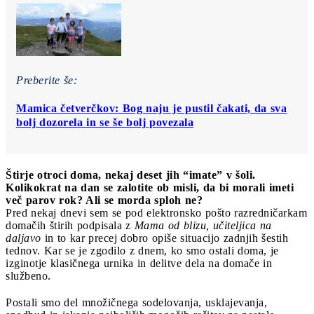
Preberite še:
Mamica četverčkov: Bog naju je pustil čakati, da sva
bolj dozorela in se še bolj povezala
Štirje otroci doma, nekaj deset jih “imate” v šoli.
Kolikokrat na dan se zalotite ob misli, da bi morali imeti
več parov rok? Ali se morda sploh ne?
Pred nekaj dnevi sem se pod elektronsko pošto razredničarkam
domačih štirih podpisala z
Mama od blizu, učiteljica na
daljavo
in to kar precej dobro opiše situacijo zadnjih šestih
tednov. Kar se je zgodilo z dnem, ko smo ostali doma, je
izginotje klasičnega urnika in delitve dela na domače in
službeno.
Postali smo del množičnega sodelovanja, usklajevanja,