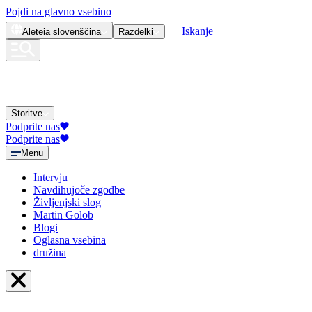
Pojdi na glavno vsebino
Iskanje
Aleteia
slovenščina
Razdelki
Storitve
Podprite nas
Podprite nas
Menu
Intervju
Navdihujoče zgodbe
Življenjski slog
Martin Golob
Blogi
Oglasna vsebina
družina