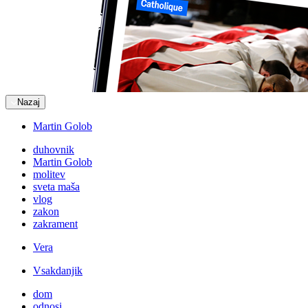
Nazaj
Martin Golob
duhovnik
Martin Golob
molitev
sveta maša
vlog
zakon
zakrament
Vera
Vsakdanjik
dom
odnosi