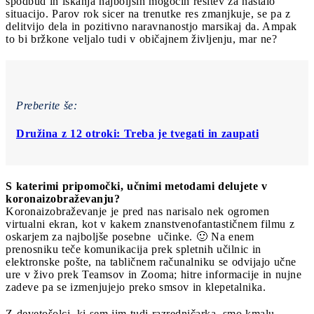
spodbud in iskanja najboljših mogočih rešitev za nastalo
situacijo. Parov rok sicer na trenutke res zmanjkuje, se pa z
delitvijo dela in pozitivno naravnanostjo marsikaj da. Ampak
to bi bržkone veljalo tudi v običajnem življenju, mar ne?
Preberite še:
Družina z 12 otroki: Treba je tvegati in zaupati
S katerimi pripomočki, učnimi metodami delujete v
koronaizobraževanju?
Koronaizobraževanje je pred nas narisalo nek ogromen
virtualni ekran, kot v kakem znanstvenofantastičnem filmu z
oskarjem za najboljše posebne učinke. 🙂 Na enem
prenosniku teče komunikacija prek spletnih učilnic in
elektronske pošte, na tabličnem računalniku se odvijajo učne
ure v živo prek Teamsov in Zooma; hitre informacije in nujne
zadeve pa se izmenjujejo preko smsov in klepetalnika.
Z devetošolci, ki sem jim tudi razredničarka, smo kmalu