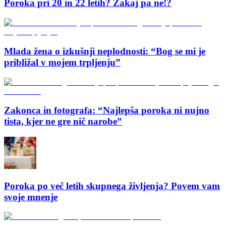
Poroka pri 20 in 22 letih? Zakaj pa ne!?
Mlada žena o izkušnji neplodnosti: “Bog se mi je
približal v mojem trpljenju”
Zakonca in fotografa: “Najlepša poroka ni nujno
tista, kjer ne gre nič narobe”
Poroka po več letih skupnega življenja? Povem vam
svoje mnenje