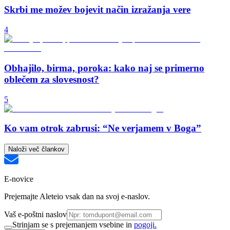
Skrbi me možev bojevit način izražanja vere
4
Obhajilo, birma, poroka: kako naj se primerno
oblečem za slovesnost?
5
Ko vam otrok zabrusi: “Ne verjamem v Boga”
Naloži več člankov
E-novice
Prejemajte Aleteio vsak dan na svoj e-naslov.
Vaš e-poštni naslov
Strinjam se s prejemanjem vsebine in
pogoji.