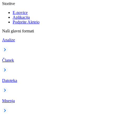
Storitve
E-novice
Aplikacija
Podprite Aleteio
Naši glavni formati
Analize
Članek
Datoteka
Mnenja