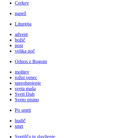
Cerkev
papež
Liturgija
advent
božič
post
velika noč
Odnos z Bogom
molitev
rožni venec
spreobrnjenje
sveta maša
Sveti Duh
Sveto pismo
Po smrti
hudič
smrt
Svetišča in slavljenje