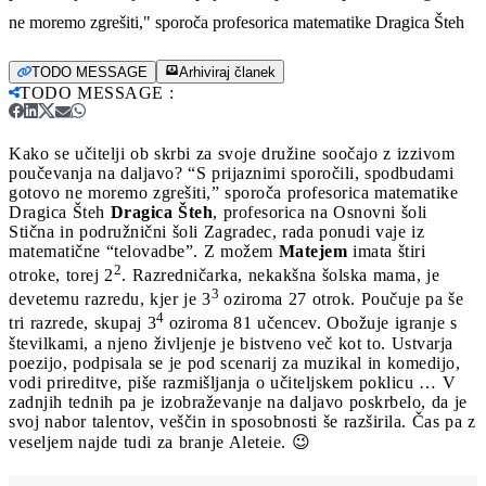
ne moremo zgrešiti," sporoča profesorica matematike Dragica Šteh
TODO MESSAGE
Arhiviraj članek
TODO MESSAGE
:
Kako se učitelji ob skrbi za svoje družine soočajo z izzivom
poučevanja na daljavo? “S prijaznimi sporočili, spodbudami
gotovo ne moremo zgrešiti,” sporoča profesorica matematike
Dragica Šteh
Dragica Šteh
, profesorica na Osnovni šoli
Stična in podružnični šoli Zagradec, rada ponudi vaje iz
matematične “telovadbe”. Z možem
Matejem
imata štiri
2
otroke, torej 2
. Razredničarka, nekakšna šolska mama, je
3
devetemu razredu, kjer je 3
oziroma 27 otrok. Poučuje pa še
4
tri razrede, skupaj 3
oziroma 81 učencev. Obožuje igranje s
številkami, a njeno življenje je bistveno več kot to. Ustvarja
poezijo, podpisala se je pod scenarij za muzikal in komedijo,
vodi prireditve, piše razmišljanja o učiteljskem poklicu … V
zadnjih tednih pa je izobraževanje na daljavo poskrbelo, da je
svoj nabor talentov, veščin in sposobnosti še razširila. Čas pa z
veseljem najde tudi za branje Aleteie. 😉