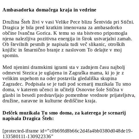
Ambasadorka domačega kraja in vedrine
Družina Šteh živi v vasi Velike Pece blizu Šentvida pri Stični.
Dragica je bila pred kratkim imenovana za ambasadorko
občine Ivančna Gorica. K temu so sta bistveno pripomogla
njena nalezljiva pozitivna energija in širok ustvarjalni zamah.
Ob številnih pesmih je napisala tudi več slikanic, otroških
knjižic in šmarnično branje z naslovom To delajte v moj
spomin.
Med njenimi dramskimi igrami sta v zadnjem času najbolj
odmevni Stezica je uglajena in Zagraška mama, ki jo je z
velikim uspehom na oder postavila gledališka skupina
Zagradec. Podpisala se je tudi pod scenarij muzikala Tu smo
doma, v katerem učenci in učitelji Osnovne šole Stična v
glasbi in besedi predstavljajo pomembne vrednote prijateljstva,
družine, naravne in kulturne dediščine kraja.
Delček muzikala Tu smo doma, za katerega je scenarij
napisala Dragica Šteh:
[protected-iframe id=”c0b69fd8b66c2d4fa4bb0380d048de19-
133580111-130922336″