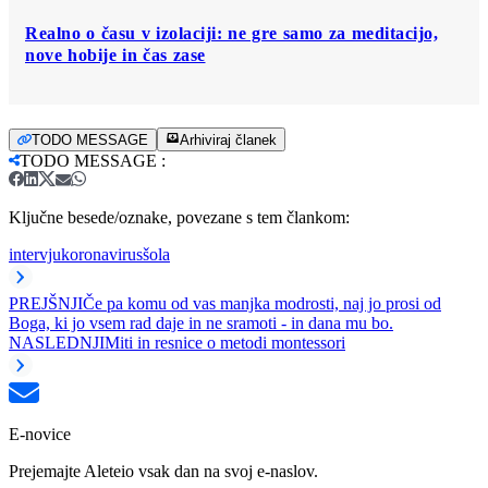
Realno o času v izolaciji: ne gre samo za meditacijo,
nove hobije in čas zase
TODO MESSAGE
Arhiviraj članek
TODO MESSAGE
:
Ključne besede/oznake, povezane s tem člankom:
intervju
koronavirus
šola
PREJŠNJI
Če pa komu od vas manjka modrosti, naj jo prosi od
Boga, ki jo vsem rad daje in ne sramoti - in dana mu bo.
NASLEDNJI
Miti in resnice o metodi montessori
E-novice
Prejemajte Aleteio vsak dan na svoj e-naslov.