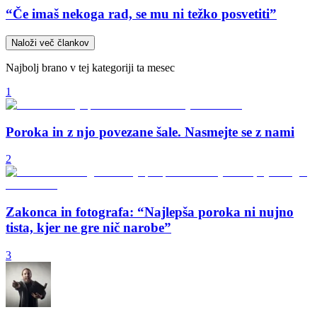
“Če imaš nekoga rad, se mu ni težko posvetiti”
Naloži več člankov
Najbolj brano v tej kategoriji ta mesec
1
Poroka in z njo povezane šale. Nasmejte se z nami
2
Zakonca in fotografa: “Najlepša poroka ni nujno
tista, kjer ne gre nič narobe”
3