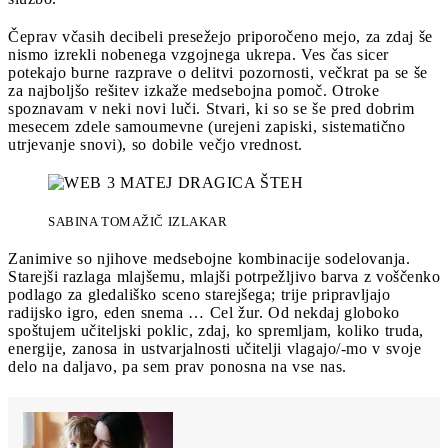
Čeprav včasih decibeli presežejo priporočeno mejo, za zdaj še
nismo izrekli nobenega vzgojnega ukrepa. Ves čas sicer
potekajo burne razprave o delitvi pozornosti, večkrat pa se še
za najboljšo rešitev izkaže medsebojna pomoč. Otroke
spoznavam v neki novi luči. Stvari, ki so se še pred dobrim
mesecem zdele samoumevne (urejeni zapiski, sistematično
utrjevanje snovi), so dobile večjo vrednost.
SABINA TOMAŽIČ IZLAKAR
Zanimive so njihove medsebojne kombinacije sodelovanja.
Starejši razlaga mlajšemu, mlajši potrpežljivo barva z voščenko
podlago za gledališko sceno starejšega; trije pripravljajo
radijsko igro, eden snema … Cel žur. Od nekdaj globoko
spoštujem učiteljski poklic, zdaj, ko spremljam, koliko truda,
energije, zanosa in ustvarjalnosti učitelji vlagajo/-mo v svoje
delo na daljavo, pa sem prav ponosna na vse nas.