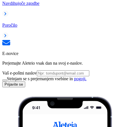
Navdihujoče zgodbe
Poročilo
E-novice
Prejemajte Aleteio vsak dan na svoj e-naslov.
Vaš e-poštni naslov
Strinjam se s prejemanjem vsebine in
pogoji.
Prijavite se