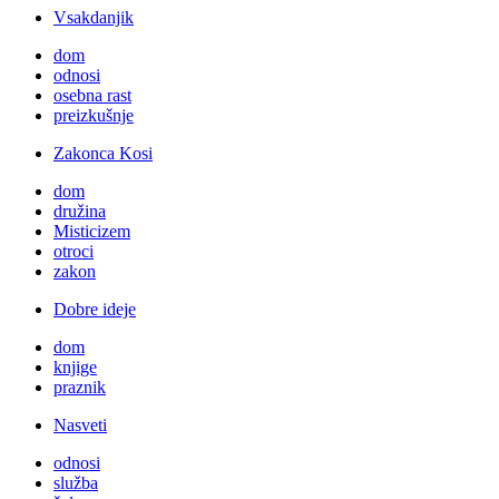
Vsakdanjik
dom
odnosi
osebna rast
preizkušnje
Zakonca Kosi
dom
družina
Misticizem
otroci
zakon
Dobre ideje
dom
knjige
praznik
Nasveti
odnosi
služba