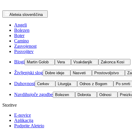
Aleteia
slovenščina
Angeli
Bolezen
Boter
Camino
Zasvojenost
Posvojitev
Blogi
Martin Golob
Vera
Vsakdanjik
Zakonca Kosi
Življenjski slog
Dobre ideje
Nasveti
Prostovoljstvo
Za
Duhovnost
Cerkev
Liturgija
Odnos z Bogom
Po smrti
Navdihujoče zgodbe
Bolezen
Dobrota
Odnosi
Preizk
Storitve
E-novice
Aplikacija
Podprite Aleteio