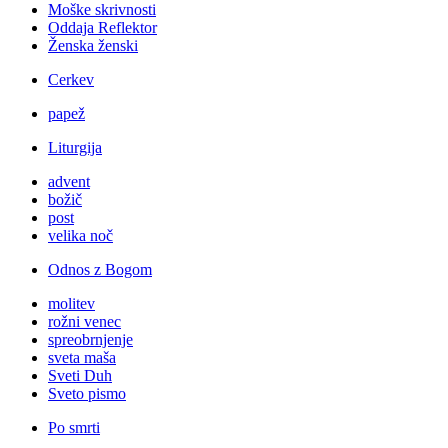
Moške skrivnosti
Oddaja Reflektor
Ženska ženski
Cerkev
papež
Liturgija
advent
božič
post
velika noč
Odnos z Bogom
molitev
rožni venec
spreobrnjenje
sveta maša
Sveti Duh
Sveto pismo
Po smrti