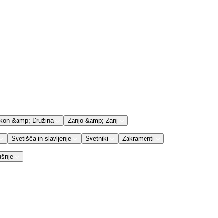
kon &amp; Družina
Zanjo &amp; Zanj
Svetišča in slavljenje
Svetniki
Zakramenti
ušnje