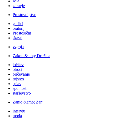
šola
zdravje
Prostovoljstvo
gasilci
oratorij
Prostosrčni
skavti
vzgoja
Zakon &amp; Družina
ločitev
otroci
pričevanje
rojstvo
splav
spolnost
starševstvo
Zanjo &amp; Zanj
intervju
moda