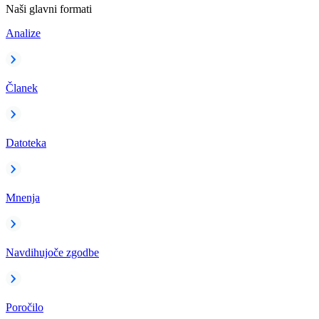
Naši glavni formati
Analize
Članek
Datoteka
Mnenja
Navdihujoče zgodbe
Poročilo