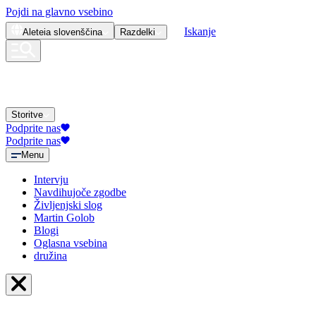
Pojdi na glavno vsebino
Iskanje
Aleteia
slovenščina
Razdelki
Storitve
Podprite nas
Podprite nas
Menu
Intervju
Navdihujoče zgodbe
Življenjski slog
Martin Golob
Blogi
Oglasna vsebina
družina