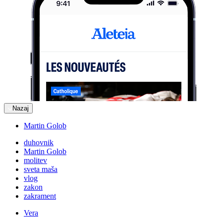
Nazaj
Martin Golob
duhovnik
Martin Golob
molitev
sveta maša
vlog
zakon
zakrament
Vera