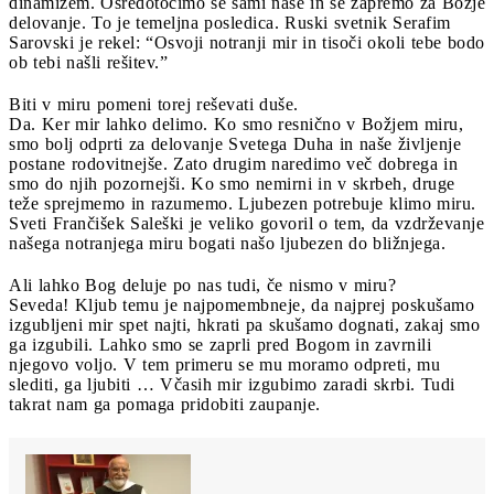
dinamizem. Osredotočimo se sami nase in se zapremo za Božje
delovanje. To je temeljna posledica. Ruski svetnik Serafim
Sarovski je rekel: “Osvoji notranji mir in tisoči okoli tebe bodo
ob tebi našli rešitev.”
Biti v miru pomeni torej reševati duše.
Da. Ker mir lahko delimo. Ko smo resnično v Božjem miru,
smo bolj odprti za delovanje Svetega Duha in naše življenje
postane rodovitnejše. Zato drugim naredimo več dobrega in
smo do njih pozornejši. Ko smo nemirni in v skrbeh, druge
teže sprejmemo in razumemo. Ljubezen potrebuje klimo miru.
Sveti Frančišek Saleški je veliko govoril o tem, da vzdrževanje
našega notranjega miru bogati našo ljubezen do bližnjega.
Ali lahko Bog deluje po nas tudi, če nismo v miru?
Seveda! Kljub temu je najpomembneje, da najprej poskušamo
izgubljeni mir spet najti, hkrati pa skušamo dognati, zakaj smo
ga izgubili. Lahko smo se zaprli pred Bogom in zavrnili
njegovo voljo. V tem primeru se mu moramo odpreti, mu
slediti, ga ljubiti … Včasih mir izgubimo zaradi skrbi. Tudi
takrat nam ga pomaga pridobiti zaupanje.