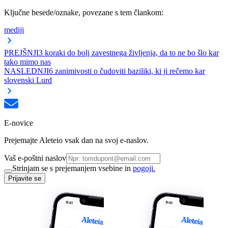
Ključne besede/oznake, povezane s tem člankom:
mediji
PREJŠNJI
3 koraki do bolj zavestnega življenja, da to ne bo šlo kar
tako mimo nas
NASLEDNJI
6 zanimivosti o čudoviti baziliki, ki ji rečemo kar
slovenski Lurd
E-novice
Prejemajte Aleteio vsak dan na svoj e-naslov.
Vaš e-poštni naslov
Strinjam se s prejemanjem vsebine in
pogoji.
Prijavite se