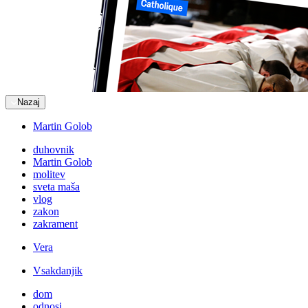
Nazaj
Martin Golob
duhovnik
Martin Golob
molitev
sveta maša
vlog
zakon
zakrament
Vera
Vsakdanjik
dom
odnosi