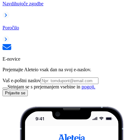
Navdihujoče zgodbe
Poročilo
E-novice
Prejemajte Aleteio vsak dan na svoj e-naslov.
Vaš e-poštni naslov
Strinjam se s prejemanjem vsebine in
pogoji.
Prijavite se