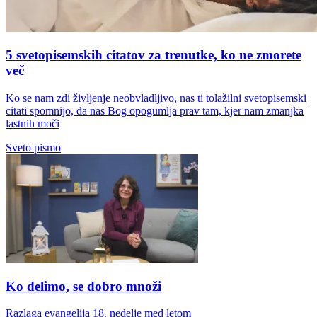
5 svetopisemskih citatov za trenutke, ko ne zmorete
več
Ko se nam zdi življenje neobvladljivo, nas ti tolažilni svetopisemski
citati spomnijo, da nas Bog opogumlja prav tam, kjer nam zmanjka
lastnih moči
Sveto pismo
Ko delimo, se dobro množi
Razlaga evangelija 18. nedelje med letom