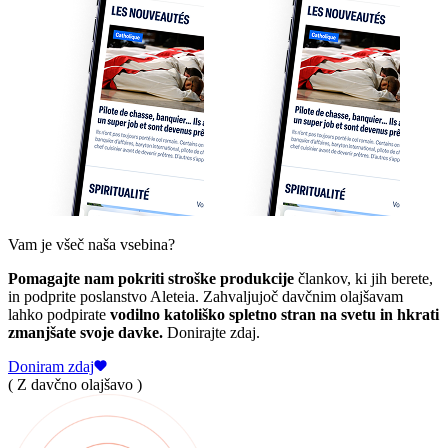
Vam je všeč naša vsebina?
Pomagajte nam pokriti stroške produkcije
člankov, ki jih berete,
in podprite poslanstvo Aleteia. Zahvaljujoč davčnim olajšavam
lahko podpirate
vodilno katoliško spletno stran na svetu in hkrati
zmanjšate svoje davke.
Donirajte zdaj.
Doniram zdaj
( Z davčno olajšavo )