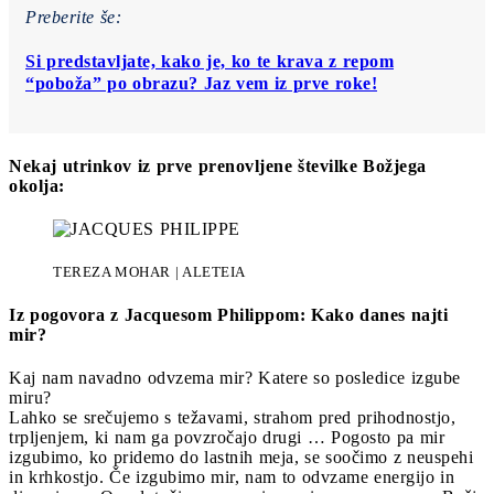
Preberite še:
Si predstavljate, kako je, ko te krava z repom
“poboža” po obrazu? Jaz vem iz prve roke!
Nekaj utrinkov iz prve prenovljene številke Božjega
okolja:
TEREZA MOHAR | ALETEIA
Iz pogovora z Jacquesom Philippom: Kako danes najti
mir?
Kaj nam navadno odvzema mir? Katere so posledice izgube
miru?
Lahko se srečujemo s težavami, strahom pred prihodnostjo,
trpljenjem, ki nam ga povzročajo drugi … Pogosto pa mir
izgubimo, ko pridemo do lastnih meja, se soočimo z neuspehi
in krhkostjo. Če izgubimo mir, nam to odvzame energijo in