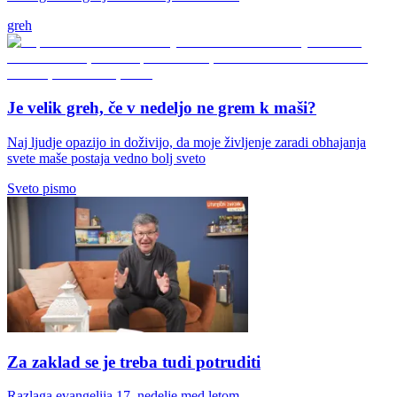
greh
Je velik greh, če v nedeljo ne grem k maši?
Naj ljudje opazijo in doživijo, da moje življenje zaradi obhajanja
svete maše postaja vedno bolj sveto
Sveto pismo
Za zaklad se je treba tudi potruditi
Razlaga evangelija 17. nedelje med letom