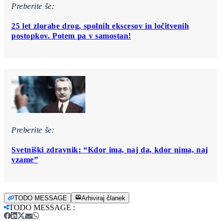
Preberite še:
25 let zlorabe drog, spolnih ekscesov in ločitvenih
postopkov. Potem pa v samostan!
Preberite še:
Svetniški zdravnik: “Kdor ima, naj da, kdor nima, naj
vzame”
TODO MESSAGE
Arhiviraj članek
TODO MESSAGE
: