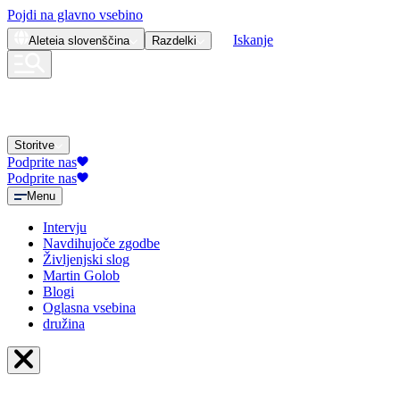
Pojdi na glavno vsebino
Iskanje
Aleteia
slovenščina
Razdelki
Storitve
Podprite nas
Podprite nas
Menu
Intervju
Navdihujoče zgodbe
Življenjski slog
Martin Golob
Blogi
Oglasna vsebina
družina