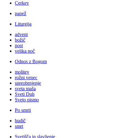
Cerkev
papež
Liturgija
advent
božič
post
velika noč
Odnos z Bogom
molitev
rožni venec
spreobrnjenje
sveta maša
Sveti Duh
Sveto pismo
Po smrti
hudič
smrt
Svetišča in slavljenje