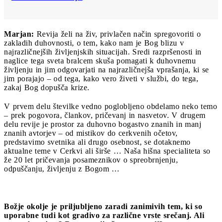
Marjan:
Revija želi na živ, privlačen način spregovoriti o
zakladih duhovnosti, o tem, kako nam je Bog blizu v
najrazličnejših življenjskih situacijah. Sredi razpršenosti in
naglice tega sveta bralcem skuša pomagati k duhovnemu
življenju in jim odgovarjati na najrazličnejša vprašanja, ki se
jim porajajo – od tega, kako vero živeti v službi, do tega,
zakaj Bog dopušča krize.
V prvem delu številke vedno poglobljeno obdelamo neko temo
– prek pogovora, člankov, pričevanj in nasvetov. V drugem
delu revije je prostor za duhovno bogastvo znanih in manj
znanih avtorjev – od mistikov do cerkvenih očetov,
predstavimo svetnika ali drugo osebnost, se dotaknemo
aktualne teme v Cerkvi ali širše … Naša hišna specialiteta so
že 20 let pričevanja posameznikov o spreobrnjenju,
odpuščanju, življenju z Bogom …
Božje okolje je priljubljeno zaradi zanimivih tem, ki so
uporabne tudi kot gradivo za različne vrste srečanj. Ali