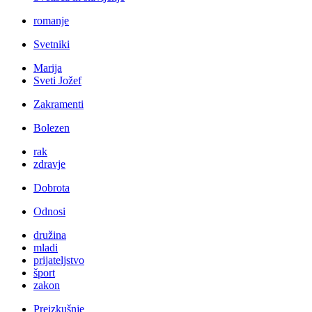
romanje
Svetniki
Marija
Sveti Jožef
Zakramenti
Bolezen
rak
zdravje
Dobrota
Odnosi
družina
mladi
prijateljstvo
šport
zakon
Preizkušnje