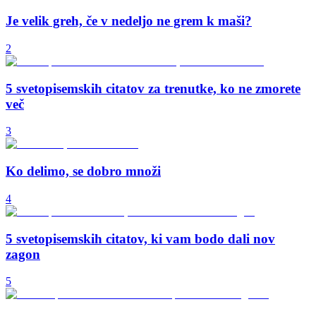
Je velik greh, če v nedeljo ne grem k maši?
2
5 svetopisemskih citatov za trenutke, ko ne zmorete
več
3
Ko delimo, se dobro množi
4
5 svetopisemskih citatov, ki vam bodo dali nov
zagon
5