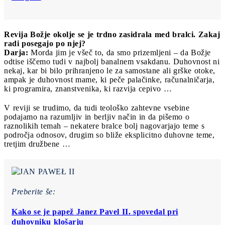
Revija Božje okolje se je trdno zasidrala med bralci. Zakaj
radi posegajo po njej?
Darja:
Morda jim je všeč to, da smo prizemljeni – da Božje
odtise iščemo tudi v najbolj banalnem vsakdanu. Duhovnost ni
nekaj, kar bi bilo prihranjeno le za samostane ali grške otoke,
ampak je duhovnost mame, ki peče palačinke, računalničarja,
ki programira, znanstvenika, ki razvija cepivo …
V reviji se trudimo, da tudi teološko zahtevne vsebine
podajamo na razumljiv in berljiv način in da pišemo o
raznolikih temah – nekatere bralce bolj nagovarjajo teme s
področja odnosov, drugim so bliže eksplicitno duhovne teme,
tretjim družbene …
Preberite še:
Kako se je papež Janez Pavel II. spovedal pri
duhovniku klošarju