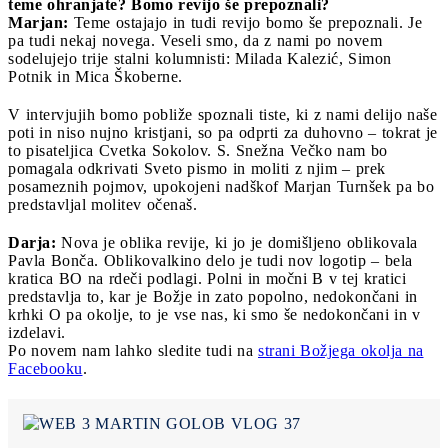
teme ohranjate? Bomo revijo še prepoznali?
Marjan:
Teme ostajajo in tudi revijo bomo še prepoznali. Je
pa tudi nekaj novega. Veseli smo, da z nami po novem
sodelujejo trije stalni kolumnisti: Milada Kalezić, Simon
Potnik in Mica Škoberne.
V intervjujih bomo pobliže spoznali tiste, ki z nami delijo naše
poti in niso nujno kristjani, so pa odprti za duhovno – tokrat je
to pisateljica Cvetka Sokolov. S. Snežna Večko nam bo
pomagala odkrivati Sveto pismo in moliti z njim – prek
posameznih pojmov, upokojeni nadškof Marjan Turnšek pa bo
predstavljal molitev očenaš.
Darja:
Nova je oblika revije, ki jo je domišljeno oblikovala
Pavla Bonča. Oblikovalkino delo je tudi nov logotip – bela
kratica BO na rdeči podlagi. Polni in močni B v tej kratici
predstavlja to, kar je Božje in zato popolno, nedokončani in
krhki O pa okolje, to je vse nas, ki smo še nedokončani in v
izdelavi.
Po novem nam lahko sledite tudi na
strani Božjega okolja na
Facebooku
.