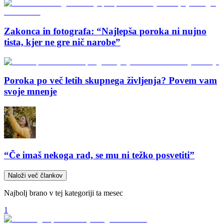
Zakonca in fotografa: “Najlepša poroka ni nujno
tista, kjer ne gre nič narobe”
Poroka po več letih skupnega življenja? Povem vam
svoje mnenje
“Če imaš nekoga rad, se mu ni težko posvetiti”
Naloži več člankov
Najbolj brano v tej kategoriji ta mesec
1