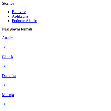
Storitve
E-novice
Aplikacija
Podprite Aleteio
Naši glavni formati
Analize
Članek
Datoteka
Mnenja