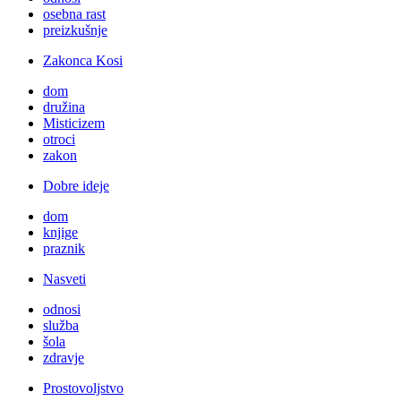
osebna rast
preizkušnje
Zakonca Kosi
dom
družina
Misticizem
otroci
zakon
Dobre ideje
dom
knjige
praznik
Nasveti
odnosi
služba
šola
zdravje
Prostovoljstvo