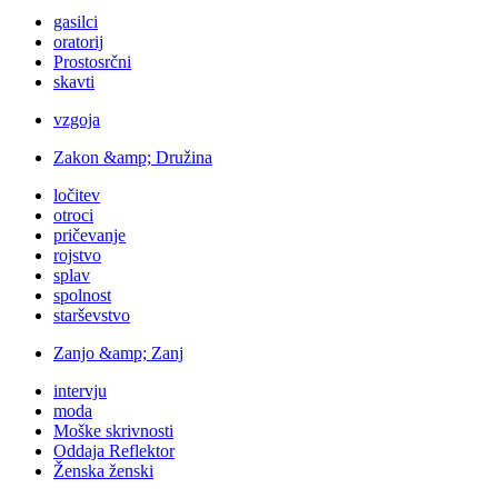
gasilci
oratorij
Prostosrčni
skavti
vzgoja
Zakon &amp; Družina
ločitev
otroci
pričevanje
rojstvo
splav
spolnost
starševstvo
Zanjo &amp; Zanj
intervju
moda
Moške skrivnosti
Oddaja Reflektor
Ženska ženski