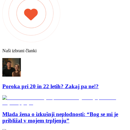
Naši izbrani članki
Poroka pri 20 in 22 letih? Zakaj pa ne!?
Mlada žena o izkušnji neplodnosti: “Bog se mi je
približal v mojem trpljenju”