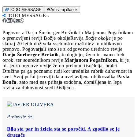
TODO MESSAGE
Arhiviraj članek
TODO MESSAGE
:
Pogovor z Darjo Šneberger Brežnik in Marjanom Pogačnikom
o prenovljeni reviji Božje okolje
Revija
Božje okolje
je po
skoraj 20 letih doživela vsebinsko razširitev in oblikovno
prenovo. Pogovarjali smo se z odgovorno urednico revije
Darjo Šneberger Brežnik
, teologinjo, ženo in mamo treh
otrok, ter sourednikom revije
Marjanom Pogačnikom
, ki je
bil jedro prenove revije že ob prelomu tisočletja, bralci
Družine pa ga poznamo tudi kot urednika rubrik duhovnost in
svet. Svoj pečat je reviji dala uveljavljena oblikovalka
Pavla
Bonča
, zato med nas prihaja sodobna, domišljena in lepa
revija za duhovnost sredi življenja.
Preberite še:
Bila sta par in želela sta se poročiti. A zgodilo se je
drugače