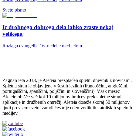
Sveto pismo
Iz drobnega dobrega dela lahko zraste nekaj
velikega
Razlaga evangelija 16. nedelje med letom
Zagnan leta 2013, je Aleteia brezplačen spletni dnevnik z novicami.
Spletna stran je objavljena v šestih jezikih (francoščini, angleščini,
portugalščini, španščini, poljščini in slovenščini). Vsak mesec
Aleteio obišče več kot 10 milijonov bralcev prek spletne strani,
aplikacije in družbenih omrežij. Aleteia doseže skoraj 50 milijonov
ljudi po vsem svetu, zaradi česar je eden vodilnih katoliških spletnih
medijev.