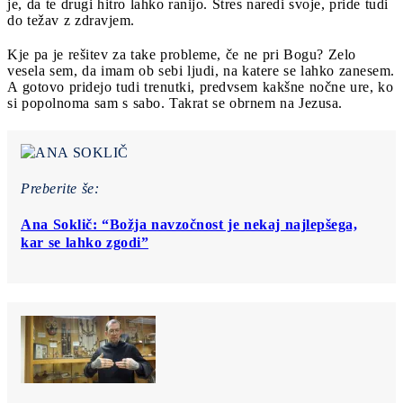
je, da te drugi hitro lahko ranijo. Stres naredi svoje, pride tudi
do težav z zdravjem.
Kje pa je rešitev za take probleme, če ne pri Bogu? Zelo
vesela sem, da imam ob sebi ljudi, na katere se lahko zanesem.
A gotovo pridejo tudi trenutki, predvsem kakšne nočne ure, ko
si popolnoma sam s sabo. Takrat se obrnem na Jezusa.
Preberite še:
Ana Soklič: “Božja navzočnost je nekaj najlepšega,
kar se lahko zgodi”