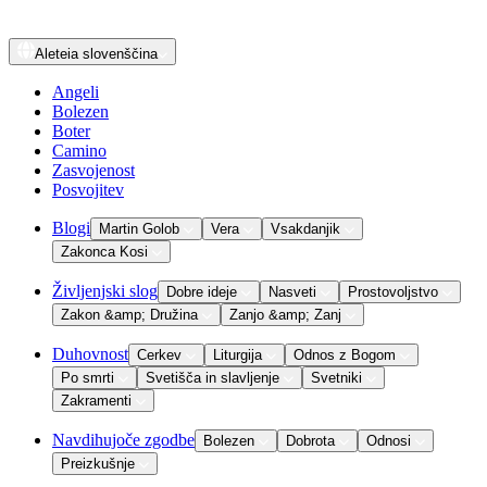
Aleteia
slovenščina
Angeli
Bolezen
Boter
Camino
Zasvojenost
Posvojitev
Blogi
Martin Golob
Vera
Vsakdanjik
Zakonca Kosi
Življenjski slog
Dobre ideje
Nasveti
Prostovoljstvo
Zakon &amp; Družina
Zanjo &amp; Zanj
Duhovnost
Cerkev
Liturgija
Odnos z Bogom
Po smrti
Svetišča in slavljenje
Svetniki
Zakramenti
Navdihujoče zgodbe
Bolezen
Dobrota
Odnosi
Preizkušnje