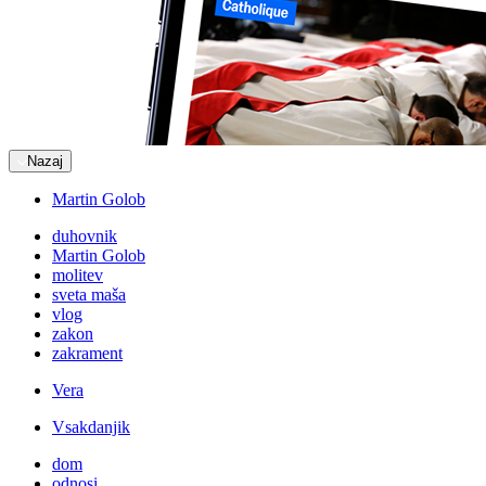
Nazaj
Martin Golob
duhovnik
Martin Golob
molitev
sveta maša
vlog
zakon
zakrament
Vera
Vsakdanjik
dom
odnosi