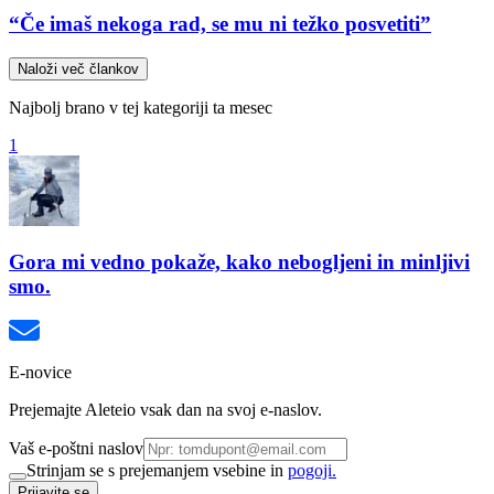
“Če imaš nekoga rad, se mu ni težko posvetiti”
Naloži več člankov
Najbolj brano v tej kategoriji ta mesec
1
Gora mi vedno pokaže, kako nebogljeni in minljivi
smo.
E-novice
Prejemajte Aleteio vsak dan na svoj e-naslov.
Vaš e-poštni naslov
Strinjam se s prejemanjem vsebine in
pogoji.
Prijavite se