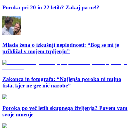
Poroka pri 20 in 22 letih? Zakaj pa ne!?
Mlada žena o izkušnji neplodnosti: “Bog se mi je
približal v mojem trpljenju”
Zakonca in fotografa: “Najlepša poroka ni nujno
tista, kjer ne gre nič narobe”
Poroka po več letih skupnega življenja? Povem vam
svoje mnenje