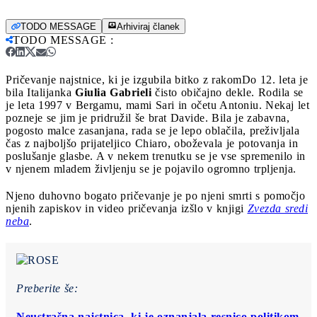
TODO MESSAGE
Arhiviraj članek
TODO MESSAGE
:
Pričevanje najstnice, ki je izgubila bitko z rakom
Do 12. leta je
bila Italijanka
Giulia Gabrieli
čisto običajno dekle. Rodila se
je leta 1997 v Bergamu, mami Sari in očetu Antoniu. Nekaj let
pozneje se jim je pridružil še brat Davide. Bila je zabavna,
pogosto malce zasanjana, rada se je lepo oblačila, preživljala
čas z najboljšo prijateljico Chiaro, oboževala je potovanja in
poslušanje glasbe. A v nekem trenutku se je vse spremenilo in
v njenem mladem življenju se je pojavilo ogromno trpljenja.
Njeno duhovno bogato pričevanje je po njeni smrti s pomočjo
njenih zapiskov in video pričevanja izšlo v knjigi
Zvezda sredi
neba
.
Preberite še:
Neustrašna najstnica, ki je oznanjala resnico politikom