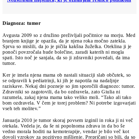
Diagnoza: tumor
Avgusta 2009 so z družino preživljali počitnice na morju. Med
branjem knjige je opazila, da je njena roka močno zatekla.
Sprva so mislili, da jo je pičila kakšna žuželka. Oteklina ji je
ponoči povzročala hude bolečine, zaradi katerih ni mogla
spati. Isto noč je sanjala, da so ji zdravniki povedali, da ima
tumor.
Ker je imela njena mama ob nastali situaciji slab občutek, so
se odpravili k pediatrinji, ki jih je napotila na nadaljnje
raziskave. Nekaj dni pozneje so jim sporočili diagnozo: tumor.
Zdravniki so zagotovili, da bo ozdravela, zato Giulia ni
razumela, zakaj njena mama tako veliko moli. “Tako ali tako
bom ozdravela. V čem je torej problem? Ni potrebe izgovarjati
vseh teh molitev.”
Januarja 2010 je tumor skoraj povsem izginil in roka ji ni več
otekala. Vedela je, da še ni popolnoma zdrava in da bo še
vedno morala hoditi na kemoterapije, vendar je bilo več kot
dovolj vzrokov za pozitivno mišljenje. Prepričani so bili, da so