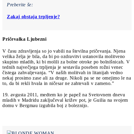
Preberite še:
Zakaj obstaja trpljenje?
Pričevalka Ljubezni
V času zdravljenja so jo vabili na številna pričevanja. Njena
velika želja je bila, da bi po ozdravitvi ustanovila molitveno
skupino mladih, ki bi molili za bolne otroke po bolnišnicah. V
tednih največjega trpljenja je sestavila poseben rožni venec
čistega zahvaljevanja. “V naših molitvah in litanijah vedno
nekaj prosimo zase ali za druge. Nikoli pa se ne omejimo le na
to, da bi rekli hvala in ničesar ne zahtevali v zameno.”
19. avgusta 2011, medtem ko je papež na Svetovnem dnevu
mladih v Madridu zaključeval križev pot, je Guilia na svojem
domu v Bergmau izgubila boj z boleznijo.