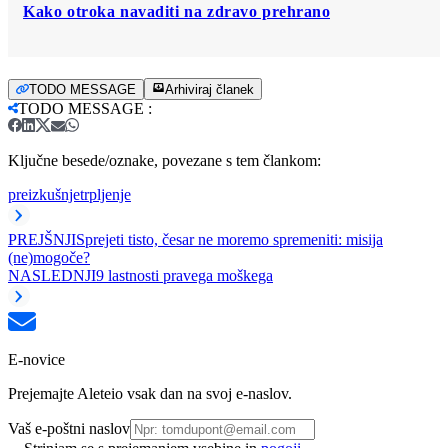
Kako otroka navaditi na zdravo prehrano
TODO MESSAGE
Arhiviraj članek
TODO MESSAGE
:
Ključne besede/oznake, povezane s tem člankom:
preizkušnje
trpljenje
PREJŠNJI
Sprejeti tisto, česar ne moremo spremeniti: misija
(ne)mogoče?
NASLEDNJI
9 lastnosti pravega moškega
E-novice
Prejemajte Aleteio vsak dan na svoj e-naslov.
Vaš e-poštni naslov