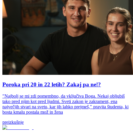
Poroka pri 20 in 22 letih? Zakaj pa ne!?
"Najbolj se mi zdi pomembno, da vključiva Boga. Nekaj obljubiš
tako pred njim kot pred ljudmi. Sveti zakon je zakrament, ena
največjih stvari na svetu, kar jih lahko prejmeš," pravita študenta, ki
bosta kmalu postala mož in žena
preizkušnje