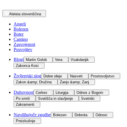
Aleteia
slovenščina
Angeli
Bolezen
Boter
Camino
Zasvojenost
Posvojitev
Blogi
Martin Golob
Vera
Vsakdanjik
Zakonca Kosi
Življenjski slog
Dobre ideje
Nasveti
Prostovoljstvo
Zakon &amp; Družina
Zanjo &amp; Zanj
Duhovnost
Cerkev
Liturgija
Odnos z Bogom
Po smrti
Svetišča in slavljenje
Svetniki
Zakramenti
Navdihujoče zgodbe
Bolezen
Dobrota
Odnosi
Preizkušnje