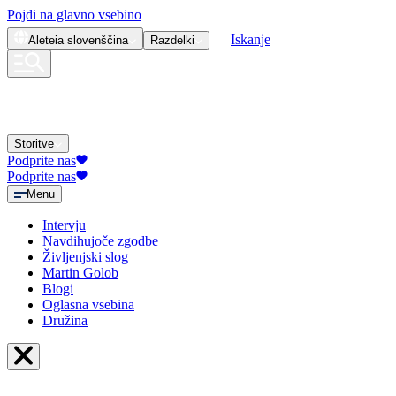
Pojdi na glavno vsebino
Iskanje
Aleteia
slovenščina
Razdelki
Storitve
Podprite nas
Podprite nas
Menu
Intervju
Navdihujoče zgodbe
Življenjski slog
Martin Golob
Blogi
Oglasna vsebina
Družina