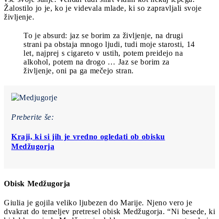
Žalostilo jo je, ko je videvala mlade, ki so zapravljali svoje
življenje.
To je absurd: jaz se borim za življenje, na drugi
strani pa obstaja mnogo ljudi, tudi moje starosti, 14
let, najprej s cigareto v ustih, potem preidejo na
alkohol, potem na drogo … Jaz se borim za
življenje, oni pa ga mečejo stran.
Preberite še:
Kraji, ki si jih je vredno ogledati ob obisku
Medžugorja
Obisk Medžugorja
Giulia je gojila veliko ljubezen do Marije. Njeno vero je
dvakrat do temeljev pretresel obisk Medžugorja. “Ni besede, ki