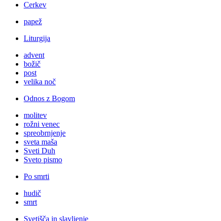
Cerkev
papež
Liturgija
advent
božič
post
velika noč
Odnos z Bogom
molitev
rožni venec
spreobrnjenje
sveta maša
Sveti Duh
Sveto pismo
Po smrti
hudič
smrt
Svetišča in slavljenje