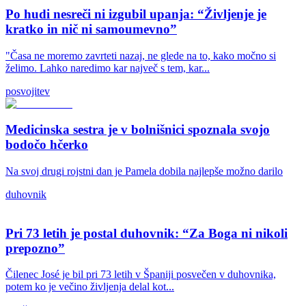
Po hudi nesreči ni izgubil upanja: “Življenje je
kratko in nič ni samoumevno”
"Časa ne moremo zavrteti nazaj, ne glede na to, kako močno si
želimo. Lahko naredimo kar največ s tem, kar...
posvojitev
Medicinska sestra je v bolnišnici spoznala svojo
bodočo hčerko
Na svoj drugi rojstni dan je Pamela dobila najlepše možno darilo
duhovnik
Pri 73 letih je postal duhovnik: “Za Boga ni nikoli
prepozno”
Čilenec José je bil pri 73 letih v Španiji posvečen v duhovnika,
potem ko je večino življenja delal kot...