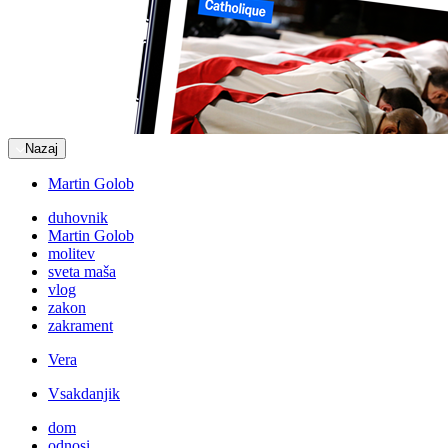
Nazaj
Martin Golob
duhovnik
Martin Golob
molitev
sveta maša
vlog
zakon
zakrament
Vera
Vsakdanjik
dom
odnosi