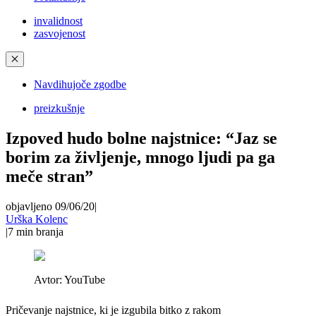
invalidnost
zasvojenost
✕
Navdihujoče zgodbe
preizkušnje
Izpoved hudo bolne najstnice: “Jaz se
borim za življenje, mnogo ljudi pa ga
meče stran”
objavljeno 09/06/20
|
Urška Kolenc
|
7
min branja
Avtor:
YouTube
Pričevanje najstnice, ki je izgubila bitko z rakom