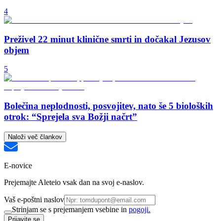
4
Preživel 22 minut klinične smrti in dočakal Jezusov
objem
5
Bolečina neplodnosti, posvojitev, nato še 5 bioloških
otrok: “Sprejela sva Božji načrt”
Naloži več člankov
E-novice
Prejemajte Aleteio vsak dan na svoj e-naslov.
Vaš e-poštni naslov
Strinjam se s prejemanjem vsebine in
pogoji.
Prijavite se