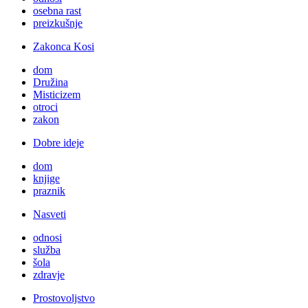
osebna rast
preizkušnje
Zakonca Kosi
dom
Družina
Misticizem
otroci
zakon
Dobre ideje
dom
knjige
praznik
Nasveti
odnosi
služba
šola
zdravje
Prostovoljstvo