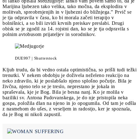
bi lahko opisala Medžugorje: lahko vam povem samo to, da je
Marijina ljubezen tako velika, tako močna, da eksplodira v
molitvah, spreobrnjenjih in v ljubezni do bližnjega.” Prvič se
je tja odpravila v času, ko bi morala začeti terapijo v
bolnišnici, a so bili izvidi krvnih preiskav preslabi. Drugi
obisk se je zgodil za 14. rojstni dan, ko se je tja odpravila s
polnim avtobusom prijateljev in sorodnikov.
DUE997 | Shutterstock
Kljub trudu, da bi vedno ostala optimistična, so prišli tudi težki
trenutki. V nekem obdobju je doživela neželeno reakcijo na
neko zdravilo, ki je poslabšalo njeno splošno počutje. Bila je
živčna, njeno telo se je treslo, neprestano je jokala in
spraševala, kje je Bog. Bila je besna nanj. Ko je molila v
baziliki sv. Antona Padovanskega, je do nje pristopila neka
gospa, položila dlan na njeno in jo opogumila. Od tam je odšla
z nasmehom do ušes, z veseljem in radostjo, ker je spoznala,
da je Bog ni nikoli zapustil.