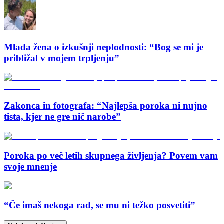
Mlada žena o izkušnji neplodnosti: “Bog se mi je
približal v mojem trpljenju”
Zakonca in fotografa: “Najlepša poroka ni nujno
tista, kjer ne gre nič narobe”
Poroka po več letih skupnega življenja? Povem vam
svoje mnenje
“Če imaš nekoga rad, se mu ni težko posvetiti”