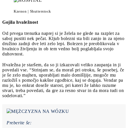
Kzenon | Shutterstock
Gojila hvaležnost
Od prvega trenutka naprej si je želela ne glede na razplet za
saboj pustiti nek pečat. Kljub bolezni sta bili zanjo in za njeno
družino zadnji dve leti zelo lepi. Bolezen je preoblikovala v
hvalnico življenju in ob tem vedno bolj poglabljala svojo
duhovnost.
Hvaležna je staršem, da so ji izkazovali veliko zaupanja in ji
povedali vse. “Strinjam se, da moraš pri otroku, še posebej, če
je še zelo majhen, uporabljati malo domišljije, mogoče mu
razložiš s pomočjo kakšne zgodbice, kaj se dogaja. Vendar pa
mu je, ko enkrat doseže starost, pri kateri že lahko razume
stvari, treba povedati, da gre za resno stvar in da mora tudi on
sodelovati.”
Preberite še: