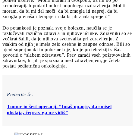
pomen molitve. “Moliti moram h Gospodu, da mi bo po
kemoterapijah podaril milost popolnega ozdravljenja. Moliti
moram, da bi mi dal moči, da bi zmogla iti naprej, da bi
zmogla prenašati terapije in da bi jih znala sprejeti!”
Do potankosti je poznala svojo bolezen, naučila se je
razločevati različna zdravila in njihove učinke. Zdravniki so se
večkrat šalili, da je njihova svetovalka pri zdravljenju. Z
vsakim od njih je imela zelo osebne in zaupne odnose. Bili so
njeni superjunaki in pobesnela je, ko je po televiziji slišala
govoriti o “slabem zdravstvu”. Prav zaradi vseh požrtvovalnih
zdravnikov, ki jih je spoznala med zdravljenjem, je želela
postati pediatrična onkologinja.
Preberite še:
Tumor in šest operacij. “Imaš upanje, da smisel
obstaja, čeprav ga ne vidiš”