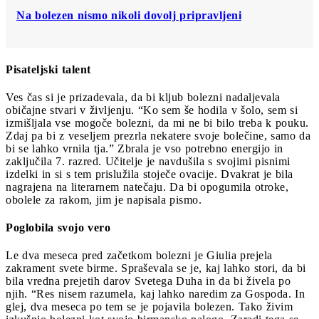
Na bolezen nismo nikoli dovolj pripravljeni
Pisateljski talent
Ves čas si je prizadevala, da bi kljub bolezni nadaljevala
običajne stvari v življenju. “Ko sem še hodila v šolo, sem si
izmišljala vse mogoče bolezni, da mi ne bi bilo treba k pouku.
Zdaj pa bi z veseljem prezrla nekatere svoje bolečine, samo da
bi se lahko vrnila tja.” Zbrala je vso potrebno energijo in
zaključila 7. razred. Učitelje je navdušila s svojimi pisnimi
izdelki in si s tem prislužila stoječe ovacije. Dvakrat je bila
nagrajena na literarnem natečaju. Da bi opogumila otroke,
obolele za rakom, jim je napisala pismo.
Poglobila svojo vero
Le dva meseca pred začetkom bolezni je Giulia prejela
zakrament svete birme. Spraševala se je, kaj lahko stori, da bi
bila vredna prejetih darov Svetega Duha in da bi živela po
njih. “Res nisem razumela, kaj lahko naredim za Gospoda. In
glej, dva meseca po tem se je pojavila bolezen. Tako živim