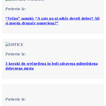
Preberite še:
“Večno” samski: “A zate pa ni nihče dovolj dober? Ali
si morda drugače usmerjena?”
Preberite še:
3 koraki do srečnejšega in bolj zdravega milenijskega
delovnega mesta
Preberite še: