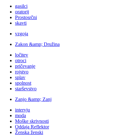
gasilci
oratorij
Prostosrčni
skavti
vzgoja
Zakon &amp; Družina
ločitev
otroci
pričevanje
rojstvo
splav
spolnost
starševstvo
Zanjo &amp; Zanj
intervju
moda
Moške skrivnosti
Oddaja Reflektor
Ženska ženski