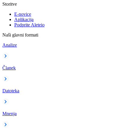
Storitve
E-novice
Aplikacija
Podprite Aleteio
Naši glavni formati
Analize
Članek
Datoteka
Mnenja