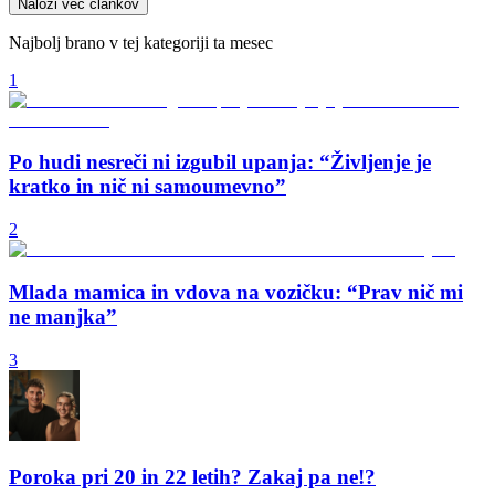
Naloži več člankov
Najbolj brano v tej kategoriji ta mesec
1
Po hudi nesreči ni izgubil upanja: “Življenje je
kratko in nič ni samoumevno”
2
Mlada mamica in vdova na vozičku: “Prav nič mi
ne manjka”
3
Poroka pri 20 in 22 letih? Zakaj pa ne!?