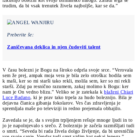
izkušnjo bolezni kot svojo birmansko nalogo. Zaradi tega se
trudim, da bi vsak trenutek živela najboljše, kar se da.”
Preberite še:
Zaničevana deklica in njen čudoviti talent
V času bolezni je Bogu na široko odprla svoje srce. “Verovala
sem že prej, ampak moja vera je bila zelo otroška: hodila sem
k maši, ker so mi starši tako rekli, molila sem, ker so mi rekli
starši. Zdaj pa resnično razumem, zakaj molimo k Bogu: ker
nam je On vedno blizu.” Veliko se je zatekala k
blaženi Chiari
Luce Badano
, ki je prav tako trpela za hudo boleznijo. Bila je
dejavna članica gibanja fokolarov. Ves čas zdravljenja je
spremljala maše po televiziji in redno prejemala obhajilo.
Zavedala se je, da s svojim trpljenjem rešuje mnoge ljudi in to
jo je napolnjevalo s srečo. Z boleznijo je začela razmišljati tudi
o smrti. “Seveda bi rada živela dolgo življenje, da bi uresničila
vse svoje sanje. Vendar tudi smrt vidim kot nekaj lepega.”