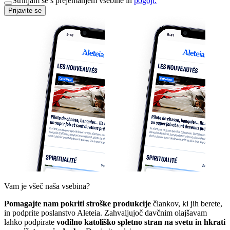
Strinjam se s prejemanjem vsebine in
pogoji.
Prijavite se
Vam je všeč naša vsebina?
Pomagajte nam pokriti stroške produkcije
člankov, ki jih berete,
in podprite poslanstvo Aleteia. Zahvaljujoč davčnim olajšavam
lahko podpirate
vodilno katoliško spletno stran na svetu in hkrati