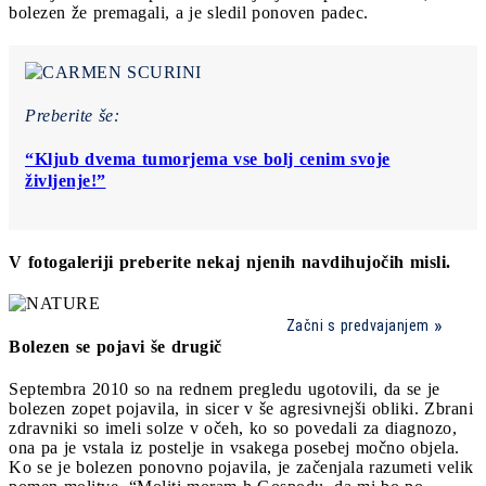
bolezen že premagali, a je sledil ponoven padec.
Preberite še:
“Kljub dvema tumorjema vse bolj cenim svoje
življenje!”
V fotogaleriji preberite nekaj njenih navdihujočih misli.
Začni s predvajanjem
Bolezen se pojavi še drugič
Septembra 2010 so na rednem pregledu ugotovili, da se je
bolezen zopet pojavila, in sicer v še agresivnejši obliki. Zbrani
zdravniki so imeli solze v očeh, ko so povedali za diagnozo,
ona pa je vstala iz postelje in vsakega posebej močno objela.
Ko se je bolezen ponovno pojavila, je začenjala razumeti velik