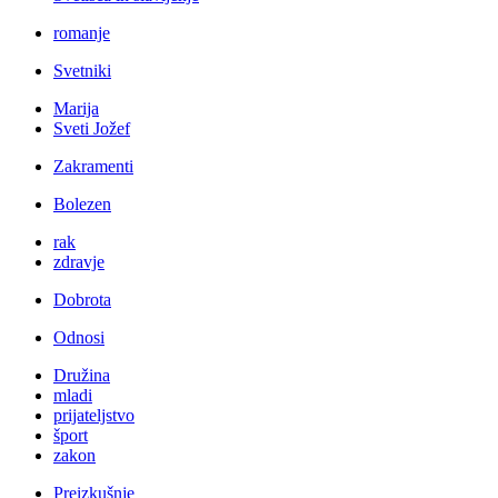
romanje
Svetniki
Marija
Sveti Jožef
Zakramenti
Bolezen
rak
zdravje
Dobrota
Odnosi
Družina
mladi
prijateljstvo
šport
zakon
Preizkušnje