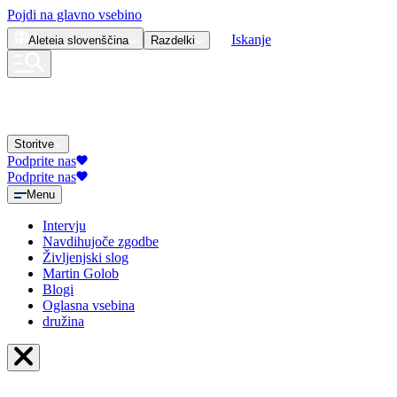
Pojdi na glavno vsebino
Iskanje
Aleteia
slovenščina
Razdelki
Storitve
Podprite nas
Podprite nas
Menu
Intervju
Navdihujoče zgodbe
Življenjski slog
Martin Golob
Blogi
Oglasna vsebina
družina