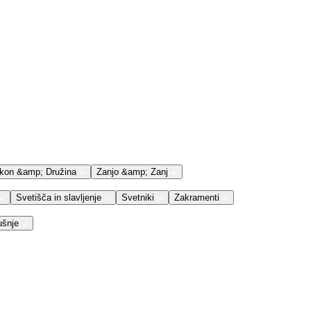
kon &amp; Družina
Zanjo &amp; Zanj
Svetišča in slavljenje
Svetniki
Zakramenti
ušnje