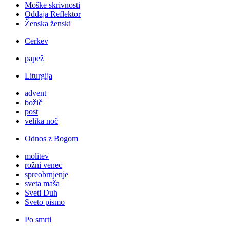
Moške skrivnosti
Oddaja Reflektor
Ženska ženski
Cerkev
papež
Liturgija
advent
božič
post
velika noč
Odnos z Bogom
molitev
rožni venec
spreobrnjenje
sveta maša
Sveti Duh
Sveto pismo
Po smrti