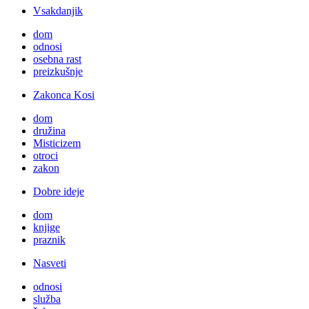
Vsakdanjik
dom
odnosi
osebna rast
preizkušnje
Zakonca Kosi
dom
družina
Misticizem
otroci
zakon
Dobre ideje
dom
knjige
praznik
Nasveti
odnosi
služba