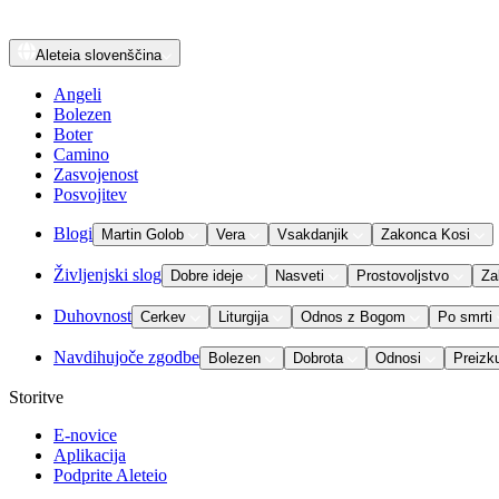
Aleteia
slovenščina
Angeli
Bolezen
Boter
Camino
Zasvojenost
Posvojitev
Blogi
Martin Golob
Vera
Vsakdanjik
Zakonca Kosi
Življenjski slog
Dobre ideje
Nasveti
Prostovoljstvo
Za
Duhovnost
Cerkev
Liturgija
Odnos z Bogom
Po smrti
Navdihujoče zgodbe
Bolezen
Dobrota
Odnosi
Preizk
Storitve
E-novice
Aplikacija
Podprite Aleteio