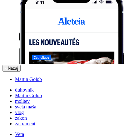
Nazaj
Martin Golob
duhovnik
Martin Golob
molitev
sveta maša
vlog
zakon
zakrament
Vera