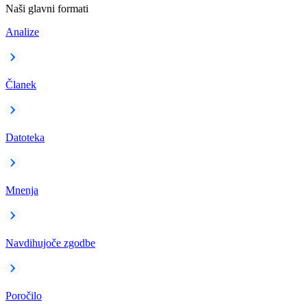
Naši glavni formati
Analize
Članek
Datoteka
Mnenja
Navdihujoče zgodbe
Poročilo