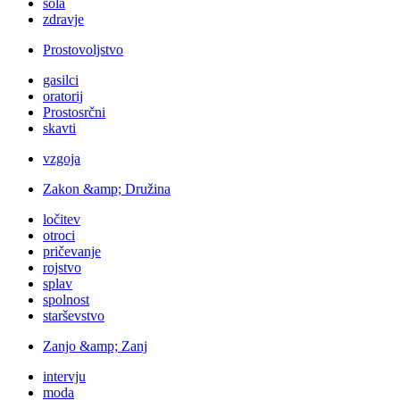
šola
zdravje
Prostovoljstvo
gasilci
oratorij
Prostosrčni
skavti
vzgoja
Zakon &amp; Družina
ločitev
otroci
pričevanje
rojstvo
splav
spolnost
starševstvo
Zanjo &amp; Zanj
intervju
moda