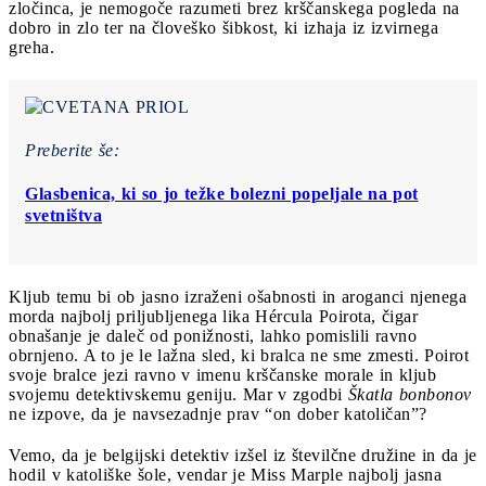
zločinca, je nemogoče razumeti brez krščanskega pogleda na
dobro in zlo ter na človeško šibkost, ki izhaja iz izvirnega
greha.
Preberite še:
Glasbenica, ki so jo težke bolezni popeljale na pot
svetništva
Kljub temu bi ob jasno izraženi ošabnosti in aroganci njenega
morda najbolj priljubljenega lika Hércula Poirota, čigar
obnašanje je daleč od ponižnosti, lahko pomislili ravno
obrnjeno. A to je le lažna sled, ki bralca ne sme zmesti. Poirot
svoje bralce jezi ravno v imenu krščanske morale in kljub
svojemu detektivskemu geniju. Mar v zgodbi
Škatla bonbonov
ne izpove, da je navsezadnje prav “on dober katoličan”?
Vemo, da je belgijski detektiv izšel iz številčne družine in da je
hodil v katoliške šole, vendar je Miss Marple najbolj jasna