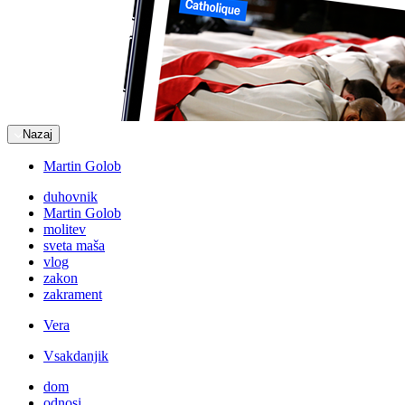
Nazaj
Martin Golob
duhovnik
Martin Golob
molitev
sveta maša
vlog
zakon
zakrament
Vera
Vsakdanjik
dom
odnosi