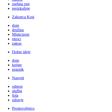
osebna rast
preizkušnje
Zakonca Kosi
dom
družina
Misticizem
otroci
zakon
Dobre ideje
dom
knjige
praznik
Nasveti
odnosi
služba
šola
zdravje
Prostovoljstvo