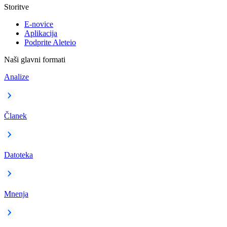
Storitve
E-novice
Aplikacija
Podprite Aleteio
Naši glavni formati
Analize
Članek
Datoteka
Mnenja