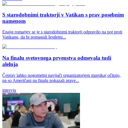
S starodobnimi traktorji v Vatikan s prav posebnim
namenom
Enajst romarjev se je s starodobnimi traktorji odpravilo na pot proti
Vatikanu, da bi pomagali šestletni...
Na finalu svetovnega prvenstva odmevala tudi
aleluja
Čeprav lahko nogometni navijači organizatorjem marsikaj očitajo,
pa so Američani na finalu pokazali prave...
intervju