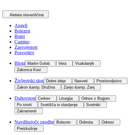
Aleteia
slovenščina
Angeli
Bolezen
Boter
Camino
Zasvojenost
Posvojitev
Blogi
Martin Golob
Vera
Vsakdanjik
Zakonca Kosi
Življenjski slog
Dobre ideje
Nasveti
Prostovoljstvo
Zakon &amp; Družina
Zanjo &amp; Zanj
Duhovnost
Cerkev
Liturgija
Odnos z Bogom
Po smrti
Svetišča in slavljenje
Svetniki
Zakramenti
Navdihujoče zgodbe
Bolezen
Dobrota
Odnosi
Preizkušnje