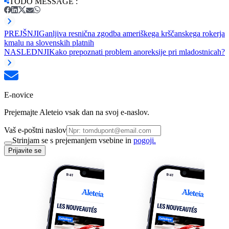
TODO MESSAGE
:
PREJŠNJI
Ganljiva resnična zgodba ameriškega krščanskega rokerja
kmalu na slovenskih platnih
NASLEDNJI
Kako prepoznati problem anoreksije pri mladostnicah?
E-novice
Prejemajte Aleteio vsak dan na svoj e-naslov.
Vaš e-poštni naslov
Strinjam se s prejemanjem vsebine in
pogoji.
Prijavite se