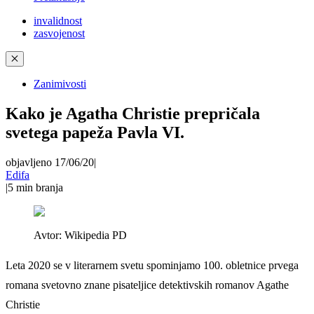
invalidnost
zasvojenost
✕
Zanimivosti
Kako je Agatha Christie prepričala
svetega papeža Pavla VI.
objavljeno 17/06/20
|
Edifa
|
5
min branja
Avtor:
Wikipedia PD
Leta 2020 se v literarnem svetu spominjamo 100. obletnice prvega
romana svetovno znane pisateljice detektivskih romanov Agathe
Christie