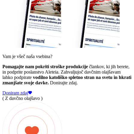
Vam je všeč naša vsebina?
Pomagajte nam pokriti stroške produkcije
člankov, ki jih berete,
in podprite poslanstvo Aleteia. Zahvaljujoč davčnim olajšavam
lahko podpirate
vodilno katoliško spletno stran na svetu in hkrati
zmanjšate svoje davke.
Donirajte zdaj.
Doniram zdaj
( Z davčno olajšavo )