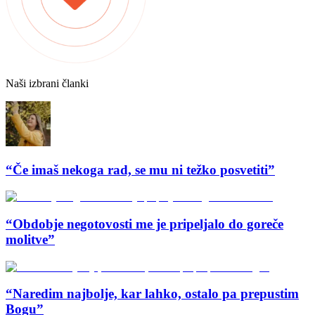
Naši izbrani članki
“Če imaš nekoga rad, se mu ni težko posvetiti”
“Obdobje negotovosti me je pripeljalo do goreče
molitve”
“Naredim najbolje, kar lahko, ostalo pa prepustim
Bogu”