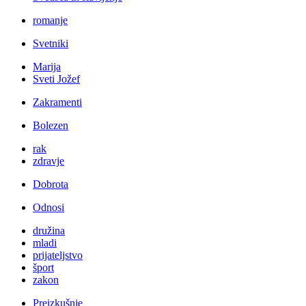
romanje
Svetniki
Marija
Sveti Jožef
Zakramenti
Bolezen
rak
zdravje
Dobrota
Odnosi
družina
mladi
prijateljstvo
šport
zakon
Preizkušnje