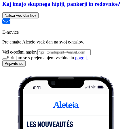
Kaj imajo skupnega hipiji, pankerji in redovnice?
Naloži več člankov
E-novice
Prejemajte Aleteio vsak dan na svoj e-naslov.
Vaš e-poštni naslov
Strinjam se s prejemanjem vsebine in
pogoji.
Prijavite se