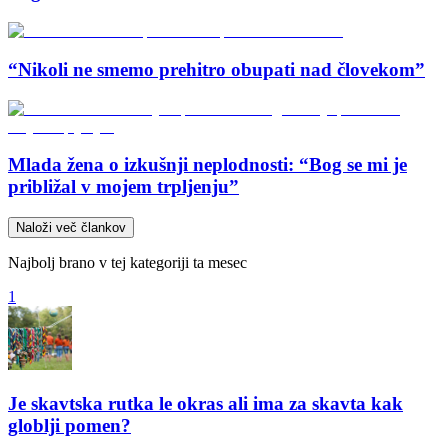
“Nikoli ne smemo prehitro obupati nad človekom”
Mlada žena o izkušnji neplodnosti: “Bog se mi je
približal v mojem trpljenju”
Naloži več člankov
Najbolj brano v tej kategoriji ta mesec
1
Je skavtska rutka le okras ali ima za skavta kak
globlji pomen?