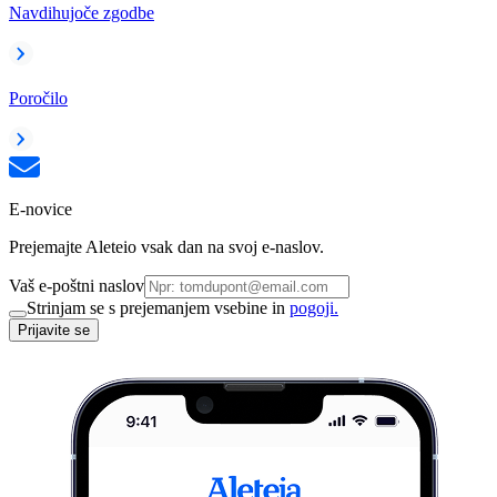
Navdihujoče zgodbe
Poročilo
E-novice
Prejemajte Aleteio vsak dan na svoj e-naslov.
Vaš e-poštni naslov
Strinjam se s prejemanjem vsebine in
pogoji.
Prijavite se