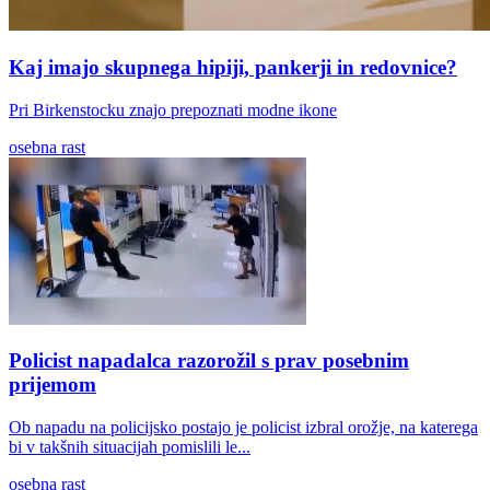
Kaj imajo skupnega hipiji, pankerji in redovnice?
Pri Birkenstocku znajo prepoznati modne ikone
osebna rast
Policist napadalca razorožil s prav posebnim
prijemom
Ob napadu na policijsko postajo je policist izbral orožje, na katerega
bi v takšnih situacijah pomislili le...
osebna rast