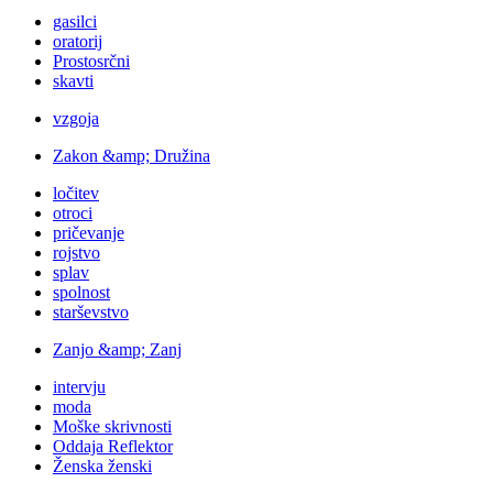
gasilci
oratorij
Prostosrčni
skavti
vzgoja
Zakon &amp; Družina
ločitev
otroci
pričevanje
rojstvo
splav
spolnost
starševstvo
Zanjo &amp; Zanj
intervju
moda
Moške skrivnosti
Oddaja Reflektor
Ženska ženski