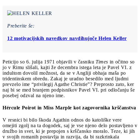
Preberite še:
12 motivacijskih navedkov navdihujoče Helen Keller
Peticijo so 6. julija 1971 objavili v časniku
Times
in očitno so
jo v Rimu slišali, kajti že decembra istega leta je Pavel VI. z
indultom dovolil možnost, da se v Angliji obhaja maša po
tridentinskem obredu. Zakaj je uradno besedilo med ljudmi
prevzelo ime “privilegij Agathe Christie”? Preprosto zato, ker
naj bi se med branjem podpisnikov Pavel VI. pri odločanju še
posebej odzval na njeno ime.
Hércule Poirot in Miss Marple kot zagovornika krščanstva
V resnici bi bilo škoda Agathin odnos do katoliške vere
omejiti zgolj na ta dogodek, saj je vse njeno delo postavljeno v
družbo in svet, ki je prepojen s krščansko moralo. Teze, ki jih
v svojih romanih postavlja in razvija, da bi razkrinkala