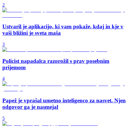
2
Ustvaril je aplikacijo, ki vam pokaže, kdaj in kje v
vaši bližini je sveta maša
3
Policist napadalca razorožil s prav posebnim
prijemom
4
Papež je vprašal umetno inteligenco za nasvet. Njen
odgovor ga je nasmejal
5