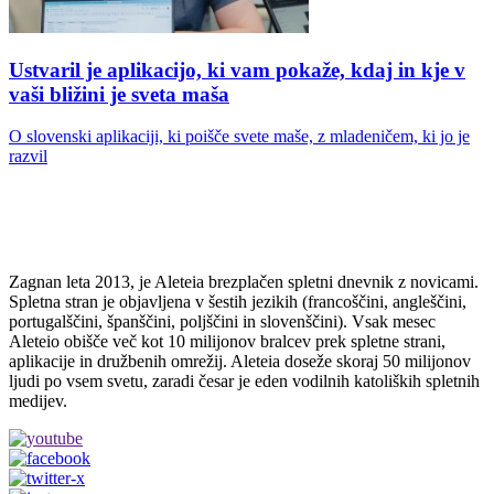
Ustvaril je aplikacijo, ki vam pokaže, kdaj in kje v
vaši bližini je sveta maša
O slovenski aplikaciji, ki poišče svete maše, z mladeničem, ki jo je
razvil
Zagnan leta 2013, je Aleteia brezplačen spletni dnevnik z novicami.
Spletna stran je objavljena v šestih jezikih (francoščini, angleščini,
portugalščini, španščini, poljščini in slovenščini). Vsak mesec
Aleteio obišče več kot 10 milijonov bralcev prek spletne strani,
aplikacije in družbenih omrežij. Aleteia doseže skoraj 50 milijonov
ljudi po vsem svetu, zaradi česar je eden vodilnih katoliških spletnih
medijev.