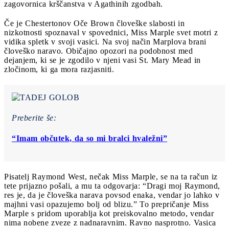
zagovornica krščanstva v Agathinih zgodbah.
Če je Chestertonov Oče Brown človeške slabosti in
nizkotnosti spoznaval v spovednici, Miss Marple svet motri z
vidika spletk v svoji vasici. Na svoj način Marplova brani
človeško naravo. Običajno opozori na podobnost med
dejanjem, ki se je zgodilo v njeni vasi St. Mary Mead in
zločinom, ki ga mora razjasniti.
Preberite še:
“Imam občutek, da so mi bralci hvaležni”
Pisatelj Raymond West, nečak Miss Marple, se na ta račun iz
tete prijazno pošali, a mu ta odgovarja: “Dragi moj Raymond,
res je, da je človeška narava povsod enaka, vendar jo lahko v
majhni vasi opazujemo bolj od blizu.” To prepričanje Miss
Marple s pridom uporablja kot preiskovalno metodo, vendar
nima nobene zveze z nadnaravnim. Ravno nasprotno. Vasica