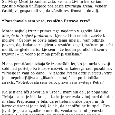
St. Mary Mead jo zanima zato, ker tam živi in ker se tam
zgostijo včasih uničujoče posledice izvirnega greha. Vendar
častitljiva gospa tudi ve, da včasih resničnost ni dovolj.
“Potrebovala sem vero, resnično Petrovo vero”
Morda najbolj izrazit primer tega najdemo v zgodbi
Miss
Marple in trinjast problemov
, kjer se čisto odkrito zateče k
molitvi: “Čeprav se boste mladi temu smejali, vam odkrito
povem, da, kadar se znajdem v resnični zagati, začnem pri sebi
moliti, ne glede na to, kje sem – če hodim po ulici ali sem v
trgovini – in vedno je moja prošnja uslišana.”
Njeno prepričanje izhaja še iz otroških let, ko je imela v svoji
sobi nad posteljo Kristusov nasvet, na katerega radi pozabimo:
“Prosite in vam bo dano.” V zgodbi
Prstni odtis svetega Petra
je ta nepoboljšljiva anglikanka skoraj čisto po katoliško
izrekla: “Potrebovala sem vero, pravo vero svetega Petra.”
Ko je njena hči govorila o uspehu maminih del, je pojasnila:
“Moja mama je bila kristjanka in je verovala v boj med dobrim
in zlim. Prepričana je bila, da je treba morilce prijeti in jih
kaznovati ter si je najbolj želela, da nedolžni ne bi trpeli. Res
je, da je pisala zgodbe o umorih, vendar sama ni prenesla