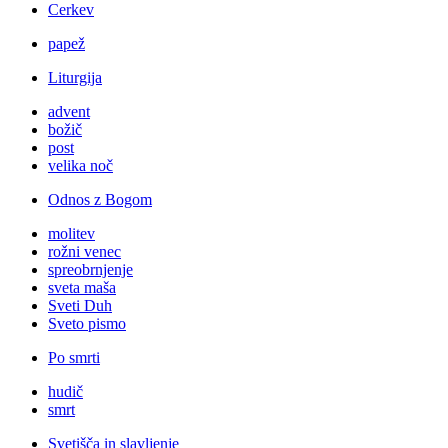
Cerkev
papež
Liturgija
advent
božič
post
velika noč
Odnos z Bogom
molitev
rožni venec
spreobrnjenje
sveta maša
Sveti Duh
Sveto pismo
Po smrti
hudič
smrt
Svetišča in slavljenje