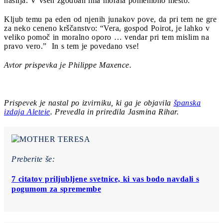
nasilja. V vseh zgodbah ima morala pomembno mesto.”
Kljub temu pa eden od njenih junakov pove, da pri tem ne gre
za neko ceneno krščanstvo: “Vera, gospod Poirot, je lahko v
veliko pomoč in moralno oporo … vendar pri tem mislim na
pravo vero.” In s tem je povedano vse!
Avtor prispevka je Philippe Maxence.
Prispevek je nastal po izvirniku, ki ga je objavila
španska
izdaja Aleteie
. Prevedla in priredila Jasmina Rihar.
Preberite še:
7 citatov priljubljene svetnice, ki vas bodo navdali s
pogumom za spremembe