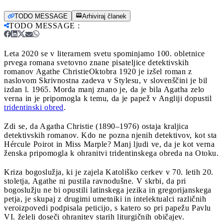
TODO MESSAGE
Arhiviraj članek
TODO MESSAGE
:
Leta 2020 se v literarnem svetu spominjamo 100. obletnice
prvega romana svetovno znane pisateljice detektivskih
romanov Agathe Christie
Oktobra 1920 je izšel roman z
naslovom Skrivnostna zadeva v Stylesu, v slovenščini je bil
izdan l. 1965. Morda manj znano je, da je bila Agatha zelo
verna in je pripomogla k temu, da je papež v Angliji dopustil
tridentinski obred
.
Zdi se, da Agatha Christie (1890–1976) ostaja kraljica
detektivskih romanov. Kdo ne pozna njenih detektivov, kot sta
Hércule Poirot in Miss Marple? Manj ljudi ve, da je kot verna
ženska pripomogla k ohranitvi tridentinskega obreda na Otoku.
Kriza bogoslužja, ki je zajela Katoliško cerkev v 70. letih 20.
stoletja, Agathe ni pustila ravnodušne. V skrbi, da pri
bogoslužju ne bi opustili latinskega jezika in gregorijanskega
petja, je skupaj z drugimi umetniki in intelektualci različnih
veroizpovedi podpisala peticijo, s katero so pri papežu Pavlu
VI. želeli doseči ohranitev starih liturgičnih običajev.