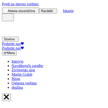
Pojdi na glavno vsebino
Iskanje
Aleteia
slovenščina
Razdelki
Storitve
Podprite nas
Podprite nas
Menu
Intervju
Navdihujoče zgodbe
Življenjski slog
Martin Golob
Blogi
Oglasna vsebina
družina