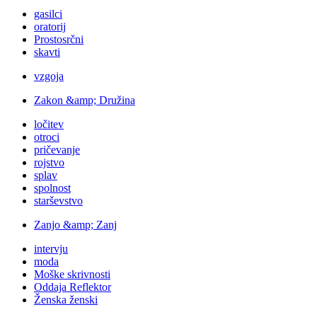
gasilci
oratorij
Prostosrčni
skavti
vzgoja
Zakon &amp; Družina
ločitev
otroci
pričevanje
rojstvo
splav
spolnost
starševstvo
Zanjo &amp; Zanj
intervju
moda
Moške skrivnosti
Oddaja Reflektor
Ženska ženski