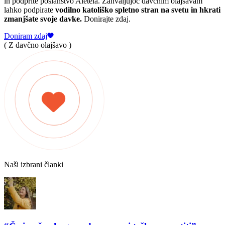
in podprite poslanstvo Aleteia. Zahvaljujoč davčnim olajšavam
lahko podpirate
vodilno katoliško spletno stran na svetu in hkrati
zmanjšate svoje davke.
Donirajte zdaj.
Doniram zdaj
( Z davčno olajšavo )
Naši izbrani članki