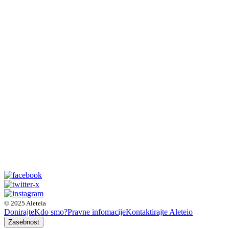
© 2025 Aleteia
Donirajte
Kdo smo?
Pravne infomacije
Kontaktirajte Aleteio
Zasebnost