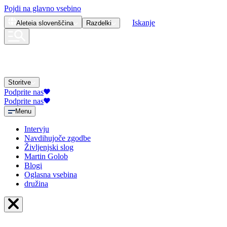
Pojdi na glavno vsebino
Iskanje
Aleteia
slovenščina
Razdelki
Storitve
Podprite nas
Podprite nas
Menu
Intervju
Navdihujoče zgodbe
Življenjski slog
Martin Golob
Blogi
Oglasna vsebina
družina