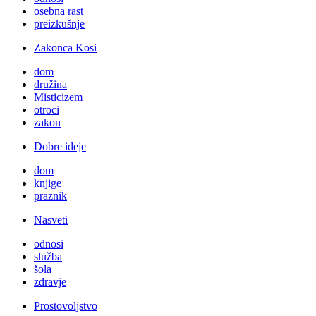
osebna rast
preizkušnje
Zakonca Kosi
dom
družina
Misticizem
otroci
zakon
Dobre ideje
dom
knjige
praznik
Nasveti
odnosi
služba
šola
zdravje
Prostovoljstvo