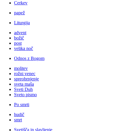
Cerkev
papež
Liturgija
advent
božič
post
velika noč
Odnos z Bogom
molitev
rožni venec
spreobrnjenje
sveta maša
Sveti Duh
Sveto pismo
Po smrti
hudič
smrt
Svetišča in slavljenje