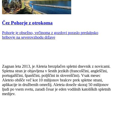
Čez Pohorje z otrokoma
Pohorje je obsežno, večinoma z gozdovi poraslo predalpsko
hribovje na severovzhodu države
Zagnan leta 2013, je Aleteia brezplačen spletni dnevnik z novicami.
Spletna stran je objavljena v šestih jezikih (francoščini, angleščini,
portugalščini, španščini, poljščini in slovenščini). Vsak mesec
Aleteio obišče več kot 10 milijonov bralcev prek spletne strani,
aplikacije in družbenih omrežij. Aleteia doseže skoraj 50 milijonov
ljudi po vsem svetu, zaradi česar je eden vodilnih katoliških spletnih
medijev.