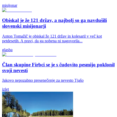
misijonar
Obiskal je že 121 držav, a najbolj so ga navdušili
slovenski misijonarji
Anton Tomažič je obiskal že 121 držav in kolesaril v več kot
petdesetih. A pravi, da ga nobena ni nagovorila...
glasba
Član skupine Firbci se je s čudovito pesmijo poklonil
svoji nevesti
Jakovo nepozabno presenečenje za nevesto Tjašo
izlet