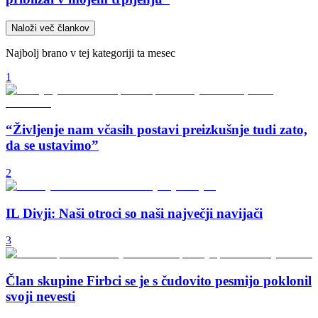
Naloži več člankov
Najbolj brano v tej kategoriji ta mesec
1
“Življenje nam včasih postavi preizkušnje tudi zato,
da se ustavimo”
2
IL Divji: Naši otroci so naši največji navijači
3
Član skupine Firbci se je s čudovito pesmijo poklonil
svoji nevesti