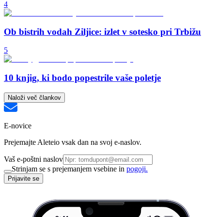
4
Ob bistrih vodah Ziljice: izlet v sotesko pri Trbižu
5
10 knjig, ki bodo popestrile vaše poletje
Naloži več člankov
E-novice
Prejemajte Aleteio vsak dan na svoj e-naslov.
Vaš e-poštni naslov
Strinjam se s prejemanjem vsebine in
pogoji.
Prijavite se