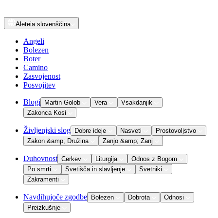
Aleteia
slovenščina
Angeli
Bolezen
Boter
Camino
Zasvojenost
Posvojitev
Blogi
Martin Golob
Vera
Vsakdanjik
Zakonca Kosi
Življenjski slog
Dobre ideje
Nasveti
Prostovoljstvo
Zakon &amp; Družina
Zanjo &amp; Zanj
Duhovnost
Cerkev
Liturgija
Odnos z Bogom
Po smrti
Svetišča in slavljenje
Svetniki
Zakramenti
Navdihujoče zgodbe
Bolezen
Dobrota
Odnosi
Preizkušnje