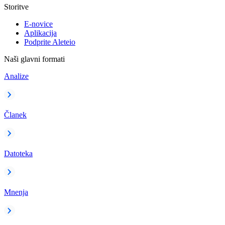
Storitve
E-novice
Aplikacija
Podprite Aleteio
Naši glavni formati
Analize
Članek
Datoteka
Mnenja