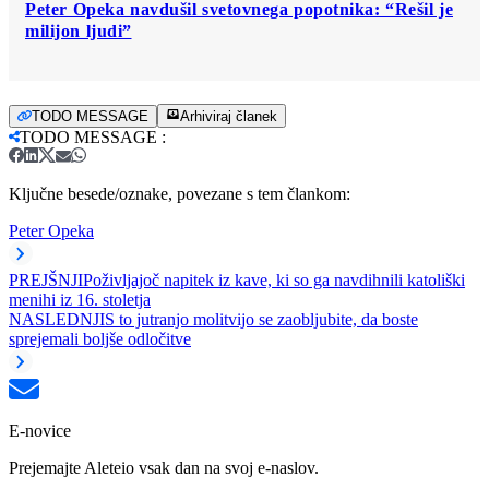
Peter Opeka navdušil svetovnega popotnika: “Rešil je
milijon ljudi”
TODO MESSAGE
Arhiviraj članek
TODO MESSAGE
:
Ključne besede/oznake, povezane s tem člankom:
Peter Opeka
PREJŠNJI
Poživljajoč napitek iz kave, ki so ga navdihnili katoliški
menihi iz 16. stoletja
NASLEDNJI
S to jutranjo molitvijo se zaobljubite, da boste
sprejemali boljše odločitve
E-novice
Prejemajte Aleteio vsak dan na svoj e-naslov.