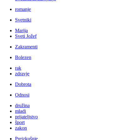
romanje
Svetniki
Marija
Sveti Jožef
Zakramenti
Bolezen
rak
zdravje
Dobrota
Odnosi
družina
mladi
prijateljstvo
šport
zakon
Preizkušnje