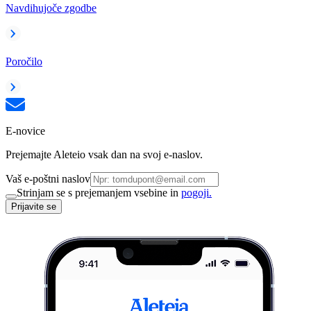
Navdihujoče zgodbe
Poročilo
E-novice
Prejemajte Aleteio vsak dan na svoj e-naslov.
Vaš e-poštni naslov
Strinjam se s prejemanjem vsebine in
pogoji.
Prijavite se