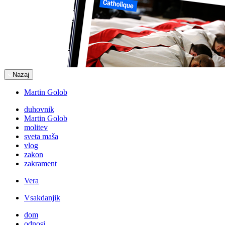
Nazaj
Martin Golob
duhovnik
Martin Golob
molitev
sveta maša
vlog
zakon
zakrament
Vera
Vsakdanjik
dom
odnosi