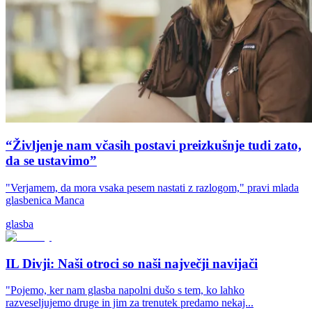
“Življenje nam včasih postavi preizkušnje tudi zato,
da se ustavimo”
"Verjamem, da mora vsaka pesem nastati z razlogom," pravi mlada
glasbenica Manca
glasba
IL Divji: Naši otroci so naši največji navijači
"Pojemo, ker nam glasba napolni dušo s tem, ko lahko
razveseljujemo druge in jim za trenutek predamo nekaj...