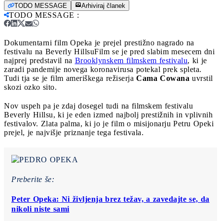
TODO MESSAGE
Arhiviraj članek
TODO MESSAGE
:
Dokumentarni film Opeka je prejel prestižno nagrado na
festivalu na Beverly Hillsu
Film se je pred slabim mesecem dni
najprej predstavil na
Brooklynskem filmskem festivalu
, ki je
zaradi pandemije novega koronavirusa potekal prek spleta.
Tudi tja se je film ameriškega režiserja
Cama Cowana
uvrstil
skozi ozko sito.
Nov uspeh pa je zdaj dosegel tudi na filmskem festivalu
Beverly Hillsu, ki je eden izmed najbolj prestižnih in vplivnih
festivalov. Zlata palma, ki jo je film o misijonarju Petru Opeki
prejel, je najvišje priznanje tega festivala.
Preberite še:
Peter Opeka: Ni življenja brez težav, a zavedajte se, da
nikoli niste sami