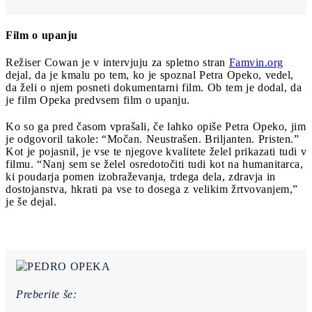
Film o upanju
Režiser Cowan je v intervjuju za spletno stran
Famvin.org
dejal, da je kmalu po tem, ko je spoznal Petra Opeko, vedel,
da želi o njem posneti dokumentarni film. Ob tem je dodal, da
je film Opeka predvsem film o upanju.
Ko so ga pred časom vprašali, če lahko opiše Petra Opeko, jim
je odgovoril takole: “Močan. Neustrašen. Briljanten. Pristen.”
Kot je pojasnil, je vse te njegove kvalitete želel prikazati tudi v
filmu. “Nanj sem se želel osredotočiti tudi kot na humanitarca,
ki poudarja pomen izobraževanja, trdega dela, zdravja in
dostojanstva, hkrati pa vse to dosega z velikim žrtvovanjem,”
je še dejal.
Preberite še: