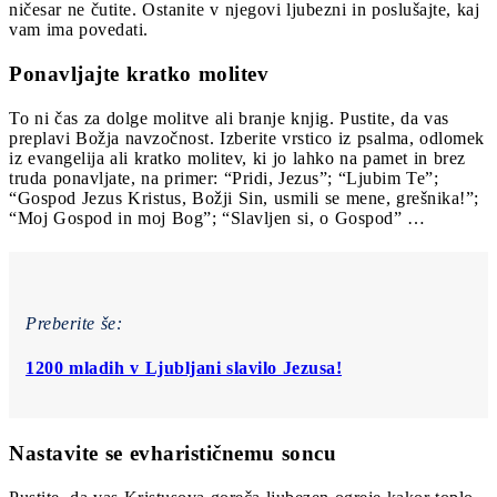
ničesar ne čutite. Ostanite v njegovi ljubezni in poslušajte, kaj
vam ima povedati.
Ponavljajte kratko molitev
To ni čas za dolge molitve ali branje knjig. Pustite, da vas
preplavi Božja navzočnost. Izberite vrstico iz psalma, odlomek
iz evangelija ali kratko molitev, ki jo lahko na pamet in brez
truda ponavljate, na primer: “Pridi, Jezus”; “Ljubim Te”;
“Gospod Jezus Kristus, Božji Sin, usmili se mene, grešnika!”;
“Moj Gospod in moj Bog”; “Slavljen si, o Gospod” …
Preberite še:
1200 mladih v Ljubljani slavilo Jezusa!
Nastavite se evharističnemu soncu