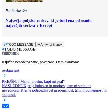
Preberite še:
Največja poljska cerkev, ki je tudi ena od osmih
največjih cerkva v Evropi
TODO MESSAGE
Arhiviraj članek
TODO MESSAGE
:
Ključne besede/oznake, povezane s tem člankom:
osebna rast
PREJŠNJI
"Mami, prosim, kupi mi psa!"
NASLEDNJI
Kjer je ljubezen in modrost, tam ni strahu in
nevednosti. Kjer je potrpežljivost in ponižnost, tam ni pohlepnosti in
skoposti.