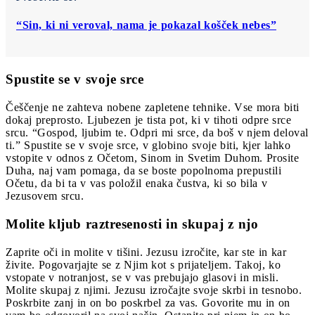
“Sin, ki ni veroval, nama je pokazal košček nebes”
Spustite se v svoje srce
Češčenje ne zahteva nobene zapletene tehnike. Vse mora biti
dokaj preprosto. Ljubezen je tista pot, ki v tihoti odpre srce
srcu. “Gospod, ljubim te. Odpri mi srce, da boš v njem deloval
ti.” Spustite se v svoje srce, v globino svoje biti, kjer lahko
vstopite v odnos z Očetom, Sinom in Svetim Duhom. Prosite
Duha, naj vam pomaga, da se boste popolnoma prepustili
Očetu, da bi ta v vas položil enaka čustva, ki so bila v
Jezusovem srcu.
Molite kljub raztresenosti in skupaj z njo
Zaprite oči in molite v tišini. Jezusu izročite, kar ste in kar
živite. Pogovarjajte se z Njim kot s prijateljem. Takoj, ko
vstopate v notranjost, se v vas prebujajo glasovi in misli.
Molite skupaj z njimi. Jezusu izročajte svoje skrbi in tesnobo.
Poskrbite zanj in on bo poskrbel za vas. Govorite mu in on