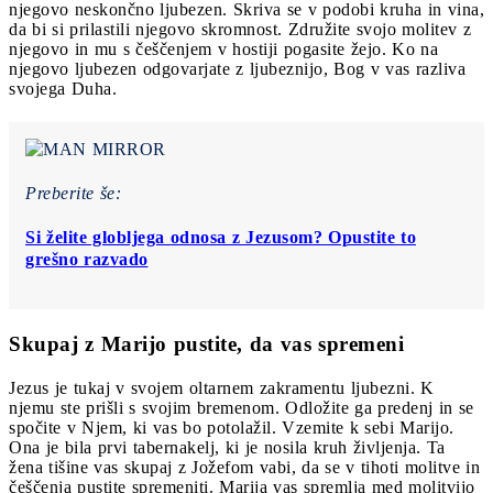
njegovo neskončno ljubezen. Skriva se v podobi kruha in vina,
da bi si prilastili njegovo skromnost. Združite svojo molitev z
njegovo in mu s češčenjem v hostiji pogasite žejo. Ko na
njegovo ljubezen odgovarjate z ljubeznijo, Bog v vas razliva
svojega Duha.
Preberite še:
Si želite globljega odnosa z Jezusom? Opustite to
grešno razvado
Skupaj z Marijo pustite, da vas spremeni
Jezus je tukaj v svojem oltarnem zakramentu ljubezni. K
njemu ste prišli s svojim bremenom. Odložite ga predenj in se
spočite v Njem, ki vas bo potolažil. Vzemite k sebi Marijo.
Ona je bila prvi tabernakelj, ki je nosila kruh življenja. Ta
žena tišine vas skupaj z Jožefom vabi, da se v tihoti molitve in
češčenja pustite spremeniti. Marija vas spremlja med molitvijo