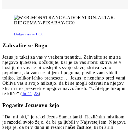
Didgeman – CC0
Zahvalite se Bogu
Jezus je tukaj za vas v vsakem trenutku. Zahvalite se mu za
njegovo ljubezen, občudujte, kar je za vas storil: skriva se v
hostiji, da vas ne bi zaslepil s svojo slavo, skriva svojo
popolnost, da vam ne bi jemal poguma, pustite vam videti
toliko, kolikor lahko prenesete … Jezus je nenehno pred vami.
Obliva vas s svojo milostjo, da bi se mogli odzvati na njegov
klic in uro preživeti v njegovi navzočnosti. “Učitelj je tukaj in
te kliče” (
Jn 11,28
).
Pogasite Jezusovo žejo
“Daj mi piti,” je rekel Jezus Samarijanki. Različnim mistikom
je razodel svojo žejo, da bi ga ljubili v Najsvetejšem. Njegova
želja je, da bi v duhu in resnici našel častilce, ki bi širili