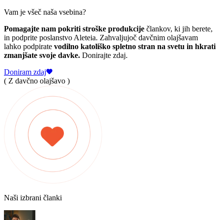
Vam je všeč naša vsebina?
Pomagajte nam pokriti stroške produkcije
člankov, ki jih berete,
in podprite poslanstvo Aleteia. Zahvaljujoč davčnim olajšavam
lahko podpirate
vodilno katoliško spletno stran na svetu in hkrati
zmanjšate svoje davke.
Donirajte zdaj.
Doniram zdaj
( Z davčno olajšavo )
Naši izbrani članki