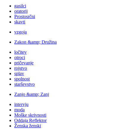
gasilci
oratorij
Prostosrčni
skavti
vzgoja
Zakon &amp; Družina
ločitev
otroci
pričevanje
rojstvo
splav
spolnost
starševstvo
Zanjo &amp; Zanj
intervju
moda
Moške skrivnosti
Oddaja Reflektor
Ženska ženski