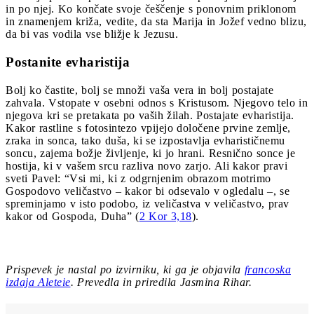
in po njej. Ko končate svoje češčenje s ponovnim priklonom
in znamenjem križa, vedite, da sta Marija in Jožef vedno blizu,
da bi vas vodila vse bližje k Jezusu.
Postanite evharistija
Bolj ko častite, bolj se množi vaša vera in bolj postajate
zahvala. Vstopate v osebni odnos s Kristusom. Njegovo telo in
njegova kri se pretakata po vaših žilah. Postajate evharistija.
Kakor rastline s fotosintezo vpijejo določene prvine zemlje,
zraka in sonca, tako duša, ki se izpostavlja evharističnemu
soncu, zajema božje življenje, ki jo hrani. Resnično sonce je
hostija, ki v vašem srcu razliva novo zarjo. Ali kakor pravi
sveti Pavel: “Vsi mi, ki z odgrnjenim obrazom motrimo
Gospodovo veličastvo – kakor bi odsevalo v ogledalu –, se
spreminjamo v isto podobo, iz veličastva v veličastvo, prav
kakor od Gospoda, Duha” (
2 Kor 3,18
).
Prispevek je nastal po izvirniku, ki ga je objavila
francoska
izdaja Aleteie
. Prevedla in priredila Jasmina Rihar.