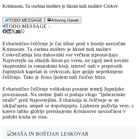
Kristusom. Ta osebna molitev je hkrati tudi molitev Cerkve
TODO MESSAGE
Arhiviraj članek
TODO MESSAGE
:
Evharistično češčenje je čas tišine pred v hostiji navzočim
Kristusom. Ta osebna molitev je hkrati tudi molitev
Cerkve
Zadnja leta duhovniki vse večkrat izpostavljajo
Najsvetejše na oltarjih širom po svetu, ne zgolj med novimi
skupnostmi in romarskimi kraji, temveč tudi v preprostih
župnijskih kapelah in cerkvicah, kjer gojijo neprekinjeno
češčenje. Tako je Jezus ljudem tudi fizično blizu.
Evharistično češčenje velikokrat postane temelj župnijske
povezanosti. Na stotine ljudi si podaja vlogo “ljubezenske
straže” pred Najsvetejšim. Evharistija in češčenje se ne
izključujeta, ampak se dopolnjujeta. Ljubezen poživlja vero, s
katero lahko globlje preiskujemo Kristusovo navzočnost v
podobi kruha in vina.