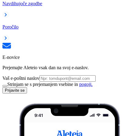
Navdihujoče zgodbe
Poročilo
E-novice
Prejemajte Aleteio vsak dan na svoj e-naslov.
Vaš e-poštni naslov
Strinjam se s prejemanjem vsebine in
pogoji.
Prijavite se