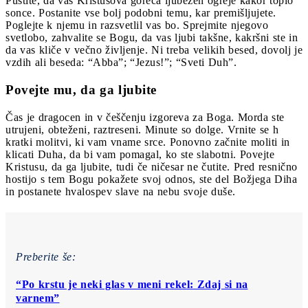
Pustite, da vas Kristusova goreča ljubezen ogreje kakor toplo
sonce. Postanite vse bolj podobni temu, kar premišljujete.
Poglejte k njemu in razsvetlil vas bo. Sprejmite njegovo
svetlobo, zahvalite se Bogu, da vas ljubi takšne, kakršni ste in
da vas kliče v večno življenje. Ni treba velikih besed, dovolj je
vzdih ali beseda: “Abba”; “Jezus!”; “Sveti Duh”.
Povejte mu, da ga ljubite
Čas je dragocen in v češčenju izgoreva za Boga. Morda ste
utrujeni, obteženi, raztreseni. Minute so dolge. Vrnite se h
kratki molitvi, ki vam vname srce. Ponovno začnite moliti in
klicati Duha, da bi vam pomagal, ko ste slabotni. Povejte
Kristusu, da ga ljubite, tudi če ničesar ne čutite. Pred resnično
hostijo s tem Bogu pokažete svoj odnos, ste del Božjega Diha
in postanete hvalospev slave na nebu svoje duše.
Preberite še:
“Po krstu je neki glas v meni rekel: Zdaj si na
varnem”