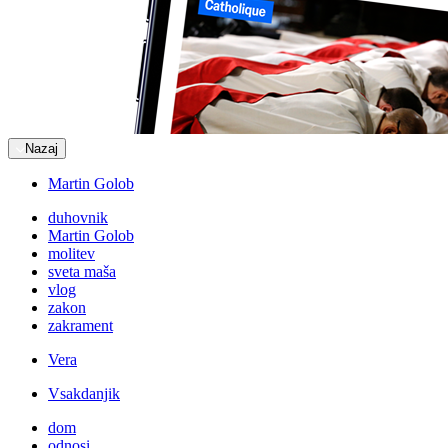
Nazaj
Martin Golob
duhovnik
Martin Golob
molitev
sveta maša
vlog
zakon
zakrament
Vera
Vsakdanjik
dom
odnosi