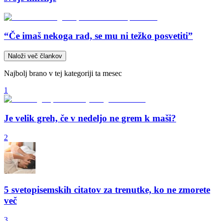
“Če imaš nekoga rad, se mu ni težko posvetiti”
Naloži več člankov
Najbolj brano v tej kategoriji ta mesec
1
Je velik greh, če v nedeljo ne grem k maši?
2
5 svetopisemskih citatov za trenutke, ko ne zmorete
več
3