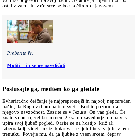
vam bo odgovoril na svoj način. Ostanite pri njem in on bo
ostal z vami. In vaše srce se bo spočilo ob njegovem.
Preberite še:
Moliti – in se ne naveličati
Poslušajte ga, medtem ko ga gledate
Evharistično češčenje je najpreprostejši in najbolj neposreden
način, da Boga vidimo na tem svetu. Bodite pozorni na
njegovo navzočnost. Zazrite se v Jezusa, On vas gleda. Če
znate samo to, veliko pomeni že samo zavedanje, da na vas
upira svoj ljubeč pogled. Ozrite se na hostijo, križ ali
tabernakelj, videli boste, kako vas je ljubil in vas ljubi v tem
trenutku. Povejte mu, da ga ljubite z vsem srcem, čeprav