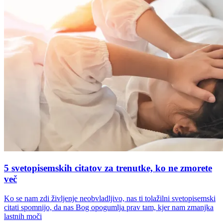
5 svetopisemskih citatov za trenutke, ko ne zmorete
več
Ko se nam zdi življenje neobvladljivo, nas ti tolažilni svetopisemski
citati spomnijo, da nas Bog opogumlja prav tam, kjer nam zmanjka
lastnih moči