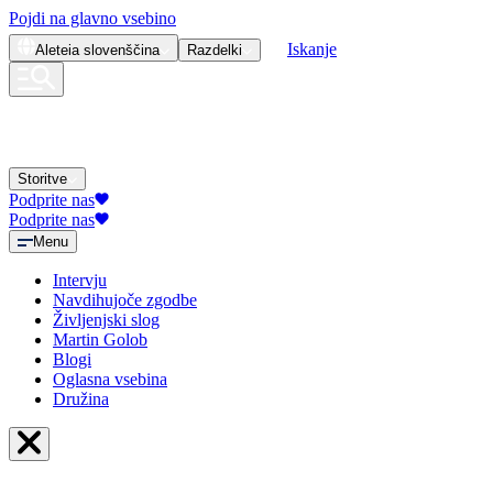
Pojdi na glavno vsebino
Iskanje
Aleteia
slovenščina
Razdelki
Storitve
Podprite nas
Podprite nas
Menu
Intervju
Navdihujoče zgodbe
Življenjski slog
Martin Golob
Blogi
Oglasna vsebina
Družina