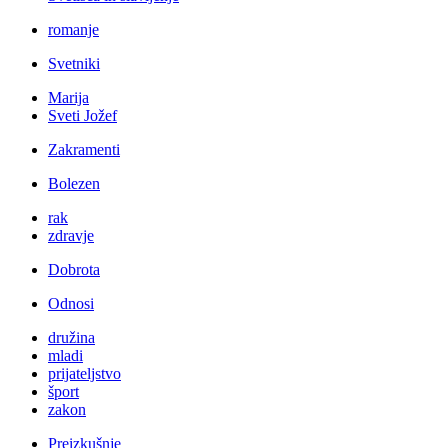
romanje
Svetniki
Marija
Sveti Jožef
Zakramenti
Bolezen
rak
zdravje
Dobrota
Odnosi
družina
mladi
prijateljstvo
šport
zakon
Preizkušnje