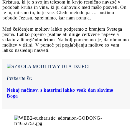
Kristusa, ki je s svojim telesom in krvjo resnično navzoč v
podobah kruha in vina, ki ju duhovnik med mašo posveti. On
je tu, mi smo tu, to je vse. Glede metode pa … pustimo
pobudo Jezusu, sprejmimo, kar nam ponuja.
Med češčenjem molitev lahko podpremo z branjem Svetega
pisma. Lahko pojemo psalme ali druge cerkvene napeve v
skladu z liturgičnim letom. Najbolj pomembno je, da ohranimo
molitev v tišini. V pomoč pri poglabljanju molitve so vam
lahko naslednji nasveti.
Preberite še:
Nekaj načinov, s katerimi lahko vsak dan slavimo
Boga