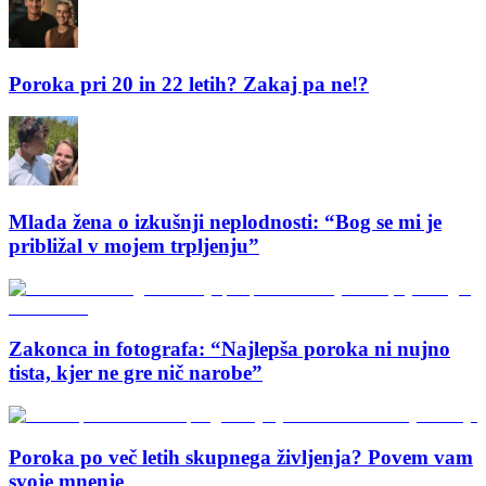
Poroka pri 20 in 22 letih? Zakaj pa ne!?
Mlada žena o izkušnji neplodnosti: “Bog se mi je
približal v mojem trpljenju”
Zakonca in fotografa: “Najlepša poroka ni nujno
tista, kjer ne gre nič narobe”
Poroka po več letih skupnega življenja? Povem vam
svoje mnenje