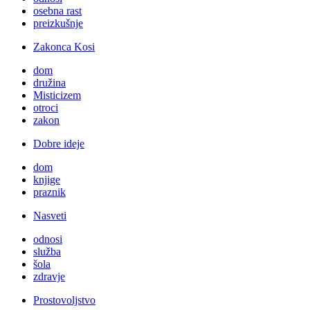
osebna rast
preizkušnje
Zakonca Kosi
dom
družina
Misticizem
otroci
zakon
Dobre ideje
dom
knjige
praznik
Nasveti
odnosi
služba
šola
zdravje
Prostovoljstvo