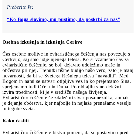
Preberite še:
“Ko Boga slavimo, mu pustimo, da poskrbi za nas”
Osebna izkušnja in izkušnja Cerkve
Čas osebne molitve in evharističnega češčenja nas povezuje s
Cerkvijo, saj smo udje njenega telesa. Ko si vzamemo čas za
evharistično češčenje, se bolj dejavno udeležimo maše in
občestva pri njej. Trenutki tišine budijo našo vero, zato je manj
nevarnosti, da bi se Svetega Rešnjega telesa “navadili”. Med
Bogom in nami se ustvari otipljiva vez in ko prejemamo Sina,
sprejemamo tudi Očeta in Duha. Po obhajilu smo deležni
izvira troedinosti, ki je v središču našega življenja.
Evharistično češčenje še zdaleč ni stvar posameznika, ampak
je dejanje občestva, kjer najbolje in najlaže prenašamo veselje
in tegobe sveta.
Kako častiti
Evharistično češčenje v bistvu pomeni, da se postavimo pred