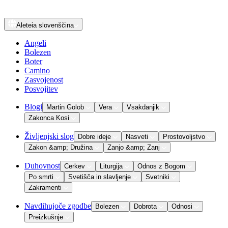
Aleteia
slovenščina
Angeli
Bolezen
Boter
Camino
Zasvojenost
Posvojitev
Blogi
Martin Golob
Vera
Vsakdanjik
Zakonca Kosi
Življenjski slog
Dobre ideje
Nasveti
Prostovoljstvo
Zakon &amp; Družina
Zanjo &amp; Zanj
Duhovnost
Cerkev
Liturgija
Odnos z Bogom
Po smrti
Svetišča in slavljenje
Svetniki
Zakramenti
Navdihujoče zgodbe
Bolezen
Dobrota
Odnosi
Preizkušnje