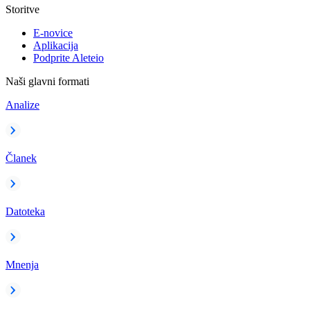
Storitve
E-novice
Aplikacija
Podprite Aleteio
Naši glavni formati
Analize
Članek
Datoteka
Mnenja