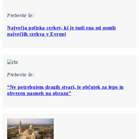
Preberite še:
Največja poljska cerkev, ki je tudi ena od osmih
največjih cerkva v Evropi
Preberite še:
“Ne potrebujem dragih stvari, le občutek za lepo in
obvezen nasmeh na obrazu”