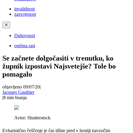
invalidnost
zasvojenost
✕
Duhovnost
osebna rast
Se začnete dolgočasiti v trenutku, ko
župnik izpostavi Najsvetejše? Tole bo
pomagalo
objavljeno 09/07/20
|
Jacques Gauthier
|
8
min branja
Avtor:
Shutterstock
Evharistično češčenje je čas tišine pred v hostiji navzočim