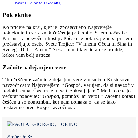
Pascal Deloche I Godong
Pokleknite
Ko pridete na kraj, kjer je izpostavljeno Najsvetejše,
pokleknite in se v znak češčenja priklonite. S tem počastite
Kristusa v posvečeni hostiji. Počasi se pokrižajte in si pri tem
predstavljajte osebe Svete Trojice: “V imenu Očeta in Sina in
Svetega Duha. Amen.” Nekaj minut klečite ali se usedite,
kakor vam bolj ustreza.
Začnite z dejanjem vere
Tiho češčenje začnite z dejanjem vere v resnično Kristusovo
navzočnost v Najsvetejšem. “Gospod, verujem, da si navzoč v
podobi kruha. Častim te in se ti zahvaljujem.” Med adoracijo
večkrat ponovite: “Gospod, pomnôži mi vero! ” Začetni koraki
češčenja so pomembni, ker nam pomagajo, da se takoj
postavimo pred Božjo navzočnost.
Preberite še: