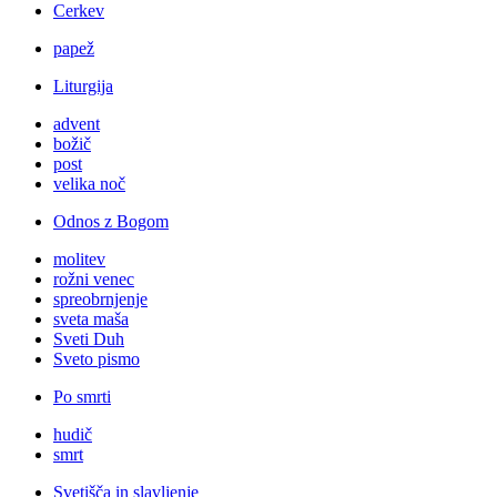
Cerkev
papež
Liturgija
advent
božič
post
velika noč
Odnos z Bogom
molitev
rožni venec
spreobrnjenje
sveta maša
Sveti Duh
Sveto pismo
Po smrti
hudič
smrt
Svetišča in slavljenje