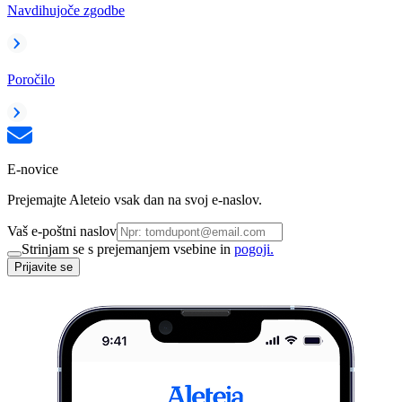
Navdihujoče zgodbe
Poročilo
E-novice
Prejemajte Aleteio vsak dan na svoj e-naslov.
Vaš e-poštni naslov
Strinjam se s prejemanjem vsebine in
pogoji.
Prijavite se