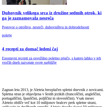
Duhovnik velikega srca iz družine sedmih otrok, ki
ga je zaznamovala nesreča
Pogovor o otroštvu, nesreči, duhovništvu in dobrodelnosti
poletje
4 recepti za domač ledeni čaj
Enostavni recepti za osvežilno poletno pijačo, s katero lahko v teh
vročih dneh razvajate svoje najbližje
Zagnan leta 2013, je Aleteia brezplačen spletni dnevnik z novicami.
Spletna stran je objavljena v šestih jezikih (francoščini, angleščini,
portugalščini, španščini, poljščini in slovenščini). Vsak mesec
Aleteio obišče več kot 10 milijonov bralcev prek spletne strani,
aplikacije in družbenih omrežij. Aleteia doseže skoraj 50 milijonov