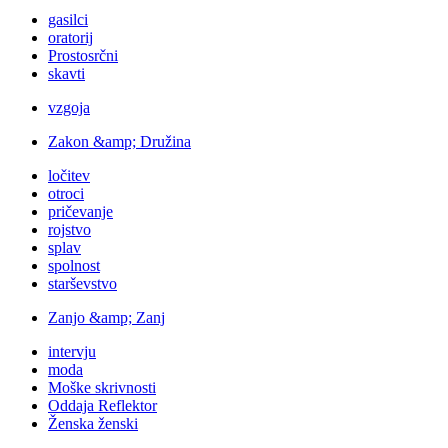
gasilci
oratorij
Prostosrčni
skavti
vzgoja
Zakon &amp; Družina
ločitev
otroci
pričevanje
rojstvo
splav
spolnost
starševstvo
Zanjo &amp; Zanj
intervju
moda
Moške skrivnosti
Oddaja Reflektor
Ženska ženski