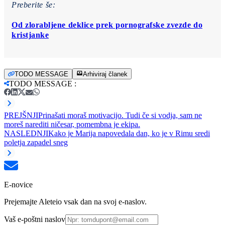
Preberite še:
Od zlorabljene deklice prek pornografske zvezde do
kristjanke
TODO MESSAGE
Arhiviraj članek
TODO MESSAGE
:
PREJŠNJI
Prinašati moraš motivacijo. Tudi če si vodja, sam ne
moreš narediti ničesar, pomembna je ekipa.
NASLEDNJI
Kako je Marija napovedala dan, ko je v Rimu sredi
poletja zapadel sneg
E-novice
Prejemajte Aleteio vsak dan na svoj e-naslov.
Vaš e-poštni naslov