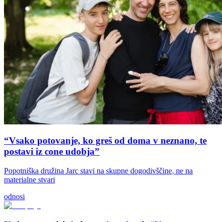
“Vsako potovanje, ko greš od doma v neznano, te
postavi iz cone udobja”
Popotniška družina Jarc stavi na skupne dogodivščine, ne na
materialne stvari
odnosi