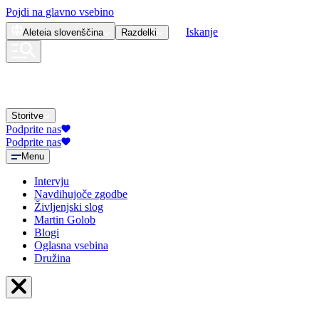
Pojdi na glavno vsebino
Iskanje
Aleteia
slovenščina
Razdelki
Storitve
Podprite nas
Podprite nas
Menu
Intervju
Navdihujoče zgodbe
Življenjski slog
Martin Golob
Blogi
Oglasna vsebina
Družina