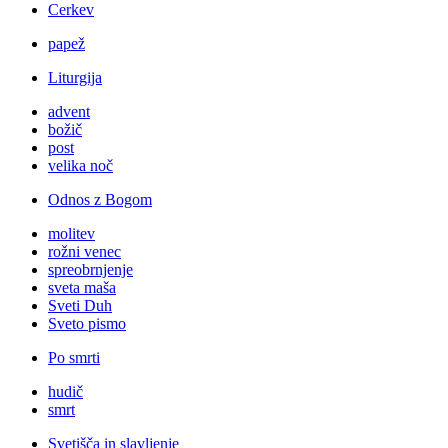
Cerkev
papež
Liturgija
advent
božič
post
velika noč
Odnos z Bogom
molitev
rožni venec
spreobrnjenje
sveta maša
Sveti Duh
Sveto pismo
Po smrti
hudič
smrt
Svetišča in slavljenje