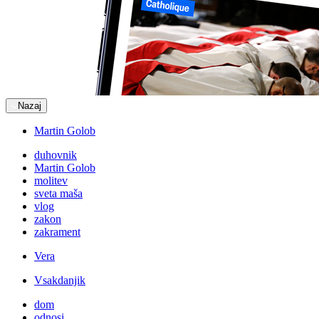
Nazaj
Martin Golob
duhovnik
Martin Golob
molitev
sveta maša
vlog
zakon
zakrament
Vera
Vsakdanjik
dom
odnosi