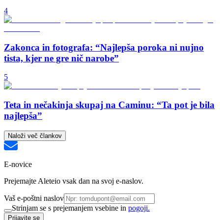
4
Zakonca in fotografa: “Najlepša poroka ni nujno
tista, kjer ne gre nič narobe”
5
Teta in nečakinja skupaj na Caminu: “Ta pot je bila
najlepša”
Naloži več člankov
E-novice
Prejemajte Aleteio vsak dan na svoj e-naslov.
Vaš e-poštni naslov
Strinjam se s prejemanjem vsebine in
pogoji.
Prijavite se