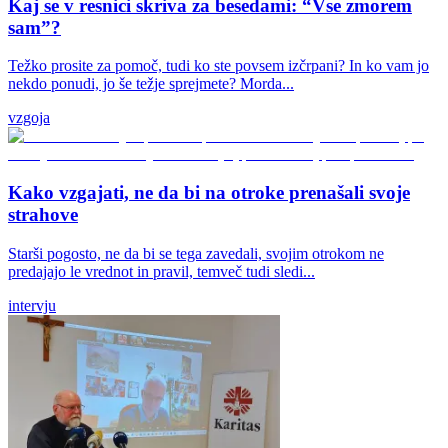
Kaj se v resnici skriva za besedami: “Vse zmorem
sam”?
Težko prosite za pomoč, tudi ko ste povsem izčrpani? In ko vam jo
nekdo ponudi, jo še težje sprejmete? Morda...
vzgoja
Kako vzgajati, ne da bi na otroke prenašali svoje
strahove
Starši pogosto, ne da bi se tega zavedali, svojim otrokom ne
predajajo le vrednot in pravil, temveč tudi sledi...
intervju