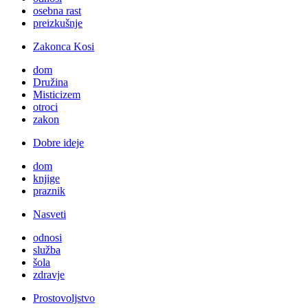
osebna rast
preizkušnje
Zakonca Kosi
dom
Družina
Misticizem
otroci
zakon
Dobre ideje
dom
knjige
praznik
Nasveti
odnosi
služba
šola
zdravje
Prostovoljstvo