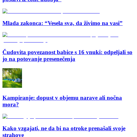
Mlada zakonca: “Vesela sva, da živimo na vasi”
Čudovita povezanost babice s 16 vnuki: odpeljali so
jo na potovanje presenečenja
Kampiranje: dopust v objemu narave ali nočna
mora?
Kako vzgajati, ne da bi na otroke prenašali svoje
strahove