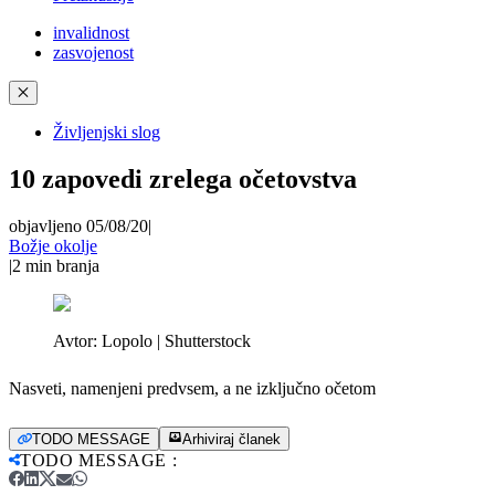
invalidnost
zasvojenost
✕
Življenjski slog
10 zapovedi zrelega očetovstva
objavljeno 05/08/20
|
Božje okolje
|
2
min branja
Avtor:
Lopolo | Shutterstock
Nasveti, namenjeni predvsem, a ne izključno očetom
TODO MESSAGE
Arhiviraj članek
TODO MESSAGE
: