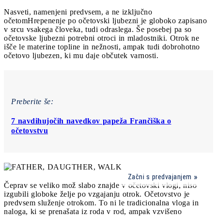
Nasveti, namenjeni predvsem, a ne izključno
očetom
Hrepenenje po očetovski ljubezni je globoko zapisano
v srcu vsakega človeka, tudi odraslega. Še posebej pa so
očetovske ljubezni potrebni otroci in mladostniki. Otrok ne
išče le materine topline in nežnosti, ampak tudi dobrohotno
očetovo ljubezen, ki mu daje občutek varnosti.
Preberite še:
7 navdihujočih navedkov papeža Frančiška o
očetovstvu
Začni s predvajanjem
Čeprav se veliko mož slabo znajde v očetovski vlogi, niso
izgubili globoke želje po vzgajanju otrok. Očetovstvo je
predvsem služenje otrokom. To ni le tradicionalna vloga in
naloga, ki se prenašata iz roda v rod, ampak vzvišeno