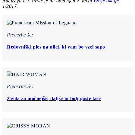
Augustyn DJ.
Prvič je bil objavljen v reviji
Božje okolje
1/2017.
Preberite še:
Redovniški ples na ulici, ki vam bo vzel sapo
Preberite še:
Živila za močnejše, daljše in bolj goste lase