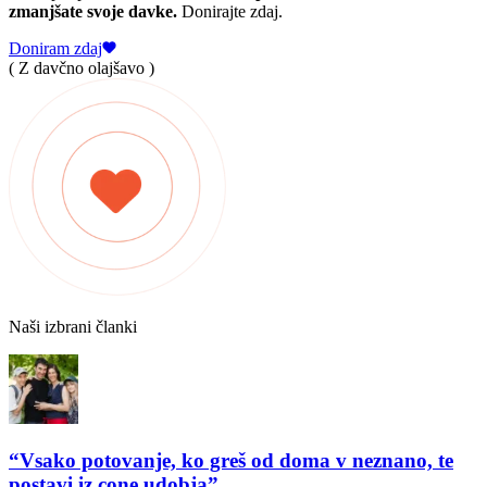
zmanjšate svoje davke.
Donirajte zdaj.
Doniram zdaj
( Z davčno olajšavo )
Naši izbrani članki
“Vsako potovanje, ko greš od doma v neznano, te
postavi iz cone udobja”