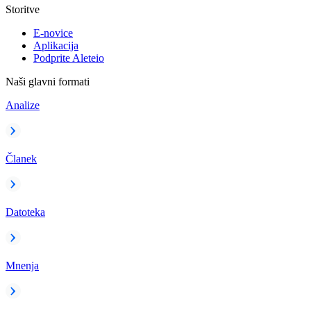
Storitve
E-novice
Aplikacija
Podprite Aleteio
Naši glavni formati
Analize
Članek
Datoteka
Mnenja