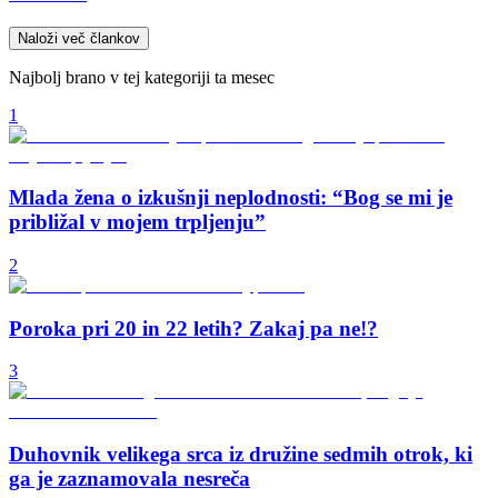
Naloži več člankov
Najbolj brano v tej kategoriji ta mesec
1
Mlada žena o izkušnji neplodnosti: “Bog se mi je
približal v mojem trpljenju”
2
Poroka pri 20 in 22 letih? Zakaj pa ne!?
3
Duhovnik velikega srca iz družine sedmih otrok, ki
ga je zaznamovala nesreča