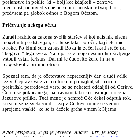
poslanstvo in poklic, ki – bolj kot kdajkoli – zahteva
predanost, odpoved samemu sebi in moško ustvarjalnost,
predvsem pa globok odnos z Bogom Očetom.
Pričevanje nekega očeta
Zaradi razbitega zakona svojih staršev si kot najstnik nisem
mogel niti predstavljati, da bi se kdaj poročil, kaj šele imel
otroke. Po birmi sem zapustil Boga in začel iskati srečo pri
“bogovih” tega sveta. Nato pa je v moje nesmiselno življenje
vstopil vstali Kristus. Dal mi je čudovito ženo in naju
blagoslovil z osmimi otroki.
Spoznal sem, da je očetovstvo neprecenljiv dar, a tudi velik
izziv. Čeprav sva z ženo otrokom po najboljših močeh
poskušala posredovati vero, so se nekateri oddaljili od Cerkve.
Čutim se poklicanega, naj ravnam tako kot usmiljeni oče iz
Jezusove prilike. Tudi mene je namreč Oče čakal odprtih rok,
ko sem se iz sveta vrnil nazaj v Cerkev, in me še vedno
sprejema vsakič, ko se iz dežele greha vrnem k Njemu.
Avtor prispevka, ki ga je prevedel Andrej Turk, je
Jozef