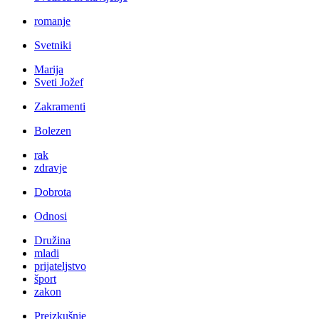
romanje
Svetniki
Marija
Sveti Jožef
Zakramenti
Bolezen
rak
zdravje
Dobrota
Odnosi
Družina
mladi
prijateljstvo
šport
zakon
Preizkušnje