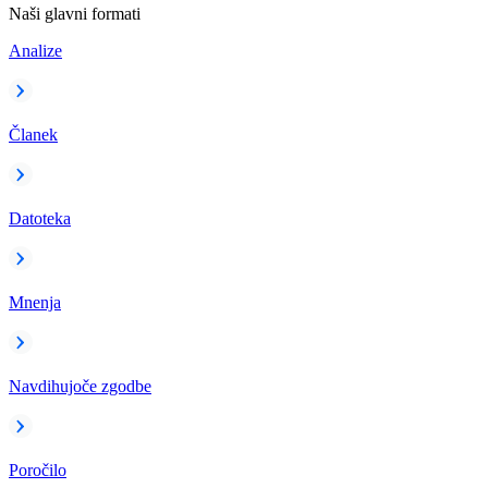
Naši glavni formati
Analize
Članek
Datoteka
Mnenja
Navdihujoče zgodbe
Poročilo