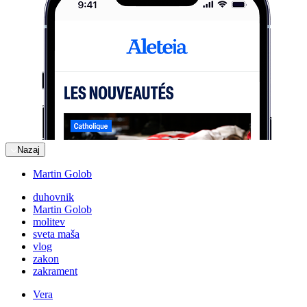
Nazaj
Martin Golob
duhovnik
Martin Golob
molitev
sveta maša
vlog
zakon
zakrament
Vera