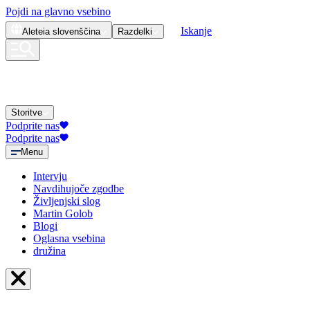
Pojdi na glavno vsebino
Iskanje
Aleteia
slovenščina
Razdelki
Storitve
Podprite nas
Podprite nas
Menu
Intervju
Navdihujoče zgodbe
Življenjski slog
Martin Golob
Blogi
Oglasna vsebina
družina