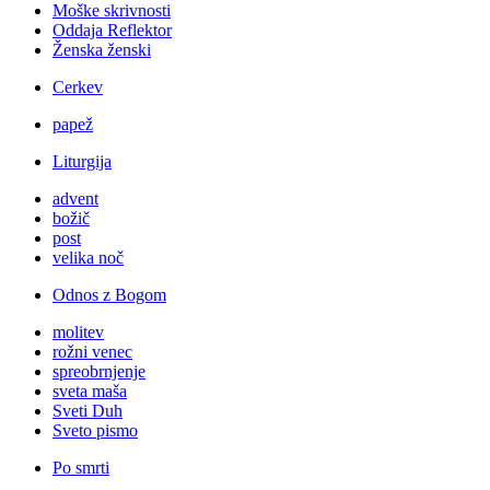
Moške skrivnosti
Oddaja Reflektor
Ženska ženski
Cerkev
papež
Liturgija
advent
božič
post
velika noč
Odnos z Bogom
molitev
rožni venec
spreobrnjenje
sveta maša
Sveti Duh
Sveto pismo
Po smrti