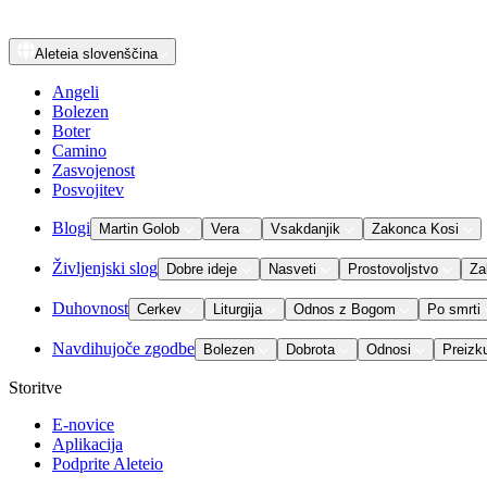
Aleteia
slovenščina
Angeli
Bolezen
Boter
Camino
Zasvojenost
Posvojitev
Blogi
Martin Golob
Vera
Vsakdanjik
Zakonca Kosi
Življenjski slog
Dobre ideje
Nasveti
Prostovoljstvo
Za
Duhovnost
Cerkev
Liturgija
Odnos z Bogom
Po smrti
Navdihujoče zgodbe
Bolezen
Dobrota
Odnosi
Preizk
Storitve
E-novice
Aplikacija
Podprite Aleteio