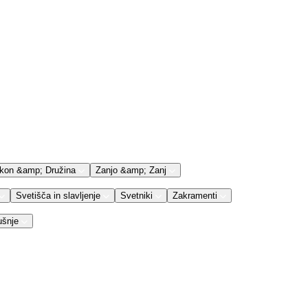
kon &amp; Družina
Zanjo &amp; Zanj
Svetišča in slavljenje
Svetniki
Zakramenti
ušnje