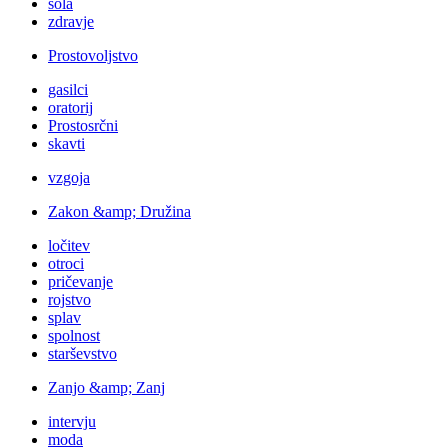
šola
zdravje
Prostovoljstvo
gasilci
oratorij
Prostosrčni
skavti
vzgoja
Zakon &amp; Družina
ločitev
otroci
pričevanje
rojstvo
splav
spolnost
starševstvo
Zanjo &amp; Zanj
intervju
moda