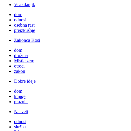
Vsakdanjik
dom
odnosi
osebna rast
preizkušnje
Zakonca Kosi
dom
družina
Misticizem
otroci
zakon
Dobre ideje
dom
knjige
praznik
Nasveti
odnosi
služba