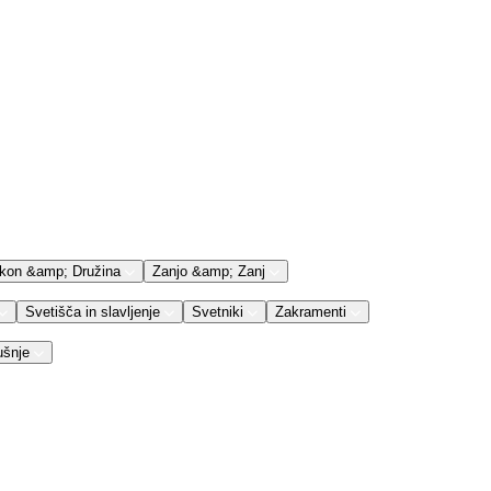
kon &amp; Družina
Zanjo &amp; Zanj
Svetišča in slavljenje
Svetniki
Zakramenti
ušnje