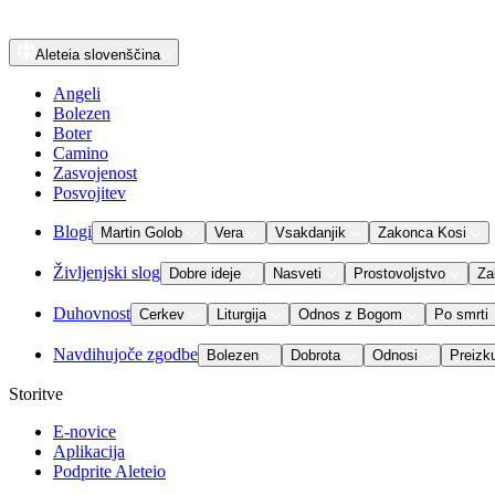
Aleteia
slovenščina
Angeli
Bolezen
Boter
Camino
Zasvojenost
Posvojitev
Blogi
Martin Golob
Vera
Vsakdanjik
Zakonca Kosi
Življenjski slog
Dobre ideje
Nasveti
Prostovoljstvo
Za
Duhovnost
Cerkev
Liturgija
Odnos z Bogom
Po smrti
Navdihujoče zgodbe
Bolezen
Dobrota
Odnosi
Preizk
Storitve
E-novice
Aplikacija
Podprite Aleteio