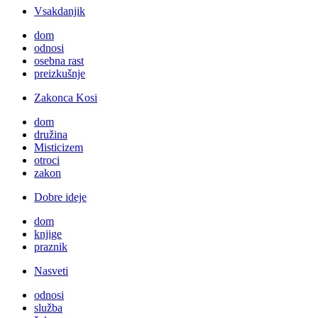
Vsakdanjik
dom
odnosi
osebna rast
preizkušnje
Zakonca Kosi
dom
družina
Misticizem
otroci
zakon
Dobre ideje
dom
knjige
praznik
Nasveti
odnosi
služba