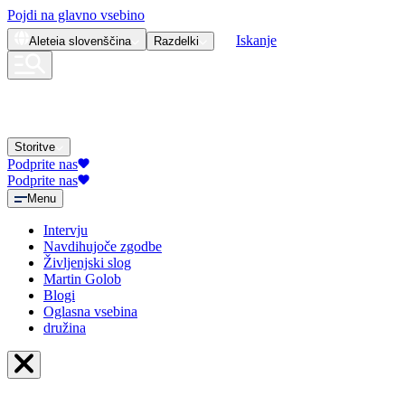
Pojdi na glavno vsebino
Iskanje
Aleteia
slovenščina
Razdelki
Storitve
Podprite nas
Podprite nas
Menu
Intervju
Navdihujoče zgodbe
Življenjski slog
Martin Golob
Blogi
Oglasna vsebina
družina