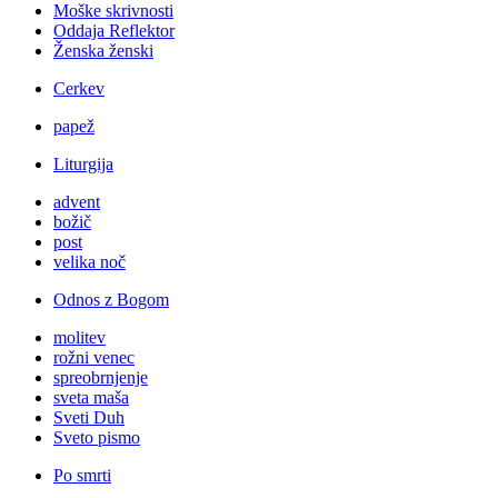
Moške skrivnosti
Oddaja Reflektor
Ženska ženski
Cerkev
papež
Liturgija
advent
božič
post
velika noč
Odnos z Bogom
molitev
rožni venec
spreobrnjenje
sveta maša
Sveti Duh
Sveto pismo
Po smrti