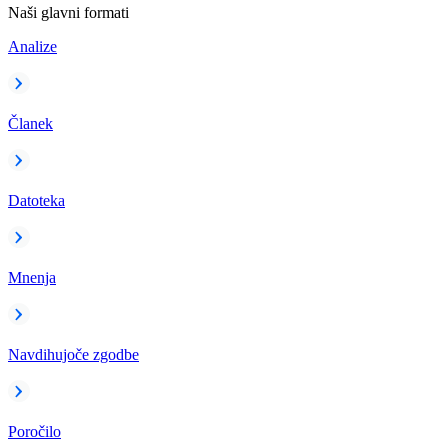
Naši glavni formati
Analize
Članek
Datoteka
Mnenja
Navdihujoče zgodbe
Poročilo