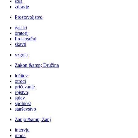
šola
zdravje
Prostovoljstvo
gasilci
oratorij
Prostosrčni
skavti
vzgoja
Zakon &amp; Družina
ločitev
otroci
pričevanje
rojstvo
splav
spolnost
starševstvo
Zanjo &amp; Zanj
intervju
moda