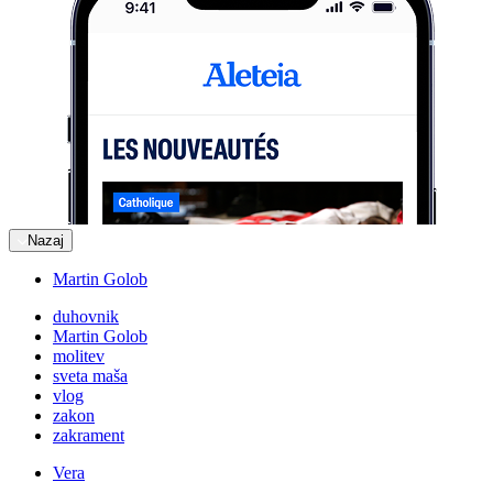
Nazaj
Martin Golob
duhovnik
Martin Golob
molitev
sveta maša
vlog
zakon
zakrament
Vera