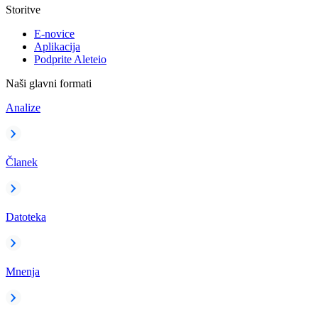
Storitve
E-novice
Aplikacija
Podprite Aleteio
Naši glavni formati
Analize
Članek
Datoteka
Mnenja