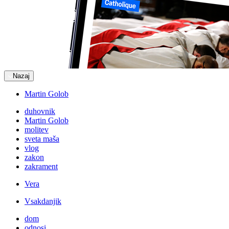
Nazaj
Martin Golob
duhovnik
Martin Golob
molitev
sveta maša
vlog
zakon
zakrament
Vera
Vsakdanjik
dom
odnosi