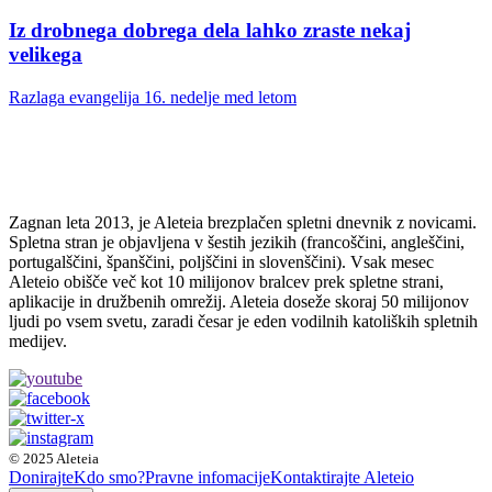
Iz drobnega dobrega dela lahko zraste nekaj
velikega
Razlaga evangelija 16. nedelje med letom
Zagnan leta 2013, je Aleteia brezplačen spletni dnevnik z novicami.
Spletna stran je objavljena v šestih jezikih (francoščini, angleščini,
portugalščini, španščini, poljščini in slovenščini). Vsak mesec
Aleteio obišče več kot 10 milijonov bralcev prek spletne strani,
aplikacije in družbenih omrežij. Aleteia doseže skoraj 50 milijonov
ljudi po vsem svetu, zaradi česar je eden vodilnih katoliških spletnih
medijev.
© 2025 Aleteia
Donirajte
Kdo smo?
Pravne infomacije
Kontaktirajte Aleteio