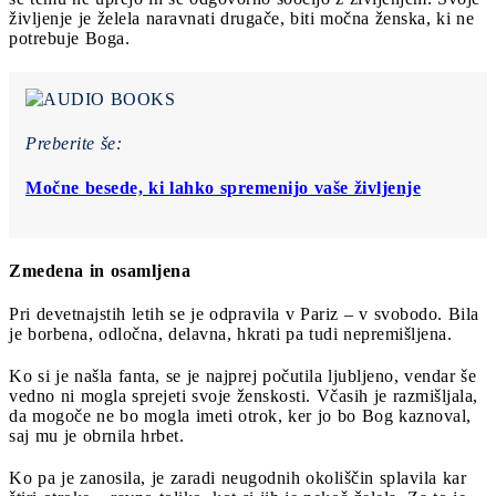
življenje je želela naravnati drugače, biti močna ženska, ki ne
potrebuje Boga.
Preberite še:
Močne besede, ki lahko spremenijo vaše življenje
Zmedena in osamljena
Pri devetnajstih letih se je odpravila v Pariz – v svobodo. Bila
je borbena, odločna, delavna, hkrati pa tudi nepremišljena.
Ko si je našla fanta, se je najprej počutila ljubljeno, vendar še
vedno ni mogla sprejeti svoje ženskosti. Včasih je razmišljala,
da mogoče ne bo mogla imeti otrok, ker jo bo Bog kaznoval,
saj mu je obrnila hrbet.
Ko pa je zanosila, je zaradi neugodnih okoliščin splavila kar