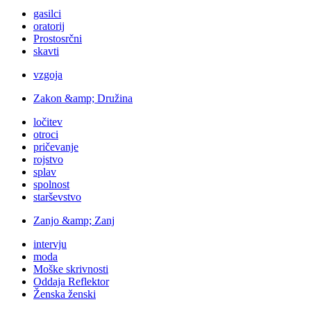
gasilci
oratorij
Prostosrčni
skavti
vzgoja
Zakon &amp; Družina
ločitev
otroci
pričevanje
rojstvo
splav
spolnost
starševstvo
Zanjo &amp; Zanj
intervju
moda
Moške skrivnosti
Oddaja Reflektor
Ženska ženski