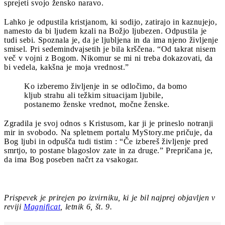
sprejeti svojo žensko naravo.
Lahko je odpustila kristjanom, ki sodijo, zatirajo in kaznujejo,
namesto da bi ljudem kzali na Božjo ljubezen. Odpustila je
tudi sebi. Spoznala je, da je ljubljena in da ima njeno življenje
smisel. Pri sedemindvajsetih je bila krščena. “Od takrat nisem
več v vojni z Bogom. Nikomur se mi ni treba dokazovati, da
bi vedela, kakšna je moja vrednost.”
Ko izberemo življenje in se odločimo, da bomo
kljub strahu ali težkim situacijam ljubile,
postanemo ženske vrednot, močne ženske.
Zgradila je svoj odnos s Kristusom, kar ji je prineslo notranji
mir in svobodo. Na spletnem portalu MyStory.me pričuje, da
Bog ljubi in odpušča tudi tistim : “Če izbereš življenje pred
smrtjo, to postane blagoslov zate in za druge.” Prepričana je,
da ima Bog poseben načrt za vsakogar.
Prispevek je prirejen po izvirniku, ki je bil najprej objavljen v
reviji
Magnificat
, letnik 6, št. 9.