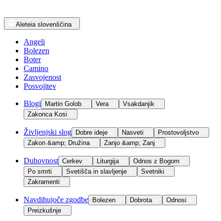
Aleteia
slovenščina
Angeli
Bolezen
Boter
Camino
Zasvojenost
Posvojitev
Blogi
Martin Golob
Vera
Vsakdanjik
Zakonca Kosi
Življenjski slog
Dobre ideje
Nasveti
Prostovoljstvo
Zakon &amp; Družina
Zanjo &amp; Zanj
Duhovnost
Cerkev
Liturgija
Odnos z Bogom
Po smrti
Svetišča in slavljenje
Svetniki
Zakramenti
Navdihujoče zgodbe
Bolezen
Dobrota
Odnosi
Preizkušnje