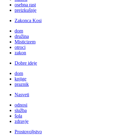
osebna rast
preizkušnje
Zakonca Kosi
dom
družina
Misticizem
otroci
zakon
Dobre ideje
dom
knjige
praznik
Nasveti
odnosi
služba
šola
zdravje
Prostovoljstvo