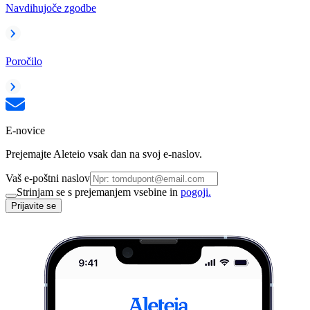
Navdihujoče zgodbe
Poročilo
E-novice
Prejemajte Aleteio vsak dan na svoj e-naslov.
Vaš e-poštni naslov
Strinjam se s prejemanjem vsebine in
pogoji.
Prijavite se