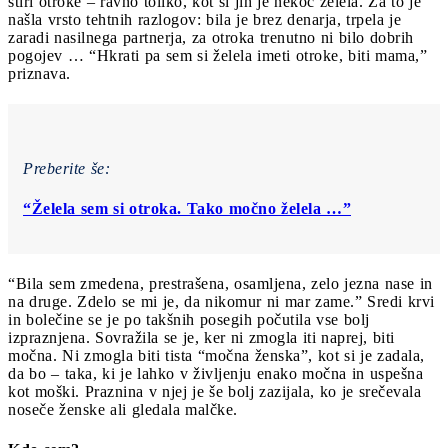
štiri otroke – ravno toliko, kot si jih je nekoč želela. Za to je
našla vrsto tehtnih razlogov: bila je brez denarja, trpela je
zaradi nasilnega partnerja, za otroka trenutno ni bilo dobrih
pogojev … “Hkrati pa sem si želela imeti otroke, biti mama,”
priznava.
Preberite še:
“Želela sem si otroka. Tako močno želela …”
“Bila sem zmedena, prestrašena, osamljena, zelo jezna nase in
na druge. Zdelo se mi je, da nikomur ni mar zame.” Sredi krvi
in bolečine se je po takšnih posegih počutila vse bolj
izpraznjena. Sovražila se je, ker ni zmogla iti naprej, biti
močna. Ni zmogla biti tista “močna ženska”, kot si je zadala,
da bo – taka, ki je lahko v življenju enako močna in uspešna
kot moški. Praznina v njej je še bolj zazijala, ko je srečevala
noseče ženske ali gledala malčke.