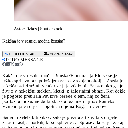
Avtor:
fizkes | Shutterstock
Kakšna je v resnici močna ženska?
TODO MESSAGE
Arhiviraj članek
TODO MESSAGE
:
Kakšna je v resnici močna ženska?
Francozinja Eloise se je
težko sprijaznila s položajem žensk v svojem okolju. Zrasla je
v krščanski družini, vendar se ji je zdelo, da ženske okrog nje
živijo v nekakšni stekleni kletki, z žalostnimi obrazi. Kot dekle
je pogosto prebirala Pavlove besede o tem, naj bo žena
podložna možu, ne da bi skušala razumeti njihov kontekst.
Vznemirjale so jo in togotila se je na Boga in Cerkev.
Sama ni želela biti šibka, zato je prezirala tiste, ki so trpele
zaradi nasilja moških, ki so splavile … Spraševala se je, zakaj
se temu ne uprejo in se odgovorno soočijo z življenjem. Svoje