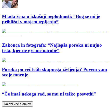
Mlada žena o izkušnji neplodnosti: “Bog se mi je
približal v mojem trpljenju”
Zakonca in fotografa: “Najlepša poroka ni nujno
tista, kjer ne gre nič narobe”
Poroka po več letih skupnega življenja? Povem vam
svoje mnenje
“Če imaš nekoga rad, se mu ni težko posvetiti”
Naloži več člankov