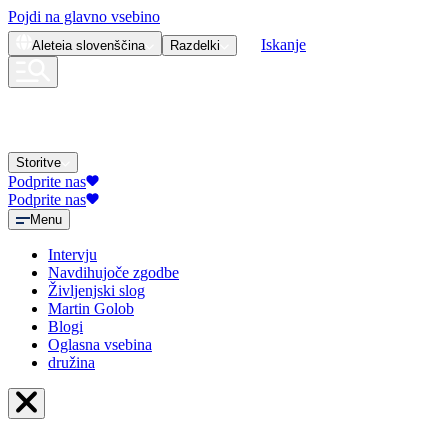
Pojdi na glavno vsebino
Iskanje
Aleteia
slovenščina
Razdelki
Storitve
Podprite nas
Podprite nas
Menu
Intervju
Navdihujoče zgodbe
Življenjski slog
Martin Golob
Blogi
Oglasna vsebina
družina