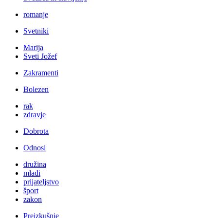
romanje
Svetniki
Marija
Sveti Jožef
Zakramenti
Bolezen
rak
zdravje
Dobrota
Odnosi
družina
mladi
prijateljstvo
šport
zakon
Preizkušnje