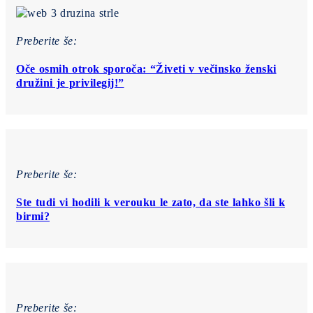
Preberite še:
Oče osmih otrok sporoča: “Živeti v večinsko ženski
družini je privilegij!”
Preberite še:
Ste tudi vi hodili k verouku le zato, da ste lahko šli k
birmi?
Preberite še: