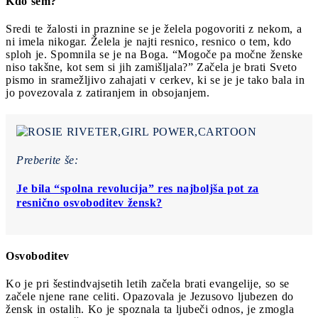
Kdo sem?
Sredi te žalosti in praznine se je želela pogovoriti z nekom, a
ni imela nikogar. Želela je najti resnico, resnico o tem, kdo
sploh je. Spomnila se je na Boga. “Mogoče pa močne ženske
niso takšne, kot sem si jih zamišljala?” Začela je brati Sveto
pismo in sramežljivo zahajati v cerkev, ki se je je tako bala in
jo povezovala z zatiranjem in obsojanjem.
Preberite še:
Je bila “spolna revolucija” res najboljša pot za
resnično osvoboditev žensk?
Osvoboditev
Ko je pri šestindvajsetih letih začela brati evangelije, so se
začele njene rane celiti. Opazovala je Jezusovo ljubezen do
žensk in ostalih. Ko je spoznala ta ljubeči odnos, je zmogla