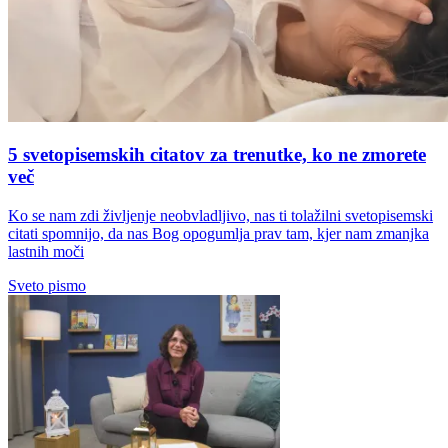
5 svetopisemskih citatov za trenutke, ko ne zmorete
več
Ko se nam zdi življenje neobvladljivo, nas ti tolažilni svetopisemski
citati spomnijo, da nas Bog opogumlja prav tam, kjer nam zmanjka
lastnih moči
Sveto pismo