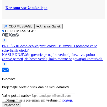
Ker smo vse ženske lepe
TODO MESSAGE
Arhiviraj članek
TODO MESSAGE
:
PREJŠNJI
Bomo cepivo proti covidu 19 razvili s pomočjo celic
splavljenih otrok?
NASLEDNJI
Vaše govorjenje naj bo vedno ljubeznivo, polno
zdrave pameti, da boste vedeli, kako morate odgovarjati komurkoli.
E-novice
Prejemajte Aleteio vsak dan na svoj e-naslov.
Vaš e-poštni naslov
Strinjam se s prejemanjem vsebine in
pogoji.
Prijavite se