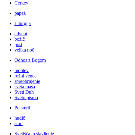
Cerkev
papež
Liturgija
advent
božič
post
velika noč
Odnos z Bogom
molitev
rožni venec
spreobrnjenje
sveta maša
Sveti Duh
Sveto pismo
Po smrti
hudič
smrt
Svetišča in slavljenje