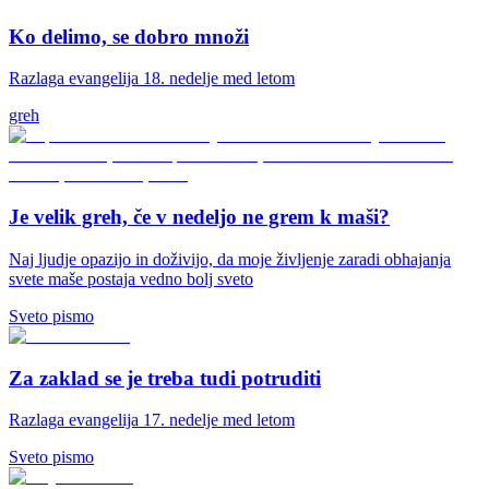
Ko delimo, se dobro množi
Razlaga evangelija 18. nedelje med letom
greh
Je velik greh, če v nedeljo ne grem k maši?
Naj ljudje opazijo in doživijo, da moje življenje zaradi obhajanja
svete maše postaja vedno bolj sveto
Sveto pismo
Za zaklad se je treba tudi potruditi
Razlaga evangelija 17. nedelje med letom
Sveto pismo