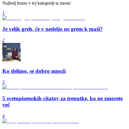
Najbolj brano v tej kategoriji ta mesec
1
Je velik greh, če v nedeljo ne grem k maši?
2
Ko delimo, se dobro množi
3
5 svetopisemskih citatov za trenutke, ko ne zmorete
več
4