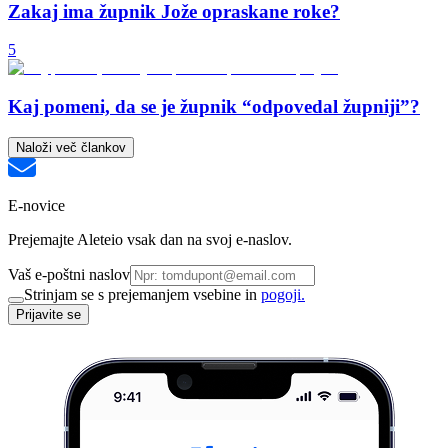
Zakaj ima župnik Jože opraskane roke?
5
Kaj pomeni, da se je župnik “odpovedal župniji”?
Naloži več člankov
E-novice
Prejemajte Aleteio vsak dan na svoj e-naslov.
Vaš e-poštni naslov
Strinjam se s prejemanjem vsebine in
pogoji.
Prijavite se