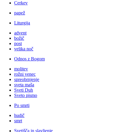
Cerkev
papež
Liturgija
advent
božič
post
velika noč
Odnos z Bogom
molitev
rožni venec
spreobrnjenje
sveta maša
Sveti Duh
Sveto pismo
Po smrti
hudič
smrt
Svetišča in slavljenje