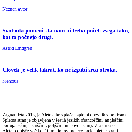
Neznan avtor
Svoboda pomeni, da nam ni treba početi vsega tako,
kot to počnejo drugi.
Astrid Lindgren
Človek je velik takrat, ko ne izgubi srca otroka.
Mencius
Zagnan leta 2013, je Aleteia brezplačen spletni dnevnik z novicami.
Spletna stran je objavljena v šestih jezikih (francoščini, angleščini,
portugalščini, španščini, poljščini in slovenščini). Vsak mesec
Aleteio obišče več kot 10 milijonov bralcev prek spletne strani,