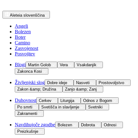
Aleteia
slovenščina
Angeli
Bolezen
Boter
Camino
Zasvojenost
Posvojitev
Blogi
Martin Golob
Vera
Vsakdanjik
Zakonca Kosi
Življenjski slog
Dobre ideje
Nasveti
Prostovoljstvo
Zakon &amp; Družina
Zanjo &amp; Zanj
Duhovnost
Cerkev
Liturgija
Odnos z Bogom
Po smrti
Svetišča in slavljenje
Svetniki
Zakramenti
Navdihujoče zgodbe
Bolezen
Dobrota
Odnosi
Preizkušnje