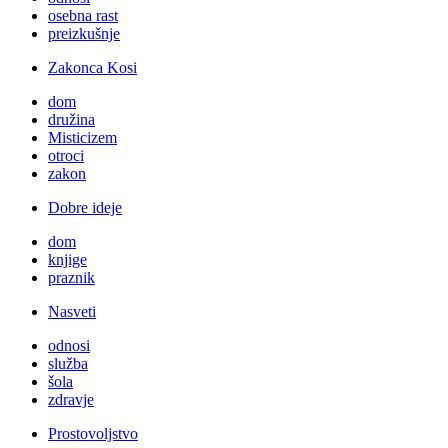
osebna rast
preizkušnje
Zakonca Kosi
dom
družina
Misticizem
otroci
zakon
Dobre ideje
dom
knjige
praznik
Nasveti
odnosi
služba
šola
zdravje
Prostovoljstvo