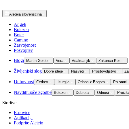
Aleteia
slovenščina
Angeli
Bolezen
Boter
Camino
Zasvojenost
Posvojitev
Blogi
Martin Golob
Vera
Vsakdanjik
Zakonca Kosi
Življenjski slog
Dobre ideje
Nasveti
Prostovoljstvo
Za
Duhovnost
Cerkev
Liturgija
Odnos z Bogom
Po smrti
Navdihujoče zgodbe
Bolezen
Dobrota
Odnosi
Preizk
Storitve
E-novice
Aplikacija
Podprite Aleteio