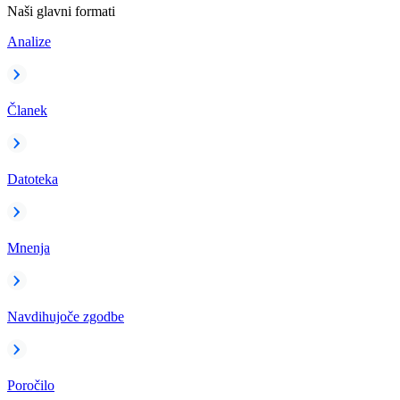
Naši glavni formati
Analize
Članek
Datoteka
Mnenja
Navdihujoče zgodbe
Poročilo