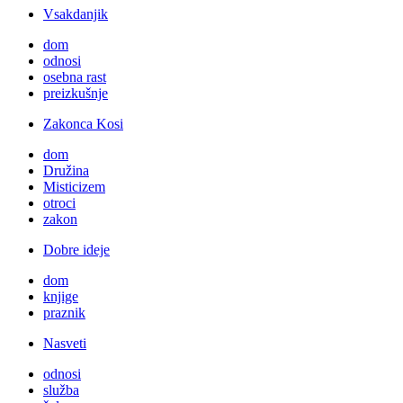
Vsakdanjik
dom
odnosi
osebna rast
preizkušnje
Zakonca Kosi
dom
Družina
Misticizem
otroci
zakon
Dobre ideje
dom
knjige
praznik
Nasveti
odnosi
služba