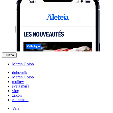
Nazaj
Martin Golob
duhovnik
Martin Golob
molitev
sveta maša
vlog
zakon
zakrament
Vera