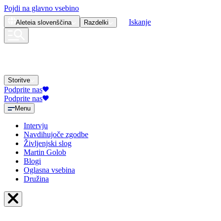
Pojdi na glavno vsebino
Iskanje
Aleteia
slovenščina
Razdelki
Storitve
Podprite nas
Podprite nas
Menu
Intervju
Navdihujoče zgodbe
Življenjski slog
Martin Golob
Blogi
Oglasna vsebina
Družina