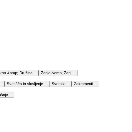
kon &amp; Družina
Zanjo &amp; Zanj
Svetišča in slavljenje
Svetniki
Zakramenti
ušnje