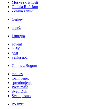
Moške skrivnosti
Oddaja Reflektor
Ženska ženski
Cerkev
papež
Liturgija
advent
božič
post
velika noč
Odnos z Bogom
molitev
rožni venec
spreobrnjenje
sveta maša
Sveti Duh
Sveto pismo
Po smrti