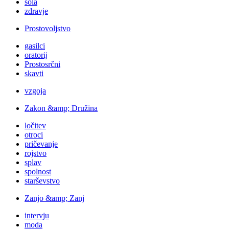
šola
zdravje
Prostovoljstvo
gasilci
oratorij
Prostosrčni
skavti
vzgoja
Zakon &amp; Družina
ločitev
otroci
pričevanje
rojstvo
splav
spolnost
starševstvo
Zanjo &amp; Zanj
intervju
moda