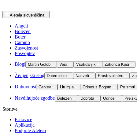
Aleteia
slovenščina
Angeli
Bolezen
Boter
Camino
Zasvojenost
Posvojitev
Blogi
Martin Golob
Vera
Vsakdanjik
Zakonca Kosi
Življenjski slog
Dobre ideje
Nasveti
Prostovoljstvo
Za
Duhovnost
Cerkev
Liturgija
Odnos z Bogom
Po smrti
Navdihujoče zgodbe
Bolezen
Dobrota
Odnosi
Preizk
Storitve
E-novice
Aplikacija
Podprite Aleteio