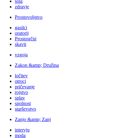
šola
zdravje
Prostovoljstvo
gasilci
oratorij
Prostosrčni
skavti
vzgoja
Zakon &amp; Družina
ločitev
otroci
pričevanje
rojstvo
splav
spolnost
starševstvo
Zanjo &amp; Zanj
intervju
moda