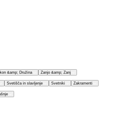
kon &amp; Družina
Zanjo &amp; Zanj
Svetišča in slavljenje
Svetniki
Zakramenti
ušnje