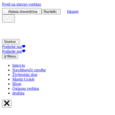
Pojdi na glavno vsebino
Iskanje
Aleteia
slovenščina
Razdelki
Storitve
Podprite nas
Podprite nas
Menu
Intervju
Navdihujoče zgodbe
Življenjski slog
Martin Golob
Blogi
Oglasna vsebina
družina