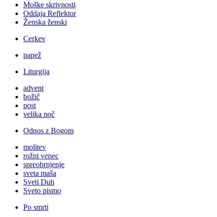
Moške skrivnosti
Oddaja Reflektor
Ženska ženski
Cerkev
papež
Liturgija
advent
božič
post
velika noč
Odnos z Bogom
molitev
rožni venec
spreobrnjenje
sveta maša
Sveti Duh
Sveto pismo
Po smrti