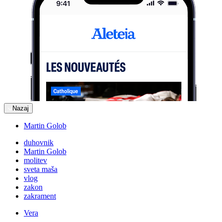
Nazaj
Martin Golob
duhovnik
Martin Golob
molitev
sveta maša
vlog
zakon
zakrament
Vera