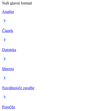
Naši glavni formati
Analize
Članek
Datoteka
Mnenja
Navdihujoče zgodbe
Poročilo