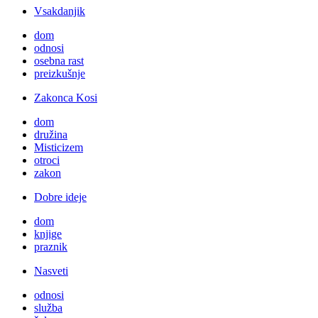
Vsakdanjik
dom
odnosi
osebna rast
preizkušnje
Zakonca Kosi
dom
družina
Misticizem
otroci
zakon
Dobre ideje
dom
knjige
praznik
Nasveti
odnosi
služba