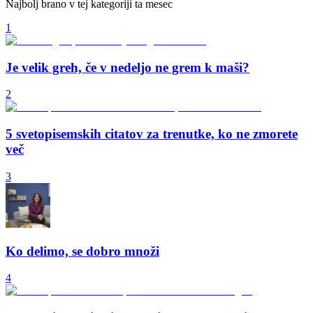
Najbolj brano v tej kategoriji ta mesec
1
Je velik greh, če v nedeljo ne grem k maši?
2
5 svetopisemskih citatov za trenutke, ko ne zmorete
več
3
Ko delimo, se dobro množi
4