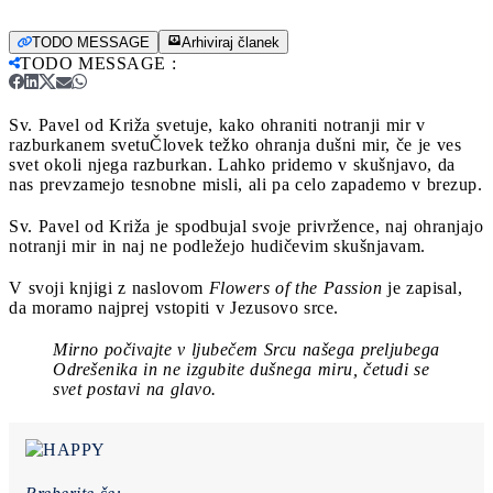
TODO MESSAGE
Arhiviraj članek
TODO MESSAGE
:
Sv. Pavel od Križa svetuje, kako ohraniti notranji mir v
razburkanem svetu
Človek težko ohranja dušni mir, če je ves
svet okoli njega razburkan. Lahko pridemo v skušnjavo, da
nas prevzamejo tesnobne misli, ali pa celo zapademo v brezup.
Sv. Pavel od Križa je spodbujal svoje privržence, naj ohranjajo
notranji mir in naj ne podležejo hudičevim skušnjavam.
V svoji knjigi z naslovom
Flowers of the Passion
je zapisal,
da moramo najprej vstopiti v Jezusovo srce.
Mirno počivajte v ljubečem Srcu našega preljubega
Odrešenika in ne izgubite dušnega miru, četudi se
svet postavi na glavo.