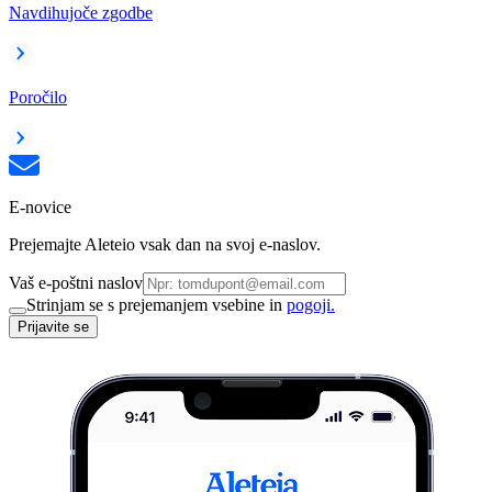
Navdihujoče zgodbe
Poročilo
E-novice
Prejemajte Aleteio vsak dan na svoj e-naslov.
Vaš e-poštni naslov
Strinjam se s prejemanjem vsebine in
pogoji.
Prijavite se