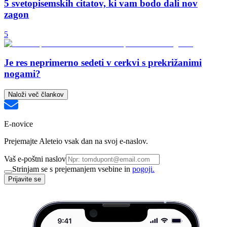
5 svetopisemskih citatov, ki vam bodo dali nov
zagon
5
Je res neprimerno sedeti v cerkvi s prekrižanimi
nogami?
Naloži več člankov
E-novice
Prejemajte Aleteio vsak dan na svoj e-naslov.
Vaš e-poštni naslov
Strinjam se s prejemanjem vsebine in
pogoji.
Prijavite se