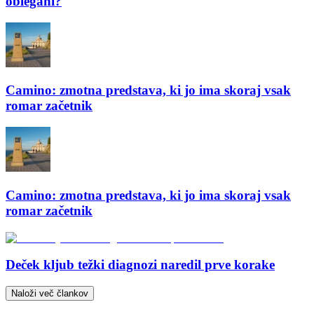
oblegani?
Camino: zmotna predstava, ki jo ima skoraj vsak
romar začetnik
Camino: zmotna predstava, ki jo ima skoraj vsak
romar začetnik
Deček kljub težki diagnozi naredil prve korake
Naloži več člankov