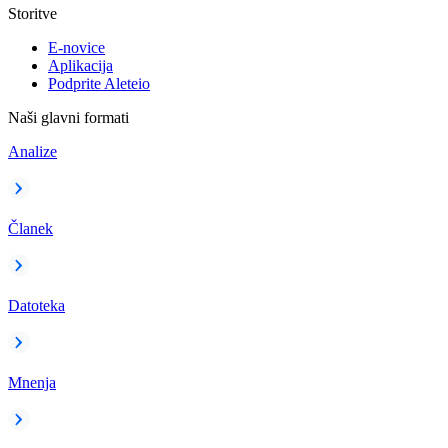
Storitve
E-novice
Aplikacija
Podprite Aleteio
Naši glavni formati
Analize
Članek
Datoteka
Mnenja