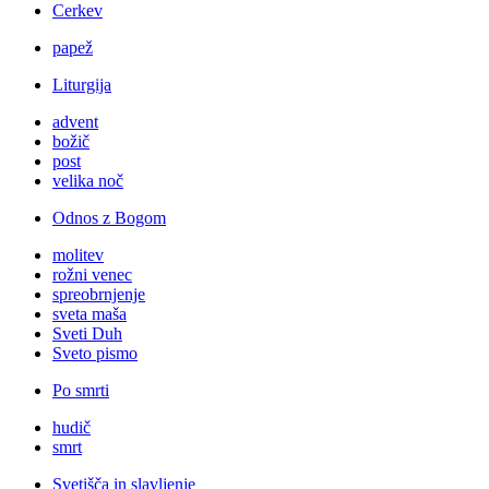
Cerkev
papež
Liturgija
advent
božič
post
velika noč
Odnos z Bogom
molitev
rožni venec
spreobrnjenje
sveta maša
Sveti Duh
Sveto pismo
Po smrti
hudič
smrt
Svetišča in slavljenje