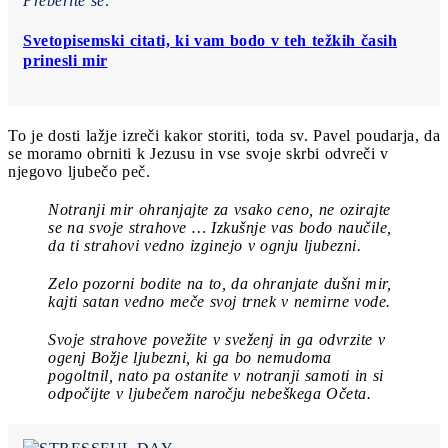
Preberite še:
Svetopisemski citati, ki vam bodo v teh težkih časih
prinesli mir
To je dosti lažje izreči kakor storiti, toda sv. Pavel poudarja, da
se moramo obrniti k Jezusu in vse svoje skrbi odvreči v
njegovo ljubečo peč.
Notranji mir ohranjajte za vsako ceno, ne ozirajte
se na svoje strahove … Izkušnje vas bodo naučile,
da ti strahovi vedno izginejo v ognju ljubezni.
Zelo pozorni bodite na to, da ohranjate dušni mir,
kajti satan vedno meče svoj trnek v nemirne vode.
Svoje strahove povežite v sveženj in ga odvrzite v
ogenj Božje ljubezni, ki ga bo nemudoma
pogoltnil,
nato pa ostanite v notranji samoti in si
odpočijte v ljubečem naročju nebeškega Očeta.