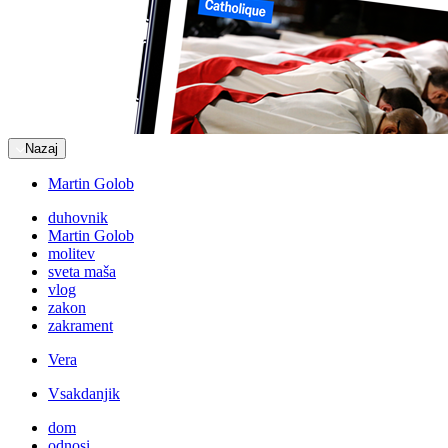
Nazaj
Martin Golob
duhovnik
Martin Golob
molitev
sveta maša
vlog
zakon
zakrament
Vera
Vsakdanjik
dom
odnosi