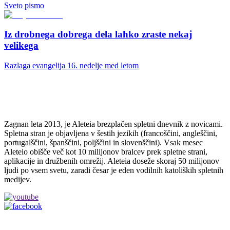
Sveto pismo
Iz drobnega dobrega dela lahko zraste nekaj
velikega
Razlaga evangelija 16. nedelje med letom
Zagnan leta 2013, je Aleteia brezplačen spletni dnevnik z novicami.
Spletna stran je objavljena v šestih jezikih (francoščini, angleščini,
portugalščini, španščini, poljščini in slovenščini). Vsak mesec
Aleteio obišče več kot 10 milijonov bralcev prek spletne strani,
aplikacije in družbenih omrežij. Aleteia doseže skoraj 50 milijonov
ljudi po vsem svetu, zaradi česar je eden vodilnih katoliških spletnih
medijev.