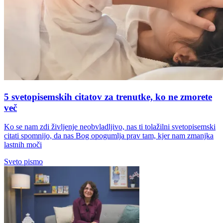
5 svetopisemskih citatov za trenutke, ko ne zmorete
več
Ko se nam zdi življenje neobvladljivo, nas ti tolažilni svetopisemski
citati spomnijo, da nas Bog opogumlja prav tam, kjer nam zmanjka
lastnih moči
Sveto pismo