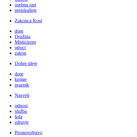
osebna rast
preizkušnje
Zakonca Kosi
dom
Družina
Misticizem
otroci
zakon
Dobre ideje
dom
knjige
praznik
Nasveti
odnosi
služba
šola
zdravje
Prostovoljstvo