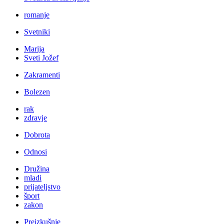
romanje
Svetniki
Marija
Sveti Jožef
Zakramenti
Bolezen
rak
zdravje
Dobrota
Odnosi
Družina
mladi
prijateljstvo
šport
zakon
Preizkušnje