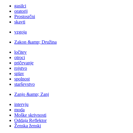
gasilci
oratorij
Prostosrčni
skavti
vzgoja
Zakon &amp; Družina
ločitev
otroci
pričevanje
rojstvo
splav
spolnost
starševstvo
Zanjo &amp; Zanj
intervju
moda
Moške skrivnosti
Oddaja Reflektor
Ženska ženski