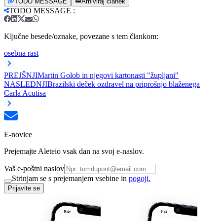
TODO MESSAGE
Arhiviraj članek
TODO MESSAGE
:
Ključne besede/oznake, povezane s tem člankom:
osebna rast
PREJŠNJI
Martin Golob in njegovi kartonasti "župljani"
NASLEDNJI
Brazilski deček ozdravel na priprošnjo blaženega
Carla Acutisa
E-novice
Prejemajte Aleteio vsak dan na svoj e-naslov.
Vaš e-poštni naslov
Strinjam se s prejemanjem vsebine in
pogoji.
Prijavite se