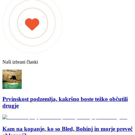
Naši izbrani članki
Prvinskost podzemlja, kakršno boste težko občutili
drugje
Kam na kopanje, ko so Bled, Bohinj in morje preveč