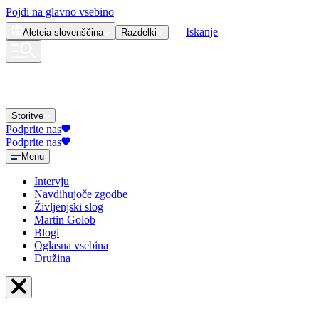
Pojdi na glavno vsebino
Iskanje
Aleteia
slovenščina
Razdelki
Storitve
Podprite nas
Podprite nas
Menu
Intervju
Navdihujoče zgodbe
Življenjski slog
Martin Golob
Blogi
Oglasna vsebina
Družina