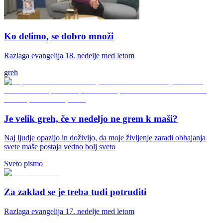
Ko delimo, se dobro množi
Razlaga evangelija 18. nedelje med letom
greh
Je velik greh, če v nedeljo ne grem k maši?
Naj ljudje opazijo in doživijo, da moje življenje zaradi obhajanja
svete maše postaja vedno bolj sveto
Sveto pismo
Za zaklad se je treba tudi potruditi
Razlaga evangelija 17. nedelje med letom