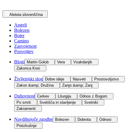
Aleteia
slovenščina
Angeli
Bolezen
Boter
Camino
Zasvojenost
Posvojitev
Blogi
Martin Golob
Vera
Vsakdanjik
Zakonca Kosi
Življenjski slog
Dobre ideje
Nasveti
Prostovoljstvo
Zakon &amp; Družina
Zanjo &amp; Zanj
Duhovnost
Cerkev
Liturgija
Odnos z Bogom
Po smrti
Svetišča in slavljenje
Svetniki
Zakramenti
Navdihujoče zgodbe
Bolezen
Dobrota
Odnosi
Preizkušnje