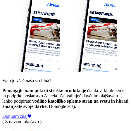
Vam je všeč naša vsebina?
Pomagajte nam pokriti stroške produkcije
člankov, ki jih berete,
in podprite poslanstvo Aleteia. Zahvaljujoč davčnim olajšavam
lahko podpirate
vodilno katoliško spletno stran na svetu in hkrati
zmanjšate svoje davke.
Donirajte zdaj.
Doniram zdaj
( Z davčno olajšavo )